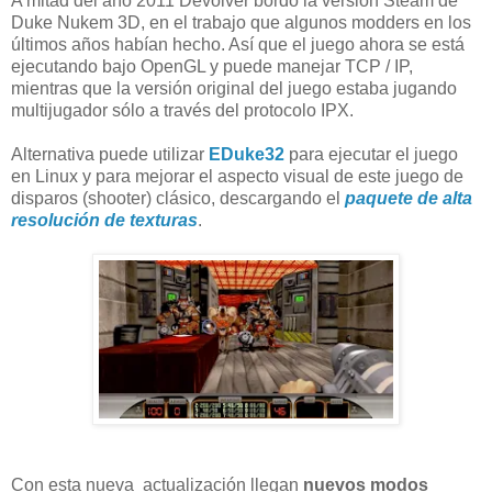
A mitad del año
2011
Devolver
bordó
la versión
Steam
de
Duke
Nukem
3D
, en el trabajo
que algunos
modders
en
los
últimos años
habían hecho.
Así que el
juego ahora se está
ejecutando bajo
OpenGL
y puede manejar
TCP
/ IP,
mientras que la versión
original del juego
estaba jugando
multijugador
sólo
a través del protocolo
IPX.
Alternativa
puede utilizar
EDuke32
para ejecutar el juego
en Linux y
para mejorar
el aspecto visual
de
este juego de
disparos (shooter)
clásico,
descargando el
paquete de
alta
resolución de texturas
.
Con esta nueva actualización llegan
nuevos modos