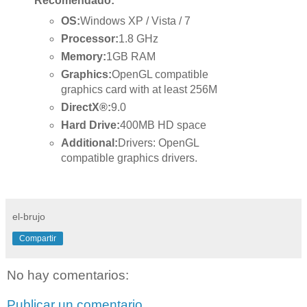
Recomendado:
OS:
Windows XP / Vista / 7
Processor:
1.8 GHz
Memory:
1GB RAM
Graphics:
OpenGL compatible
graphics card with at least 256M
DirectX®:
9.0
Hard Drive:
400MB HD space
Additional:
Drivers: OpenGL
compatible graphics drivers.
el-brujo
Compartir
No hay comentarios:
Publicar un comentario