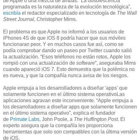
de Apple o una mezcla de ambas. “La obsolescencia
programada es la naturaleza de la evolución tecnológica”,
escribía
el redactor especializado en tecnología de
The Wall
Street Journal
, Christopher Mims.
El problema es que Apple no informó a los usuarios de
iPhones 4S de que iOS 8 podría hacer que sus móviles
funcionaran peor. Y en muchos casos fue así, como se
podía comprobar dando un paseo por Twitter cuando salió
la actualización. “Esos teléfonos no están rotos, Apple los
rompió con una actualización de
software
”, aseguraba Mims
cuando apareció iOS 7. Esto demuestra que la polémica no
es nueva, y que la compañía nunca avisa de los riesgos.
Apple empuja a los desarrolladores a diseñar 'apps' que
solamente funcionen en el último sistema operativo
Las
aplicaciones agravan este inconveniente. “Apple empuja a
los desarrolladores a diseñar apps que solamente funcionen
en el último sistema operativo”, explica el fundador
de
Primate Labs
, John Poole, a
The Huffington Post
. El
experto asegura que la compañía les proporciona
herramientas que solo son compatibles con la última versión
de iOS.