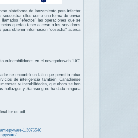
como plataforma de lanzamiento para infectar
e secuestrar ellos como una forma de enviar
os llamados "efectos" las operaciones que se
agencias querían tener acceso a los servidores
os para obtener información "cosecha" acerca
rto vulnerabilidades en el navegadorweb "UC"
ador se encontró un fallo que permitía robar
ervicios de inteligencia también. Canadiense
umerosas vulnerabilidades, que ahora se han
 los hallazgos y Samsung no ha dado ninguna
nal-for-dc.pdf
lant-spyware-1.3076546
s-spyware/