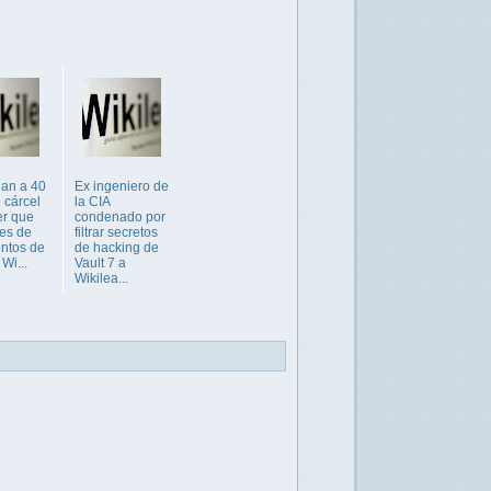
an a 40
Ex ingeniero de
 cárcel
la CIA
er que
condenado por
iles de
filtrar secretos
ntos de
de hacking de
 Wi...
Vault 7 a
Wikilea...