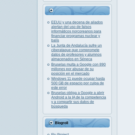
EEUU y una decena de aliados
alertan del uso de falsos
informáticos norcoreanos para
financiar programas nuclear y
balís
La Junta de Andalucía sufre un
ciberataque que compromete
datos de profesores y alumnos
almacenados en Séneca
Bruselas multa a Google con 890
millones por abusar de su
posición en el mercado
Windows 11 puede ocupar hasta
500 GB de espacio por culpa de
este error
Bruselas obliga a Google a abrir
Android a la IA de la competencia
y a compartir sus datos de
búsqueda
Blogroll
Flu Project