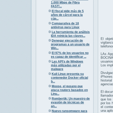
1.000 Mbps de Fibra
FAST!...
El fiscal pide más de 5
años de cárcel para la
cúp...
Comparativa de 18
antivirus para Linux
La herramienta de análisis
IDA reinicia las claves...
El objet
Denegar ejecución de
vigilanc
programas a un usuario de
teléfono
Win...
El 97% de los usuarios no
LAs App
es capaz de identificar ...
BOCINA 
usuarios
Las API's de Windows
Los impl
más utilizadas por el
malware
Divulga
Kali Linux presenta su
iPhones 
contenedor Docker oficial
historia
b...
agencias
Moose, el gusano que
ataca routers basados en
El docum
Linu...
llamados
Rombertik: Un maestro de
que los 
evasión de técnicas de
por los 
an...
el conte
una apli
Nuevo ransomware para