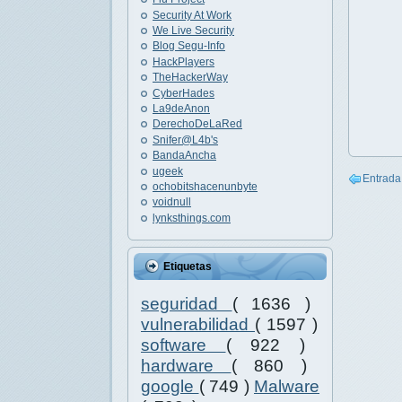
Security At Work
We Live Security
Blog Segu-Info
HackPlayers
TheHackerWay
CyberHades
La9deAnon
DerechoDeLaRed
Snifer@L4b's
BandaAncha
ugeek
Entrada
ochobitshacenunbyte
voidnull
lynksthings.com
Etiquetas
seguridad
( 1636 )
vulnerabilidad
( 1597 )
software
( 922 )
hardware
( 860 )
google
( 749 )
Malware