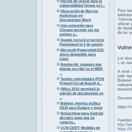
Parche de Oracle para la
vulnerabilidad Venom en l...
Pero las
Ofuscación de Macros
teléfon
maliciosas en
"informa
Documentos Word
utilizan
Una extensión para
de tiend
Chrome permite ver los
de los u
amigos o...
Google cerrará el servicio
PageSpeed el 3 de agosto
Vulne
Microsoft Powershell DSC
ahora disponible para
Los docu
Linux
r, un na
Rombertik: malware que
intenta escribir en el MBR
A nivel 
...
todo tip
Tarjeta controladora (PCB
Browser 
Printed Circuit Board) d...
subsana
Office 2016 permitirá la
respuest
edición de documentos en
...
Documen
Bokken, interfaz gráfica
https:/
(GUI) para Radare y pyew
NoSuchApp para Android
decubre apps que se
Fuentes
conecta...
http://
CCN-CERT: Medidas de
https://