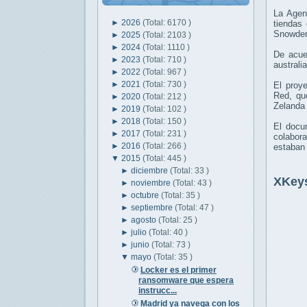
La Agen
►
2026
(Total: 6170 )
tiendas 
Snowde
►
2025
(Total: 2103 )
►
2024
(Total: 1110 )
De acue
►
2023
(Total: 710 )
australi
►
2022
(Total: 967 )
►
2021
(Total: 730 )
El proye
Red, qu
►
2020
(Total: 212 )
Zelanda 
►
2019
(Total: 102 )
►
2018
(Total: 150 )
El docu
►
2017
(Total: 231 )
colabor
►
2016
(Total: 266 )
estaban 
▼
2015
(Total: 445 )
►
diciembre
(Total: 33 )
XKeys
►
noviembre
(Total: 43 )
►
octubre
(Total: 35 )
►
septiembre
(Total: 47 )
►
agosto
(Total: 25 )
►
julio
(Total: 40 )
►
junio
(Total: 73 )
▼
mayo
(Total: 35 )
Locker es el primer
ransomware que espera
instrucc...
Madrid ya navega con los