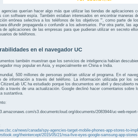
 agencias querían hacer algo más que utilizar las tiendas de aplicaciones 
os con software espía. También estaban interesados en encontrar maneras d
ción errónea selectiva a los teléfonos de los objetivos '", como parte de l
 para difundir propaganda o confundir a los adversarios. Por otra parte, las 
a de aplicaciones de las empresas para que pudieran utilizar en secreto ell
suarios de teléfonos.
rabilidades en el navegador UC
mentos también muestran que los servicios de inteligencia habían descubie
vegador muy popular en Asia, y especialmente en China e India.
mundial, 500 millones de personas podrían utilizar el programa. En el naveg
o de información a través del teléfono. La información utilizada por los s
CitizenLab UC ha estudiado porque los documentos en abril y descubierto n
do a través de una actualización. Google declinó hacer comentarios sobre
a sustantiva.
to:
/s3.amazonaws.com/s3.documentcloud.org/documents/2083944/uc-web-report-fi
:
www.cbc.ca/news/canada/spy-agencies-target-mobile-phones-app-stores-to-imp
firstlook.org/theintercept/2015/05/21/nsa-five-eyes-google-samsung-app-store