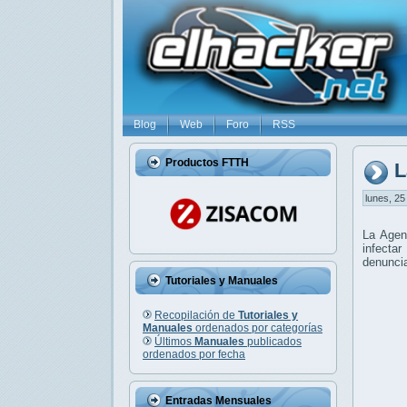
Blog
Web
Foro
RSS
Productos FTTH
L
lunes, 25
La Agen
infecta
denuncia
Tutoriales y Manuales
Recopilación de
Tutoriales y
Manuales
ordenados por categorías
Últimos
Manuales
publicados
ordenados por fecha
Entradas Mensuales