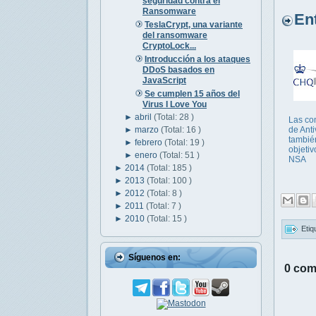
seguridad contra el
Ransomware
Entr
TeslaCrypt, una variante
del ransomware
CryptoLock...
Introducción a los ataques
DDoS basados en
JavaScript
Se cumplen 15 años del
Virus I Love You
►
abril
(Total: 28 )
Las co
►
marzo
(Total: 16 )
de Anti
tambié
►
febrero
(Total: 19 )
objetiv
►
enero
(Total: 51 )
NSA
►
2014
(Total: 185 )
►
2013
(Total: 100 )
►
2012
(Total: 8 )
►
2011
(Total: 7 )
►
2010
(Total: 15 )
Etiq
Síguenos en:
0 com