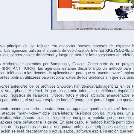
ivo principal de los talleres era encontrar nuevas maneras de explotar la
ia. Las agencias utilizan el sistema de espionaje de Internet
XKEYSCORE
pa
s inteligentes cables de Internet y luego de rastrear las conexiones de teléfon
 Marketplace operadas por Samsung y Google. Como parte de un proyec
(IRRITANT HORN), las agencias estaban desarrollando un método para ha
 de teléfonos a las tiendas de aplicaciones para que se pueda enviar "implan
antes podrían utilizarse para recopilar datos de los teléfonos sin que sus usua
ciones anteriores de los archivos Snowden han demostrado agencias en los 
y smartphones Android, lo que les permite infectar los teléfonos específi
l web, registros de llamadas, videos, fotos y otros archivos almacenados e
 para obtener el software espía en los teléfonos en el primer lugar han queda
ento recién publicado muestra cómo las agencias querían "explotar" los servi
 ataques "man-in-the-middle" para infectar teléfonos con los implantes. Un 
piratas informáticos se colocan entre los equipos a medida que se comunica
hackers para defraudar a la gente. En este caso, el método habría permitido 
nido de los paquetes de datos que pasan entre los smartphones dirigidos y 
cación se está descargando o actualizados, software espía inserción que ser