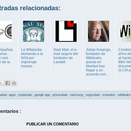
adas relacionadas:
mpañias
La Wikipedia
Dark Mail, el e-
Julian Assange,
Conden
virus
demanda a la
mail seguro del
fundador de
años de
n son
NSA por
fundador de
Wikileaks,
al hack
o de la
espionaje
Lavabit
queda en
filtró m
masivo
libertad tras
docume
llegar a un
la CIA a
acuerdo con...
uetas:
apps
,
espionaje
,
google app
,
privacidad
,
samsung
,
seguridad
,
snowden
,
wikileaks
entarios :
PUBLICAR UN COMENTARIO