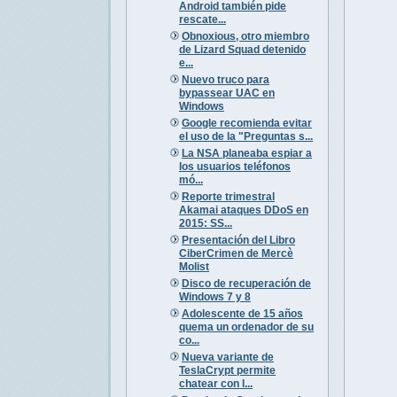
Android también pide
rescate...
Obnoxious, otro miembro
de Lizard Squad detenido
e...
Nuevo truco para
bypassear UAC en
Windows
Google recomienda evitar
el uso de la "Preguntas s...
La NSA planeaba espiar a
los usuarios teléfonos
mó...
Reporte trimestral
Akamai ataques DDoS en
2015: SS...
Presentación del Libro
CiberCrimen de Mercè
Molist
Disco de recuperación de
Windows 7 y 8
Adolescente de 15 años
quema un ordenador de su
co...
Nueva variante de
TeslaCrypt permite
chatear con l...