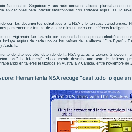
cia Nacional de Seguridad y sus más cercanos aliados planeaban secues
de aplicaciones para infectar smartphones con software espía, así lo reve
n
rdo con los documentos solicitados a la NSA y británicos, canadienses, N
anas para encontrar formas de atacar a los usuarios de teléfonos inteligentes.
cto de vigilancia fue lanzado por una unidad de espionaje electrónico con
e incluye espías de cada uno de los países de la alianza "Five Eyes" - 
y Australia.
mento de alto secreto, obtenido de la NSA gracias a Edward Snowden, f
ación con "The Intercept". El documento describe una serie de tácticas q
trabajando en talleres realizados en Australia y Canadá, entre noviembre de 
core: Herramienta NSA recoge "casi todo lo que un 