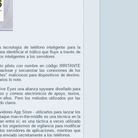
 tecnología de teléfono inteligente para la
ra identificar el tráfico que fluye a través de
os inteligentes a los servidores
to piloto con nombre en código IRRITANTE
ckear y secuestrar las conexiones de los
tes" maliciosos para dispositivos de destino.
rios lo note.
Five Eyes una alianza spyware diseñado para
cos y correos electrónicos de apoyo, textos,
n ellos. Pero los métodos utilizados por las
do claros.
dores App Store - utilizarlos para lanzar los
ataque man-in-the-middle es una técnica en la
n entre sí; es una táctica a veces utilizado
a los organismos de vigilancia para modificar
los servidores de aplicaciones, mientras que
ía enviado secretamente a los teléfonos.