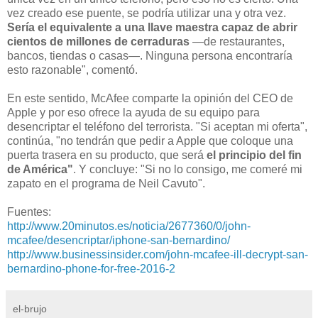
vez creado ese puente, se podría utilizar una y otra vez.
Sería el equivalente a una llave maestra capaz de abrir
cientos de millones de cerraduras
—de restaurantes,
bancos, tiendas o casas—. Ninguna persona encontraría
esto razonable", comentó.
En este sentido, McAfee comparte la opinión del CEO de
Apple y por eso ofrece la ayuda de su equipo para
desencriptar el teléfono del terrorista. "Si aceptan mi oferta",
continúa, "no tendrán que pedir a Apple que coloque una
puerta trasera en su producto, que será
el principio del fin
de América"
. Y concluye: "Si no lo consigo, me comeré mi
zapato en el programa de Neil Cavuto".
Fuentes:
http://www.20minutos.es/noticia/2677360/0/john-
mcafee/desencriptar/iphone-san-bernardino/
http://www.businessinsider.com/john-mcafee-ill-decrypt-san-
bernardino-phone-for-free-2016-2
el-brujo