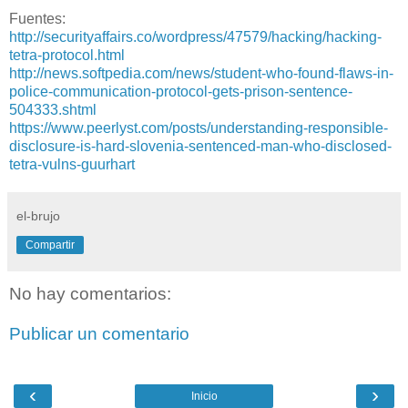
Fuentes:
http://securityaffairs.co/wordpress/47579/hacking/hacking-
tetra-protocol.html
http://news.softpedia.com/news/student-who-found-flaws-in-
police-communication-protocol-gets-prison-sentence-
504333.shtml
https://www.peerlyst.com/posts/understanding-responsible-
disclosure-is-hard-slovenia-sentenced-man-who-disclosed-
tetra-vulns-guurhart
el-brujo
Compartir
No hay comentarios:
Publicar un comentario
‹
›
Inicio