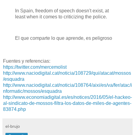
In Spain, freedom of speech doesn't exist, at
least when it comes to criticizing the police.
El que comparte lo que aprende, es peligroso
Fuentes y referencias:
https://twitter.com/mercemolist
http://www.naciodigital.cat/noticia/108729/qui/atacat/mossos
/esquadra
http://www.naciodigital.cat/noticia/108764/aixi/es/va/fer/atac/i
nformatic/mossos/esquadra
http://www.economiadigital.es/es/notices/2016/05/el-hackeo-
al-sindicato-de-mossos-filtra-los-datos-de-miles-de-agentes-
83874.php
el-brujo