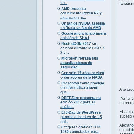
su...
fanatism
AMD presenta
oficialmente Ryzen R7 y
alcanza en re...
Un fan de NVIDIA asesina
en Rusia un fan de AMD
Google anuncia la primera
colisión de SHA1
RootedCON 2017 se
celebra durante los días 2,
3 y ...
Microsoft retrasa sus
actualizaciones de
seguridad...
Con sólo 15 años hackeó
ordenadores de la NASA
Presentan como prodigio
en informática a joven
A la izq
que...
DEFT Zero presenta su
Por lo v
edición 2017 para el
entorno 
análisi...
El asesi
El 0-Day de WordPress
suceso o
permite el hackeo de 1,5
mil...
Alexand
8 tarjetas gráficas GTX
sucedido
1080 conectadas para