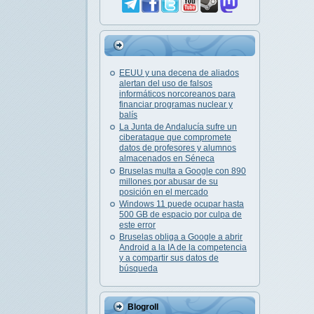
EEUU y una decena de aliados
alertan del uso de falsos
informáticos norcoreanos para
financiar programas nuclear y
balís
La Junta de Andalucía sufre un
ciberataque que compromete
datos de profesores y alumnos
almacenados en Séneca
Bruselas multa a Google con 890
millones por abusar de su
posición en el mercado
Windows 11 puede ocupar hasta
500 GB de espacio por culpa de
este error
Bruselas obliga a Google a abrir
Android a la IA de la competencia
y a compartir sus datos de
búsqueda
Blogroll