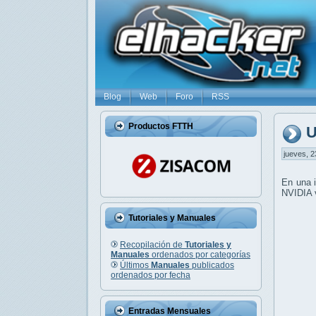
Blog
Web
Foro
RSS
Productos FTTH
U
jueves, 2
En una i
NVIDIA v
Tutoriales y Manuales
Recopilación de
Tutoriales y
Manuales
ordenados por categorías
Últimos
Manuales
publicados
ordenados por fecha
Entradas Mensuales