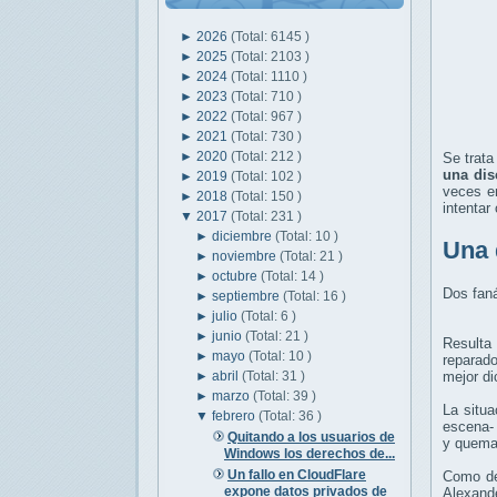
►
2026
(Total: 6145 )
►
2025
(Total: 2103 )
►
2024
(Total: 1110 )
►
2023
(Total: 710 )
►
2022
(Total: 967 )
►
2021
(Total: 730 )
►
2020
(Total: 212 )
Se trat
una dis
►
2019
(Total: 102 )
veces e
►
2018
(Total: 150 )
intentar 
▼
2017
(Total: 231 )
►
diciembre
(Total: 10 )
Una 
►
noviembre
(Total: 21 )
►
octubre
(Total: 14 )
Dos faná
►
septiembre
(Total: 16 )
►
julio
(Total: 6 )
►
junio
(Total: 21 )
Resulta
►
mayo
(Total: 10 )
reparado
►
abril
(Total: 31 )
mejor di
►
marzo
(Total: 39 )
La situa
▼
febrero
(Total: 36 )
escena- 
Quitando a los usuarios de
y queman
Windows los derechos de...
Un fallo en CloudFlare
Como dec
expone datos privados de
Alexand