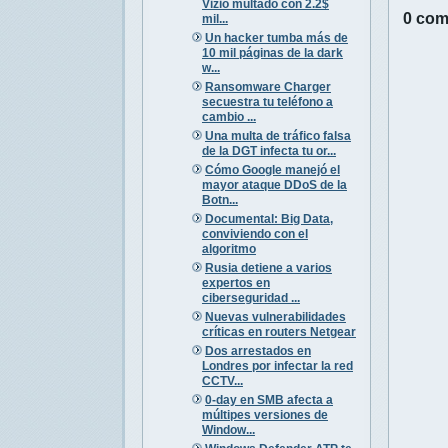
Vizio multado con 2.2$
0 com
mil...
Un hacker tumba más de
10 mil páginas de la dark
w...
Ransomware Charger
secuestra tu teléfono a
cambio ...
Una multa de tráfico falsa
de la DGT infecta tu or...
Cómo Google manejó el
mayor ataque DDoS de la
Botn...
Documental: Big Data,
conviviendo con el
algoritmo
Rusia detiene a varios
expertos en
ciberseguridad ...
Nuevas vulnerabilidades
críticas en routers Netgear
Dos arrestados en
Londres por infectar la red
CCTV...
0-day en SMB afecta a
múltipes versiones de
Window...