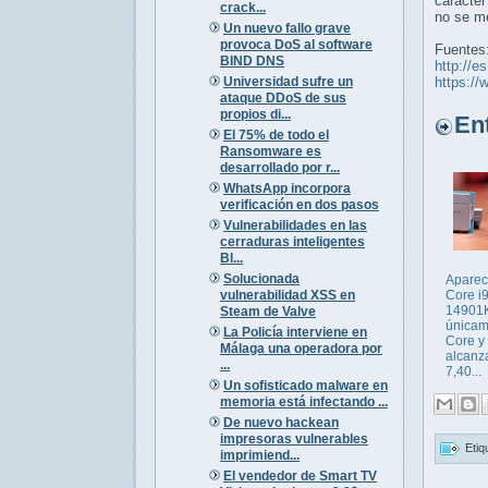
carácter
crack...
no se me
Un nuevo fallo grave
provoca DoS al software
Fuentes
BIND DNS
http://e
Universidad sufre un
https:/
ataque DDoS de sus
propios di...
Entr
El 75% de todo el
Ransomware es
desarrollado por r...
WhatsApp incorpora
verificación en dos pasos
Vulnerabilidades en las
cerraduras inteligentes
Bl...
Solucionada
Aparece
vulnerabilidad XSS en
Core i9
14901
Steam de Valve
únicam
La Policía interviene en
Core y
Málaga una operadora por
alcanza
...
7,40...
Un sofisticado malware en
memoria está infectando ...
De nuevo hackean
impresoras vulnerables
Etiq
imprimiend...
El vendedor de Smart TV