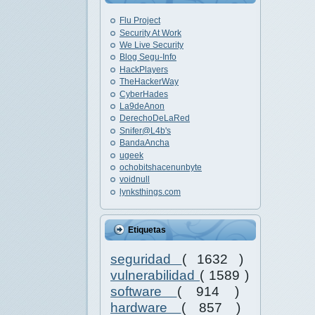
Flu Project
Security At Work
We Live Security
Blog Segu-Info
HackPlayers
TheHackerWay
CyberHades
La9deAnon
DerechoDeLaRed
Snifer@L4b's
BandaAncha
ugeek
ochobitshacenunbyte
voidnull
lynksthings.com
Etiquetas
seguridad
( 1632 )
vulnerabilidad
( 1589 )
software
( 914 )
hardware
( 857 )