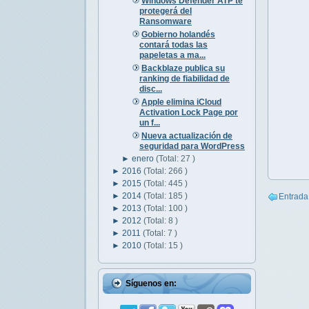
Windows Defender ATP te
protegerá del
Ransomware
Gobierno holandés
contará todas las
papeletas a ma...
Backblaze publica su
ranking de fiabilidad de
disc...
Apple elimina iCloud
Activation Lock Page por
un f...
Nueva actualización de
seguridad para WordPress
►
enero
(Total: 27 )
►
2016
(Total: 266 )
►
2015
(Total: 445 )
►
2014
(Total: 185 )
Entrada
►
2013
(Total: 100 )
►
2012
(Total: 8 )
►
2011
(Total: 7 )
►
2010
(Total: 15 )
Síguenos en: