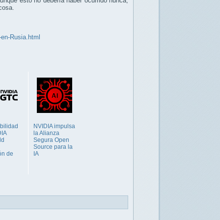
aunque esto no debería haber ocurrido nunca,
cosa.
-en-Rusia.html
bilidad
NVIDIA impulsa
DIA
la Alianza
ld
Segura Open
Source para la
ón de
IA