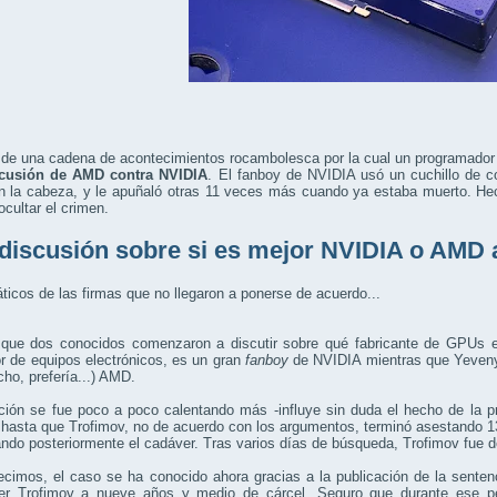
a de una cadena de acontecimientos rocambolesca por la cual un programado
cusión de AMD contra NVIDIA
. El fanboy de NVIDIA usó un cuchillo de 
n la cabeza, y le apuñaló otras 11 veces más cuando ya estaba muerto. He
ocultar el crimen.
discusión sobre si es mejor NVIDIA o AMD
ticos de las firmas que no llegaron a ponerse de acuerdo...
 que dos conocidos comenzaron a discutir sobre qué fabricante de GPUs e
r de equipos electrónicos, es un gran
fanboy
de NVIDIA mientras que Yeveny L
cho, prefería...) AMD.
ción se fue poco a poco calentando más -influye sin duda el hecho de la p
hasta que Trofimov, no de acuerdo con los argumentos, terminó asestando 13
do posteriormente el cadáver. Tras varios días de búsqueda, Trofimov fue d
imos, el caso se ha conocido ahora gracias a la publicación de la sentenc
er Trofimov a nueve años y medio de cárcel. Seguro que durante ese per