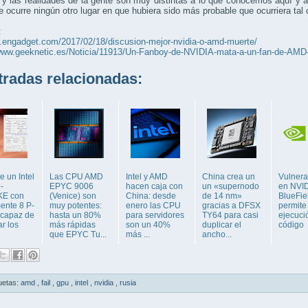
 y las realidades de la gente son muy distintas a lo que conocemos aquí y 
 ocurre ningún otro lugar en que hubiera sido más probable que ocurriera tal 
:
s.engadget.com/2017/02/18/discusion-mejor-nvidia-o-amd-muerte/
/www.geeknetic.es/Noticia/11913/Un-Fanboy-de-NVIDIA-mata-a-un-fan-de-AMD
adas relacionadas:
 un Intel
Las CPU AMD
Intel y AMD
China crea un
Vulnera
-
EPYC 9006
hacen caja con
un «supernodo
en NVI
KE con
(Venice) son
China: desde
de 14 nm»
BlueFie
ente 8 P-
muy potentes:
enero las CPU
gracias a DFSX
permite
 capaz de
hasta un 80%
para servidores
TY64 para casi
ejecuci
r los
más rápidas
son un 40%
duplicar el
código
que EPYC Tu...
más ...
ancho...
uetas:
amd
,
fail
,
gpu
,
intel
,
nvidia
,
rusia