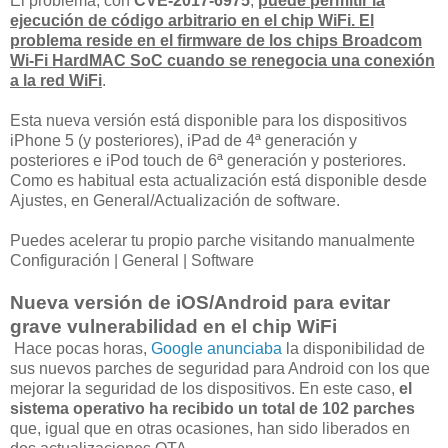
El problema, con
CVE-2017-6975
,
puede permitir la
ejecución de código arbitrario en el chip WiFi. El
problema reside en el firmware de los chips Broadcom
Wi-Fi HardMAC SoC cuando se renegocia una conexión
a la red WiFi
.
Esta nueva versión está disponible para los dispositivos
iPhone 5 (y posteriores), iPad de 4ª generación y
posteriores e iPod touch de 6ª generación y posteriores.
Como es habitual esta actualización está disponible desde
Ajustes, en General/Actualización de software.
Puedes acelerar tu propio parche visitando manualmente
Configuración | General | Software
Nueva versión de iOS/Android para evitar
grave vulnerabilidad en el chip WiFi
Hace pocas horas,
Google anunciaba
la disponibilidad de
sus nuevos parches de seguridad para Android con los que
mejorar la seguridad de los dispositivos. En este caso,
el
sistema operativo ha recibido un total de 102 parches
que, igual que en otras ocasiones, han sido liberados en