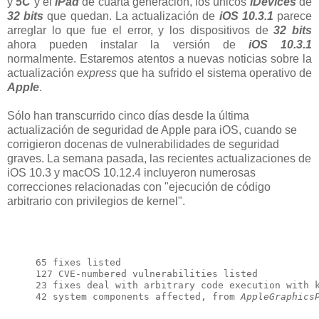
y
5C
y el
iPad
de cuarta generación, los únicos
iDevices
de
32 bits
que quedan. La actualización de
iOS 10.3.1
parece
arreglar lo que fue el error, y los dispositivos de
32 bits
ahora pueden instalar la versión de
iOS 10.3.1
normalmente. Estaremos atentos a nuevas noticias sobre la
actualización
express
que ha sufrido el sistema operativo de
Apple
.
Sólo han transcurrido cinco días desde la última
actualización de seguridad de Apple para iOS, cuando se
corrigieron docenas de vulnerabilidades de seguridad
graves. La semana pasada, las recientes actualizaciones de
iOS 10.3 y macOS 10.12.4 incluyeron numerosas
correcciones relacionadas con "ejecución de código
arbitrario con privilegios de kernel".
65 fixes listed

127 CVE-numbered vulnerabilities listed

23 fixes deal with arbitrary code execution with k
42 system components affected, from 
AppleGraphics