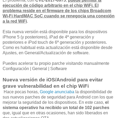
El problema, con
CVE-2017-6975
,
puede permitir la
ejecución de código arbitrario en el chip WiFi. El
problema reside en el firmware de los chips Broadcom
Wi-Fi HardMAC SoC cuando se renegocia una conexión
a la red WiFi
.
Esta nueva versión está disponible para los dispositivos
iPhone 5 (y posteriores), iPad de 4ª generación y
posteriores e iPod touch de 6ª generación y posteriores.
Como es habitual esta actualización está disponible desde
Ajustes, en General/Actualización de software.
Puedes acelerar tu propio parche visitando manualmente
Configuración | General | Software
Nueva versión de iOS/Android para evitar
grave vulnerabilidad en el chip WiFi
Hace pocas horas,
Google anunciaba
la disponibilidad de
sus nuevos parches de seguridad para Android con los que
mejorar la seguridad de los dispositivos. En este caso,
el
sistema operativo ha recibido un total de 102 parches
que, igual que en otras ocasiones, han sido liberados en