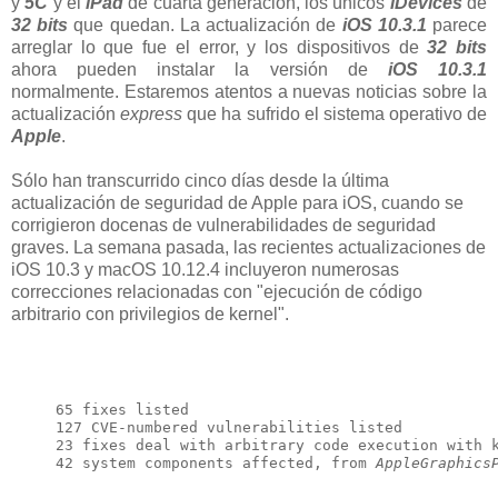
y
5C
y el
iPad
de cuarta generación, los únicos
iDevices
de
32 bits
que quedan. La actualización de
iOS 10.3.1
parece
arreglar lo que fue el error, y los dispositivos de
32 bits
ahora pueden instalar la versión de
iOS 10.3.1
normalmente. Estaremos atentos a nuevas noticias sobre la
actualización
express
que ha sufrido el sistema operativo de
Apple
.
Sólo han transcurrido cinco días desde la última
actualización de seguridad de Apple para iOS, cuando se
corrigieron docenas de vulnerabilidades de seguridad
graves. La semana pasada, las recientes actualizaciones de
iOS 10.3 y macOS 10.12.4 incluyeron numerosas
correcciones relacionadas con "ejecución de código
arbitrario con privilegios de kernel".
65 fixes listed

127 CVE-numbered vulnerabilities listed

23 fixes deal with arbitrary code execution with k
42 system components affected, from 
AppleGraphics