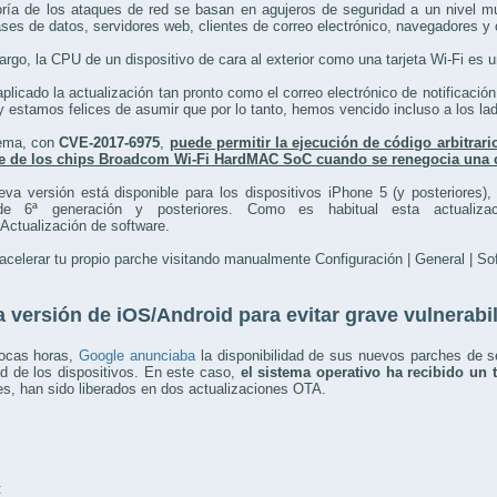
ría de los ataques de red se basan en agujeros de seguridad a un nivel 
es de datos, servidores web, clientes de correo electrónico, navegadores 
rgo, la CPU de un dispositivo de cara al exterior como una tarjeta Wi-Fi es u
licado la actualización tan pronto como el correo electrónico de notificació
 estamos felices de asumir que por lo tanto, hemos vencido incluso a los la
lema, con
CVE-2017-6975
,
puede permitir la ejecución de código arbitrari
e de los chips Broadcom Wi-Fi HardMAC SoC cuando se renegocia una c
va versión está disponible para los dispositivos iPhone 5 (y posteriores)
de 6ª generación y posteriores. Como es habitual esta actualizac
Actualización de software.
celerar tu propio parche visitando manualmente Configuración | General | So
 versión de iOS/Android para evitar grave vulnerabil
ocas horas,
Google anunciaba
la disponibilidad de sus nuevos parches de s
d de los dispositivos. En este caso,
el sistema operativo ha recibido un 
s, han sido liberados en dos actualizaciones OTA.
: