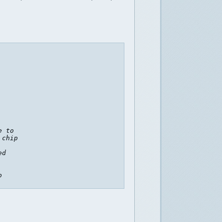
 to 

chip

d 

o