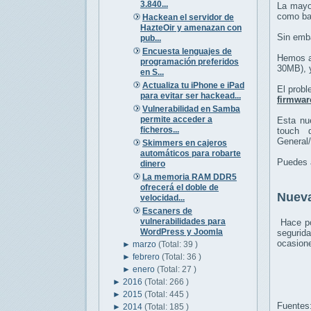
3.840...
La mayo
como bas
Hackean el servidor de
HazteOir y amenazan con
Sin emba
pub...
Encuesta lenguajes de
Hemos ap
programación preferidos
30MB), y
en S...
Actualiza tu iPhone e iPad
El prob
para evitar ser hackead...
firmwar
Vulnerabilidad en Samba
permite acceder a
Esta nue
ficheros...
touch 
General/
Skimmers en cajeros
automáticos para robarte
Puedes a
dinero
La memoria RAM DDR5
ofrecerá el doble de
Nueva
velocidad...
Escaners de
vulnerabilidades para
Hace p
WordPress y Joomla
segurida
ocasione
►
marzo
(Total: 39 )
►
febrero
(Total: 36 )
►
enero
(Total: 27 )
►
2016
(Total: 266 )
►
2015
(Total: 445 )
Fuentes
►
2014
(Total: 185 )