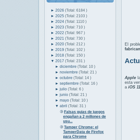
►
2026
(Total: 6184 )
►
2025
(Total: 2103 )
►
2024
(Total: 1110 )
►
2023
(Total: 710 )
►
2022
(Total: 967 )
►
2021
(Total: 730 )
►
2020
(Total: 212 )
El probl
fabrica
►
2019
(Total: 102 )
►
2018
(Total: 150 )
Actu
▼
2017
(Total: 231 )
►
diciembre
(Total: 10 )
►
noviembre
(Total: 21 )
Apple
l
►
octubre
(Total: 14 )
esta ver
►
septiembre
(Total: 16 )
a
iOS 1
►
julio
(Total: 6 )
►
junio
(Total: 21 )
►
mayo
(Total: 10 )
▼
abril
(Total: 31 )
Falsas guias de juegos
engañan a 2 millones de
usu...
Tamper Chrome: el
TamperData de Firefox
para Chrome