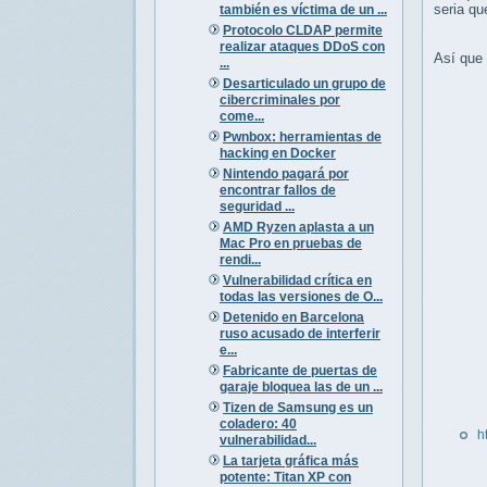
seria qu
también es víctima de un ...
Protocolo CLDAP permite
realizar ataques DDoS con
Así que 
...
Desarticulado un grupo de
cibercriminales por
come...
Pwnbox: herramientas de
hacking en Docker
Nintendo pagará por
encontrar fallos de
seguridad ...
AMD Ryzen aplasta a un
Mac Pro en pruebas de
rendi...
Vulnerabilidad crítica en
todas las versiones de O...
Detenido en Barcelona
ruso acusado de interferir
e...
Fabricante de puertas de
garaje bloquea las de un ...
Tizen de Samsung es un
coladero: 40
h
vulnerabilidad...
La tarjeta gráfica más
potente: Titan XP con