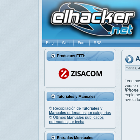
Blog
Web
Foro
RSS
Productos FTTH
A
martes, 4
Tenem
versión
iPhone
explotar
Tutoriales y Manuales
revela l
Recopilación de
Tutoriales y
Manuales
ordenados por categorías
Últimos
Manuales
publicados
ordenados por fecha
Entradas Mensuales