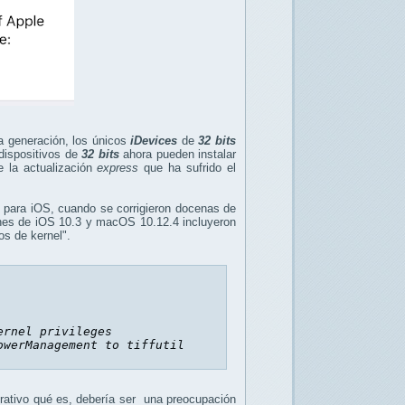
a generación, los únicos
iDevices
de
32 bits
 dispositivos de
32 bits
ahora pueden instalar
 la actualización
express
que ha sufrido el
e para iOS, cuando se corrigieron docenas de
ones de iOS 10.3 y macOS 10.12.4 incluyeron
os de kernel".
rnel privileges

owerManagement
 to 
tiffutil
perativo qué es, debería ser una preocupación