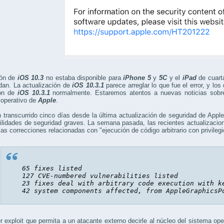
ión de
iOS 10.3
no estaba disponible para
iPhone 5
y
5C
y el
iPad
de cuart
dan. La actualización de
iOS 10.3.1
parece arreglar lo que fue el error, y los
ión de
iOS 10.3.1
normalmente. Estaremos atentos a nuevas noticias sobre
 operativo de
Apple
.
 transcurrido cinco días desde la última actualización de seguridad de Appl
ilidades de seguridad graves. La semana pasada, las recientes actualizaci
s correcciones relacionadas con "ejecución de código arbitrario con privilegi
65 fixes listed

127 CVE-numbered vulnerabilities listed

23 fixes deal with arbitrary code execution with ke
42 system components affected, from 
AppleGraphicsP
r exploit que permita a un atacante externo decirle al núcleo del sistema o