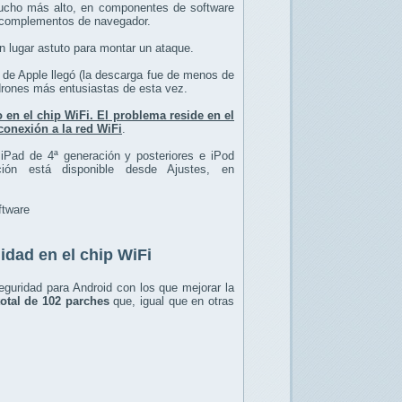
mucho más alto, en componentes de software
y complementos de navegador.
n lugar astuto para montar un ataque.
n de Apple llegó (la descarga fue de menos de
drones más entusiastas de esta vez.
o en el chip WiFi. El problema reside en el
onexión a la red WiFi
.
, iPad de 4ª generación y posteriores e iPod
ión está disponible desde Ajustes, en
ftware
idad en el chip WiFi
eguridad para Android con los que mejorar la
total de 102 parches
que, igual que en otras