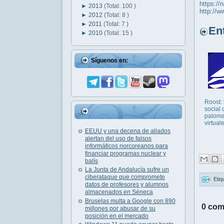
https://
►
2013
(Total: 100 )
http://w
►
2012
(Total: 8 )
►
2011
(Total: 7 )
Entr
►
2010
(Total: 15 )
Síguenos en:
Roost: 
social 
palom
virtual
EEUU y una decena de aliados
alertan del uso de falsos
informáticos norcoreanos para
financiar programas nuclear y
balís
La Junta de Andalucía sufre un
ciberataque que compromete
Etiq
datos de profesores y alumnos
almacenados en Séneca
Bruselas multa a Google con 890
0 com
millones por abusar de su
posición en el mercado