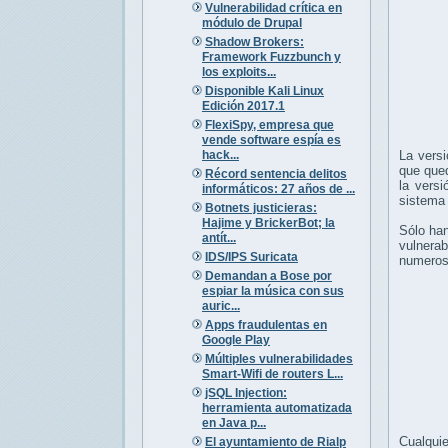
Vulnerabilidad crítica en
módulo de Drupal
Shadow Brokers:
Framework Fuzzbunch y
los exploits...
Disponible Kali Linux
Edición 2017.1
FlexiSpy, empresa que
vende software espía es
hack...
La vers
que que
Récord sentencia delitos
la vers
informáticos: 27 años de ...
sistema
Botnets justicieras:
Hajime y BrickerBot; la
Sólo han
antít...
vulnerab
IDS/IPS Suricata
numerosa
Demandan a Bose por
espiar la música con sus
auric...
Apps fraudulentas en
Google Play
Múltiples vulnerabilidades
Smart-Wifi de routers L...
jSQL Injection:
herramienta automatizada
en Java p...
Cualquie
El ayuntamiento de Rialp