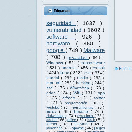
Etiquetas
seguridad
( 1637 )
vulnerabilidad
( 1602 )
software
( 926 )
hardware
( 860 )
google
( 749 )
Malware
( 708 )
privacidad
( 648 )
Windows
( 521 )
ransomware
( 521 )
android
( 456 )
exploit
Entrada
( 424 )
linux
( 392 )
cve
( 374 )
tutorial
( 299 )
nvidia
( 292 )
manual
( 282 )
hacking
( 244 )
ssd
( 176 )
WhatsApp
( 173 )
ddos
( 134 )
Wifi
( 131 )
app
( 126 )
cifrado
( 121 )
twitter
( 121 )
programación
( 105 )
youtube
( 82 )
herramientas
( 80 )
firefox
( 76 )
firmware
( 74 )
Networking
( 73 )
sysadmin
( 72 )
adobe
( 66 )
office
( 62 )
hack
( 51 )
Kernel
( 49 )
antivirus
( 49 )
javascript
( 48 )
apache
( 46 )
juegos