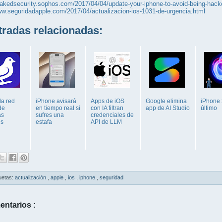
nakedsecurity.sophos.com/2017/04/04/update-your-iphone-to-avoid-being-hacke
ww.seguridadapple.com/2017/04/actualizacion-ios-1031-de-urgencia.html
adas relacionadas:
la red
iPhone avisará
Apps de iOS
Google elimina
iPhone 
de
en tiempo real si
con IA filtran
app de AI Studio
último
as
sufres una
credenciales de
es
estafa
API de LLM
uetas:
actualización
,
apple
,
ios
,
iphone
,
seguridad
entarios :