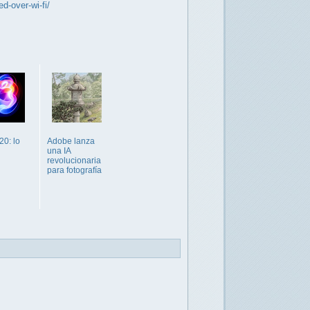
d-over-wi-fi/
20: lo
Adobe lanza
una IA
revolucionaria
para fotografía