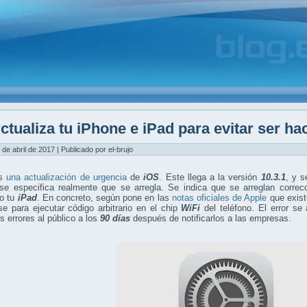
ctualiza tu iPhone e iPad para evitar ser ha
 de abril de 2017 | Publicado por el-brujo
os
una actualización de urgencia
de
iOS
. Este llega a la versión
10.3.1
, y s
 se especifica realmente que se arregla. Se indica que se arreglan correc
o tu
iPad
. En concreto, según pone en las
notas oficiales de Apple
que exist
se para ejecutar código arbitrario en el chip
WiFi
del teléfono. El error se
os errores al público a los
90 días
después de notificarlos a las empresas.