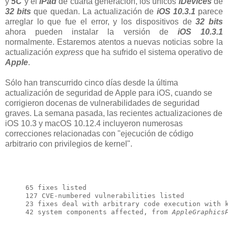
y
5C
y el
iPad
de cuarta generación, los únicos
iDevices
de
32 bits
que quedan. La actualización de
iOS 10.3.1
parece
arreglar lo que fue el error, y los dispositivos de
32 bits
ahora pueden instalar la versión de
iOS 10.3.1
normalmente. Estaremos atentos a nuevas noticias sobre la
actualización
express
que ha sufrido el sistema operativo de
Apple
.
Sólo han transcurrido cinco días desde la última
actualización de seguridad de Apple para iOS, cuando se
corrigieron docenas de vulnerabilidades de seguridad
graves. La semana pasada, las recientes actualizaciones de
iOS 10.3 y macOS 10.12.4 incluyeron numerosas
correcciones relacionadas con "ejecución de código
arbitrario con privilegios de kernel".
65 fixes listed

127 CVE-numbered vulnerabilities listed

23 fixes deal with arbitrary code execution with k
42 system components affected, from 
AppleGraphics