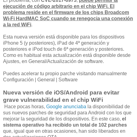
El problema, con
CVE-2017-6975
,
puede permitir la
ejecución de código arbitrario en el chip WiFi. El
problema reside en el firmware de los chips Broadcom
Wi-Fi HardMAC SoC cuando se renegocia una conexión
a la red WiFi
.
Esta nueva versión está disponible para los dispositivos
iPhone 5 (y posteriores), iPad de 4ª generación y
posteriores e iPod touch de 6ª generación y posteriores.
Como es habitual esta actualización está disponible desde
Ajustes, en General/Actualización de software.
Puedes acelerar tu propio parche visitando manualmente
Configuración | General | Software
Nueva versión de iOS/Android para evitar
grave vulnerabilidad en el chip WiFi
Hace pocas horas,
Google anunciaba
la disponibilidad de
sus nuevos parches de seguridad para Android con los que
mejorar la seguridad de los dispositivos. En este caso,
el
sistema operativo ha recibido un total de 102 parches
que, igual que en otras ocasiones, han sido liberados en