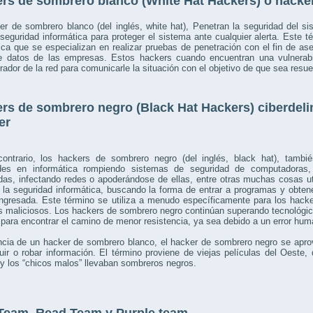
rs de sombrero blanco (White Hat Hackers) o hacker
r de sombrero blanco (del inglés, white hat), Penetran la seguridad del s
seguridad informática para proteger el sistema ante cualquier alerta. Este t
ica que se especializan en realizar pruebas de penetración con el fin de as
e datos de las empresas. Estos hackers cuando encuentran una vulnerab
rador de la red para comunicarle la situación con el objetivo de que sea resue
rs de sombrero negro (Black Hat Hackers) ciberdelin
er
contrario, los hackers de sombrero negro (del inglés, black hat), tam
ades en informática rompiendo sistemas de seguridad de computadoras,
idas, infectando redes o apoderándose de ellas, entre otras muchas cosas 
a seguridad informática, buscando la forma de entrar a programas y obtene
ngresada. Este término se utiliza a menudo específicamente para los hacke
es maliciosos. Los hackers de sombrero negro continúan superando tecnológ
 para encontrar el camino de menor resistencia, ya sea debido a un error hum
ncia de un hacker de sombrero blanco, el hacker de sombrero negro se aprov
uir o robar información. El término proviene de viejas películas del Oest
y los “chicos malos” llevaban sombreros negros.