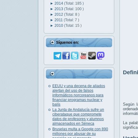
►
2014
(Total: 185 )
►
2013
(Total: 100 )
►
2012
(Total: 8 )
►
2011
(Total: 7 )
►
2010
(Total: 15 )
Síguenos en:
Defin
EEUU y una decena de aliados
alertan del uso de falsos
informáticos norcoreanos para
financiar programas nuclear y
Según l
balís
ordenad
La Junta de Andalucía sufre un
informát
ciberataque que compromete
datos de profesores y alumnos
La pala
almacenados en Séneca
signific
Bruselas multa a Google con 890
millones por abusar de su