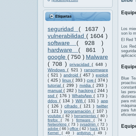
Blue 
Equipo
Etiquetas
seguridad
( 1637 )
Los mie
son lo m
vulnerabilidad
( 1604 )
El Red T
software
( 928 )
Los Red
hardware
( 861 )
segurida
aplicaci
google
( 750 )
Malware
( 708 )
privacidad
( 648 )
Equipo
Windows
( 521 )
ransomware
( 521 )
android
( 457 )
exploit
Blue Te
( 425 )
linux
( 393 )
cve
( 374 )
proactiv
tutorial
( 299 )
nvidia
( 293 )
constan
manual
( 282 )
hacking
( 244 )
las pers
ssd
( 176 )
WhatsApp
( 173 )
distinta
ddos
( 134 )
Wifi
( 131 )
app
para mit
máquinas
( 126 )
cifrado
( 121 )
twitter
para fu
( 121 )
programación
( 107 )
eficient
youtube
( 82 )
herramientas
( 80 )
firefox
( 76 )
firmware
( 74 )
Networking
( 73 )
sysadmin
( 72 )
Equip
adobe
( 66 )
office
( 62 )
hack
( 51 )
Kernel
( 49 )
antivirus
( 49 )