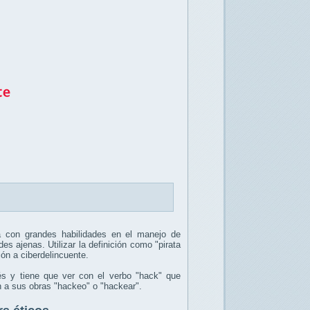
a con grandes habilidades en el manejo de
es ajenas. Utilizar la definición como "pirata
ión a ciberdelincuente.
és y tiene que ver con el verbo "hack" que
an a sus obras "hackeo" o "hackear".