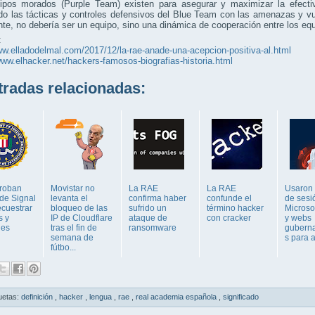
ipos morados (Purple Team) existen para asegurar y maximizar la efectiv
do las tácticas y controles defensivos del Blue Team con las amenazas y v
te, no debería ser un equipo, sino una dinámica de cooperación entre los equ
:
ww.elladodelmal.com/2017/12/la-rae-anade-una-acepcion-positiva-al.html
www.elhacker.net/hackers-famosos-biografias-historia.html
adas relacionadas:
roban
Movistar no
La RAE
La RAE
Usaron 
 de Signal
levanta el
confirma haber
confunde el
de sesi
ecuestrar
bloqueo de las
sufrido un
término hacker
Microso
s y
IP de Cloudflare
ataque de
con cracker
y webs
jes
tras el fin de
ransomware
gubern
semana de
s para 
fútbo...
uetas:
definición
,
hacker
,
lengua
,
rae
,
real academia española
,
significado