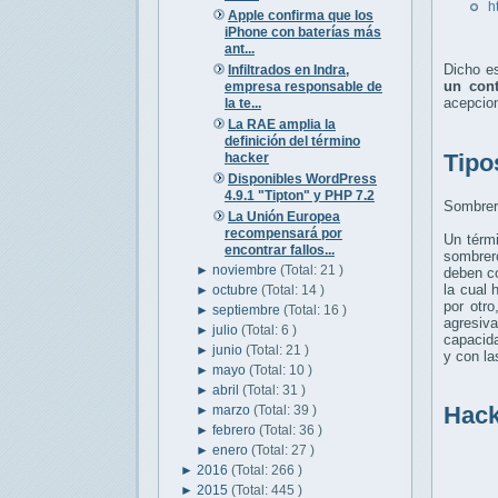
h
Apple confirma que los
iPhone con baterías más
ant...
Dicho e
Infiltrados en Indra,
un cont
empresa responsable de
acepcion
la te...
La RAE amplia la
definición del término
Tipo
hacker
Disponibles WordPress
4.9.1 "Tipton" y PHP 7.2
Sombrer
La Unión Europea
recompensará por
Un térm
encontrar fallos...
sombrer
►
noviembre
(Total: 21 )
deben co
la cual 
►
octubre
(Total: 14 )
por otr
►
septiembre
(Total: 16 )
agresiva
►
julio
(Total: 6 )
capacida
►
junio
(Total: 21 )
y con la
►
mayo
(Total: 10 )
►
abril
(Total: 31 )
Hack
►
marzo
(Total: 39 )
►
febrero
(Total: 36 )
►
enero
(Total: 27 )
►
2016
(Total: 266 )
►
2015
(Total: 445 )