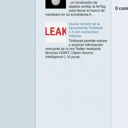
, un localizador de
objetos similar al AirTag
0 com
para llenar el hueco de
hardware en su ecosistema A...
Nueva versión de la
herramienta Tinfoleak
1.5 con numerosas
mejoras
Tinfoleak permite extraer
y analizar información
relevante de la red Twitter mediante
técnicas OSINT ( Open-Source
Intelligence ). Si ya pe...