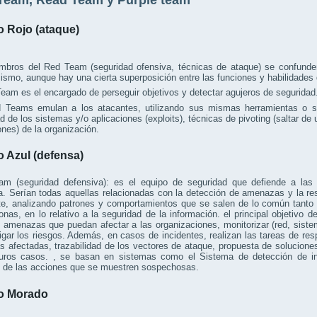
Team, Read Team y Purple team
 Rojo (ataque)
mbros del Red Team (seguridad ofensiva, técnicas de ataque) se confunden
ismo, aunque hay una cierta superposición entre las funciones y habilidades 
eam es el encargado de perseguir objetivos y detectar agujeros de seguridad
 Teams emulan a los atacantes, utilizando sus mismas herramientas o sim
d de los sistemas y/o aplicaciones (exploits), técnicas de pivoting (saltar de
ones) de la organización.
 Azul (defensa)
am (seguridad defensiva): es el equipo de seguridad que defiende a la
a. Serían todas aquellas relacionadas con la detección de amenazas y la res
te, analizando patrones y comportamientos que se salen de lo común tanto
onas, en lo relativo a la seguridad de la información. el principal objetivo 
s amenazas que puedan afectar a las organizaciones, monitorizar (red, sist
igar los riesgos. Además, en casos de incidentes, realizan las tareas de res
 afectadas, trazabilidad de los vectores de ataque, propuesta de solucion
turos casos. , se basan en sistemas como el Sistema de detección de in
e de las acciones que se muestren sospechosas.
o Morado