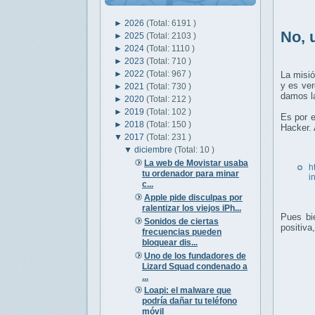
►
2026
(Total: 6191 )
No, 
►
2025
(Total: 2103 )
►
2024
(Total: 1110 )
►
2023
(Total: 710 )
►
2022
(Total: 967 )
La misió
y es ver
►
2021
(Total: 730 )
damos la
►
2020
(Total: 212 )
►
2019
(Total: 102 )
Es por 
►
2018
(Total: 150 )
Hacker. 
▼
2017
(Total: 231 )
▼
diciembre
(Total: 10 )
La web de Movistar usaba
h
tu ordenador para minar
i
c...
Apple pide disculpas por
ralentizar los viejos iPh...
Pues bi
Sonidos de ciertas
positiva
frecuencias pueden
bloquear dis...
Uno de los fundadores de
Lizard Squad condenado a
...
Loapi: el malware que
podría dañar tu teléfono
móvil