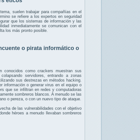
s éticos
istema, suelen trabajar para compañías en el
érmino se refiere a los expertos en seguridad
egurar que los sistemas de información y las
ilidad inmediatamente se comunican con el
lta los más pronto posible.
cuente o pirata informático o
bién conocidos como crackers muestran sus
 colapsando servidores, entrando a zonas
utilizando sus destrezas en métodos hacking.
r información o generar virus en el equipo o
rs que se infiltran en redes y computadoras
icamente sombreros blancos. A menudo se las
ano o pereza, o con un nuevo tipo de ataque.
echa de las vulnerabilidades con el objetivo
e, donde héroes a menudo llevaban sombreros