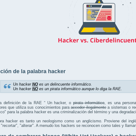
ición de la palabra hacker
Un hacker
NO
es un delincuente informático.
Un hacker
NO
es un pirata informático aunque lo diga la RAE.
a definición de la RAE “ Un hacker, o
pirata informático
, es una person
ores que utiliza sus conocimientos para
acceder ilegalmente
a sistemas o red
ico" para la palabra hacker es una criminalización del término y una degradac
bra hacker es tanto un neologismo como un anglicismo. Proviene del ingl
a "recortar", "alterar". A menudo los hackers se reconocen como tales y llam