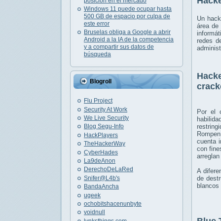
Hacke
posición en el mercado
Windows 11 puede ocupar hasta
500 GB de espacio por culpa de
Un hacke
este error
área de 
Bruselas obliga a Google a abrir
informát
Android a la IA de la competencia
redes d
y a compartir sus datos de
administ
búsqueda
Hacke
Blogroll
crack
Flu Project
Security At Work
Por el 
We Live Security
habilid
restring
Blog Segu-Info
Rompen l
HackPlayers
cuenta i
TheHackerWay
con fin
CyberHades
arreglan
La9deAnon
DerechoDeLaRed
A difere
Snifer@L4b's
de destr
blancos 
BandaAncha
ugeek
ochobitshacenunbyte
voidnull
lynksthings.com