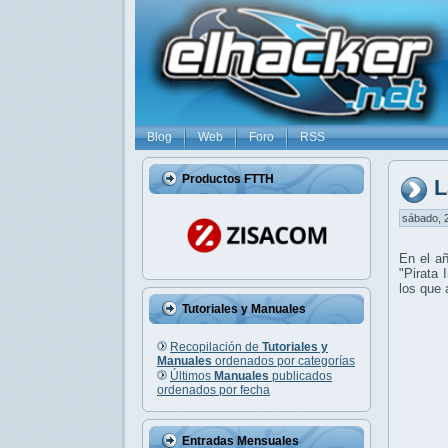
Blog
Web
Foro
RSS
Productos FTTH
L
sábado, 2
En el a
"Pirata 
los que 
Tutoriales y Manuales
Recopilación de
Tutoriales y
Manuales
ordenados por categorías
Últimos
Manuales
publicados
ordenados por fecha
Entradas Mensuales