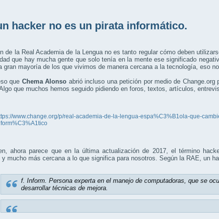
un hacker no es un pirata informático.
n de la Real Academia de la Lengua no es tanto regular cómo deben utilizars
dad que hay mucha gente que solo tenía en la mente ese significado negativo
 gran mayoría de los que vivimos de manera cercana a la tecnología, eso no
eso que
Chema Alonso
abrió incluso una petición por medio de Change.org p
Algo que muchos hemos seguido pidiendo en foros, textos, artículos, entrevis
ttps://www.change.org/p/real-academia-de-la-lengua-espa%C3%B1ola-que-cambi
nform%C3%A1tico
en, ahora parece que en la última actualización de 2017, el término hac
, y mucho más cercana a lo que significa para nosotros. Según la RAE, un h
f. Inform. Persona experta en el manejo de computadoras, que se ocu
desarrollar técnicas de mejora.