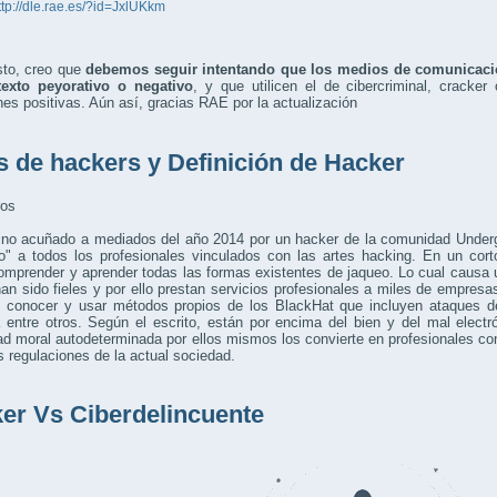
ttp://dle.rae.es/?id=JxlUKkm
sto, creo que
debemos seguir intentando que los medios de comunicació
exto peyorativo o negativo
, y que utilicen el de cibercriminal, cracker
es positivas. Aún así, gracias RAE por la actualización
s de hackers y Definición de Hacker
os
ino acuñado a mediados del año 2014 por un hacker de la comunidad Underg
o" a todos los profesionales vinculados con las artes hacking. En un cort
mprender y aprender todas las formas existentes de jaqueo. Lo cual causa u
han sido fieles y por ello prestan servicios profesionales a miles de empres
o, conocer y usar métodos propios de los BlackHat que incluyen ataques de
 entre otros. Según el escrito, están por encima del bien y del mal elect
d moral autodeterminada por ellos mismos los convierte en profesionales c
s regulaciones de la actual sociedad.
er Vs Ciberdelincuente