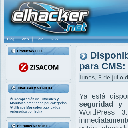
Blog
Web
Foro
RSS
Productos FTTH
Disponib
para CMS: 
lunes, 9 de julio 
Tutoriales y Manuales
Ya está disp
Recopilación de
Tutoriales y
seguridad y 
Manuales
ordenados por categorías
Últimos
Manuales
publicados
WordPress 3.
ordenados por fecha
inmediatament
Entradas Mensuales