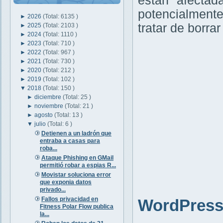
están afectad
potencialment
►
2026
(Total: 6135 )
tratar de borra
►
2025
(Total: 2103 )
►
2024
(Total: 1110 )
►
2023
(Total: 710 )
►
2022
(Total: 967 )
►
2021
(Total: 730 )
►
2020
(Total: 212 )
►
2019
(Total: 102 )
▼
2018
(Total: 150 )
►
diciembre
(Total: 25 )
►
noviembre
(Total: 21 )
►
agosto
(Total: 13 )
▼
julio
(Total: 6 )
Detienen a un ladrón que
entraba a casas para
roba...
Ataque Phishing en GMail
permitió robar a espias R...
Movistar soluciona error
que exponia datos
privado...
Fallos privacidad en
WordPress 
Fitness Polar Flow publica
la...