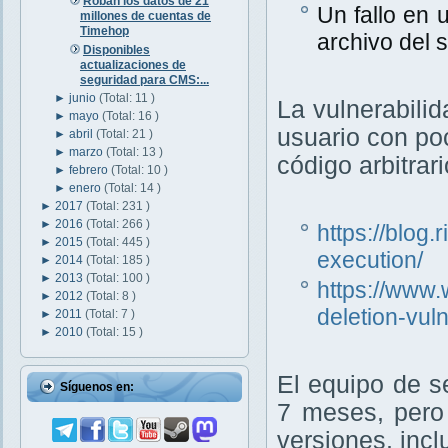
Roban los datos de 21
Un fallo en 
millones de cuentas de
Timehop
archivo del 
Disponibles
actualizaciones de
seguridad para CMS:...
►
junio
(Total: 11 )
La vulnerabili
►
mayo
(Total: 16 )
usuario con poc
►
abril
(Total: 21 )
►
marzo
(Total: 13 )
código arbitrari
►
febrero
(Total: 10 )
►
enero
(Total: 14 )
►
2017
(Total: 231 )
►
2016
(Total: 266 )
https://blog
►
2015
(Total: 445 )
execution/
►
2014
(Total: 185 )
►
2013
(Total: 100 )
https://www.
►
2012
(Total: 8 )
deletion-vul
►
2011
(Total: 7 )
►
2010
(Total: 15 )
El equipo de 
Síguenos en:
7 meses, pero 
versiones, incl