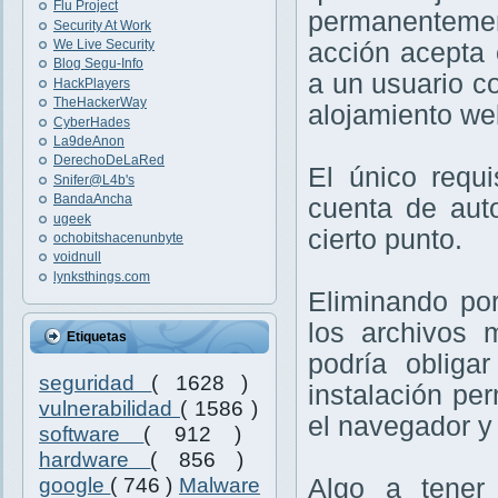
Flu Project
permanenteme
Security At Work
We Live Security
acción acepta 
Blog Segu-Info
a un usuario co
HackPlayers
TheHackerWay
alojamiento we
CyberHades
La9deAnon
DerechoDeLaRed
El único requi
Snifer@L4b's
BandaAncha
cuenta de aut
ugeek
cierto punto.
ochobitshacenunbyte
voidnull
lynksthings.com
Eliminando po
los archivos 
Etiquetas
podría obliga
seguridad
( 1628 )
instalación per
vulnerabilidad
( 1586 )
el navegador y
software
( 912 )
hardware
( 856 )
google
( 746 )
Malware
Algo a tener