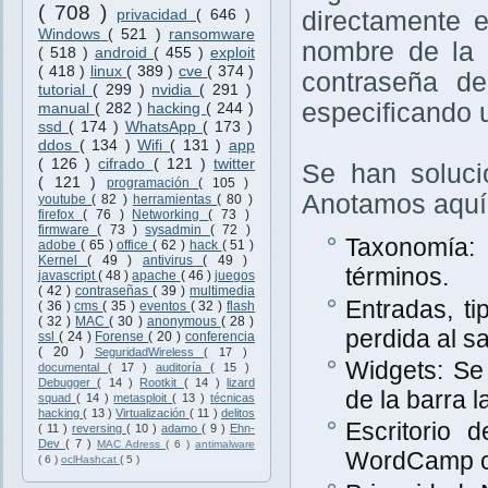
( 708 )
privacidad
( 646 )
directamente 
Windows
( 521 )
ransomware
nombre de la 
( 518 )
android
( 455 )
exploit
( 418 )
linux
( 389 )
cve
( 374 )
contraseña de
tutorial
( 299 )
nvidia
( 291 )
especificando 
manual
( 282 )
hacking
( 244 )
ssd
( 174 )
WhatsApp
( 173 )
ddos
( 134 )
Wifi
( 131 )
app
( 126 )
cifrado
( 121 )
twitter
Se han soluci
( 121 )
programación
( 105 )
Anotamos aquí 
youtube
( 82 )
herramientas
( 80 )
firefox
( 76 )
Networking
( 73 )
firmware
( 73 )
sysadmin
( 72 )
Taxonomía: 
adobe
( 65 )
office
( 62 )
hack
( 51 )
Kernel
( 49 )
antivirus
( 49 )
términos.
javascript
( 48 )
apache
( 46 )
juegos
( 42 )
contraseñas
( 39 )
multimedia
Entradas, t
( 36 )
cms
( 35 )
eventos
( 32 )
flash
( 32 )
MAC
( 30 )
anonymous
( 28 )
perdida al sa
ssl
( 24 )
Forense
( 20 )
conferencia
( 20 )
SeguridadWireless
( 17 )
Widgets: Se
documental
( 17 )
auditoría
( 15 )
Debugger
( 14 )
Rootkit
( 14 )
lizard
de la barra l
squad
( 14 )
metasploit
( 13 )
técnicas
hacking
( 13 )
Virtualización
( 11 )
delitos
Escritorio
( 11 )
reversing
( 10 )
adamo
( 9 )
Ehn-
Dev
( 7 )
MAC Adress
( 6 )
antimalware
WordCamp ce
( 6 )
oclHashcat
( 5 )