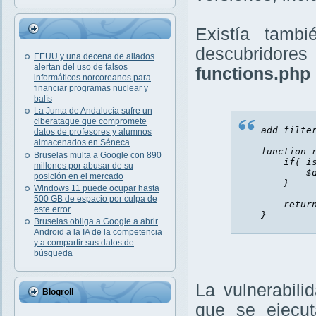
Existía tamb
descubridore
EEUU y una decena de aliados
alertan del uso de falsos
functions.php 
informáticos norcoreanos para
financiar programas nuclear y
balís
La Junta de Andalucía sufre un
ciberataque que compromete
add_filte
datos de profesores y alumnos
almacenados en Séneca
function
Bruselas multa a Google con 890
if
(
i
millones por abusar de su
$
posición en el mercado
}
Windows 11 puede ocupar hasta
500 GB de espacio por culpa de
retur
este error
}
Bruselas obliga a Google a abrir
Android a la IA de la competencia
y a compartir sus datos de
búsqueda
La vulnerabil
Blogroll
que se ejecu