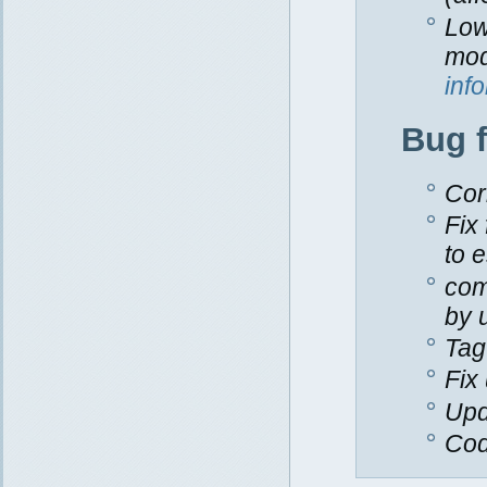
Low
mod
inf
Bug 
Cor
Fix
to 
com
by 
Tag
Fix
Upd
Cod