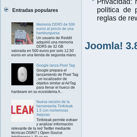
Privacidad:
política de 
Entradas populares
reglas de rew
Memoria DDR5 de 500
euros al precio de una
hamburguesa
Un usuario de Reddit
Joomla! 3.
adquirió una memoria
DDR5 de 32 GB
valorada en 500 euros por solo 12,50
euros en una tienda de segunda mano.
Google lanza Pixel Tag
Google prepara el
lanzamiento de Pixel Tag
, un localizador de
objetos similar al AirTag
para llenar el hueco de
hardware en su ecosistema A...
Nueva versión de la
herramienta Tinfoleak
1.5 con numerosas
mejoras
Tinfoleak permite extraer
y analizar información
relevante de la red Twitter mediante
técnicas OSINT ( Open-Source
Intelligence ). Si ya pe...