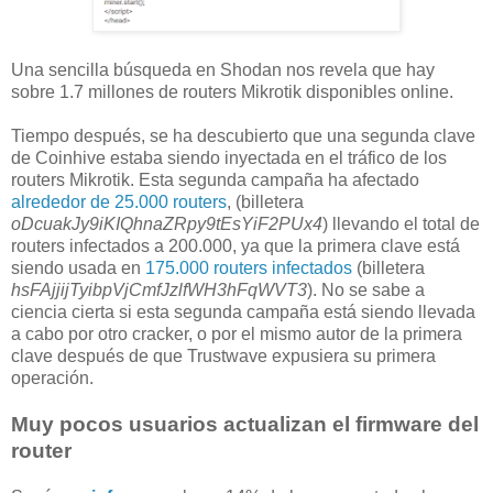
Una sencilla búsqueda en Shodan nos revela que hay
sobre 1.7 millones de routers Mikrotik disponibles online.
Tiempo después, se ha descubierto que una segunda clave
de Coinhive estaba siendo inyectada en el tráfico de los
routers Mikrotik. Esta segunda campaña ha afectado
alrededor de 25.000 routers
, (billetera
oDcuakJy9iKIQhnaZRpy9tEsYiF2PUx4
) llevando el total de
routers infectados a 200.000, ya que la primera clave está
siendo usada en
175.000 routers infectados
(billetera
hsFAjjijTyibpVjCmfJzlfWH3hFqWVT3
). No se sabe a
ciencia cierta si esta segunda campaña está siendo llevada
a cabo por otro cracker, o por el mismo autor de la primera
clave después de que Trustwave expusiera su primera
operación.
Muy pocos usuarios actualizan el firmware del
router