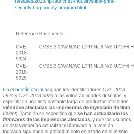
releases/2018/hp-launches-industrys-first-print-
security-bug-bounty-program.html
Reference
Base Vector
CVE-
CVSS:3.0/AV:N/AC:L/PR:N/UI:N/S:U/C:H/I:H
2018-
5924
CVE-
CVSS:3.0/AV:N/AC:L/PR:N/UI:N/S:U/C:H/I:H
2018-
5925
En
el boletín oficial
asignan los identificadores
CVE-2018-
5924
y
CVE-2018-5925
a las vulnerabilidades descritas, y
especifican una lista bastante larga de productos afectados,
viéndose afectadas las impresoras de inyección de tinta
(
inkjet
). También se especifica que
se han actualizado los
firmwares
de las impresoras afectadas
, y que los usuarios
de éstas deberían actualizar el
firmware
a la versión
indicada siguiendo el procedimiento enlazado en el mismo