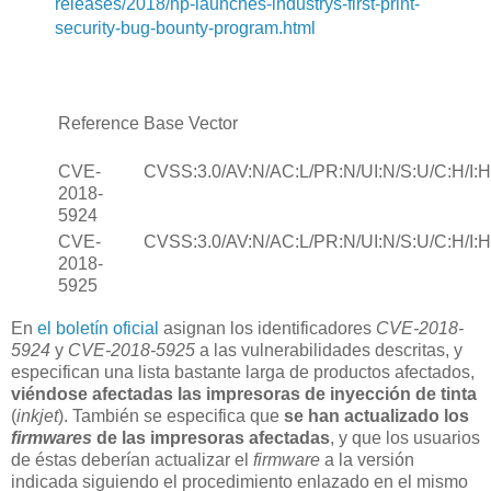
releases/2018/hp-launches-industrys-first-print-
security-bug-bounty-program.html
Reference
Base Vector
CVE-
CVSS:3.0/AV:N/AC:L/PR:N/UI:N/S:U/C:H/I:H
2018-
5924
CVE-
CVSS:3.0/AV:N/AC:L/PR:N/UI:N/S:U/C:H/I:H
2018-
5925
En
el boletín oficial
asignan los identificadores
CVE-2018-
5924
y
CVE-2018-5925
a las vulnerabilidades descritas, y
especifican una lista bastante larga de productos afectados,
viéndose afectadas las impresoras de inyección de tinta
(
inkjet
). También se especifica que
se han actualizado los
firmwares
de las impresoras afectadas
, y que los usuarios
de éstas deberían actualizar el
firmware
a la versión
indicada siguiendo el procedimiento enlazado en el mismo