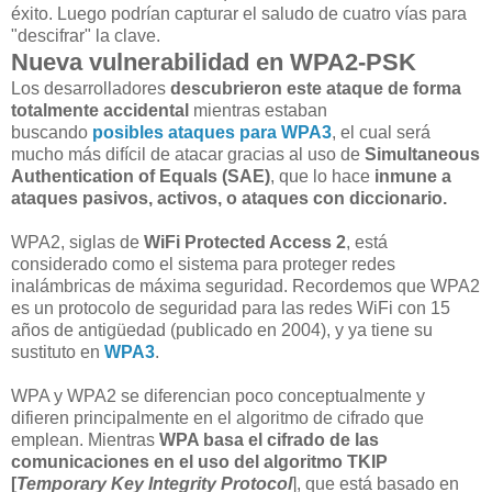
éxito. Luego podrían capturar el saludo de cuatro vías para
"descifrar" la clave.
Nueva vulnerabilidad en WPA2-PSK
Los desarrolladores
descubrieron este ataque de forma
totalmente accidental
mientras estaban
buscando
posibles ataques para WPA3
, el cual será
mucho más difícil de atacar gracias al uso de
Simultaneous
Authentication of Equals (SAE)
, que lo hace
inmune a
ataques pasivos, activos, o ataques con diccionario.
WPA2, siglas de
WiFi Protected Access 2
, está
considerado como el sistema para proteger redes
inalámbricas de máxima seguridad. Recordemos que WPA2
es un protocolo de seguridad para las redes WiFi con 15
años de antigüedad (publicado en 2004), y ya tiene su
sustituto en
WPA3
.
WPA y WPA2 se diferencian poco conceptualmente y
difieren principalmente en el algoritmo de cifrado que
emplean. Mientras
WPA basa el cifrado de las
comunicaciones en el uso del algoritmo TKIP
[
Temporary Key Integrity Protocol
], que está basado en