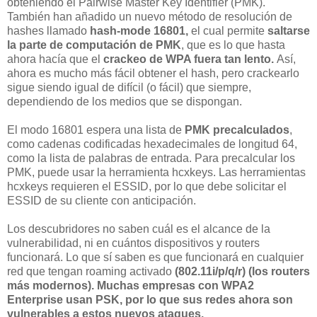
obteniendo el Pairwise Master Key Identifier (PMK).
También han añadido un nuevo método de resolución de
hashes llamado
hash-mode 16801,
el cual permite
saltarse
la parte de computación de PMK
, que es lo que hasta
ahora hacía que el
crackeo de WPA fuera tan lento.
Así,
ahora es mucho más fácil obtener el hash, pero crackearlo
sigue siendo igual de difícil (o fácil) que siempre,
dependiendo de los medios que se dispongan.
El modo 16801 espera una lista de
PMK precalculados
,
como cadenas codificadas hexadecimales de longitud 64,
como la lista de palabras de entrada. Para precalcular los
PMK, puede usar la herramienta hcxkeys. Las herramientas
hcxkeys requieren el ESSID, por lo que debe solicitar el
ESSID de su cliente con anticipación.
Los descubridores no saben cuál es el alcance de la
vulnerabilidad, ni en cuántos dispositivos y routers
funcionará. Lo que sí saben es que funcionará en cualquier
red que tengan roaming activado
(802.11i/p/q/r) (los routers
más modernos). Muchas empresas con WPA2
Enterprise usan PSK, por lo que sus redes ahora son
vulnerables a estos nuevos ataques.