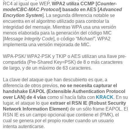
RC4 al igual que WEP,
WPA2 utiliza CCMP [
Counter-
mode/CBC-MAC Protocol
] basado en AES [
Advanced
Encrytion System
]. La segunda diferencia notable se
encuentra en el algoritmo utilizado para controlar la
integridad del mensaje. Mientras WPA usa una versión
menos elaborada para la generación del código MIC
[
Message Integrity Code
], o código
“Michael”
, WPA2
implementa una versión mejorada de MIC.
WPA-PSK/ WPA2-PSK y TKIP o AES utilizan una llave pre-
compartida (Pre-Shared Key=PSK) de 8 o más caracteres
de largo, y de un máximo de 63 caracteres.
La clave del ataque que han descubierto es que, a
diferencia de otros previos,
no se necesita capturar el
handshake
EAPOL (Extensible Authentication Protocol
over LAN)
de 4 vías
como sí hacía falta con
KRACK
. En su
lugar, el ataque lo que
extraer el RSN IE (Robust Security
Network Information Element
) de un sólo frame EAPOL. El
RSN IE es un campo opcional que contiene el (PMK), el
cual se genera por el propio router cuando un usuario
intenta autenticarse.