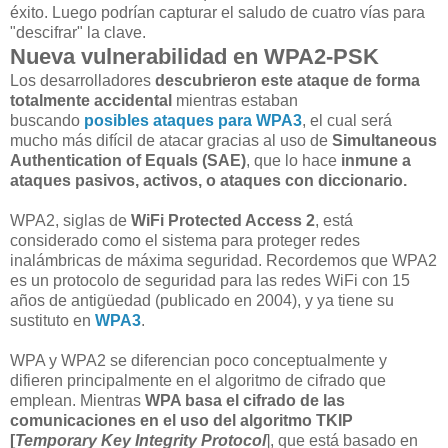
éxito. Luego podrían capturar el saludo de cuatro vías para
"descifrar" la clave.
Nueva vulnerabilidad en WPA2-PSK
Los desarrolladores
descubrieron este ataque de forma
totalmente accidental
mientras estaban
buscando
posibles ataques para WPA3
, el cual será
mucho más difícil de atacar gracias al uso de
Simultaneous
Authentication of Equals (SAE)
, que lo hace
inmune a
ataques pasivos, activos, o ataques con diccionario.
WPA2, siglas de
WiFi Protected Access 2
, está
considerado como el sistema para proteger redes
inalámbricas de máxima seguridad. Recordemos que WPA2
es un protocolo de seguridad para las redes WiFi con 15
años de antigüedad (publicado en 2004), y ya tiene su
sustituto en
WPA3
.
WPA y WPA2 se diferencian poco conceptualmente y
difieren principalmente en el algoritmo de cifrado que
emplean. Mientras
WPA basa el cifrado de las
comunicaciones en el uso del algoritmo TKIP
[
Temporary Key Integrity Protocol
], que está basado en