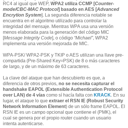
RC4 al igual que WEP,
WPA2 utiliza CCMP [
Counter-
mode/CBC-MAC Protocol
] basado en AES [
Advanced
Encrytion System
]. La segunda diferencia notable se
encuentra en el algoritmo utilizado para controlar la
integridad del mensaje. Mientras WPA usa una versión
menos elaborada para la generación del código MIC
[
Message Integrity Code
], o código
“Michael”
, WPA2
implementa una versión mejorada de MIC.
WPA-PSK/ WPA2-PSK y TKIP o AES utilizan una llave pre-
compartida (Pre-Shared Key=PSK) de 8 o más caracteres
de largo, y de un máximo de 63 caracteres.
La clave del ataque que han descubierto es que, a
diferencia de otros previos,
no se necesita capturar el
handshake
EAPOL (Extensible Authentication Protocol
over LAN)
de 4 vías
como sí hacía falta con
KRACK
. En su
lugar, el ataque lo que
extraer el RSN IE (Robust Security
Network Information Element
) de un sólo frame EAPOL. El
RSN IE es un campo opcional que contiene el (PMK), el
cual se genera por el propio router cuando un usuario
intenta autenticarse.