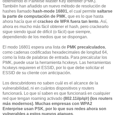
obteniendo el Pairwise Master Key Identifier (PMK).
También han añadido un nuevo método de resolución de
hashes llamado
hash-mode 16801,
el cual permite
saltarse
la parte de computación de PMK
, que es lo que hasta
ahora hacía que el
crackeo de WPA fuera tan lento.
Así,
ahora es mucho más fácil obtener el hash, pero crackearlo
sigue siendo igual de difícil (o fácil) que siempre,
dependiendo de los medios que se dispongan.
El modo 16801 espera una lista de
PMK precalculados
,
como cadenas codificadas hexadecimales de longitud 64,
como la lista de palabras de entrada. Para precalcular los
PMK, puede usar la herramienta hcxkeys. Las herramientas
hcxkeys requieren el ESSID, por lo que debe solicitar el
ESSID de su cliente con anticipación.
Los descubridores no saben cuál es el alcance de la
vulnerabilidad, ni en cuántos dispositivos y routers
funcionará. Lo que sí saben es que funcionará en cualquier
red que tengan roaming activado
(802.11i/p/q/r) (los routers
más modernos). Muchas empresas con WPA2
Enterprise usan PSK, por lo que sus redes ahora son
vulnerables a estos nuevos ataques.