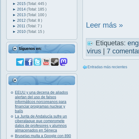
►
2015
(Total: 445 )
►
2014
(Total: 185 )
►
2013
(Total: 100 )
►
2012
(Total: 8 )
Leer más »
►
2011
(Total: 7 )
►
2010
(Total: 15 )
Etiquetas:
en
Síguenos en:
virus
|
7 comenta
Entradas más recientes
EEUU y una decena de aliados
alertan del uso de falsos
informáticos norcoreanos para
financiar programas nuclear y
balís
La Junta de Andalucía sufre un
ciberataque que compromete
datos de profesores y alumnos
almacenados en Séneca
Bruselas multa a Google con 890