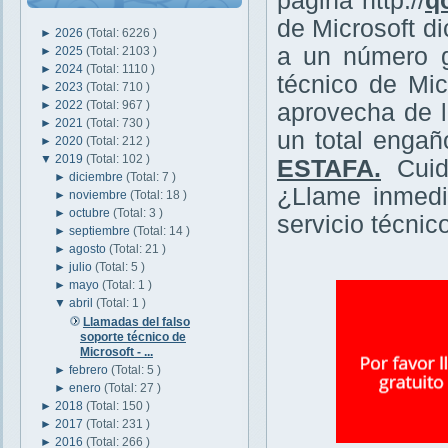
página http://
q
de Microsoft d
►
2026
(Total: 6226 )
a un número g
►
2025
(Total: 2103 )
►
2024
(Total: 1110 )
técnico de Mi
►
2023
(Total: 710 )
►
2022
(Total: 967 )
aprovecha de l
►
2021
(Total: 730 )
un total enga
►
2020
(Total: 212 )
▼
2019
(Total: 102 )
ESTAFA.
Cuid
►
diciembre
(Total: 7 )
¿Llame inmedi
►
noviembre
(Total: 18 )
►
octubre
(Total: 3 )
servicio técni
►
septiembre
(Total: 14 )
►
agosto
(Total: 21 )
►
julio
(Total: 5 )
►
mayo
(Total: 1 )
▼
abril
(Total: 1 )
Llamadas del falso
soporte técnico de
Microsoft - ...
►
febrero
(Total: 5 )
►
enero
(Total: 27 )
►
2018
(Total: 150 )
►
2017
(Total: 231 )
►
2016
(Total: 266 )