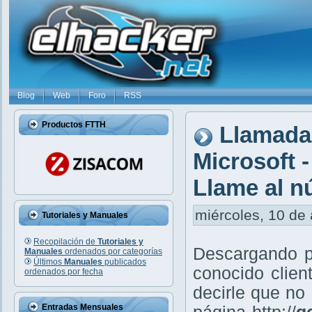
Blog
Web
Foro
RSS
Productos FTTH
Llamadas
Microsoft 
Llame al n
miércoles, 10 de 
Tutoriales y Manuales
Recopilación de
Tutoriales y
Descargando po
Manuales
ordenados por categorías
Últimos
Manuales
publicados
conocido clien
ordenados por fecha
decirle que no
Entradas Mensuales