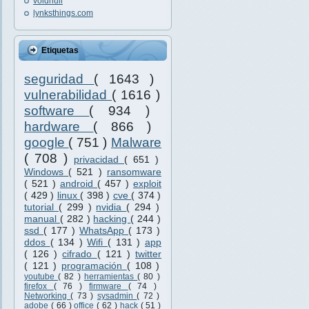
voidnull
lynksthings.com
Etiquetas
seguridad
( 1643 )
vulnerabilidad
( 1616 )
software
( 934 )
hardware
( 866 )
google
( 751 )
Malware
( 708 )
privacidad
( 651 )
Windows
( 521 )
ransomware
( 521 )
android
( 457 )
exploit
( 429 )
linux
( 398 )
cve
( 374 )
tutorial
( 299 )
nvidia
( 294 )
manual
( 282 )
hacking
( 244 )
ssd
( 177 )
WhatsApp
( 173 )
ddos
( 134 )
Wifi
( 131 )
app
( 126 )
cifrado
( 121 )
twitter
( 121 )
programación
( 108 )
youtube
( 82 )
herramientas
( 80 )
firefox
( 76 )
firmware
( 74 )
Networking
( 73 )
sysadmin
( 72 )
adobe
( 66 )
office
( 62 )
hack
( 51 )