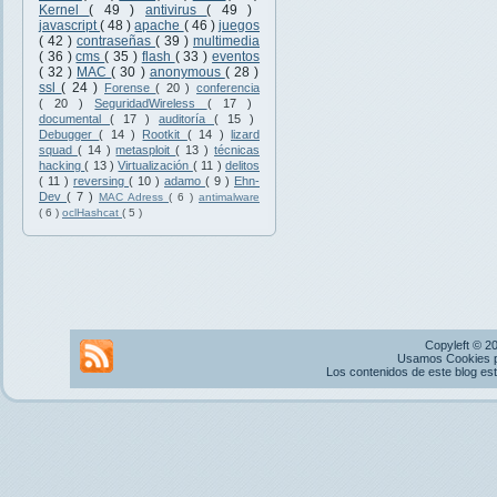
Kernel
( 49 )
antivirus
( 49 )
javascript
( 48 )
apache
( 46 )
juegos
( 42 )
contraseñas
( 39 )
multimedia
( 36 )
cms
( 35 )
flash
( 33 )
eventos
( 32 )
MAC
( 30 )
anonymous
( 28 )
ssl
( 24 )
Forense
( 20 )
conferencia
( 20 )
SeguridadWireless
( 17 )
documental
( 17 )
auditoría
( 15 )
Debugger
( 14 )
Rootkit
( 14 )
lizard
squad
( 14 )
metasploit
( 13 )
técnicas
hacking
( 13 )
Virtualización
( 11 )
delitos
( 11 )
reversing
( 10 )
adamo
( 9 )
Ehn-
Dev
( 7 )
MAC Adress
( 6 )
antimalware
( 6 )
oclHashcat
( 5 )
Copyleft © 2
Usamos Cookies pr
Los contenidos de este blog es