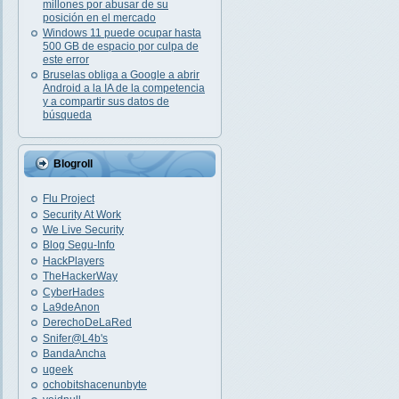
millones por abusar de su
posición en el mercado
Windows 11 puede ocupar hasta
500 GB de espacio por culpa de
este error
Bruselas obliga a Google a abrir
Android a la IA de la competencia
y a compartir sus datos de
búsqueda
Blogroll
Flu Project
Security At Work
We Live Security
Blog Segu-Info
HackPlayers
TheHackerWay
CyberHades
La9deAnon
DerechoDeLaRed
Snifer@L4b's
BandaAncha
ugeek
ochobitshacenunbyte