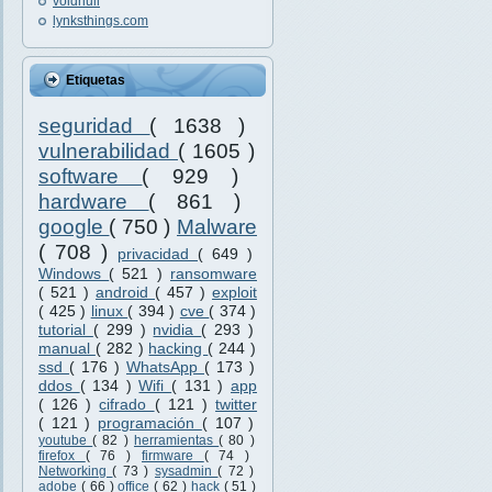
voidnull
lynksthings.com
Etiquetas
seguridad
( 1638 )
vulnerabilidad
( 1605 )
software
( 929 )
hardware
( 861 )
google
( 750 )
Malware
( 708 )
privacidad
( 649 )
Windows
( 521 )
ransomware
( 521 )
android
( 457 )
exploit
( 425 )
linux
( 394 )
cve
( 374 )
tutorial
( 299 )
nvidia
( 293 )
manual
( 282 )
hacking
( 244 )
ssd
( 176 )
WhatsApp
( 173 )
ddos
( 134 )
Wifi
( 131 )
app
( 126 )
cifrado
( 121 )
twitter
( 121 )
programación
( 107 )
youtube
( 82 )
herramientas
( 80 )
firefox
( 76 )
firmware
( 74 )
Networking
( 73 )
sysadmin
( 72 )
adobe
( 66 )
office
( 62 )
hack
( 51 )