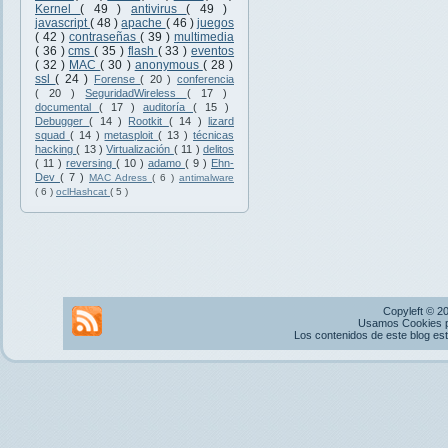
Kernel
( 49 )
antivirus
( 49 )
javascript
( 48 )
apache
( 46 )
juegos
( 42 )
contraseñas
( 39 )
multimedia
( 36 )
cms
( 35 )
flash
( 33 )
eventos
( 32 )
MAC
( 30 )
anonymous
( 28 )
ssl
( 24 )
Forense
( 20 )
conferencia
( 20 )
SeguridadWireless
( 17 )
documental
( 17 )
auditoría
( 15 )
Debugger
( 14 )
Rootkit
( 14 )
lizard
squad
( 14 )
metasploit
( 13 )
técnicas
hacking
( 13 )
Virtualización
( 11 )
delitos
( 11 )
reversing
( 10 )
adamo
( 9 )
Ehn-
Dev
( 7 )
MAC Adress
( 6 )
antimalware
( 6 )
oclHashcat
( 5 )
Copyleft © 2
Usamos Cookies pr
Los contenidos de este blog es