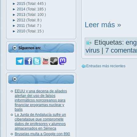
►
2015
(Total: 445 )
►
2014
(Total: 185 )
►
2013
(Total: 100 )
►
2012
(Total: 8 )
Leer más »
►
2011
(Total: 7 )
►
2010
(Total: 15 )
Etiquetas:
en
Síguenos en:
virus
|
7 comenta
Entradas más recientes
EEUU y una decena de aliados
alertan del uso de falsos
informáticos norcoreanos para
financiar programas nuclear y
balís
La Junta de Andalucía sufre un
ciberataque que compromete
datos de profesores y alumnos
almacenados en Séneca
Bruselas multa a Google con 890