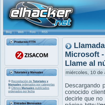
Blog
Web
Foro
RSS
Productos FTTH
Llamadas
Microsoft 
Llame al n
miércoles, 10 de 
Tutoriales y Manuales
Recopilación de
Tutoriales y
Descargando po
Manuales
ordenados por categorías
Últimos
Manuales
publicados
conocido clien
ordenados por fecha
decirle que no
Entradas Mensuales