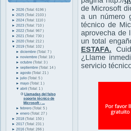
página http://
q
de Microsoft d
►
2026
(Total: 6196 )
a un número g
►
2025
(Total: 2103 )
►
2024
(Total: 1110 )
técnico de Mi
►
2023
(Total: 710 )
►
2022
(Total: 967 )
aprovecha de l
►
2021
(Total: 730 )
un total enga
►
2020
(Total: 212 )
▼
2019
(Total: 102 )
ESTAFA.
Cuid
►
diciembre
(Total: 7 )
¿Llame inmedi
►
noviembre
(Total: 18 )
►
octubre
(Total: 3 )
servicio técni
►
septiembre
(Total: 14 )
►
agosto
(Total: 21 )
►
julio
(Total: 5 )
►
mayo
(Total: 1 )
▼
abril
(Total: 1 )
Llamadas del falso
soporte técnico de
Microsoft - ...
►
febrero
(Total: 5 )
►
enero
(Total: 27 )
►
2018
(Total: 150 )
►
2017
(Total: 231 )
►
2016
(Total: 266 )