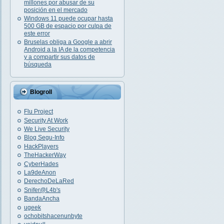
millones por abusar de su
posición en el mercado
Windows 11 puede ocupar hasta
500 GB de espacio por culpa de
este error
Bruselas obliga a Google a abrir
Android a la IA de la competencia
y a compartir sus datos de
búsqueda
Blogroll
Flu Project
Security At Work
We Live Security
Blog Segu-Info
HackPlayers
TheHackerWay
CyberHades
La9deAnon
DerechoDeLaRed
Snifer@L4b's
BandaAncha
ugeek
ochobitshacenunbyte