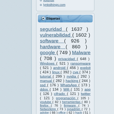
voidnull
lynksthings.com
Etiquetas
seguridad
( 1637 )
vulnerabilidad
( 1602 )
software
( 926 )
hardware
( 860 )
google
( 749 )
Malware
( 708 )
privacidad
( 648 )
Windows
( 521 )
ransomware
( 521 )
android
( 456 )
exploit
( 424 )
linux
( 392 )
cve
( 374 )
tutorial
( 299 )
nvidia
( 292 )
manual
( 282 )
hacking
( 244 )
ssd
( 176 )
WhatsApp
( 173 )
ddos
( 134 )
Wifi
( 131 )
app
( 126 )
cifrado
( 121 )
twitter
( 121 )
programación
( 105 )
youtube
( 82 )
herramientas
( 80 )
firefox
( 76 )
firmware
( 74 )
Networking
( 73 )
sysadmin
( 72 )
adobe
( 66 )
office
( 62 )
hack
( 51 )