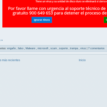
 »
uetas:
engaño
,
falso
,
Malware
,
microsoft
,
scam
,
soporte
,
trampa
,
virus
|
7 comentarios
s más recientes
Inicio