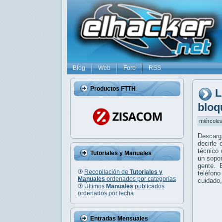
Blog
Web
Foro
RSS
Productos FTTH
L
bloq
miércoles
Descarga
decirle 
técnico 
Tutoriales y Manuales
un sopor
gente.
Recopilación de
Tutoriales y
teléfon
Manuales
ordenados por categorías
cuidado,
Últimos
Manuales
publicados
ordenados por fecha
Entradas Mensuales