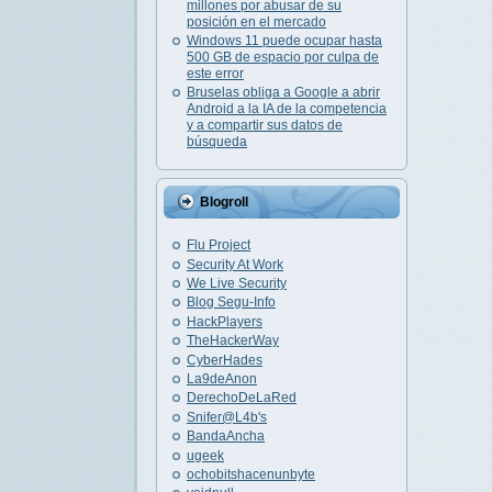
millones por abusar de su
posición en el mercado
Windows 11 puede ocupar hasta
500 GB de espacio por culpa de
este error
Bruselas obliga a Google a abrir
Android a la IA de la competencia
y a compartir sus datos de
búsqueda
Blogroll
Flu Project
Security At Work
We Live Security
Blog Segu-Info
HackPlayers
TheHackerWay
CyberHades
La9deAnon
DerechoDeLaRed
Snifer@L4b's
BandaAncha
ugeek
ochobitshacenunbyte