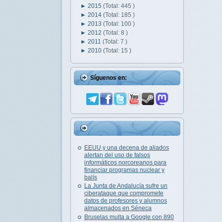
►
2015
(Total: 445 )
►
2014
(Total: 185 )
►
2013
(Total: 100 )
►
2012
(Total: 8 )
►
2011
(Total: 7 )
►
2010
(Total: 15 )
Síguenos en:
EEUU y una decena de aliados
alertan del uso de falsos
informáticos norcoreanos para
financiar programas nuclear y
balís
La Junta de Andalucía sufre un
ciberataque que compromete
datos de profesores y alumnos
almacenados en Séneca
Bruselas multa a Google con 890