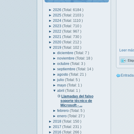
►
2026
(Total: 6184 )
►
2025
(Total: 2103 )
►
2024
(Total: 1110 )
►
2023
(Total: 710 )
►
2022
(Total: 967 )
►
2021
(Total: 730 )
►
2020
(Total: 212 )
▼
2019
(Total: 102 )
Leer más
►
diciembre
(Total: 7 )
►
noviembre
(Total: 18 )
Etiq
►
octubre
(Total: 3 )
►
septiembre
(Total: 14 )
►
agosto
(Total: 21 )
Entrada
►
julio
(Total: 5 )
►
mayo
(Total: 1 )
▼
abril
(Total: 1 )
Llamadas del falso
soporte técnico de
Microsoft - ...
►
febrero
(Total: 5 )
►
enero
(Total: 27 )
►
2018
(Total: 150 )
►
2017
(Total: 231 )
►
2016
(Total: 266 )