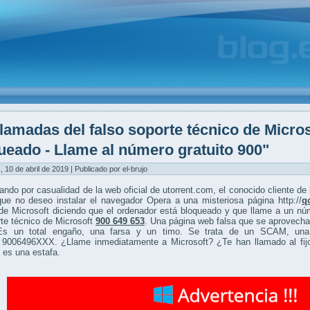
lamadas del falso soporte técnico de Micros
ueado - Llame al número gratuito 900"
, 10 de abril de 2019 | Publicado por el-brujo
ndo por casualidad de la web oficial de utorrent.com, el conocido cliente de 
que no deseo instalar el navegador Opera a una misteriosa página http://
q
de Microsoft diciendo que el ordenador está bloqueado y que llame a un nú
te técnico de Microsoft
900 649 653
. Una página web falsa que se aprovecha
 Es un total engaño, una farsa y un timo. Se trata de un SCAM, 
o 9006496XXX. ¿Llame inmediatamente a Microsoft? ¿Te han llamado al fijo
 es una estafa.