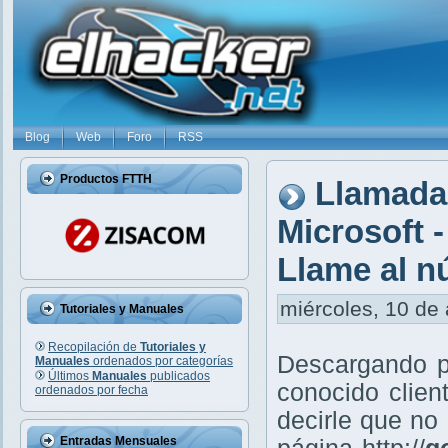
Blog
Web
Foro
RSS
Productos FTTH
Llamadas
Microsoft 
Llame al n
miércoles, 10 de 
Tutoriales y Manuales
Recopilación de
Tutoriales y
Descargando po
Manuales
ordenados por categorías
Últimos
Manuales
publicados
conocido clien
ordenados por fecha
decirle que no
Entradas Mensuales