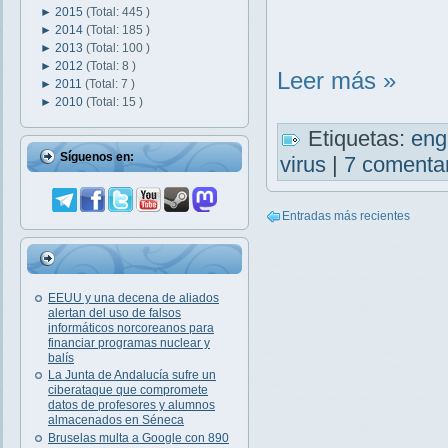
►
2015
(Total: 445 )
►
2014
(Total: 185 )
►
2013
(Total: 100 )
►
2012
(Total: 8 )
Leer más »
►
2011
(Total: 7 )
►
2010
(Total: 15 )
Etiquetas:
en
Síguenos en:
virus
|
7 comenta
Entradas más recientes
EEUU y una decena de aliados
alertan del uso de falsos
informáticos norcoreanos para
financiar programas nuclear y
balís
La Junta de Andalucía sufre un
ciberataque que compromete
datos de profesores y alumnos
almacenados en Séneca
Bruselas multa a Google con 890