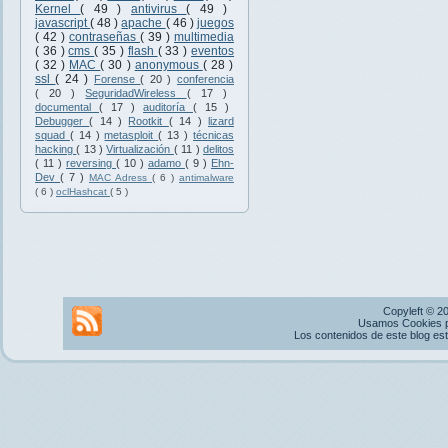
Kernel
( 49 )
antivirus
( 49 )
javascript
( 48 )
apache
( 46 )
juegos
( 42 )
contraseñas
( 39 )
multimedia
( 36 )
cms
( 35 )
flash
( 33 )
eventos
( 32 )
MAC
( 30 )
anonymous
( 28 )
ssl
( 24 )
Forense
( 20 )
conferencia
( 20 )
SeguridadWireless
( 17 )
documental
( 17 )
auditoría
( 15 )
Debugger
( 14 )
Rootkit
( 14 )
lizard
squad
( 14 )
metasploit
( 13 )
técnicas
hacking
( 13 )
Virtualización
( 11 )
delitos
( 11 )
reversing
( 10 )
adamo
( 9 )
Ehn-
Dev
( 7 )
MAC Adress
( 6 )
antimalware
( 6 )
oclHashcat
( 5 )
Copyleft © 2
Usamos Cookies pr
Los contenidos de este blog es