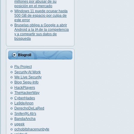
millones por abusar de su
posición en el mercado
Windows 11 puede ocupar hasta
500 GB de espacio por culpa de
este error
Bruselas obliga a Google a abrir
Android a la IA de la competencia
y a compartir sus datos de
búsqueda
Blogroll
Flu Project
Security At Work
We Live Security
Blog Segu-Info
HackPlayers
TheHackerWay
CyberHades
La9deAnon
DerechoDeLaRed
Snifer@L4b's
BandaAncha
ugeek
ochobitshacenunbyte