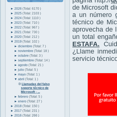
página http://
q
de Microsoft d
►
2026
(Total: 6170 )
a un número g
►
2025
(Total: 2103 )
►
2024
(Total: 1110 )
técnico de Mi
►
2023
(Total: 710 )
►
2022
(Total: 967 )
aprovecha de l
►
2021
(Total: 730 )
un total enga
►
2020
(Total: 212 )
▼
2019
(Total: 102 )
ESTAFA.
Cuid
►
diciembre
(Total: 7 )
¿Llame inmedi
►
noviembre
(Total: 18 )
►
octubre
(Total: 3 )
servicio técni
►
septiembre
(Total: 14 )
►
agosto
(Total: 21 )
►
julio
(Total: 5 )
►
mayo
(Total: 1 )
▼
abril
(Total: 1 )
Llamadas del falso
soporte técnico de
Microsoft - ...
►
febrero
(Total: 5 )
►
enero
(Total: 27 )
►
2018
(Total: 150 )
►
2017
(Total: 231 )
►
2016
(Total: 266 )