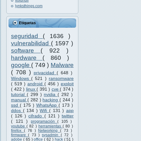
voidnull
lynksthings.com
Etiquetas
seguridad
( 1636 )
vulnerabilidad
( 1597 )
software
( 922 )
hardware
( 860 )
google
( 749 )
Malware
( 708 )
privacidad
( 648 )
Windows
( 521 )
ransomware
( 519 )
android
( 456 )
exploit
( 422 )
linux
( 391 )
cve
( 374 )
tutorial
( 299 )
nvidia
( 292 )
manual
( 282 )
hacking
( 244 )
ssd
( 175 )
WhatsApp
( 173 )
ddos
( 134 )
Wifi
( 131 )
app
( 126 )
cifrado
( 121 )
twitter
( 121 )
programación
( 105 )
youtube
( 82 )
herramientas
( 80 )
firefox
( 76 )
Networking
( 73 )
firmware
( 73 )
sysadmin
( 72 )
adobe
( 65 )
office
( 62 )
hack
( 51 )