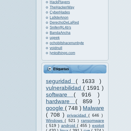
HackPlayers
TheHackerWay
CyberHades
La9deAnon
DerechoDeLaRed
Snifer@L4b's
BandaAncha
ugeek
ochobitshacenunbyte
voidnull
lynksthings.com
Etiquetas
seguridad
( 1633 )
vulnerabilidad
( 1591 )
software
( 916 )
hardware
( 859 )
google
( 748 )
Malware
( 708 )
privacidad
( 646 )
Windows
( 521 )
ransomware
( 519 )
android
( 455 )
exploit
( 420 )
linux
( 391 )
cve
( 374 )