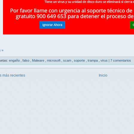
 »
uetas:
engaño
,
falso
,
Malware
,
microsoft
,
scam
,
soporte
,
trampa
,
virus
|
7 comentarios
s más recientes
Inicio