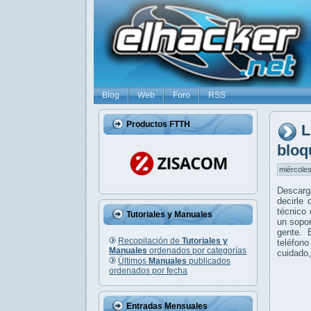
Blog
Web
Foro
RSS
Productos FTTH
L
bloq
miércoles
Descarga
decirle 
técnico 
Tutoriales y Manuales
un sopor
gente.
Recopilación de
Tutoriales y
teléfon
Manuales
ordenados por categorías
cuidado,
Últimos
Manuales
publicados
ordenados por fecha
Entradas Mensuales