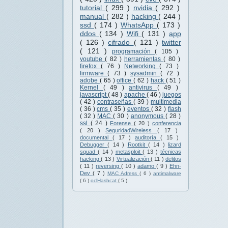
tutorial
( 299 )
nvidia
( 292 )
manual
( 282 )
hacking
( 244 )
ssd
( 174 )
WhatsApp
( 173 )
ddos
( 134 )
Wifi
( 131 )
app
( 126 )
cifrado
( 121 )
twitter
( 121 )
programación
( 105 )
youtube
( 82 )
herramientas
( 80 )
firefox
( 76 )
Networking
( 73 )
firmware
( 73 )
sysadmin
( 72 )
adobe
( 65 )
office
( 62 )
hack
( 51 )
Kernel
( 49 )
antivirus
( 49 )
javascript
( 48 )
apache
( 46 )
juegos
( 42 )
contraseñas
( 39 )
multimedia
( 36 )
cms
( 35 )
eventos
( 32 )
flash
( 32 )
MAC
( 30 )
anonymous
( 28 )
ssl
( 24 )
Forense
( 20 )
conferencia
( 20 )
SeguridadWireless
( 17 )
documental
( 17 )
auditoría
( 15 )
Debugger
( 14 )
Rootkit
( 14 )
lizard
squad
( 14 )
metasploit
( 13 )
técnicas
hacking
( 13 )
Virtualización
( 11 )
delitos
( 11 )
reversing
( 10 )
adamo
( 9 )
Ehn-
Dev
( 7 )
MAC Adress
( 6 )
antimalware
( 6 )
oclHashcat
( 5 )