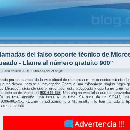
lamadas del falso soporte técnico de Micros
ueado - Llame al número gratuito 900"
, 10 de abril de 2019 | Publicado por el-brujo
ndo por casualidad de la web oficial de utorrent.com, el conocido cliente de 
que no deseo instalar el navegador Opera a una misteriosa página http://
q
de Microsoft diciendo que el ordenador está bloqueado y que llame a un nú
te técnico de Microsoft
900 649 653
. Una página web falsa que se aprovecha
 Es un total engaño, una farsa y un timo. Se trata de un SCAM, 
o 9006496XXX. ¿Llame inmediatamente a Microsoft? ¿Te han llamado al fijo
 es una estafa.