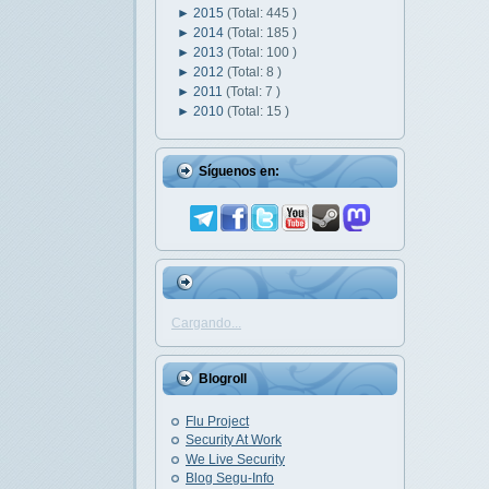
►
2015
(Total: 445 )
►
2014
(Total: 185 )
►
2013
(Total: 100 )
►
2012
(Total: 8 )
►
2011
(Total: 7 )
►
2010
(Total: 15 )
Síguenos en:
Cargando...
Blogroll
Flu Project
Security At Work
We Live Security
Blog Segu-Info