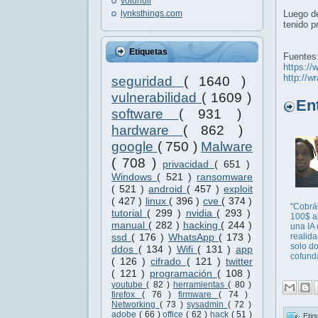
voidnull
lynksthings.com
Luego de
tenido p
Etiquetas
Fuentes
https://
http://
seguridad
( 1640 )
vulnerabilidad
( 1609 )
Entr
software
( 931 )
hardware
( 862 )
google
( 750 )
Malware
( 708 )
privacidad
( 651 )
Windows
( 521 )
ransomware
( 521 )
android
( 457 )
exploit
( 427 )
linux
( 396 )
cve
( 374 )
"Cobr
tutorial
( 299 )
nvidia
( 293 )
100$ a
manual
( 282 )
hacking
( 244 )
una IA
realid
ssd
( 176 )
WhatsApp
( 173 )
solo do
ddos
( 134 )
Wifi
( 131 )
app
cofunda
( 126 )
cifrado
( 121 )
twitter
( 121 )
programación
( 108 )
youtube
( 82 )
herramientas
( 80 )
firefox
( 76 )
firmware
( 74 )
Networking
( 73 )
sysadmin
( 72 )
adobe
( 66 )
office
( 62 )
hack
( 51 )
Etiq