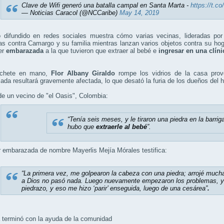
Clave de Wifi generó una batalla campal en Santa Marta -
https://t.
— Noticias Caracol (@NCCaribe)
May 14, 2019
o difundido en redes sociales muestra cómo varias vecinas, lideradas por 
s contra Camargo y su familia mientras lanzan varios objetos contra su ho
er
embarazada
a la que tuvieron que extraer al bebé e
ingresar en una clíni
chete en mano,
Flor Albany Giraldo
rompe los vidrios de la casa pro
da resultará gravemente afectada, lo que desató la furia de los dueños del 
e un vecino de "el Oasis", Colombia:
“Tenía seis meses, y le tiraron una piedra en la barriga
hubo que
extraerle al bebé
”.
 embarazada de nombre Mayerlis Mejía Mórales testifica:
“La primera vez, me golpearon la cabeza con una piedra; arrojé mucha 
a Dios no pasó nada. Luego nuevamente empezaron los problemas, yo
piedrazo, y eso me hizo ‘parir’ enseguida, luego de una cesárea”
.
 terminó con la ayuda de la comunidad