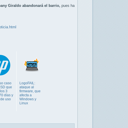
bany Giraldo
abandonará el barrio,
pues ha
ticia.html
oso caso
LogoFAIL:
SSD que
ataque al
 los 3
firmware, que
70 días y
afecta a
 de uso
Windows y
Linux