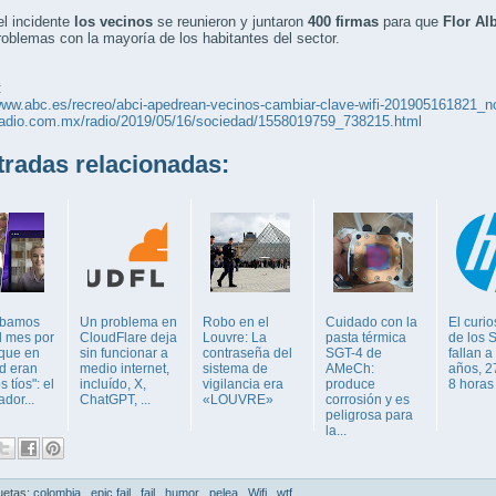
l incidente
los vecinos
se reunieron y juntaron
400 firmas
para que
Flor Al
roblemas con la mayoría de los habitantes del sector.
:
www.abc.es/recreo/abci-apedrean-vecinos-cambiar-clave-wifi-201905161821_no
wradio.com.mx/radio/2019/05/16/sociedad/1558019759_738215.html
adas relacionadas:
ábamos
Un problema en
Robo en el
Cuidado con la
El curi
l mes por
CloudFlare deja
Louvre: La
pasta térmica
de los 
 que en
sin funcionar a
contraseña del
SGT-4 de
fallan a
ad eran
medio internet,
sistema de
AMeCh:
años, 2
s tíos": el
incluído, X,
vigilancia era
produce
8 horas
dor...
ChatGPT, ...
«LOUVRE»
corrosión y es
peligrosa para
la...
uetas:
colombia
,
epic fail
,
fail
,
humor
,
pelea
,
Wifi
,
wtf