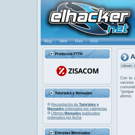
Blog
Web
Foro
RSS
Productos FTTH
A
sábado, 1
Con la 
vecinos
comunid
"porque 
Tutoriales y Manuales
afirmó.
Recopilación de
Tutoriales y
Manuales
ordenados por categorías
Últimos
Manuales
publicados
ordenados por fecha
Entradas Mensuales