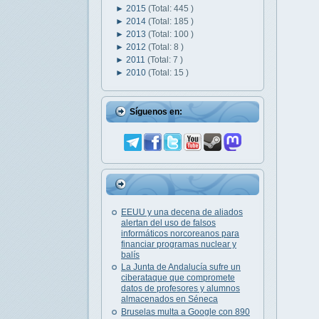
►
2015
(Total: 445 )
►
2014
(Total: 185 )
►
2013
(Total: 100 )
►
2012
(Total: 8 )
►
2011
(Total: 7 )
►
2010
(Total: 15 )
Síguenos en:
EEUU y una decena de aliados
alertan del uso de falsos
informáticos norcoreanos para
financiar programas nuclear y
balís
La Junta de Andalucía sufre un
ciberataque que compromete
datos de profesores y alumnos
almacenados en Séneca
Bruselas multa a Google con 890