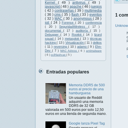
Kernel
( 49 )
antivirus
( 49 )
javascript
( 48 )
apache
( 46 )
juegos
( 42 )
contraseñas
( 39 )
multimedia
1 com
( 36 )
cms
( 35 )
flash
( 33 )
eventos
( 32 )
MAC
( 30 )
anonymous
( 28 )
ssl
( 24 )
Forense
( 20 )
conferencia
Unkno
( 20 )
SeguridadWireless
( 17 )
documental
( 17 )
auditoría
( 15 )
Debugger
( 14 )
Rootkit
( 14 )
lizard
squad
( 14 )
metasploit
( 13 )
técnicas
hacking
( 13 )
Virtualización
( 11 )
delitos
( 11 )
reversing
( 10 )
adamo
( 9 )
Ehn-
Dev
( 7 )
MAC Adress
( 6 )
antimalware
( 6 )
oclHashcat
( 5 )
Entradas populares
Memoria DDR5 de 500
euros al precio de una
hamburguesa
Un usuario de Reddit
adquirió una memoria
DDR5 de 32 GB
valorada en 500 euros por solo 12,50
euros en una tienda de segunda mano.
Google lanza Pixel Tag
Google prepara el