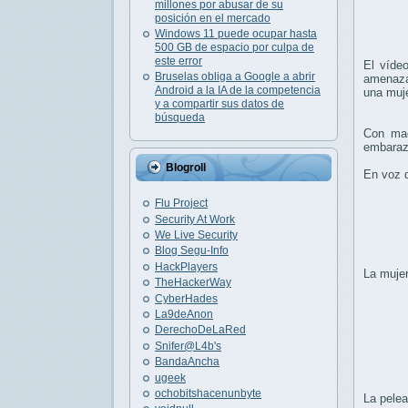
millones por abusar de su
posición en el mercado
Windows 11 puede ocupar hasta
500 GB de espacio por culpa de
este error
El víde
Bruselas obliga a Google a abrir
amenaza
Android a la IA de la competencia
una muj
y a compartir sus datos de
búsqueda
Con ma
embaraza
Blogroll
En voz d
Flu Project
Security At Work
We Live Security
Blog Segu-Info
HackPlayers
La mujer
TheHackerWay
CyberHades
La9deAnon
DerechoDeLaRed
Snifer@L4b's
BandaAncha
ugeek
ochobitshacenunbyte
La pelea