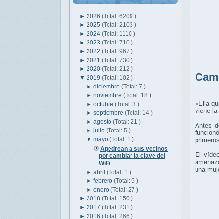
►
2026
(Total: 6209 )
►
2025
(Total: 2103 )
►
2024
(Total: 1110 )
►
2023
(Total: 710 )
►
2022
(Total: 967 )
►
2021
(Total: 730 )
►
2020
(Total: 212 )
Camb
▼
2019
(Total: 102 )
►
diciembre
(Total: 7 )
►
noviembre
(Total: 18 )
«Ella qu
►
octubre
(Total: 3 )
viene la
►
septiembre
(Total: 14 )
►
agosto
(Total: 21 )
Antes d
►
julio
(Total: 5 )
funcionó
▼
mayo
(Total: 1 )
primeros
Apedrean a sus vecinos
El víde
por cambiar la clave del
amenaza
WiFi
una muj
►
abril
(Total: 1 )
►
febrero
(Total: 5 )
►
enero
(Total: 27 )
►
2018
(Total: 150 )
►
2017
(Total: 231 )
►
2016
(Total: 266 )