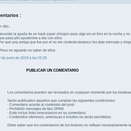
entarios :
wn
dijo...
Necesito la ayuda de un hack super chingon paso algo en un foro en la noche y no
que paso plis ayudenme a dar con ellos
Por que una amiga que fue por el no me contesta tampoco les deje mensaje y ning
Plisss no aguanto no saber de ellos
9 de junio de 2019 a las 20:29
PUBLICAR UN COMENTARIO
Los comentarios pueden ser revisados en cualquier momento por los modera
Serán publicados aquellos que cumplan las siguientes condiciones:
- Comentario acorde al contenido del post.
- Prohibido mensajes de tipo SPAM.
- Evite incluir links innecesarios en su comentario.
- Contenidos ofensivos, amenazas e insultos no serán permitidos.
Debe saber que los comentarios de los lectores no reflejan necesariamente la