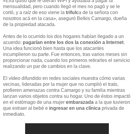
«Ella quiso que le dieran WiFi y ayudaba a pagar la
mensualidad, pero cuando llegó el mes no pagó y se le
cortó, y a raíz de eso viene la
trifulc
a de la señora con
nosotros acá en la casa», aseguró Belkis Camargo, dueña
de la propiedad atacada.
Antes de lo ocurrido los dos hogares habían llegado a un
acuerdo:
pagarían entre los dos la conexión a Internet
.
Una idea funcionó bien hasta que los atacantes
incumplieron su parte. Fue entonces, tras varios meses sin
proporcionar nada, cuando los primeros retirarles el servicio
realizando un par de cambios en la clave.
El vídeo difundido en redes sociales muestra cómo varias
vecinas, lideradas por la mujer que no cumplió el trato,
profieren amenazas contra Camargo y su familia mientras
lanzan varios objetos contra su hogar. Uno de éstos impactó
en el estómago de una mujer
embarazada
a la que tuvieron
que extraer al bebé e
ingresar en una clínica
privada de
inmediato.