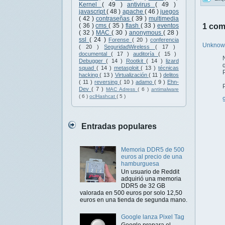
Kernel
( 49 )
antivirus
( 49 )
javascript
( 48 )
apache
( 46 )
juegos
( 42 )
contraseñas
( 39 )
multimedia
1 com
( 36 )
cms
( 35 )
flash
( 33 )
eventos
( 32 )
MAC
( 30 )
anonymous
( 28 )
ssl
( 24 )
Forense
( 20 )
conferencia
Unkno
( 20 )
SeguridadWireless
( 17 )
documental
( 17 )
auditoría
( 15 )
Debugger
( 14 )
Rootkit
( 14 )
lizard
squad
( 14 )
metasploit
( 13 )
técnicas
hacking
( 13 )
Virtualización
( 11 )
delitos
( 11 )
reversing
( 10 )
adamo
( 9 )
Ehn-
Dev
( 7 )
MAC Adress
( 6 )
antimalware
( 6 )
oclHashcat
( 5 )
Entradas populares
Memoria DDR5 de 500
euros al precio de una
hamburguesa
Un usuario de Reddit
adquirió una memoria
DDR5 de 32 GB
valorada en 500 euros por solo 12,50
euros en una tienda de segunda mano.
Google lanza Pixel Tag
Google prepara el