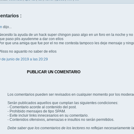
entarios :
wn
dijo...
Necesito la ayuda de un hack super chingon paso algo en un foro en la noche y no
que paso plis ayudenme a dar con ellos
Por que una amiga que fue por el no me contesta tampoco les deje mensaje y ning
Plisss no aguanto no saber de ellos
9 de junio de 2019 a las 20:29
PUBLICAR UN COMENTARIO
Los comentarios pueden ser revisados en cualquier momento por los modera
Serán publicados aquellos que cumplan las siguientes condiciones:
- Comentario acorde al contenido del post.
- Prohibido mensajes de tipo SPAM.
- Evite incluir links innecesarios en su comentario.
- Contenidos ofensivos, amenazas e insultos no serán permitidos.
Debe saber que los comentarios de los lectores no reflejan necesariamente la