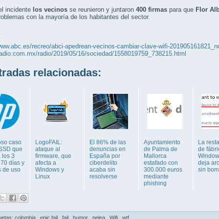
l incidente
los vecinos
se reunieron y juntaron
400 firmas
para que
Flor Al
roblemas con la mayoría de los habitantes del sector.
:
www.abc.es/recreo/abci-apedrean-vecinos-cambiar-clave-wifi-201905161821_no
wradio.com.mx/radio/2019/05/16/sociedad/1558019759_738215.html
adas relacionadas:
oso caso
LogoFAIL:
El 86% de las
Ayuntamiento
La rest
 SSD que
ataque al
denuncias en
de Palma de
de fábr
a los 3
firmware, que
España por
Mallorca
Window
70 días y
afecta a
ciberdelito
estafado con
deja ar
s de uso
Windows y
acaba sin
300.000 euros
sin borr
Linux
resolverse
mediante
phishing
uetas:
colombia
,
epic fail
,
fail
,
humor
,
pelea
,
Wifi
,
wtf