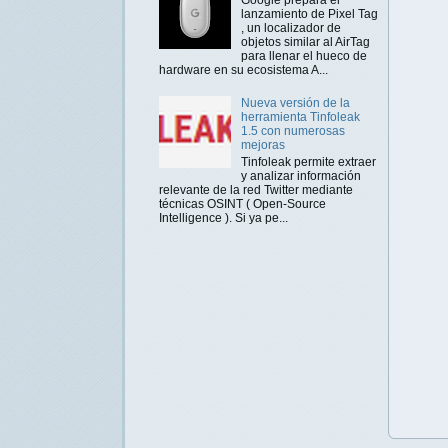
lanzamiento de Pixel Tag
, un localizador de
objetos similar al AirTag
para llenar el hueco de
hardware en su ecosistema A...
Nueva versión de la
herramienta Tinfoleak
1.5 con numerosas
mejoras
Tinfoleak permite extraer
y analizar información
relevante de la red Twitter mediante
técnicas OSINT ( Open-Source
Intelligence ). Si ya pe...