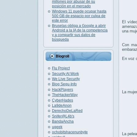
millones por abusar de su
posición en el mercado
Windows 11 puede ocupar hasta
500 GB de espacio por culpa de
este error
El víde
Bruselas obliga a Google a abrir
amenaza
Android a la IA de la competencia
una muj
y a compartir sus datos de
búsqueda
Con ma
embaraza
Blogroll
En voz d
Flu Project
Security At Work
We Live Security
Blog Segu-Info
HackPlayers
La mujer
TheHackerWay
CyberHades
La9deAnon
DerechoDeLaRed
Snifer@L4b's
BandaAncha
ugeek
ochobitshacenunbyte
La pelea