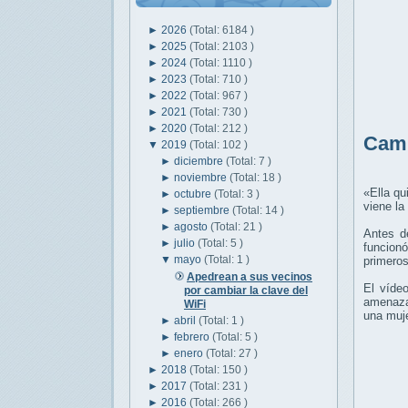
►
2026
(Total: 6184 )
►
2025
(Total: 2103 )
►
2024
(Total: 1110 )
►
2023
(Total: 710 )
►
2022
(Total: 967 )
►
2021
(Total: 730 )
►
2020
(Total: 212 )
Camb
▼
2019
(Total: 102 )
►
diciembre
(Total: 7 )
►
noviembre
(Total: 18 )
«Ella qu
►
octubre
(Total: 3 )
viene la
►
septiembre
(Total: 14 )
►
agosto
(Total: 21 )
Antes d
►
julio
(Total: 5 )
funcionó
▼
mayo
(Total: 1 )
primeros
Apedrean a sus vecinos
El víde
por cambiar la clave del
amenaza
WiFi
una muj
►
abril
(Total: 1 )
►
febrero
(Total: 5 )
►
enero
(Total: 27 )
►
2018
(Total: 150 )
►
2017
(Total: 231 )
►
2016
(Total: 266 )