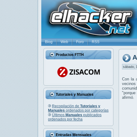
Blog
Web
Foro
RSS
Productos FTTH
A
sábado, 1
Con la 
vecinos
comunid
"porque 
Tutoriales y Manuales
afirmó.
Recopilación de
Tutoriales y
Manuales
ordenados por categorías
Últimos
Manuales
publicados
ordenados por fecha
Entradas Mensuales