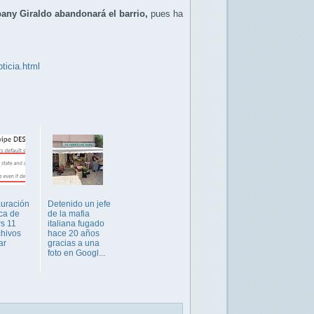
bany Giraldo
abandonará el barrio,
pues ha
ticia.html
auración
Detenido un jefe
ica de
de la mafia
s 11
italiana fugado
chivos
hace 20 años
ar
gracias a una
foto en Googl...