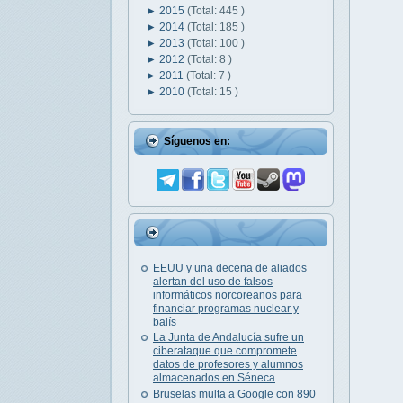
►
2015
(Total: 445 )
►
2014
(Total: 185 )
►
2013
(Total: 100 )
►
2012
(Total: 8 )
►
2011
(Total: 7 )
►
2010
(Total: 15 )
Síguenos en:
EEUU y una decena de aliados
alertan del uso de falsos
informáticos norcoreanos para
financiar programas nuclear y
balís
La Junta de Andalucía sufre un
ciberataque que compromete
datos de profesores y alumnos
almacenados en Séneca
Bruselas multa a Google con 890