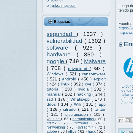
voidnull
lynksthings.com
Luego de
tenido p
Etiquetas
Fuentes
https://
http://
seguridad
( 1637 )
vulnerabilidad
( 1602 )
Entr
software
( 926 )
hardware
( 860 )
google
( 749 )
Malware
( 708 )
privacidad
( 648 )
Windows
( 521 )
ransomware
( 521 )
android
( 456 )
exploit
( 424 )
linux
( 392 )
cve
( 374 )
El curi
tutorial
( 299 )
nvidia
( 292 )
de los
manual
( 282 )
hacking
( 244 )
fallan 
años, 2
ssd
( 176 )
WhatsApp
( 173 )
8 hora
ddos
( 134 )
Wifi
( 131 )
app
( 126 )
cifrado
( 121 )
twitter
( 121 )
programación
( 105 )
youtube
( 82 )
herramientas
( 80 )
firefox
( 76 )
firmware
( 74 )
Networking
( 73 )
sysadmin
( 72 )
adobe
( 66 )
office
( 62 )
hack
( 51 )
Etiq