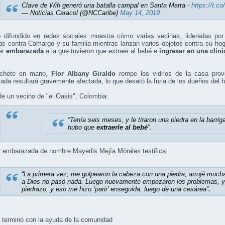
Clave de Wifi generó una batalla campal en Santa Marta -
https://t.
— Noticias Caracol (@NCCaribe)
May 14, 2019
o difundido en redes sociales muestra cómo varias vecinas, lideradas por 
s contra Camargo y su familia mientras lanzan varios objetos contra su ho
er
embarazada
a la que tuvieron que extraer al bebé e
ingresar en una clíni
chete en mano,
Flor Albany Giraldo
rompe los vidrios de la casa pro
da resultará gravemente afectada, lo que desató la furia de los dueños del 
e un vecino de "el Oasis", Colombia:
“Tenía seis meses, y le tiraron una piedra en la barriga
hubo que
extraerle al bebé
”.
 embarazada de nombre Mayerlis Mejía Mórales testifica:
“La primera vez, me golpearon la cabeza con una piedra; arrojé mucha 
a Dios no pasó nada. Luego nuevamente empezaron los problemas, yo
piedrazo, y eso me hizo ‘parir’ enseguida, luego de una cesárea”
.
 terminó con la ayuda de la comunidad