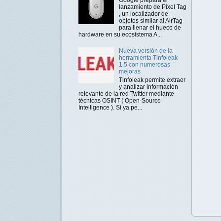
lanzamiento de Pixel Tag
, un localizador de
objetos similar al AirTag
para llenar el hueco de
hardware en su ecosistema A...
Nueva versión de la
herramienta Tinfoleak
1.5 con numerosas
mejoras
Tinfoleak permite extraer
y analizar información
relevante de la red Twitter mediante
técnicas OSINT ( Open-Source
Intelligence ). Si ya pe...