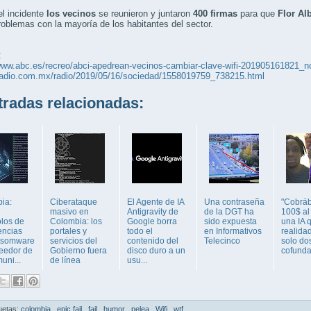
l incidente
los vecinos
se reunieron y juntaron
400 firmas
para que
Flor Al
roblemas con la mayoría de los habitantes del sector.
:
www.abc.es/recreo/abci-apedrean-vecinos-cambiar-clave-wifi-201905161821_no
wradio.com.mx/radio/2019/05/16/sociedad/1558019759_738215.html
adas relacionadas:
ia:
Ciberataque
El Agente de IA
Una contraseña
"Cobrá
masivo en
Antigravity de
de la DGT ha
100$ al
olos de
Colombia: los
Google borra
sido expuesta
una IA 
ncias
portales y
todo el
en Informativos
realida
nsomware
servicios del
contenido del
Telecinco
solo dos
veedor de
Gobierno fuera
disco duro a un
cofunda
uni...
de línea
usu...
uetas:
colombia
,
epic fail
,
fail
,
humor
,
pelea
,
Wifi
,
wtf