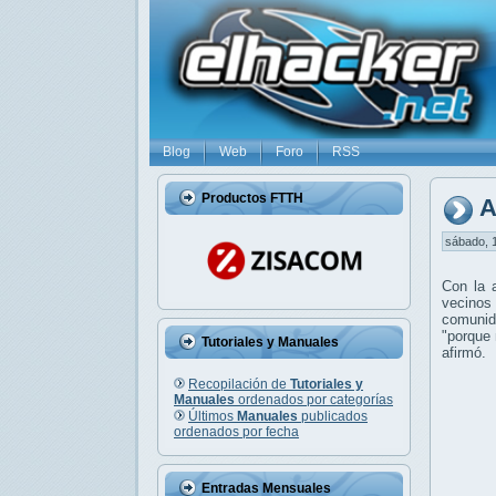
Blog
Web
Foro
RSS
Productos FTTH
A
sábado, 1
Con la 
vecinos
comunid
"porque 
Tutoriales y Manuales
afirmó.
Recopilación de
Tutoriales y
Manuales
ordenados por categorías
Últimos
Manuales
publicados
ordenados por fecha
Entradas Mensuales