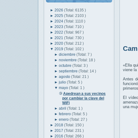
►
2026
(Total: 6135 )
►
2025
(Total: 2103 )
►
2024
(Total: 1110 )
►
2023
(Total: 710 )
►
2022
(Total: 967 )
►
2021
(Total: 730 )
►
2020
(Total: 212 )
Camb
▼
2019
(Total: 102 )
►
diciembre
(Total: 7 )
►
noviembre
(Total: 18 )
«Ella qu
►
octubre
(Total: 3 )
viene la
►
septiembre
(Total: 14 )
►
agosto
(Total: 21 )
Antes d
►
julio
(Total: 5 )
funcionó
▼
mayo
(Total: 1 )
primeros
Apedrean a sus vecinos
El víde
por cambiar la clave del
amenaza
WiFi
una muj
►
abril
(Total: 1 )
►
febrero
(Total: 5 )
►
enero
(Total: 27 )
►
2018
(Total: 150 )
►
2017
(Total: 231 )
►
2016
(Total: 266 )