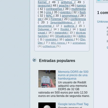
Kernel
( 49 )
antivirus
( 49 )
javascript
( 48 )
apache
( 46 )
juegos
( 42 )
contraseñas
( 39 )
multimedia
1 com
( 36 )
cms
( 35 )
eventos
( 32 )
flash
( 32 )
MAC
( 30 )
anonymous
( 28 )
ssl
( 24 )
Forense
( 20 )
conferencia
Unkno
( 20 )
SeguridadWireless
( 17 )
documental
( 17 )
auditoría
( 15 )
Debugger
( 14 )
Rootkit
( 14 )
lizard
squad
( 14 )
metasploit
( 13 )
técnicas
hacking
( 13 )
Virtualización
( 11 )
delitos
( 11 )
reversing
( 10 )
adamo
( 9 )
Ehn-
Dev
( 7 )
MAC Adress
( 6 )
antimalware
( 6 )
oclHashcat
( 5 )
Entradas populares
Memoria DDR5 de 500
euros al precio de una
hamburguesa
Un usuario de Reddit
adquirió una memoria
DDR5 de 32 GB
valorada en 500 euros por solo 12,50
euros en una tienda de segunda mano.
Google lanza Pixel Tag
Google prepara el