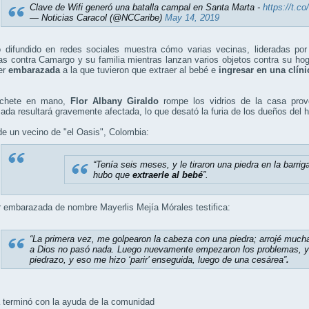
Clave de Wifi generó una batalla campal en Santa Marta -
https://t.
— Noticias Caracol (@NCCaribe)
May 14, 2019
o difundido en redes sociales muestra cómo varias vecinas, lideradas por 
s contra Camargo y su familia mientras lanzan varios objetos contra su ho
er
embarazada
a la que tuvieron que extraer al bebé e
ingresar en una clíni
chete en mano,
Flor Albany Giraldo
rompe los vidrios de la casa pro
da resultará gravemente afectada, lo que desató la furia de los dueños del 
e un vecino de "el Oasis", Colombia:
“Tenía seis meses, y le tiraron una piedra en la barriga
hubo que
extraerle al bebé
”.
 embarazada de nombre Mayerlis Mejía Mórales testifica:
“La primera vez, me golpearon la cabeza con una piedra; arrojé mucha 
a Dios no pasó nada. Luego nuevamente empezaron los problemas, yo
piedrazo, y eso me hizo ‘parir’ enseguida, luego de una cesárea”
.
 terminó con la ayuda de la comunidad