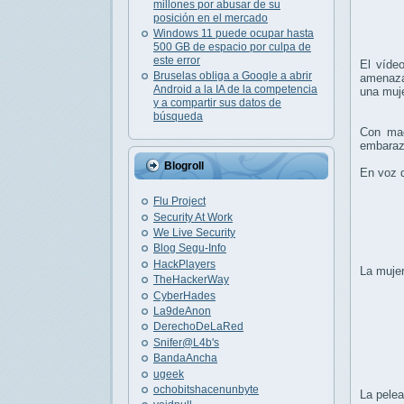
millones por abusar de su
posición en el mercado
Windows 11 puede ocupar hasta
500 GB de espacio por culpa de
este error
El víde
Bruselas obliga a Google a abrir
amenaza
Android a la IA de la competencia
una muj
y a compartir sus datos de
búsqueda
Con ma
embaraza
Blogroll
En voz d
Flu Project
Security At Work
We Live Security
Blog Segu-Info
HackPlayers
La mujer
TheHackerWay
CyberHades
La9deAnon
DerechoDeLaRed
Snifer@L4b's
BandaAncha
ugeek
ochobitshacenunbyte
La pelea