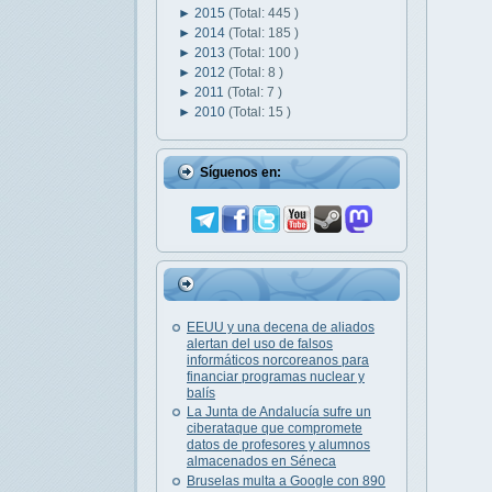
►
2015
(Total: 445 )
►
2014
(Total: 185 )
►
2013
(Total: 100 )
►
2012
(Total: 8 )
►
2011
(Total: 7 )
►
2010
(Total: 15 )
Síguenos en:
EEUU y una decena de aliados
alertan del uso de falsos
informáticos norcoreanos para
financiar programas nuclear y
balís
La Junta de Andalucía sufre un
ciberataque que compromete
datos de profesores y alumnos
almacenados en Séneca
Bruselas multa a Google con 890