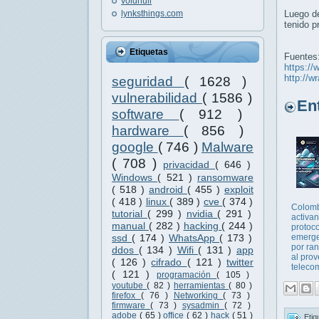
voidnull
lynksthings.com
Luego de
tenido p
Etiquetas
Fuentes
https://
http://
seguridad
( 1628 )
vulnerabilidad
( 1586 )
Entr
software
( 912 )
hardware
( 856 )
google
( 746 )
Malware
( 708 )
privacidad
( 646 )
Windows
( 521 )
ransomware
( 518 )
android
( 455 )
exploit
( 418 )
linux
( 389 )
cve
( 374 )
Colomb
tutorial
( 299 )
nvidia
( 291 )
activan
manual
( 282 )
hacking
( 244 )
protoc
emerge
ssd
( 174 )
WhatsApp
( 173 )
por ra
ddos
( 134 )
Wifi
( 131 )
app
al pro
( 126 )
cifrado
( 121 )
twitter
telecom
( 121 )
programación
( 105 )
youtube
( 82 )
herramientas
( 80 )
firefox
( 76 )
Networking
( 73 )
firmware
( 73 )
sysadmin
( 72 )
adobe
( 65 )
office
( 62 )
hack
( 51 )
Etiq