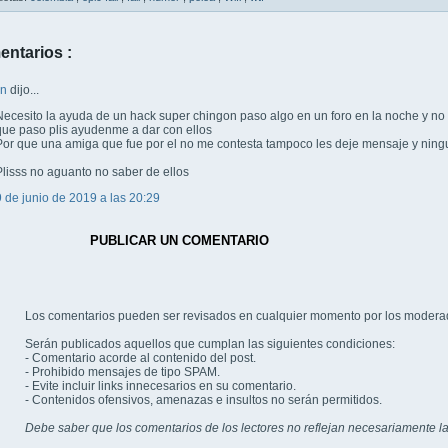
entarios :
wn
dijo...
Necesito la ayuda de un hack super chingon paso algo en un foro en la noche y no
que paso plis ayudenme a dar con ellos
Por que una amiga que fue por el no me contesta tampoco les deje mensaje y ning
Plisss no aguanto no saber de ellos
9 de junio de 2019 a las 20:29
PUBLICAR UN COMENTARIO
Los comentarios pueden ser revisados en cualquier momento por los modera
Serán publicados aquellos que cumplan las siguientes condiciones:
- Comentario acorde al contenido del post.
- Prohibido mensajes de tipo SPAM.
- Evite incluir links innecesarios en su comentario.
- Contenidos ofensivos, amenazas e insultos no serán permitidos.
Debe saber que los comentarios de los lectores no reflejan necesariamente la