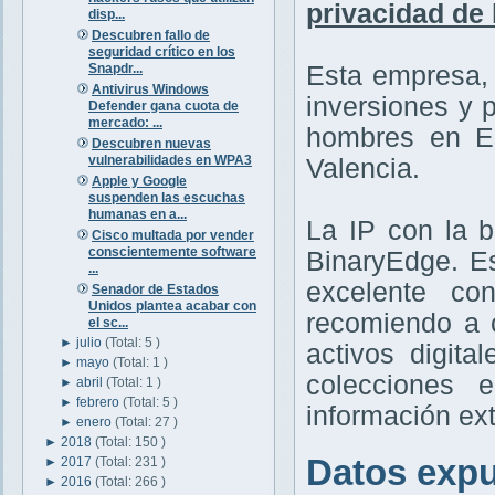
privacidad de 
disp...
Descubren fallo de
seguridad crítico en los
Snapdr...
Esta empresa,
Antivirus Windows
inversiones y p
Defender gana cuota de
mercado: ...
hombres en E
Descubren nuevas
vulnerabilidades en WPA3
Valencia.
Apple y Google
suspenden las escuchas
humanas en a...
La IP con la 
Cisco multada por vender
conscientemente software
BinaryEdge. E
...
excelente co
Senador de Estados
Unidos plantea acabar con
recomiendo a 
el sc...
►
julio
(Total: 5 )
activos digita
►
mayo
(Total: 1 )
colecciones 
►
abril
(Total: 1 )
►
febrero
(Total: 5 )
información ex
►
enero
(Total: 27 )
►
2018
(Total: 150 )
Datos expu
►
2017
(Total: 231 )
►
2016
(Total: 266 )