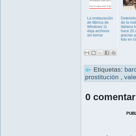
La restauración
Detenido
de fábrica de
de la maf
Windows 11
italiana 
deja archivos
hace 20 
sin borrar
gracias 
foto en G
Etiquetas:
bar
prostitución
,
val
0 comentar
PUB