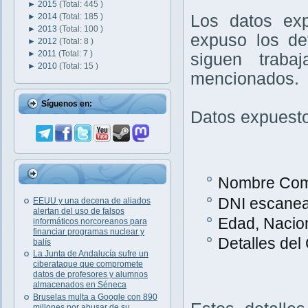
►
2015
(Total: 445 )
►
2014
(Total: 185 )
Los datos exp
►
2013
(Total: 100 )
expuso los de
►
2012
(Total: 8 )
►
2011
(Total: 7 )
siguen trab
►
2010
(Total: 15 )
mencionados.
Síguenos en:
Datos expuest
Nombre Com
DNI escane
EEUU y una decena de aliados
alertan del uso de falsos
Edad, Nacio
informáticos norcoreanos para
financiar programas nuclear y
Detalles del
balís
La Junta de Andalucía sufre un
ciberataque que compromete
datos de profesores y alumnos
almacenados en Séneca
Bruselas multa a Google con 890
millones por abusar de su