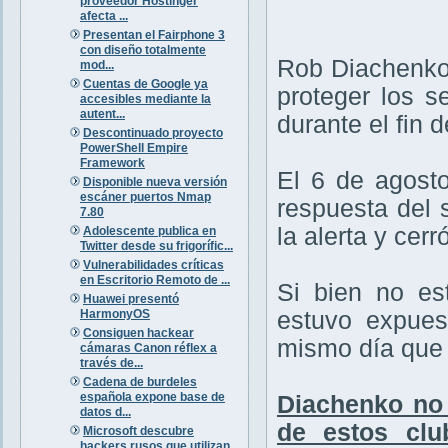
proveedor Hostinger
afecta ...
Presentan el Fairphone 3
con diseño totalmente
Rob Diachenko
mod...
Cuentas de Google ya
proteger los s
accesibles mediante la
autent...
durante el fin 
Descontinuado proyecto
PowerShell Empire
Framework
El 6 de agosto
Disponible nueva versión
escáner puertos Nmap
respuesta del 
7.80
la alerta y cer
Adolescente publica en
Twitter desde su frigorífic...
Vulnerabilidades críticas
en Escritorio Remoto de ...
Si bien no es
Huawei presentó
HarmonyOS
estuvo expues
Consiguen hackear
mismo día que 
cámaras Canon réflex a
través de...
Cadena de burdeles
española expone base de
Diachenko no 
datos d...
de estos clu
Microsoft descubre
hackers rusos que utilizan