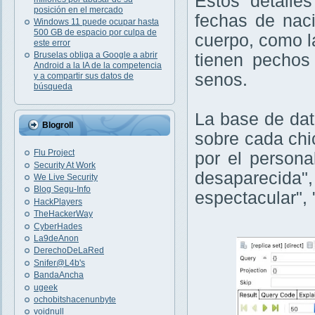
Estos detalle
posición en el mercado
fechas de naci
Windows 11 puede ocupar hasta
500 GB de espacio por culpa de
cuerpo, como la
este error
Bruselas obliga a Google a abrir
tienen pechos
Android a la IA de la competencia
senos.
y a compartir sus datos de
búsqueda
La base de dat
Blogroll
sobre cada chi
Flu Project
por el persona
Security At Work
desaparecida",
We Live Security
Blog Segu-Info
espectacular", 
HackPlayers
TheHackerWay
CyberHades
La9deAnon
DerechoDeLaRed
Snifer@L4b's
BandaAncha
ugeek
ochobitshacenunbyte
voidnull