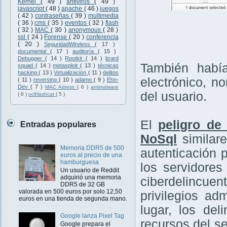
Kernel
( 49 )
antivirus
( 49 )
javascript
( 48 )
apache
( 46 )
juegos
( 42 )
contraseñas
( 39 )
multimedia
( 36 )
cms
( 35 )
eventos
( 32 )
flash
( 32 )
MAC
( 30 )
anonymous
( 28 )
ssl
( 24 )
Forense
( 20 )
conferencia
( 20 )
SeguridadWireless
( 17 )
documental
( 17 )
auditoría
( 15 )
Debugger
( 14 )
Rootkit
( 14 )
lizard
También había
squad
( 14 )
metasploit
( 13 )
técnicas
hacking
( 13 )
Virtualización
( 11 )
delitos
electrónico, n
( 11 )
reversing
( 10 )
adamo
( 9 )
Ehn-
Dev
( 7 )
MAC Adress
( 6 )
antimalware
del usuario.
( 6 )
oclHashcat
( 5 )
El
peligro d
Entradas populares
NoSql
similare
Memoria DDR5 de 500
autenticación 
euros al precio de una
hamburguesa
los servidore
Un usuario de Reddit
adquirió una memoria
ciberdelincue
DDR5 de 32 GB
valorada en 500 euros por solo 12,50
privilegios a
euros en una tienda de segunda mano.
lugar, los de
Google lanza Pixel Tag
recursos del se
Google prepara el