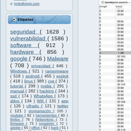
lynksthings.com
Etiquetas
seguridad
( 1628 )
vulnerabilidad
( 1586 )
software
( 912 )
hardware
( 856 )
google
( 746 )
Malware
( 708 )
privacidad
( 646 )
Windows
( 521 )
ransomware
( 518 )
android
( 455 )
exploit
( 418 )
linux
( 389 )
cve
( 374 )
tutorial
( 299 )
nvidia
( 291 )
manual
( 282 )
hacking
( 244 )
ssd
( 174 )
WhatsApp
( 173 )
ddos
( 134 )
Wifi
( 131 )
app
( 126 )
cifrado
( 121 )
twitter
( 121 )
programación
( 105 )
youtube
( 82 )
herramientas
( 80 )
firefox
( 76 )
Networking
( 73 )
firmware
( 73 )
sysadmin
( 72 )
adobe
( 65 )
office
( 62 )
hack
( 51 )