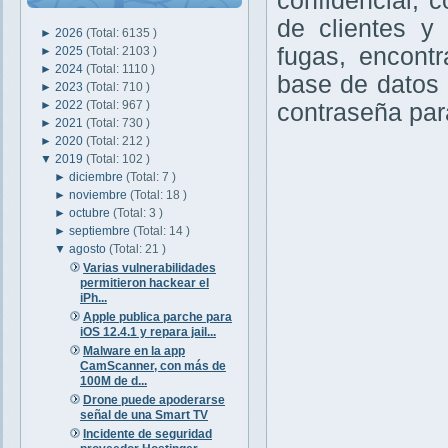
confidencial, 
de clientes y 
►
2026
(Total: 6135 )
fugas, encont
►
2025
(Total: 2103 )
►
2024
(Total: 1110 )
base de datos
►
2023
(Total: 710 )
►
2022
(Total: 967 )
contraseña par
►
2021
(Total: 730 )
►
2020
(Total: 212 )
▼
2019
(Total: 102 )
►
diciembre
(Total: 7 )
►
noviembre
(Total: 18 )
►
octubre
(Total: 3 )
►
septiembre
(Total: 14 )
▼
agosto
(Total: 21 )
Varias vulnerabilidades
permitieron hackear el
iPh...
Apple publica parche para
iOS 12.4.1 y repara jail...
Malware en la app
CamScanner, con más de
100M de d...
Drone puede apoderarse
señal de una Smart TV
Incidente de seguridad