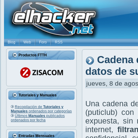
Blog
Web
Foro
RSS
Productos FTTH
Cadena 
datos de su
jueves, 8 de agos
Tutoriales y Manuales
Una cadena de
Recopilación de
Tutoriales y
(puticlub) co
Manuales
ordenados por categorías
Últimos
Manuales
publicados
expuesta, sin
ordenados por fecha
internet,
filt
Entradas Mensuales