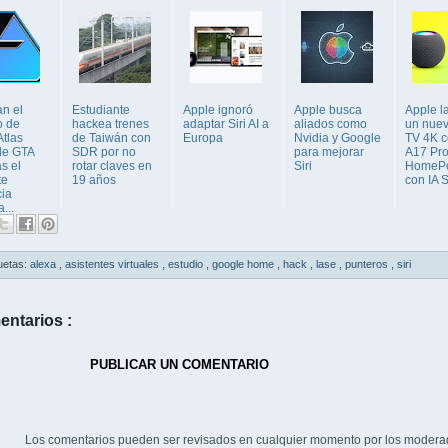
n el
Estudiante
Apple ignoró
Apple busca
Apple l
o de
hackea trenes
adaptar Siri AI a
aliados como
un nuev
Atlas
de Taiwán con
Europa
Nvidia y Google
TV 4K 
de GTA
SDR por no
para mejorar
A17 Pro
s el
rotar claves en
Siri
HomePo
te
19 años
con IA Si
ia
...
uetas:
alexa
,
asistentes virtuales
,
estudio
,
google home
,
hack
,
lase
,
punteros
,
siri
entarios :
PUBLICAR UN COMENTARIO
Los comentarios pueden ser revisados en cualquier momento por los modera