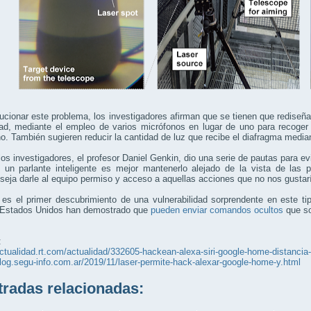
ucionar este problema, los investigadores afirman que se tienen que rediseñ
dad, mediante el empleo de varios micrófonos en lugar de uno para recoger
o. También sugieren reducir la cantidad de luz que recibe el diafragma media
los investigadores, el profesor Daniel Genkin, dio una serie de pautas para evi
e un parlante inteligente es mejor mantenerlo alejado de la vista de las
eja darle al equipo permiso y acceso a aquellas acciones que no nos gustar
es el primer descubrimiento de una vulnerabilidad sorprendente en este tip
 Estados Unidos han demostrado que
pueden enviar comandos ocultos
que so
:
actualidad.rt.com/actualidad/332605-hackean-alexa-siri-google-home-distancia
blog.segu-info.com.ar/2019/11/laser-permite-hack-alexar-google-home-y.html
adas relacionadas: