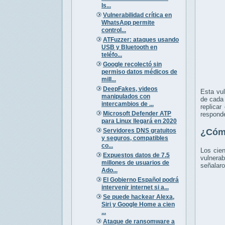
Is...
Vulnerabilidad crítica en
WhatsApp permite
control...
ATFuzzer: ataques usando
USB y Bluetooth en
teléfo...
Google recolectó sin
permiso datos médicos de
mill...
DeepFakes, videos
Esta vul
manipulados con
de cada 
intercambios de ...
replicar
Microsoft Defender ATP
responde
para Linux llegará en 2020
Servidores DNS gratuitos
¿Cóm
y seguros, compatibles
co...
Los cien
Expuestos datos de 7.5
vulnerab
millones de usuarios de
señalaro
Ado...
El Gobierno Español podrá
intervenir internet si a...
Se puede hackear Alexa,
Siri y Google Home a cien
...
Ataque de ransomware a