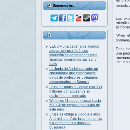
de visi
periódi
Síguenos en:
Los exp
micrófon
acciones
"Esto a
problem
EEUU y una decena de aliados
Descubri
alertan del uso de falsos
una pequ
informáticos norcoreanos para
movimien
financiar programas nuclear y
incluso 
balís
La Junta de Andalucía sufre un
ciberataque que compromete
datos de profesores y alumnos
almacenados en Séneca
Bruselas multa a Google con 890
millones por abusar de su
posición en el mercado
Windows 11 puede ocupar hasta
500 GB de espacio por culpa de
este error
Bruselas obliga a Google a abrir
Android a la IA de la competencia
y a compartir sus datos de
búsqueda