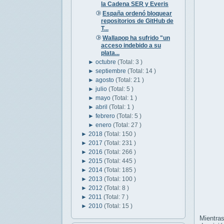
la Cadena SER y Everis
España ordenó bloquear
repositorios de GitHub de
T...
Wallapop ha sufrido "un
acceso indebido a su
plata...
►
octubre
(Total: 3 )
►
septiembre
(Total: 14 )
►
agosto
(Total: 21 )
►
julio
(Total: 5 )
►
mayo
(Total: 1 )
►
abril
(Total: 1 )
►
febrero
(Total: 5 )
►
enero
(Total: 27 )
►
2018
(Total: 150 )
►
2017
(Total: 231 )
►
2016
(Total: 266 )
►
2015
(Total: 445 )
►
2014
(Total: 185 )
►
2013
(Total: 100 )
►
2012
(Total: 8 )
►
2011
(Total: 7 )
►
2010
(Total: 15 )
Mientras