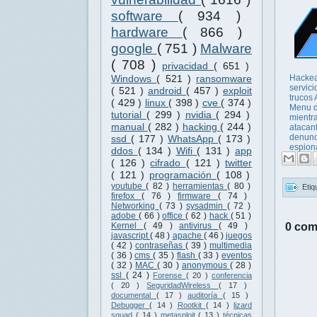
software
( 934 )
hardware
( 866 )
google
( 751 )
Malware
( 708 )
privacidad
( 651 )
Windows
( 521 )
ransomware
Hackea
servici
( 521 )
android
( 457 )
exploit
trucos 
( 429 )
linux
( 398 )
cve
( 374 )
Menu 
tutorial
( 299 )
nvidia
( 294 )
mientra
manual
( 282 )
hacking
( 244 )
atacan
denunc
ssd
( 177 )
WhatsApp
( 173 )
espiona
ddos
( 134 )
Wifi
( 131 )
app
( 126 )
cifrado
( 121 )
twitter
( 121 )
programación
( 108 )
youtube
( 82 )
herramientas
( 80 )
Etiq
firefox
( 76 )
firmware
( 74 )
Networking
( 73 )
sysadmin
( 72 )
adobe
( 66 )
office
( 62 )
hack
( 51 )
0 com
Kernel
( 49 )
antivirus
( 49 )
javascript
( 48 )
apache
( 46 )
juegos
( 42 )
contraseñas
( 39 )
multimedia
( 36 )
cms
( 35 )
flash
( 33 )
eventos
( 32 )
MAC
( 30 )
anonymous
( 28 )
ssl
( 24 )
Forense
( 20 )
conferencia
( 20 )
SeguridadWireless
( 17 )
documental
( 17 )
auditoría
( 15 )
Debugger
( 14 )
Rootkit
( 14 )
lizard
squad
( 14 )
metasploit
( 13 )
técnicas