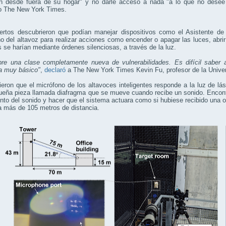
ón desde fuera de su hogar" y no darle acceso a nada "a lo que no dese
co The New York Times.
ertos descubrieron que podían manejar dispositivos como el Asistente de 
o del altavoz para realizar acciones como encender o apagar las luces, abri
 se harían mediante órdenes silenciosas, a través de la luz.
bre una clase completamente nueva de vulnerabilidades. Es difícil saber 
a muy básico"
,
declaró
a The New York Times Kevin Fu, profesor de la Unive
eron que el micrófono de los altavoces inteligentes responde a la luz de lá
eña pieza llamada diafragma que se mueve cuando recibe un sonido. Encontr
to del sonido y hacer que el sistema actuara como si hubiese recibido una o
a más de 105 metros de distancia.