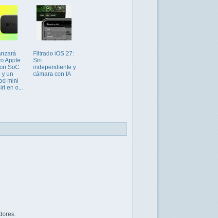
anzará
Filtrado iOS 27:
o Apple
Siri
con SoC
independiente y
 y un
cámara con IA
d mini
ri en o...
dores.