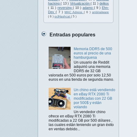
hacking
( 13 )
Virtualización
( 11 )
delitos
( 11 )
reversing
( 10 )
adamo
( 9 )
Ehn-
Dev
( 7 )
MAC Adress
( 6 )
antimalware
( 6 )
oclHashcat
( 5 )
Entradas populares
Memoria DDR5 de 500
euros al precio de una
hamburguesa
Un usuario de Reddit
adquirió una memoria
DDR5 de 32 GB
valorada en 500 euros por solo 12,50
euros en una tienda de segunda mano.
Un chino está vendiendo
en eBay RTX 2080 Ti
modificadas con 22 GB
por 500$ y están
volando
Un vendedor chino
ofrece en eBay RTX 2080 Ti
modificadas a 22 GB por 500 dólares ,
las cuales están teniendo un gran éxito
en ventas debido...