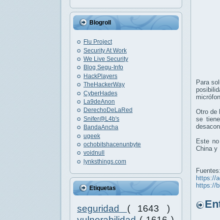
Blogroll
Flu Project
Security At Work
We Live Security
Blog Segu-Info
HackPlayers
Para sol
TheHackerWay
posibili
CyberHades
micrófon
La9deAnon
DerechoDeLaRed
Otro de 
Snifer@L4b's
se tien
desacons
BandaAncha
ugeek
Este no 
ochobitshacenunbyte
China y
voidnull
lynksthings.com
Fuentes
https://
https://
Etiquetas
Entr
seguridad
( 1643 )
vulnerabilidad
( 1616 )