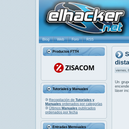
Blog
Web
Foro
RSS
Productos FTTH
S
dist
viernes, 
Un grupo
encender
Tutoriales y Manuales
láser i
Recopilación de
Tutoriales y
Manuales
ordenados por categorías
Últimos
Manuales
publicados
ordenados por fecha
Entradas Mensuales