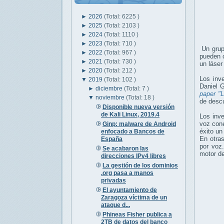
►
2026
(Total: 6225 )
►
2025
(Total: 2103 )
►
2024
(Total: 1110 )
►
2023
(Total: 710 )
Un grup
►
2022
(Total: 967 )
pueden c
►
2021
(Total: 730 )
un láser
►
2020
(Total: 212 )
Los inv
▼
2019
(Total: 102 )
Daniel 
►
diciembre
(Total: 7 )
paper "L
▼
noviembre
(Total: 18 )
de descu
Disponible nueva versión
de Kali Linux, 2019.4
Los inve
voz cone
Ginp: malware de Android
éxito un
enfocado a Bancos de
En otras
España
por voz.
Se acabaron las
motor de
direcciones IPv4 libres
La gestión de los dominios
.org pasa a manos
privadas
El ayuntamiento de
Zaragoza víctima de un
ataque d...
Phineas Fisher publica a
2TB de datos del banco