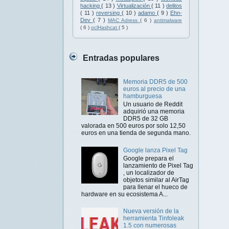
hacking
( 13 )
Virtualización
( 11 )
delitos
( 11 )
reversing
( 10 )
adamo
( 9 )
Ehn-
Dev
( 7 )
MAC Adress
( 6 )
antimalware
( 6 )
oclHashcat
( 5 )
Entradas populares
Memoria DDR5 de 500
euros al precio de una
hamburguesa
Un usuario de Reddit
adquirió una memoria
DDR5 de 32 GB
valorada en 500 euros por solo 12,50
euros en una tienda de segunda mano.
Google lanza Pixel Tag
Google prepara el
lanzamiento de Pixel Tag
, un localizador de
objetos similar al AirTag
para llenar el hueco de
hardware en su ecosistema A...
Nueva versión de la
herramienta Tinfoleak
1.5 con numerosas