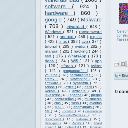
software
( 924 )
hardware
( 860 )
google
( 749 )
Malware
( 708 )
privacidad
( 648 )
Windows
( 521 )
ransomware
Cerebr
constr
( 521 )
android
( 456 )
exploit
frases 
( 423 )
linux
( 392 )
cve
( 374 )
tutorial
( 299 )
nvidia
( 292 )
manual
( 282 )
hacking
( 244 )
ssd
( 176 )
WhatsApp
( 173 )
ddos
( 134 )
Wifi
( 131 )
app
( 126 )
cifrado
( 121 )
twitter
( 121 )
programación
( 105 )
youtube
( 82 )
herramientas
( 80 )
Etiq
firefox
( 76 )
Networking
( 73 )
firmware
( 73 )
sysadmin
( 72 )
adobe
( 66 )
office
( 62 )
hack
( 51 )
0 com
Kernel
( 49 )
antivirus
( 49 )
javascript
( 48 )
apache
( 46 )
juegos
( 42 )
contraseñas
( 39 )
multimedia
( 36 )
cms
( 35 )
flash
( 33 )
eventos
( 32 )
MAC
( 30 )
anonymous
( 28 )
ssl
( 24 )
Forense
( 20 )
conferencia
( 20 )
SeguridadWireless
( 17 )
documental
( 17 )
auditoría
( 15 )
Debugger
( 14 )
Rootkit
( 14 )
lizard
squad
( 14 )
metasploit
( 13 )
técnicas