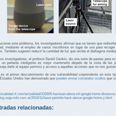
ucionar este problema, los investigadores afirman que se tienen que rediseñ
dad, mediante el empleo de varios micrófonos en lugar de uno para recoger
o. También sugieren reducir la cantidad de luz que recibe el diafragma media
los investigadores, el profesor Daniel Genkin, dio una serie de pautas para evi
e un parlante inteligente es mejor mantenerlo alejado de la vista de las
eja darle al equipo permiso y acceso a aquellas acciones que no nos gustar
es el primer descubrimiento de una vulnerabilidad sorprendente en este tip
 Estados Unidos han demostrado que
pueden enviar comandos ocultos
que so
:
actualidad.rt.com/actualidad/332605-hackean-alexa-siri-google-home-distancia
blog.segu-info.com.ar/2019/11/laser-permite-hack-alexar-google-home-y.html
adas relacionadas: