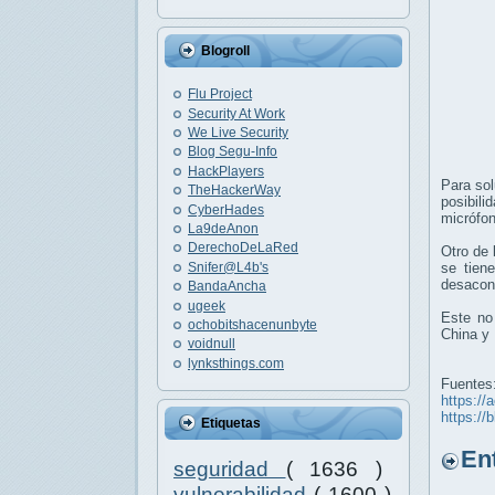
Blogroll
Flu Project
Security At Work
We Live Security
Blog Segu-Info
HackPlayers
Para sol
TheHackerWay
posibili
CyberHades
micrófon
La9deAnon
DerechoDeLaRed
Otro de 
Snifer@L4b's
se tien
desacons
BandaAncha
ugeek
Este no 
ochobitshacenunbyte
China y
voidnull
lynksthings.com
Fuentes
https://
https://
Etiquetas
Entr
seguridad
( 1636 )
vulnerabilidad
( 1600 )