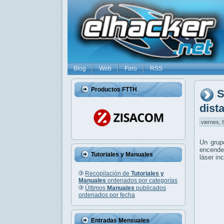
Blog
Web
Foro
RSS
Productos FTTH
S
dist
viernes, 
Un grupo
encender
Tutoriales y Manuales
láser i
Recopilación de
Tutoriales y
Manuales
ordenados por categorías
Últimos
Manuales
publicados
ordenados por fecha
Entradas Mensuales