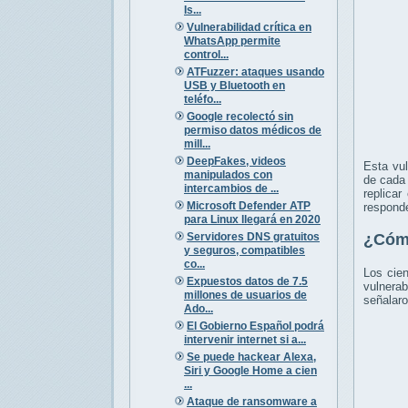
Is...
Vulnerabilidad crítica en
WhatsApp permite
control...
ATFuzzer: ataques usando
USB y Bluetooth en
teléfo...
Google recolectó sin
permiso datos médicos de
mill...
DeepFakes, videos
Esta vul
manipulados con
de cada 
intercambios de ...
replicar
Microsoft Defender ATP
responde
para Linux llegará en 2020
Servidores DNS gratuitos
¿Cóm
y seguros, compatibles
co...
Los cien
Expuestos datos de 7.5
vulnerab
millones de usuarios de
señalaro
Ado...
El Gobierno Español podrá
intervenir internet si a...
Se puede hackear Alexa,
Siri y Google Home a cien
...
Ataque de ransomware a