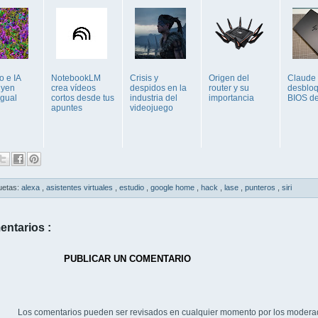
o e IA
NotebookLM
Crisis y
Origen del
Claude
uyen
crea vídeos
despidos en la
router y su
desblo
igual
cortos desde tus
industria del
importancia
BIOS d
apuntes
videojuego
uetas:
alexa
,
asistentes virtuales
,
estudio
,
google home
,
hack
,
lase
,
punteros
,
siri
entarios :
PUBLICAR UN COMENTARIO
Los comentarios pueden ser revisados en cualquier momento por los modera