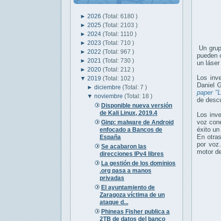
►
2026
(Total: 6180 )
►
2025
(Total: 2103 )
►
2024
(Total: 1110 )
►
2023
(Total: 710 )
Un grup
►
2022
(Total: 967 )
pueden c
►
2021
(Total: 730 )
un láser
►
2020
(Total: 212 )
Los inv
▼
2019
(Total: 102 )
Daniel 
►
diciembre
(Total: 7 )
paper "L
▼
noviembre
(Total: 18 )
de descu
Disponible nueva versión
de Kali Linux, 2019.4
Los inve
voz cone
Ginp: malware de Android
éxito un
enfocado a Bancos de
En otras
España
por voz.
Se acabaron las
motor de
direcciones IPv4 libres
La gestión de los dominios
.org pasa a manos
privadas
El ayuntamiento de
Zaragoza víctima de un
ataque d...
Phineas Fisher publica a
2TB de datos del banco