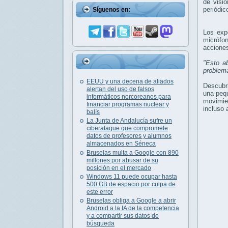
de visi
periódi
Síguenos en:
Los exp
micrófon
acciones
"Esto a
problem
EEUU y una decena de aliados
Descubri
alertan del uso de falsos
una pequ
informáticos norcoreanos para
movimien
financiar programas nuclear y
incluso 
balís
La Junta de Andalucía sufre un
ciberataque que compromete
datos de profesores y alumnos
almacenados en Séneca
Bruselas multa a Google con 890
millones por abusar de su
posición en el mercado
Windows 11 puede ocupar hasta
500 GB de espacio por culpa de
este error
Bruselas obliga a Google a abrir
Android a la IA de la competencia
y a compartir sus datos de
búsqueda