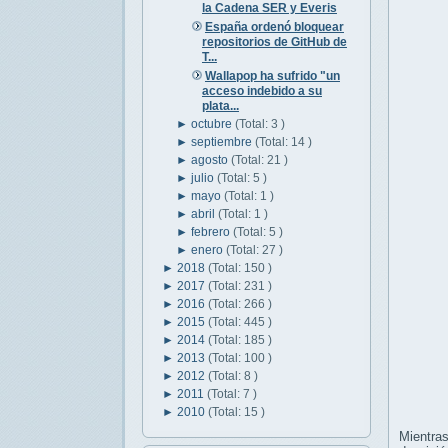
la Cadena SER y Everis
España ordenó bloquear
repositorios de GitHub de
T...
Wallapop ha sufrido "un
acceso indebido a su
plata...
►
octubre
(Total: 3 )
►
septiembre
(Total: 14 )
►
agosto
(Total: 21 )
►
julio
(Total: 5 )
►
mayo
(Total: 1 )
►
abril
(Total: 1 )
►
febrero
(Total: 5 )
►
enero
(Total: 27 )
►
2018
(Total: 150 )
►
2017
(Total: 231 )
►
2016
(Total: 266 )
►
2015
(Total: 445 )
►
2014
(Total: 185 )
►
2013
(Total: 100 )
►
2012
(Total: 8 )
►
2011
(Total: 7 )
►
2010
(Total: 15 )
Mientras