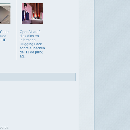
 Code
OpenAI tardó
quea
diez días en
e HP
informar a
Hugging Face
sobre el hackeo
del 11 de julio;
ag...
dores.