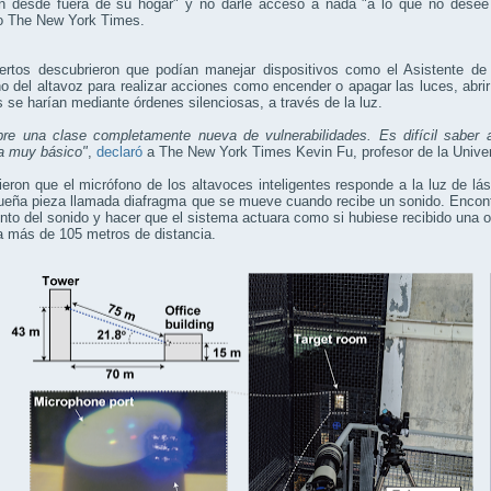
ón desde fuera de su hogar" y no darle acceso a nada "a lo que no dese
co The New York Times.
ertos descubrieron que podían manejar dispositivos como el Asistente de 
o del altavoz para realizar acciones como encender o apagar las luces, abri
 se harían mediante órdenes silenciosas, a través de la luz.
bre una clase completamente nueva de vulnerabilidades. Es difícil saber 
a muy básico"
,
declaró
a The New York Times Kevin Fu, profesor de la Unive
eron que el micrófono de los altavoces inteligentes responde a la luz de lá
eña pieza llamada diafragma que se mueve cuando recibe un sonido. Encontr
to del sonido y hacer que el sistema actuara como si hubiese recibido una o
a más de 105 metros de distancia.