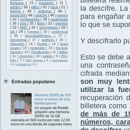
billetera real
firmware
( 73 )
sysadmin
( 72 )
la descifre. La
adobe
( 66 )
office
( 62 )
hack
( 51 )
Kernel
( 49 )
antivirus
( 49 )
para engañar 
javascript
( 48 )
apache
( 46 )
juegos
( 42 )
contraseñas
( 39 )
multimedia
lo que se supo
( 36 )
cms
( 35 )
flash
( 33 )
eventos
( 32 )
MAC
( 30 )
anonymous
( 28 )
ssl
( 24 )
Forense
( 20 )
conferencia
( 20 )
SeguridadWireless
( 17 )
Y descifrarlo p
documental
( 17 )
auditoría
( 15 )
Debugger
( 14 )
Rootkit
( 14 )
lizard
squad
( 14 )
metasploit
( 13 )
técnicas
hacking
( 13 )
Virtualización
( 11 )
delitos
Esto se debe a
( 11 )
reversing
( 10 )
adamo
( 9 )
Ehn-
Dev
( 7 )
MAC Adress
( 6 )
antimalware
una contraseñ
( 6 )
oclHashcat
( 5 )
cifrada media
son muy lent
Entradas populares
utilizar la fu
Memoria DDR5 de 500
recuperación d
euros al precio de una
hamburguesa
billetera como 
Un usuario de Reddit
de más de 15
adquirió una memoria
DDR5 de 32 GB
números, cara
valorada en 500 euros por solo 12,50
euros en una tienda de segunda mano.