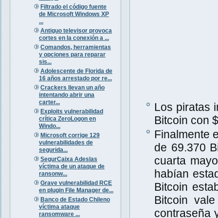
Filtrado el código fuente
de Microsoft Windows XP
...
Antiguo televisor provoca
cortes en la conexión a ...
Comandos, herramientas
y opciones para reparar
sis...
Adolescente de Florida de
16 años arrestado por re...
Crackers llevan un año
intentando abrir una
carter...
Los piratas 
Exploits vulnerabilidad
Bitcoin con 
crítica ZeroLogon en
Windo...
Finalmente e
Microsoft corrige 129
vulnerabilidades de
de 69.370 B
segurida...
cuarta mayo
SegurCaixa Adeslas
víctima de un ataque de
habían estad
ransonw...
Grave vulnerabilidad RCE
Bitcoin esta
en plugin File Manager de...
Bitcoin val
Banco de Estado Chileno
víctima ataque
contraseña y
ransomware ...