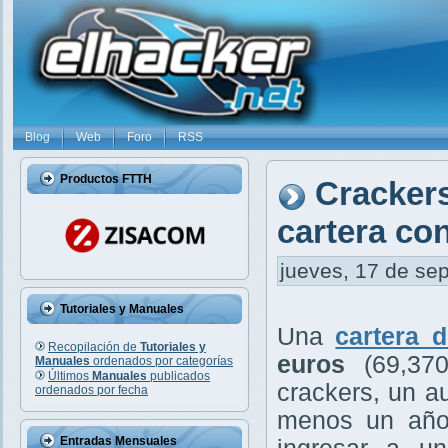
Blog
Web
Foro
RSS
Productos FTTH
Crackers
cartera co
jueves, 17 de sep
Tutoriales y Manuales
Una
cartera d
Recopilación de
Tutoriales y
euros
(
69,37
Manuales
ordenados por categorías
Últimos
Manuales
publicados
crackers, un a
ordenados por fecha
menos un año,
Entradas Mensuales