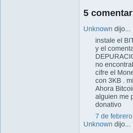
5 comentar
Unknown
dijo...
instale el B
y el comenta
DEPURACION 
no encontrab
cifre el Mon
con 3KB . mi
Ahora Bitcoi
alguien me 
donativo
7 de febrero
Unknown
dijo...