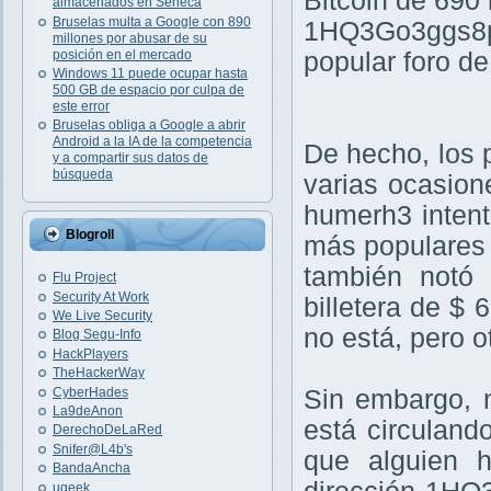
Bitcoin de 690
almacenados en Séneca
Bruselas multa a Google con 890
1HQ3Go3ggs8p
millones por abusar de su
posición en el mercado
popular foro de
Windows 11 puede ocupar hasta
500 GB de espacio por culpa de
este error
Bruselas obliga a Google a abrir
Android a la IA de la competencia
De hecho, los p
y a compartir sus datos de
búsqueda
varias ocasion
humerh3 intentó
Blogroll
más populares 
también notó 
Flu Project
Security At Work
billetera de $ 
We Live Security
no está, pero ot
Blog Segu-Info
HackPlayers
TheHackerWay
CyberHades
Sin embargo, n
La9deAnon
está circuland
DerechoDeLaRed
Snifer@L4b's
que alguien h
BandaAncha
ugeek