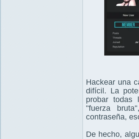
Hackear una ca
difícil. La po
probar todas 
"fuerza brut
contraseña, es
De hecho, alg