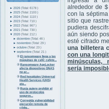
ingresar a un
alrededor de $
►
2026
(Total: 6178 )
con la séptima
►
2025
(Total: 2103 )
►
2024
(Total: 1110 )
sitio que rastr
►
2023
(Total: 710 )
►
2022
(Total: 967 )
pudiera descif
►
2021
(Total: 730 )
aún siendo posi
▼
2020
(Total: 212 )
►
diciembre
(Total: 46 )
esté cifrado m
►
noviembre
(Total: 29 )
una billetera
►
octubre
(Total: 23 )
▼
septiembre
(Total: 21 )
con una longi
El ransomware llega a las
minúsculas, 
máquinas de café: cafete...
Ransomware AgeLocker
sería imposibl
afecta dispostivos QNAS
no ac...
Red hospitales Universal
Health Services (UHS)
ata...
Rusia quiere prohibir el
uso de protocolos
seguros...
Corregida vulnerabilidad
ejecución remota de
códig...