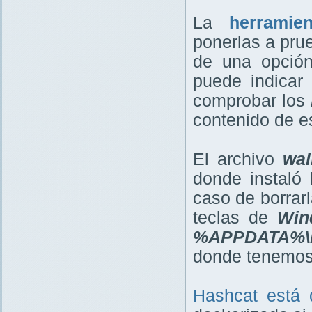
La
herramie
ponerlas a pru
de una opció
puede indica
comprobar los
contenido de e
El archivo
wal
donde instaló l
caso de borrar
teclas de
Win
%APPDATA%\B
donde tenemos l
Hashcat está 