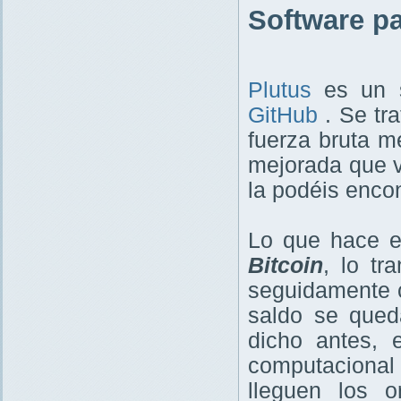
Software pa
Plutus
es un s
GitHub
. Se tra
fuerza bruta m
mejorada que 
la podéis encon
Lo que hace es
Bitcoin
, lo tr
seguidamente c
saldo se que
dicho antes, 
computacional
lleguen los 