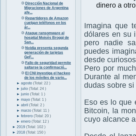
Dirección Nacional de
dinero a otro 
Migraciones de Argentina
afe...
Repartidores de Amazon
cuelgan teléfonos en los
Imagina que t
ár...
dólares en su 
Ataque ransomware al
hospital Moisès Broggi de
pero nadie sa
San...
Nvidia presenta segunda
puedes imagina
generación de tarjetas
GeF...
desde curiosos
Fallo de seguridad permite
Pero por mucho
saltarse la confirmació...
El CNI investiga el hackeo
Durante al men
de los móviles de vario...
►
agosto
(Total: 22 )
dudas sobre si
►
julio
(Total: 24 )
►
junio
(Total: 1 )
►
mayo
(Total: 1 )
Eso es lo que
►
abril
(Total: 2 )
Bitcoin, la mo
►
marzo
(Total: 11 )
►
febrero
(Total: 20 )
cuyo alcance ah
►
enero
(Total: 12 )
►
2019
(Total: 102 )
►
2018
(Total: 150 )