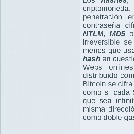
Los
hashes
,
criptomoneda,
penetración 
contraseña c
NTLM, MD5
irreversible s
menos que usar
hash
en cuesti
Webs onlin
distribuido co
Bitcoin se cifr
como si cada 5
que sea infin
misma direcci
como doble gas