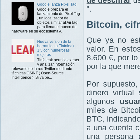
de descifrar
us
Google lanza Pixel Tag
".
Google prepara el
lanzamiento de Pixel Tag
, un localizador de
Bitcoin, ci
objetos similar al AirTag
para llenar el hueco de
hardware en su ecosistema A...
Que ya no est
Nueva versión de la
herramienta Tinfoleak
valor. En est
1.5 con numerosas
mejoras
8.600 €, por l
Tinfoleak permite extraer
y analizar información
por la que mer
relevante de la red Twitter mediante
técnicas OSINT ( Open-Source
Intelligence ). Si ya pe...
Por supuesto,
dinero virtua
algunos
usuar
miles de Bitc
BTC, indicando
a una cuenta c
una persona o