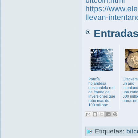
bitcoin.html
https://www.el
llevan-intentan
Entradas 
Policía
Crackers
holandesa
un año
desmantela red
intentand
de fraude de
una cart
inversiones que
600 mill
robó más de
euros en B
100 millone...
Etiquetas:
bit