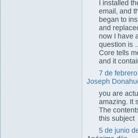
I installed 
email, and t
began to inst
and replaced
now I have 
question is 
Core tells m
and it conta
7 de febrero
Joseph Donah
you are actu
amazing. It s
The content
this subject
5 de junio d