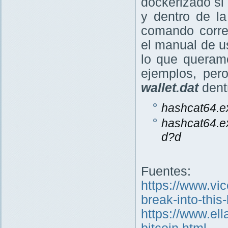
dockerizado si
y dentro de l
comando corre
el manual de u
lo que queram
ejemplos, per
wallet.dat
dent
hashcat64.ex
hashcat64.ex
d?d
Fuentes:
https://www.vic
break-into-this-
https://www.el