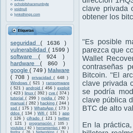
dirección 1H
ochobitshacenunbyte
clave privada 
voidnull
lynksthings.com
obtener los bit
Etiquetas
"Es posible ma
seguridad
( 1636 )
parezca que con
vulnerabilidad
( 1599 )
software
( 924 )
Wallet Recover
hardware
( 860 )
contraseñas p
google
( 749 )
Malware
Bitcoin. "El ar
( 708 )
privacidad
( 648 )
clave privada c
Windows
( 521 )
ransomware
( 521 )
android
( 456 )
exploit
se podría modi
( 423 )
linux
( 392 )
cve
( 374 )
tutorial
( 299 )
nvidia
( 292 )
clave pública 
manual
( 282 )
hacking
( 244 )
BTC de alto val
ssd
( 175 )
WhatsApp
( 173 )
ddos
( 134 )
Wifi
( 131 )
app
( 126 )
cifrado
( 121 )
twitter
( 121 )
En la práctica
programación
( 105 )
youtube
( 82 )
herramientas
( 80 )
firefox
( 76 )
Networking
( 73 )