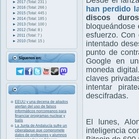
Desde el lanza
►
2017
(Total: 231 )
han perdido l
►
2016
(Total: 266 )
►
2015
(Total: 445 )
discos duro
►
2014
(Total: 185 )
►
2013
(Total: 100 )
bloqueándose e
►
2012
(Total: 8 )
esfuerzo. Con 
►
2011
(Total: 7 )
►
2010
(Total: 15 )
intentado dese
punto de contr
Síguenos en:
Google en un
moneda digital
claves privada
intentar pira
descifradas.
EEUU y una decena de aliados
alertan del uso de falsos
informáticos norcoreanos para
financiar programas nuclear y
El lunes, Alo
balís
La Junta de Andalucía sufre un
inteligencia co
ciberataque que compromete
datos de profesores y alumnos