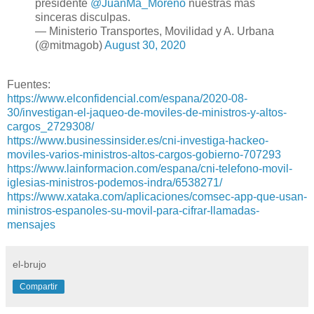
presidente
@JuanMa_Moreno
nuestras más
sinceras disculpas.
— Ministerio Transportes, Movilidad y A. Urbana
(@mitmagob)
August 30, 2020
Fuentes:
https://www.elconfidencial.com/espana/2020-08-
30/investigan-el-jaqueo-de-moviles-de-ministros-y-altos-
cargos_2729308/
https://www.businessinsider.es/cni-investiga-hackeo-
moviles-varios-ministros-altos-cargos-gobierno-707293
https://www.lainformacion.com/espana/cni-telefono-movil-
iglesias-ministros-podemos-indra/6538271/
https://www.xataka.com/aplicaciones/comsec-app-que-usan-
ministros-espanoles-su-movil-para-cifrar-llamadas-
mensajes
el-brujo
Compartir