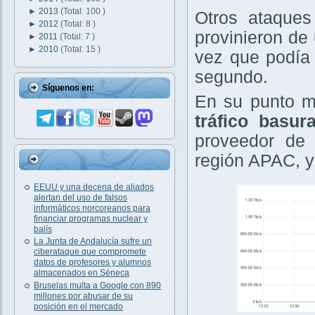
►
2013
(Total: 100 )
Otros ataques
►
2012
(Total: 8 )
provinieron de
►
2011
(Total: 7 )
►
2010
(Total: 15 )
vez que podía 
segundo.
Síguenos en:
En su punto m
tráfico basur
proveedor de 
región APAC, y
EEUU y una decena de aliados
alertan del uso de falsos
informáticos norcoreanos para
financiar programas nuclear y
balís
La Junta de Andalucía sufre un
ciberataque que compromete
datos de profesores y alumnos
almacenados en Séneca
Bruselas multa a Google con 890
millones por abusar de su
posición en el mercado