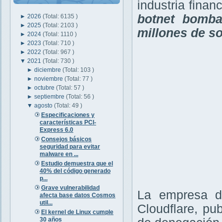
industria finan
botnet bomba
►
2026
(Total: 6135 )
►
2025
(Total: 2103 )
millones de so
►
2024
(Total: 1110 )
►
2023
(Total: 710 )
►
2022
(Total: 967 )
▼
2021
(Total: 730 )
►
diciembre
(Total: 103 )
►
noviembre
(Total: 77 )
►
octubre
(Total: 57 )
►
septiembre
(Total: 56 )
▼
agosto
(Total: 49 )
Especificaciones y
características PCI-
Express 6.0
Consejos básicos
seguridad para evitar
malware en ...
Estudio demuestra que el
40% del código generado
p...
Grave vulnerabilidad
La empresa de
afecta base datos Cosmos
util...
Cloudflare, pu
El kernel de Linux cumple
30 años