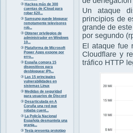
de denegación 
Hackea más de 300
cuentas de iCloud para
Un ataque di
robar 620...
principios de 
Samsung puede bloquear
remotamente televisores
grande de este
rob...
Obtener privilegios de
por segundo (rp
administrador en Windows
10...
El ataque fue 
Plataforma de Microsoft
Power Apps expone por
Cloudflare y r
erro...
tráfico HTTP le
España compra 15
dispositivos para
desbloquear iPh...
Las 15 principales
vulnerabilidades en
sistemas Linux
Medidas de seguridad
para usuarios de Discord
Desarticulada en A
Coruña una red que
robaba cuent...
La Policía Nacional
Española desmantela una
granja...
Tesla presenta prototipo