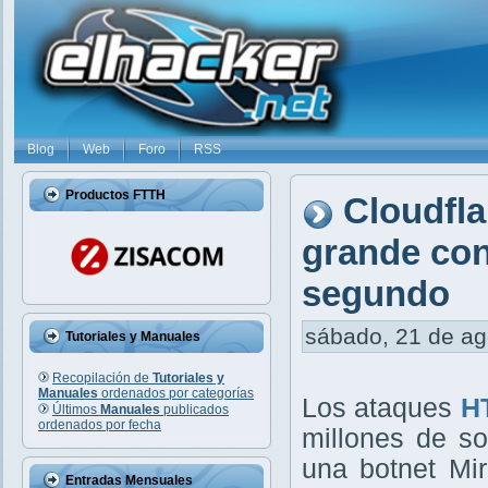
Blog
Web
Foro
RSS
Productos FTTH
Cloudfl
grande con
segundo
sábado, 21 de ago
Tutoriales y Manuales
Recopilación de
Tutoriales y
Manuales
ordenados por categorías
Los ataques
H
Últimos
Manuales
publicados
ordenados por fecha
millones de s
una botnet Mir
Entradas Mensuales