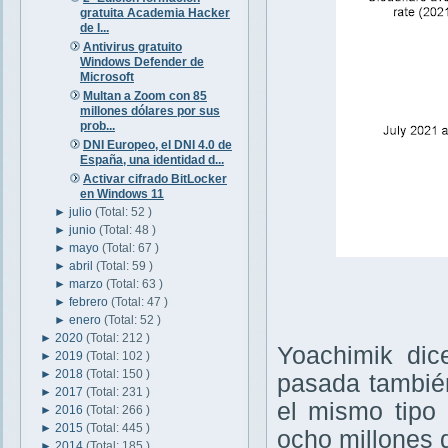
gratuita Academia Hacker
de I...
Antivirus gratuito
Windows Defender de
Microsoft
Multan a Zoom con 85
millones dólares por sus
prob...
DNI Europeo, el DNI 4.0 de
España, una identidad d...
Activar cifrado BitLocker
en Windows 11
►
julio
(Total: 52 )
►
junio
(Total: 48 )
►
mayo
(Total: 67 )
►
abril
(Total: 59 )
►
marzo
(Total: 63 )
►
febrero
(Total: 47 )
►
enero
(Total: 52 )
►
2020
(Total: 212 )
Yoachimik dic
►
2019
(Total: 102 )
►
2018
(Total: 150 )
pasada también
►
2017
(Total: 231 )
el mismo tipo
►
2016
(Total: 266 )
►
2015
(Total: 445 )
ocho millones 
►
2014
(Total: 185 )