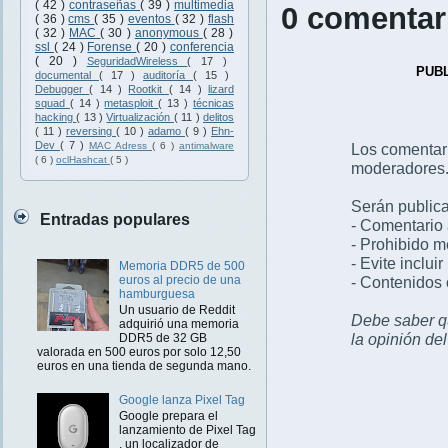
( 42 )
contraseñas
( 39 )
multimedia
0 comentar
( 36 )
cms
( 35 )
eventos
( 32 )
flash
( 32 )
MAC
( 30 )
anonymous
( 28 )
ssl
( 24 )
Forense
( 20 )
conferencia
( 20 )
SeguridadWireless
( 17 )
PUB
documental
( 17 )
auditoría
( 15 )
Debugger
( 14 )
Rootkit
( 14 )
lizard
squad
( 14 )
metasploit
( 13 )
técnicas
hacking
( 13 )
Virtualización
( 11 )
delitos
( 11 )
reversing
( 10 )
adamo
( 9 )
Ehn-
Dev
( 7 )
Los comentar
MAC Adress
( 6 )
antimalware
( 6 )
oclHashcat
( 5 )
moderadores
Serán publica
Entradas populares
- Comentario 
- Prohibido 
- Evite inclui
Memoria DDR5 de 500
- Contenidos 
euros al precio de una
hamburguesa
Un usuario de Reddit
Debe saber qu
adquirió una memoria
la opinión de
DDR5 de 32 GB
valorada en 500 euros por solo 12,50
euros en una tienda de segunda mano.
Google lanza Pixel Tag
Google prepara el
lanzamiento de Pixel Tag
, un localizador de