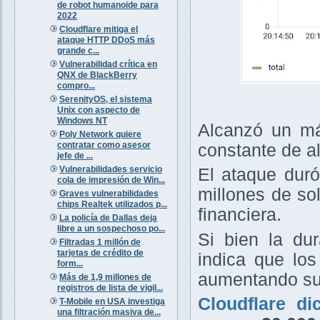
de robot humanoide para
2022
Cloudflare mitiga el
ataque HTTP DDoS más
grande c...
Vulnerabilidad crítica en
QNX de BlackBerry
compro...
SerenityOS, el sistema
Unix con aspecto de
Windows NT
Alcanzó un má
Poly Network quiere
contratar como asesor
constante de a
jefe de ...
Vulnerabilidades servicio
El ataque dur
cola de impresión de Win...
millones de sol
Graves vulnerabilidades
chips Realtek utilizados p...
financiera.
La policía de Dallas deja
libre a un sospechoso po...
Si bien la du
Filtradas 1 millón de
tarjetas de crédito de
indica que lo
form...
aumentando su
Más de 1,9 millones de
registros de lista de vigil...
Cloudflare di
T-Mobile en USA investiga
una filtración masiva de...