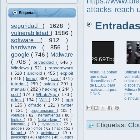
https://www.bl
attacks-reach-
Etiquetas
Entradas 
seguridad
( 1628 )
vulnerabilidad
( 1586 )
software
( 912 )
hardware
( 856 )
google
( 746 )
Malware
( 708 )
privacidad
( 646 )
Windows
( 521 )
ransomware
Aisuru: la botnet
Utilizan 
( 518 )
android
( 455 )
exploit
que utiliza
vulnerab
( 418 )
linux
( 389 )
cve
( 374 )
dispositivos IoT
crítica en
tutorial
( 299 )
nvidia
( 291 )
de EE.UU para
dispositi
manual
( 282 )
hacking
( 244 )
realizar ataques
Edimax 
ssd
( 174 )
WhatsApp
( 173 )
DDoS
para
distribuci
ddos
( 134 )
Wifi
( 131 )
app
( 126 )
cifrado
( 121 )
twitter
( 121 )
programación
( 105 )
youtube
( 82 )
herramientas
( 80 )
firefox
( 76 )
Networking
( 73 )
Etiquetas:
Clo
firmware
( 73 )
sysadmin
( 72 )
adobe
( 65 )
office
( 62 )
hack
( 51 )
Kernel
( 49 )
antivirus
( 49 )
javascript
( 48 )
apache
( 46 )
juegos