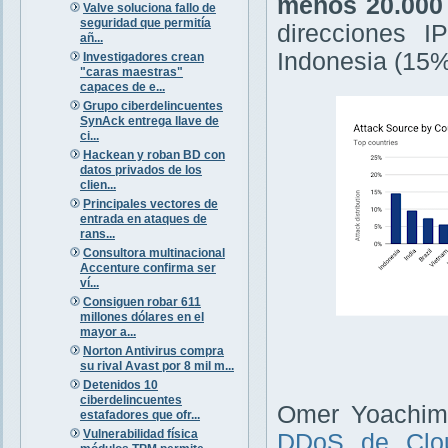
menos 20.000 
Valve soluciona fallo de
seguridad que permitía
direcciones I
añ...
Indonesia (15%
Investigadores crean
"caras maestras"
capaces de e...
Grupo ciberdelincuentes
SynAck entrega llave de
ci...
Hackean y roban BD con
datos privados de los
clien...
Principales vectores de
entrada en ataques de
rans...
Consultora multinacional
Accenture confirma ser
ví...
Consiguen robar 611
millones dólares en el
mayor a...
Norton Antivirus compra
su rival Avast por 8 mil m...
Detenidos 10
ciberdelincuentes
Omer Yoachimi
estafadores que ofr...
Vulnerabilidad física
DDoS de Clou