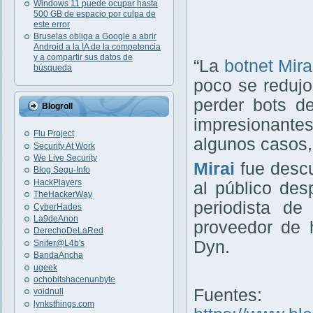
Windows 11 puede ocupar hasta
500 GB de espacio por culpa de
este error
Bruselas obliga a Google a abrir
Android a la IA de la competencia
y a compartir sus datos de
“La
botnet Mira
búsqueda
poco se reduj
perder bots d
Blogroll
impresionantes
Flu Project
algunos casos,
Security At Work
We Live Security
Mirai
fue descu
Blog Segu-Info
HackPlayers
al público des
TheHackerWay
periodista de 
CyberHades
La9deAnon
proveedor de 
DerechoDeLaRed
Dyn.
Snifer@L4b's
BandaAncha
ugeek
ochobitshacenunbyte
Fuentes:
voidnull
lynksthings.com