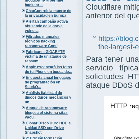
módulos TPM permite
hackear ...
Cloudflare miti
ChatControl: la muerte de
anterior del q
la privacidad en Europa
Alertan campaña activa
abusando de la grave
vulner...
Filtrados manuales
https://blog
técnicos hacking
the-largest-
ransomware Conti
Fabricante GIGABYTE
víctima de un ataque de
Para tener una
ransom...
servicio típi
Apple escaneará las fotos
de tu iPhone en busca de...
solicitudes H
Encuesta anual lenguajes
de programación en
ataque DDoS de
StackO...
Análisis fiabilidad de
discos duros mecánicos y
un...
Ataque de ransomware
bloquea el sistema citas
vacu...
Clonar Disco Duro HDD a
Unidad SSD con Drive
Snapshot
2ª Edición formación