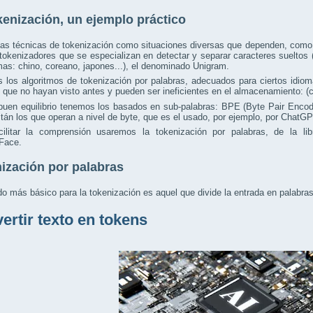
kenización, un ejemplo práctico
tas técnicas de tokenización como situaciones diversas que dependen, como
tokenizadores que se especializan en detectar y separar caracteres suelto
as: chino, coreano, japones...), el denominado Unigram.
los algoritmos de tokenización por palabras, adecuados para ciertos idiom
 que no hayan visto antes y pueden ser ineficientes en el almacenamiento: (
buen equilibrio tenemos los basados en sub-palabras: BPE (Byte Pair Encod
tán los que operan a nivel de byte, que es el usado, por ejemplo, por ChatGP
cilitar la comprensión usaremos la tokenización por palabras, de la libr
Face.
ización por palabras
o más básico para la tokenización es aquel que divide la entrada en palabras
ertir texto en tokens