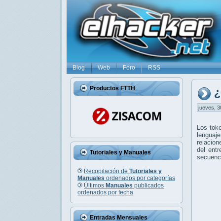
Blog
Web
Foro
RSS
Productos FTTH
¿
jueves, 3
Los tok
lenguaj
relacion
del ent
Tutoriales y Manuales
secuenci
Recopilación de
Tutoriales y
Manuales
ordenados por categorías
Últimos
Manuales
publicados
ordenados por fecha
Entradas Mensuales