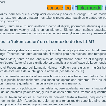
dor).
console
.
log
(
"
hola mundo
"
rozos’ permiten que el compilador entienda y analice el código. En los mode
 al texto en lenguaje natural: los tokens representan palabras o partes de 
ado y contexto.
men, tanto en el mundo analógico como el digital, podríamos deducir que 
epresenta un valor y objeto en un sistema. Sí, correcto, cuándo estudiá
 de 'unidad mínima con significado en el lenguaje': ¡los morfemas y lexemas!
es la 'tokenización' en el contexto de los LLM?
do tantas pistas e información que posiblemente ya podrías escribir el párr
nga. Tenemos bastante acorralado el término pero nos quedan unos retoques
mos visto, tanto en los lenguajes de programación como en el lenguaje h
en 'trozos' (tokens) con significado para analizar el significado de la sentenci
ue el Procesamiento del Lenguaje Natural (NLP, en sus siglas en inglés) h
to de esta rama de la inteligencia artificial (década de los 50).
 un ordenador 'entienda' el lenguaje humano se debe hacer una traducción 
o que puede hacer realmente una máquina: operar con números. Ese es el 
on números y guardar o manipular valores en una memoria.
aremos en otra publicación más adelante, pero adelantamos que la 'magia' d
 de las palabras (tokenizadas) y las relaciones entre ellas. Vamos a quedar
n, la 'tokenización' es el proceso de convertir texto a tokens, pequeños 
s dentro del LLM. Además, no solo hay una tokenización canónica sino que
al tipo de texto que le proporcionemos en la entrada.