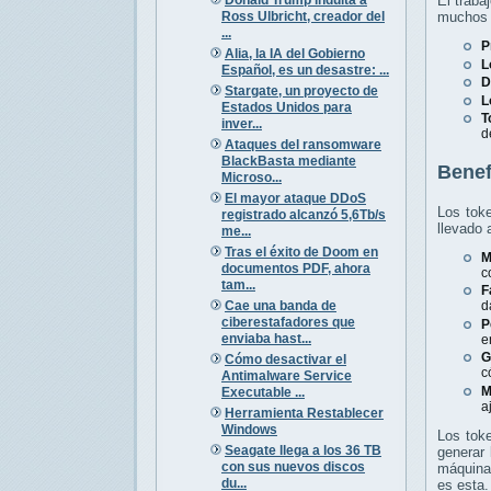
El traba
Ross Ulbricht, creador del
muchos d
...
P
Alia, la IA del Gobierno
L
Español, es un desastre: ...
D
Stargate, un proyecto de
L
Estados Unidos para
T
inver...
d
Ataques del ransomware
BlackBasta mediante
Benef
Microso...
El mayor ataque DDoS
Los tok
registrado alcanzó 5,6Tb/s
llevado 
me...
Tras el éxito de Doom en
M
documentos PDF, ahora
c
tam...
F
Cae una banda de
d
ciberestafadores que
P
enviaba hast...
e
G
Cómo desactivar el
c
Antimalware Service
M
Executable ...
a
Herramienta Restablecer
Windows
Los tok
Seagate llega a los 36 TB
generar 
con sus nuevos discos
máquina 
du...
es esta.