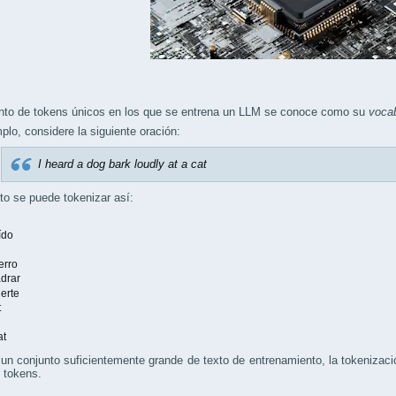
unto de tokens únicos en los que se entrena un LLM se conoce como su
vocab
plo, considere la siguiente oración:
I heard a dog bark loudly at a cat
to se puede tokenizar así:
ído
erro
adrar
uerte
t
at
 un conjunto suficientemente grande de texto de entrenamiento, la tokeniza
 tokens.