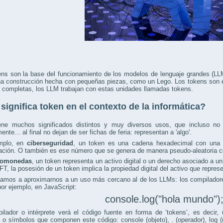
ens son la base del funcionamiento de los modelos de lenguaje grandes (L
 construcción hecha con pequeñas piezas, como un Lego. Los tokens son esa
 completas, los LLM trabajan con estas unidades llamadas tokens.
significa token en el contexto de la informática?
ene muchos significados distintos y muy diversos usos, que incluso no
ente... al final no dejan de ser fichas de feria: representan a 'algo'.
mplo, en
ciberseguridad
, un token es una cadena hexadecimal con una l
ación. O también es ese número que se genera de manera pseudo-aleatoria c
tomonedas
, un token representa un activo digital o un derecho asociado a u
FT, la posesión de un token implica la propiedad digital del activo que repres
vamos a aproximarnos a un uso más cercano al de los LLMs: los compilador
por ejemplo, en JavaScript:
console.log("hola mundo")
ilador o intérprete verá el código fuente en forma de ‘tokens’, es decir
 o símbolos que componen este código: console (objeto), . (operador), log 