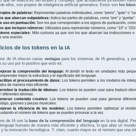
jo que se realiza es tan amplio y complejo, que actualmente ya existen vario
e ellos, son propios de inteligencia artificial generativa. Estos son
los bási
ropios de palabras:
Representan palabras individuales, como “perro”, “gato” o “ca
os que abarcan subpalabras:
Indica las partes de palabras, como “pre” y “guntar” 
e uso en puntuación:
Son los que corresponden a los signos de puntuación, como 
os que incluyen números:
Utilizados para representar números, como “10″ o “202
okens especiales:
Más curiosos ya que son los que abarcan las instrucciones o m
e una oración.
icios de los tokens en la IA
ens de IA ofrecen varias
ventajas
para los sistemas de IA generativa, y po
a su uso por lo positivo que esto es:
ejoran la comprensión del lenguaje:
Al dividir el texto en unidades más pequ
omprender mejor la estructura y el significado del lenguaje.
acilitan el procesamiento de datos:
Los tokens permiten a los modelos de intelig
atos de manera más eficiente.
ermiten la traducción de idiomas:
Los tokens se pueden usar para traducir idioma
n diferentes idiomas.
eneran contenido creativo:
Los tokens se pueden usar para generar diferent
ódigo, guiones y piezas musicales.
ejoran la eficiencia de los modelos:
Los tokens permiten optimizar el rendimi
justando el número de tokens que se pueden procesar a la vez.
ens de IA son la
base de la comprensión del lenguaje
en la era digital. P
lenguaje humano de manera más eficiente y efectiva, lo que abre un mundo 
y la innovación tecnológica. Y, claro, cuanto mayor es el número que una intel