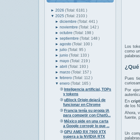
►
2026
(Total: 6181 )
▼
2025
(Total: 2103 )
►
diciembre
(Total: 441 )
►
noviembre
(Total: 142 )
►
octubre
(Total: 198 )
►
septiembre
(Total: 148 )
►
agosto
(Total: 100 )
Los tok
►
julio
(Total: 95 )
como una
►
junio
(Total: 133 )
palabras
►
mayo
(Total: 219 )
¿Qué 
►
abril
(Total: 193 )
►
marzo
(Total: 157 )
►
febrero
(Total: 112 )
Pues ti
curiosam
▼
enero
(Total: 165 )
Inteligencia artificial, TOPs
Por eje
y tokens
autentic
uBlock Origin dejará de
En
crip
funcionar en Chrome
de los N
Francia tenía su propia IA
Ahora, 
para competir con ChatG...
fuente, 
México pide en una carta
a Google corregir lo que ...
GPU AMD RX 7900 XTX
Un comp
supera a la NVIDIA RTX
palabras