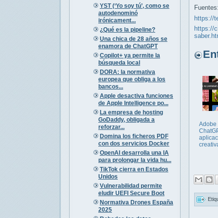
YST (‘Yo soy tú’, como se
Fuentes
autodenominó
https://
irónicament...
https://
¿Qué es la pipeline?
saber.ht
Una chica de 28 años se
enamora de ChatGPT
Entr
Copilot+ ya permite la
búsqueda local
DORA: la normativa
europea que obliga a los
bancos...
Apple desactiva funciones
de Apple Intelligence po...
La empresa de hosting
GoDaddy, obligada a
Adobe 
reforzar...
ChatGP
Domina los ficheros PDF
aplica
con dos servicios Docker
creativ
OpenAI desarrolla una IA
para prolongar la vida hu...
TikTok cierra en Estados
Unidos
Vulnerabilidad permite
eludir UEFI Secure Boot
Etiq
Normativa Drones España
2025