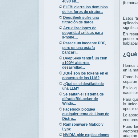
4090 en...
(termina
El FBI cierra los dominios
de los foros de pirater...
DeepSeek sufre una
Estos ‘t
filtración de datos
aplicado
signific
Actualizaciones de
seguridad críticas para
En resu
iPhone,...
posee r
Parece un inocente PDF,
hablaban
pero es una estafa
bancari...
¿Qué 
DeepSeek tendrá un clon
«100% abierto»
Hemos da
desarrollad...
en la ma
¿Qué son los tokens en el
Como he
contexto de los LLM?
separan 
¿Qué es el destilado de
Es lo q
una LLM?
nacimien
Se saltan el sistema de
cifrado BitLocker de
Para que
Windo...
lo únic
operar c
Facebook bloquea
cualquier tema de Linux de
Lo abord
Distro...
vectores
Ramsomware Makop y
Pues bie
Lynx
vectore
NVIDIA pide explicaciones
adaptan 