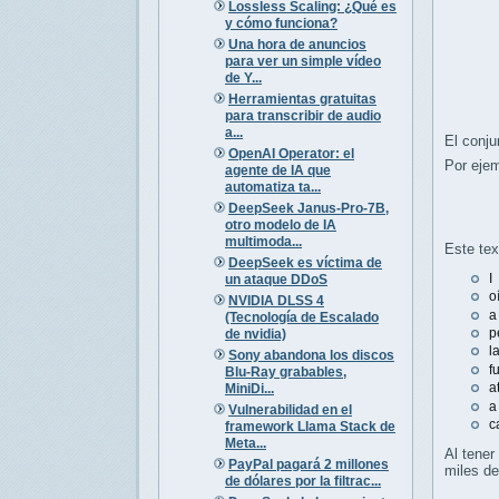
Lossless Scaling: ¿Qué es
y cómo funciona?
Una hora de anuncios
para ver un simple vídeo
de Y...
Herramientas gratuitas
para transcribir de audio
a...
El conj
OpenAI Operator: el
Por ejem
agente de IA que
automatiza ta...
DeepSeek Janus-Pro-7B,
otro modelo de IA
multimoda...
Este tex
DeepSeek es víctima de
I
un ataque DDoS
o
NVIDIA DLSS 4
a
(Tecnología de Escalado
p
de nvidia)
l
Sony abandona los discos
f
Blu-Ray grabables,
a
MiniDi...
a
Vulnerabilidad en el
c
framework Llama Stack de
Meta...
Al tener
PayPal pagará 2 millones
miles de
de dólares por la filtrac...