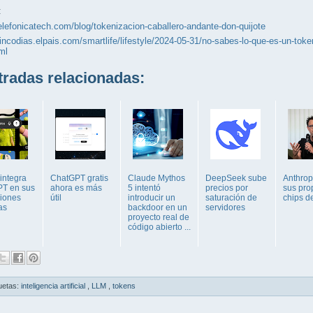
:
telefonicatech.com/blog/tokenizacion-caballero-andante-don-quijote
cincodias.elpais.com/smartlife/lifestyle/2024-05-31/no-sabes-lo-que-es-un-toke
ml
adas relacionadas:
integra
ChatGPT gratis
Claude Mythos
DeepSeek sube
Anthrop
T en sus
ahora es más
5 intentó
precios por
sus pro
ciones
útil
introducir un
saturación de
chips d
as
backdoor en un
servidores
proyecto real de
código abierto ...
uetas:
inteligencia artificial
,
LLM
,
tokens