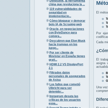
DeepSeek, la herramienta
Méto
china que revoluciona la ...
119 vulnerabilidades de
El métod
seguridad en
implementacio...
T
Cómo bloquear y demorar
T
bots IA de Scraping web
T
Oracle, en negociaciones
con ByteDance para
Por eje
compra...
codifica
Descubren que Elon Musk
Cada mét
hacía trampas en los
juego...
¿Cómo
Por ser cliente de
Movistar en España tienes
El trab
grati...
asigna 
HDMI 2.2 VS DisplayPort
actualid
2.1
Filtrados datos
B
personales de asegurados
T
de Asisa
G
Los fallos que cometió
Una vez
Ulbricht para ser
comprend
detenido:...
Instagram desata las
Difer
críticas de los usuarios
espa...
Donald Trump indulta a