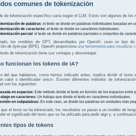
dos comunes de tokenización
o de tokenización específico varía según el LLM. Estos son algunos de los
okenización de palabras
: el texto se divide en palabras individuales basadas en u
okenización de caracteres
: el texto se divide en caracteres individuales.
okenización parcial
: el texto se divide en palabras parciales o conjuntos de caract
mplo, los modelos de GPT, desarrollados por OpenAI, usan un tipo de
ción de byte-par
(BPE). OpenAI proporciona
una herramienta para visualizar 
odo de tokenización tiene sus ventajas y desventajas
 funcionan los tokens de IA?
ajo del que hablamos, como hemos indicado antes, implica dividir el text
un valor o identificador único-. Existen diferentes métodos de
tokenizació
ad son los siguientes:
asada en espacios:
Este método divide el texto en función de los espacios entre 
rabajo en caracteres:
Un trabajo que divide el texto en caracteres individuales.
estión en subpalabras:
En este caso, se divide las palabras en unidades más pequ
 que el texto se ha
tokenizado
, los resultados se pasan a un modelo de lengu
er el significado del texto que se ha utilizado para pedir algo y, a continuac
entes tipos de tokens