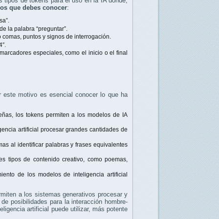
s tipos de tokens para el uso en la IA donde,
cos que debes conocer
:
sa”.
de la palabra “preguntar”.
comas, puntos y signos de interrogación.
4″.
arcadores especiales, como el inicio o el final
r este motivo es esencial conocer lo que ha
eñas, los tokens permiten a los modelos de IA
encia artificial procesar grandes cantidades de
s al identificar palabras y frases equivalentes
es tipos de contenido creativo, como poemas,
ento de los modelos de inteligencia artificial
ermiten a los sistemas generativos procesar y
de posibilidades para la interacción hombre-
igencia artificial puede utilizar, más potente