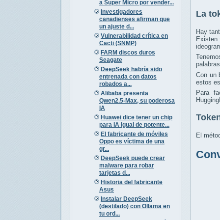
a Super Micro por vender...
Investigadores
La to
canadienses afirman que
un ajuste d...
Hay tan
Vulnerabilidad crítica en
Existen 
Cacti (SNMP)
ideogram
FARM discos duros
Tenemos 
Seagate
palabras
DeepSeek habría sido
Con un 
entrenada con datos
estos es
robados a...
Para fa
Alibaba presenta
Hugging
Qwen2.5-Max, su poderosa
IA
Token
Huawei dice tener un chip
para IA igual de potente...
El fabricante de móviles
El métod
Oppo es víctima de una
gr...
Conv
DeepSeek puede crear
malware para robar
tarjetas d...
Historia del fabricante
Asus
Instalar DeepSeek
(destilado) con Ollama en
tu ord...