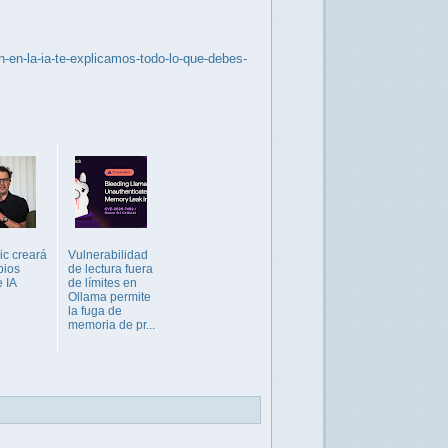
n-en-la-ia-te-explicamos-todo-lo-que-debes-
ic creará
Vulnerabilidad
pios
de lectura fuera
e IA
de límites en
Ollama permite
la fuga de
memoria de pr...