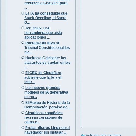
recurren a ChatGPT para
...
La IA ha conseguido que
Stack Overflow, el Santo
G...
Tor Oniux, una
herramienta que aísla
aplicaciones ...
RootedCON lleva al
Tribunal Constitucional los
blo...
Hackeo a Coinbase: los
atacantes se cuelan en las
...
El CEO de Cloudflare
advierte que la IA y el
inter...
Los nuevos grandes
modelos de IA generativa
se ret...
El Museo de Historia de la
Computación, paraíso de...
Científicos españoles
recrean corazones de
gatos e...
Probar distros Linux en el
navegador sin instalar ...
Entrada más reciente