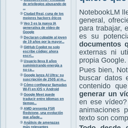
de privilegios abusando de
...
NotebookLM lle
Ciudad Real, cuna de los
mejores hackers éticos
general, ofrec
Veo 3 es la nueva IA
para trabajar, 
generativa de vídeo de
Google
es su potenci
Declaran culpable al joven
de 19 años por la mayor...
documentos q
GitHub Copilot no solo
externas ni ut
escribe código: ahora
escri...
propia Google.
Usuario lleva 8 años
suministrando energía a
Pues bien, No
su ca...
Google lanza AI Ultra: su
buscar datos e
suscripción de 250$ al m...
contenido qu
Cómo configurar llamadas
Wi-Fi en iOS y Android
generar un ví
Google Meet puede
traducir entre idiomas en
en ese vídeo? 
tiempo...
animaciones p
AMD presenta FSR
Redstone, una evolución
texto son comp
que añade...
Análisis de amenazas
Todo desde 
más relevantes