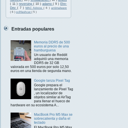
( 11 )
reversing
( 10 )
adamo
( 9 )
Ehn-
Dev
( 7 )
MAC Adress
( 6 )
antimalware
( 6 )
oclHashcat
( 5 )
Entradas populares
Memoria DDR5 de 500
euros al precio de una
hamburguesa
Un usuario de Reddit
adquirió una memoria
DDR5 de 32 GB
valorada en 500 euros por solo 12,50
euros en una tienda de segunda mano.
Google lanza Pixel Tag
Google prepara el
lanzamiento de Pixel Tag
, un localizador de
objetos similar al AirTag
para llenar el hueco de
hardware en su ecosistema A...
MacBook Pro M5 Max se
sobrecalienta y daña el
teclado
El MacBook Pro M5 Max