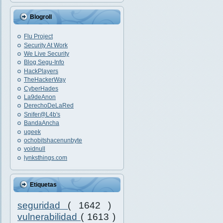
Blogroll
Flu Project
Security At Work
We Live Security
Blog Segu-Info
HackPlayers
TheHackerWay
CyberHades
La9deAnon
DerechoDeLaRed
Snifer@L4b's
BandaAncha
ugeek
ochobitshacenunbyte
voidnull
lynksthings.com
Etiquetas
seguridad
( 1642 )
vulnerabilidad
( 1613 )