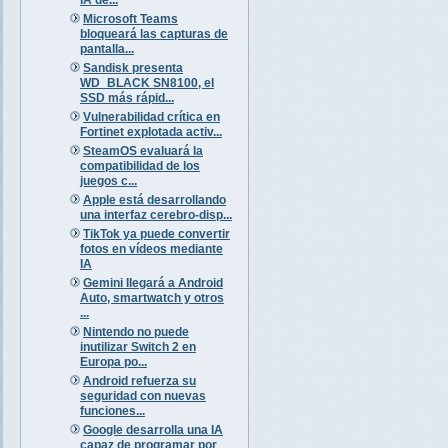
Microsoft Teams
bloqueará las capturas de
pantalla...
Sandisk presenta
WD_BLACK SN8100, el
SSD más rápid...
Vulnerabilidad crítica en
Fortinet explotada activ...
SteamOS evaluará la
compatibilidad de los
juegos c...
Apple está desarrollando
una interfaz cerebro-disp...
TikTok ya puede convertir
fotos en vídeos mediante
IA
Gemini llegará a Android
Auto, smartwatch y otros
...
Nintendo no puede
inutilizar Switch 2 en
Europa po...
Android refuerza su
seguridad con nuevas
funciones...
Google desarrolla una IA
capaz de programar por