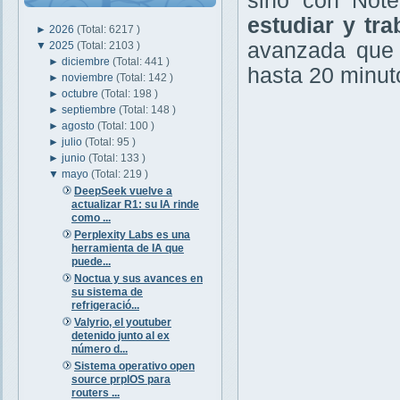
sino con Note
estudiar y tr
►
2026
(Total: 6217 )
avanzada que 
▼
2025
(Total: 2103 )
►
diciembre
(Total: 441 )
hasta 20 minut
►
noviembre
(Total: 142 )
►
octubre
(Total: 198 )
►
septiembre
(Total: 148 )
►
agosto
(Total: 100 )
►
julio
(Total: 95 )
►
junio
(Total: 133 )
▼
mayo
(Total: 219 )
DeepSeek vuelve a
actualizar R1: su IA rinde
como ...
Perplexity Labs es una
herramienta de IA que
puede...
Noctua y sus avances en
su sistema de
refrigeració...
Valyrio, el youtuber
detenido junto al ex
número d...
Sistema operativo open
source prplOS para
routers ...