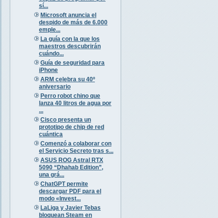
sí...
Microsoft anuncia el
despido de más de 6.000
emple...
La guía con la que los
maestros descubrirán
cuándo...
Guía de seguridad para
iPhone
ARM celebra su 40º
aniversario
Perro robot chino que
lanza 40 litros de agua por
...
Cisco presenta un
prototipo de chip de red
cuántica
Comenzó a colaborar con
el Servicio Secreto tras s...
ASUS ROG Astral RTX
5090 “Dhahab Edition”,
una grá...
ChatGPT permite
descargar PDF para el
modo «Invest...
LaLiga y Javier Tebas
bloquean Steam en