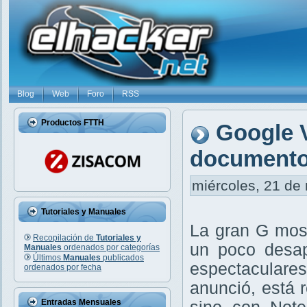
Blog
Web
Foro
RSS
Productos FTTH
Google V
documentos
miércoles, 21 de 
Tutoriales y Manuales
La gran G mos
Recopilación de
Tutoriales y
un poco desap
Manuales
ordenados por categorías
Últimos
Manuales
publicados
espectaculare
ordenados por fecha
anunció, está 
Entradas Mensuales