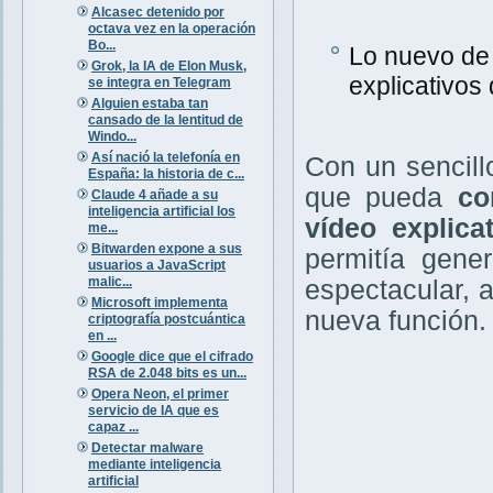
Alcasec detenido por
octava vez en la operación
Bo...
Lo nuevo de
Grok, la IA de Elon Musk,
explicativos
se integra en Telegram
Alguien estaba tan
cansado de la lentitud de
Windo...
Así nació la telefonía en
Con un sencil
España: la historia de c...
que pueda
co
Claude 4 añade a su
inteligencia artificial los
vídeo explicat
me...
Bitwarden expone a sus
permitía gen
usuarios a JavaScript
malic...
espectacular, 
Microsoft implementa
nueva función
criptografía postcuántica
en ...
Google dice que el cifrado
RSA de 2.048 bits es un...
Opera Neon, el primer
servicio de IA que es
capaz ...
Detectar malware
mediante inteligencia
artificial