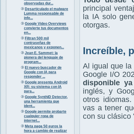
observadas dur...
principal vent
Desarticulado el malware
Lumma responsable de
la IA solo gen
infe...
otorgas.
Google Video Overviews
convierte tus documentos
en...
Filtran 500 mil
contraseñas de
mexicanos y exponen...
Increíble,
Jean E. Sammet: la
pionera del lenguaje de
program...
Al igual que l
El nuevo buscador de
Google con IA para
Google I/O 202
responder ...
disponible y
Google presenta Android
XR: su sistema con IA
inglés, y Goo
para...
Google SynthID Detector,
otros idiomas
una herramienta que
ident...
vas a tener qu
Google permite probarte
con su clásico 
cualquier ropa de
internet...
Meta paga 50 euros la
hora a cambio de realizar