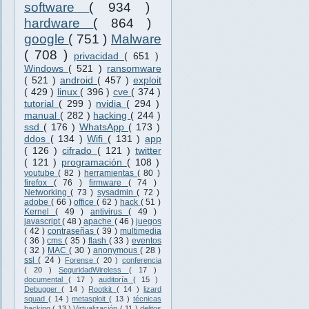
software
( 934 )
hardware
( 864 )
google
( 751 )
Malware
( 708 )
privacidad
( 651 )
Windows
( 521 )
ransomware
( 521 )
android
( 457 )
exploit
( 429 )
linux
( 396 )
cve
( 374 )
tutorial
( 299 )
nvidia
( 294 )
manual
( 282 )
hacking
( 244 )
ssd
( 176 )
WhatsApp
( 173 )
ddos
( 134 )
Wifi
( 131 )
app
( 126 )
cifrado
( 121 )
twitter
( 121 )
programación
( 108 )
youtube
( 82 )
herramientas
( 80 )
firefox
( 76 )
firmware
( 74 )
Networking
( 73 )
sysadmin
( 72 )
adobe
( 66 )
office
( 62 )
hack
( 51 )
Kernel
( 49 )
antivirus
( 49 )
javascript
( 48 )
apache
( 46 )
juegos
( 42 )
contraseñas
( 39 )
multimedia
( 36 )
cms
( 35 )
flash
( 33 )
eventos
( 32 )
MAC
( 30 )
anonymous
( 28 )
ssl
( 24 )
Forense
( 20 )
conferencia
( 20 )
SeguridadWireless
( 17 )
documental
( 17 )
auditoría
( 15 )
Debugger
( 14 )
Rootkit
( 14 )
lizard
squad
( 14 )
metasploit
( 13 )
técnicas
hacking
( 13 )
Virtualización
( 11 )
delitos