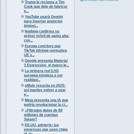
Trump le reclama a Tim
Cook que deje de fabricar
e...
YouTube usará Gemini
para insertar anuncios
imposi...
Nothing confirma su
primer móvil de gama alta:
cos...
Europa concluye que
TikTok infringe normativa
UE s...
Google presenta Material
3 Expressive, el nuevo le...
La primera red 5.5G
europea empieza a ser
realidad...
eMule resucita en 2025:
así puedes volver a usar
e...
Meta presenta una IA que
podría revolucionar la ci...
¿Filtrados datos de 89
millones de cuentas
Steam?
EE.UU. advierte: las
empresas que usen chips
IA de...