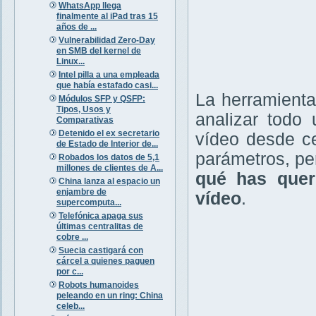
WhatsApp llega
finalmente al iPad tras 15
años de ...
Vulnerabilidad Zero-Day
en SMB del kernel de
Linux...
Intel pilla a una empleada
que había estafado casi...
La herramient
Módulos SFP y QSFP:
Tipos, Usos y
analizar todo
Comparativas
Detenido el ex secretario
vídeo desde c
de Estado de Interior de...
parámetros, per
Robados los datos de 5,1
millones de clientes de A...
qué has quer
China lanza al espacio un
enjambre de
vídeo
.
supercomputa...
Telefónica apaga sus
últimas centralitas de
cobre ...
Suecia castigará con
cárcel a quienes paguen
por c...
Robots humanoides
peleando en un ring: China
celeb...