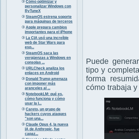
Cómo optimizar y
personalizar Windows con
RyTuneX
SteamOS estrena soporte
para máquinas de terceros
Apple prepara cambios
importantes para el iPhone
La CIA usó una increíble
web de Star Wars para
esp...
SteamOS saca las
vergüenzas a Windows en
Puede generar
consolas ...
tipo y complet
URLCheck analiza los
enlaces en Android
forma resumid
Donald Trump amenaza
con imponer más
cómo trabaja 
aranceles al ...
NotebookLM: qué es,
cómo funciona y cómo
usar la I...
Careto, un grupo de
hackers cuyos ataques
"son una...
Claude Opus 4, la nueva
IA de Anthropic, fue
capaz...