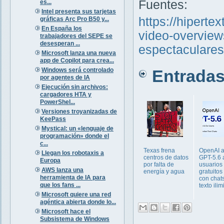
Fuentes:
es...
Intel presenta sus tarjetas
https://hipert
gráficas Arc Pro B50 y...
En España los
video-overview
trabajadores del SEPE se
desesperan ...
espectaculares
Microsoft lanza una nueva
app de Copilot para crea...
Windows será controlado
Entradas 
por agentes de IA
Ejecución sin archivos:
cargadores HTA y
PowerShel...
Versiones troyanizadas de
KeePass
Mystical: un «lenguaje de
programación» donde el
c...
Texas frena
OpenAI a
Llegan los robotaxis a
centros de datos
GPT-5.6 
Europa
por falta de
usuarios
AWS lanza una
energía y agua
gratuitos
herramienta de IA para
con chat
que los fans ...
texto ili
Microsoft quiere una red
agéntica abierta donde lo...
Microsoft hace el
Subsistema de Windows