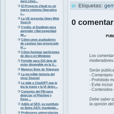
para Linux...
Etiquetas:
gem
El Proyecto zVault es un
nuevo sistema Operativo
c...
La UE presenta Open Web
0 comentar
Search
CynGo, el Duolingo para
aprender ciberseguridad
de...
PUB
Cómo unos asaltadores
de casinos han provocado
el ...
Cómo fusionar particiones
Los comentar
de disco en Windows
moderadores
Fortnite para iOS deja de
estar disponible en la U...
Mejores Bots de Telegram
Serán publica
La increíble historia del
- Comentario 
virus Stuxnet
- Prohibido 
Le pide a ChatGPT que le
- Evite inclui
lea la mano y la IA detec...
- Contenidos 
Consejos del FBI para
detectar el Phishing y
Debe saber qu
Deep ...
la opinión de
Adiós al SEO, su sustituto
se llama AEO: manipular...
Profesores universitarios