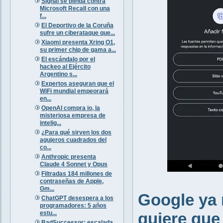
Signal se blinda contra
Microsoft Recall con una
f...
El Deportivo de la Coruña
sufre un ciberataque que...
Xiaomi presenta Xring O1,
su primer chip de gama a...
El escándalo por el
hackeo al Ejército
Argentino s...
Expertos aseguran que el
WiFi mundial empeorará
en...
OpenAI compra io, la
misteriosa empresa de
intelig...
¿Para qué sirven los dos
agujeros cuadrados del
co...
Anthropic presenta
Claude 4 Sonnet y Opus
Filtradas 184 millones de
contraseñas de Apple,
Gm...
Google ya 
ChatGPT desespera a los
programadores: 5 años
estu...
quiere que
BadSuccessor: escalada