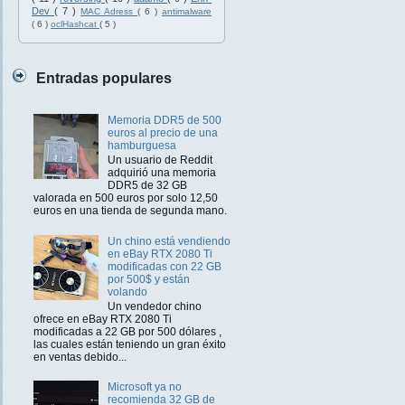
Dev
( 7 )
MAC Adress
( 6 )
antimalware
( 6 )
oclHashcat
( 5 )
Entradas populares
Memoria DDR5 de 500
euros al precio de una
hamburguesa
Un usuario de Reddit
adquirió una memoria
DDR5 de 32 GB
valorada en 500 euros por solo 12,50
euros en una tienda de segunda mano.
Un chino está vendiendo
en eBay RTX 2080 Ti
modificadas con 22 GB
por 500$ y están
volando
Un vendedor chino
ofrece en eBay RTX 2080 Ti
modificadas a 22 GB por 500 dólares ,
las cuales están teniendo un gran éxito
en ventas debido...
Microsoft ya no
recomienda 32 GB de