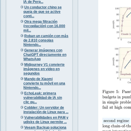
IA de Perp...
Un conductor chino se
queja de que se active
conti...
Otra mega filtración
(recopilación) con 16.000
mil...
Roban un camión con más
de 2.810 consolas
Nintendo...
Generar imágenes con
ChatGPT directamente en
WhatsApp
Midjourney V1 convierte
imágenes en video en
segundos
Mando de Xiaomi
convierte tu móvil en una
Nintendo...
EchoLeak: primera
vulnerabilidad de IA sin
clic qu...
Cobbler: Un servidor de
instalación de Linux para ...
Vulnerabilidades en PAM y
udisks de Linux permite ...
Veeam Backup soluciona