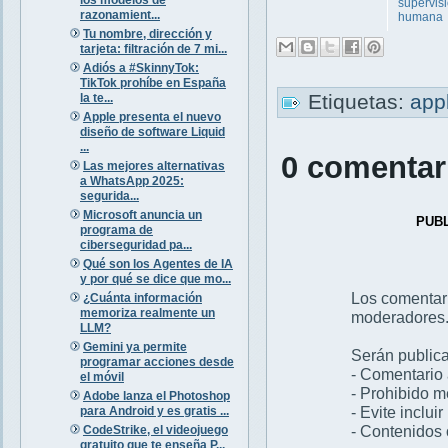
supervis
razonamient...
humana
Tu nombre, dirección y
tarjeta: filtración de 7 mi...
Adiós a #SkinnyTok:
TikTok prohíbe en España
Etiquetas:
app
la te...
Apple presenta el nuevo
diseño de software Liquid
...
0 comentar
Las mejores alternativas
a WhatsApp 2025:
segurida...
Microsoft anuncia un
PUB
programa de
ciberseguridad pa...
Qué son los Agentes de IA
y por qué se dice que mo...
Los comentar
¿Cuánta información
memoriza realmente un
moderadores
LLM?
Gemini ya permite
Serán publica
programar acciones desde
- Comentario 
el móvil
- Prohibido 
Adobe lanza el Photoshop
- Evite inclui
para Android y es gratis ...
- Contenidos 
CodeStrike, el videojuego
gratuito que te enseña P...