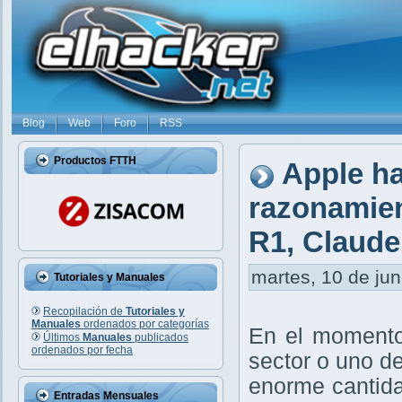
Blog
Web
Foro
RSS
Productos FTTH
Apple h
razonamien
R1, Claude
martes, 10 de jun
Tutoriales y Manuales
Recopilación de
Tutoriales y
Manuales
ordenados por categorías
En el momento
Últimos
Manuales
publicados
ordenados por fecha
sector o uno d
enorme cantida
Entradas Mensuales