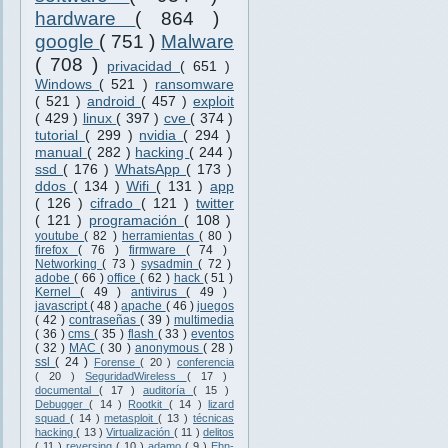
hardware
( 864 )
google
( 751 )
Malware
( 708 )
privacidad
( 651 )
Windows
( 521 )
ransomware
( 521 )
android
( 457 )
exploit
( 429 )
linux
( 397 )
cve
( 374 )
tutorial
( 299 )
nvidia
( 294 )
manual
( 282 )
hacking
( 244 )
ssd
( 176 )
WhatsApp
( 173 )
ddos
( 134 )
Wifi
( 131 )
app
( 126 )
cifrado
( 121 )
twitter
( 121 )
programación
( 108 )
youtube
( 82 )
herramientas
( 80 )
firefox
( 76 )
firmware
( 74 )
Networking
( 73 )
sysadmin
( 72 )
adobe
( 66 )
office
( 62 )
hack
( 51 )
Kernel
( 49 )
antivirus
( 49 )
javascript
( 48 )
apache
( 46 )
juegos
( 42 )
contraseñas
( 39 )
multimedia
( 36 )
cms
( 35 )
flash
( 33 )
eventos
( 32 )
MAC
( 30 )
anonymous
( 28 )
ssl
( 24 )
Forense
( 20 )
conferencia
( 20 )
SeguridadWireless
( 17 )
documental
( 17 )
auditoría
( 15 )
Debugger
( 14 )
Rootkit
( 14 )
lizard
squad
( 14 )
metasploit
( 13 )
técnicas
hacking
( 13 )
Virtualización
( 11 )
delitos
( 11 )
reversing
( 10 )
adamo
( 9 )
Ehn-