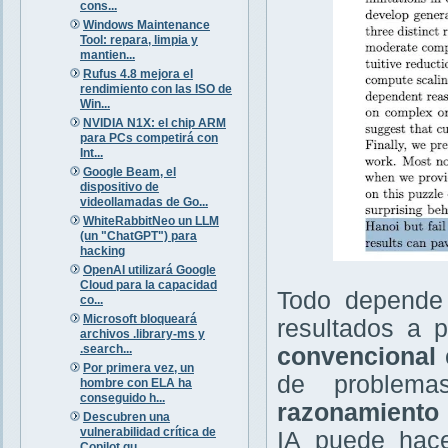
cons...
Windows Maintenance
Tool: repara, limpia y
mantien...
Rufus 4.8 mejora el
rendimiento con las ISO de
Win...
NVIDIA N1X: el chip ARM
para PCs competirá con
Int...
Google Beam, el
dispositivo de
videollamadas de Go...
WhiteRabbitNeo un LLM
(un "ChatGPT") para
hacking
OpenAI utilizará Google
Cloud para la capacidad
Todo depende 
co...
Microsoft bloqueará
resultados a 
archivos .library-ms y
.search...
convencional
Por primera vez, un
de proble
hombre con ELA ha
conseguido h...
razonamiento
Descubren una
vulnerabilidad crítica de
IA puede hace
Copilot qu...