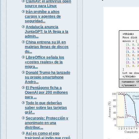
ClamAV: el antivirus open
source para Linux
Irán prohíbe a altos
cargos y agentes de
seguridad...
Andalucía anuncia
JuntaGPT: la IA llega a la
admin...
China entrena su IA en
maletas llenas de discos
du...
LibreOffice señala los
«costes reales» de la
migra...
Donald Trump ha lanzado
su propio smartphone
Andro...
El Pentágono ficha a
OpenAI por 200 millones
para ...
Todo lo que deberías
saber sobre las tarjetas
gráf...
Securonis: Protección y
anonimato en una
distribuc...
Así es como el ego
traicionó al indio que creó