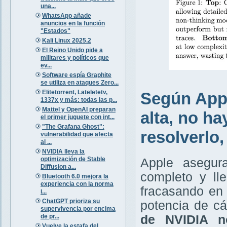
una...
WhatsApp añade
anuncios en la función
"Estados"
Kali Linux 2025.2
El Reino Unido pide a
militares y políticos que
ev...
Software espía Graphite
se utiliza en ataques Zero...
Elitetorrent, Lateletetv,
Según Appl
1337x y más: todas las p...
Mattel y OpenAI preparan
alta, no h
el primer juguete con int...
"The Grafana Ghost":
resolverlo
vulnerabilidad que afecta
al ...
NVIDIA lleva la
optimización de Stable
Apple asegur
Diffusion a...
completo y ll
Bluetooth 6.0 mejora la
experiencia con la norma
fracasando en 
i...
ChatGPT prioriza su
potencia de c
supervivencia por encima
de pr...
de NVIDIA n
Vuelve la estafa del