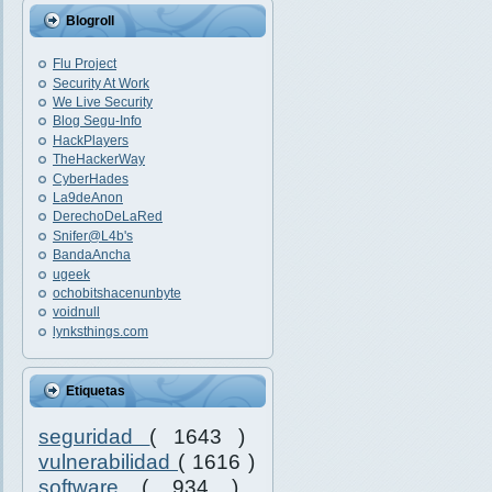
Blogroll
Flu Project
Security At Work
We Live Security
Blog Segu-Info
HackPlayers
TheHackerWay
CyberHades
La9deAnon
DerechoDeLaRed
Snifer@L4b's
BandaAncha
ugeek
ochobitshacenunbyte
voidnull
lynksthings.com
Etiquetas
seguridad
( 1643 )
vulnerabilidad
( 1616 )
software
( 934 )