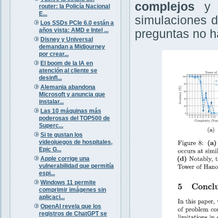
complejos
y v
router: la Policía Nacional
E...
simulaciones d
Los SSDs PCIe 6.0 están a
años vista: AMD e Intel ...
preguntas no ha
Disney y Universal
demandan a Midjourney
por crear...
El boom de la IA en
atención al cliente se
desinfl...
Alemania abandona
Microsoft y anuncia que
instalar...
Las 10 máquinas más
poderosas del TOP500 de
Superc...
Si te gustan los
videojuegos de hospitales,
Epic G...
Apple corrige una
vulnerabilidad que permitía
espi...
Windows 11 permite
comprimir imágenes sin
aplicaci...
OpenAI revela que los
registros de ChatGPT se