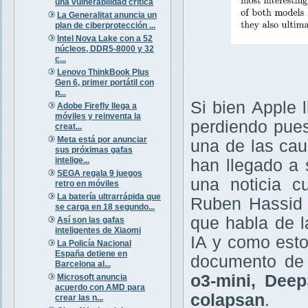
una vulnerabilidad crítica
La Generalitat anuncia un
plan de ciberprotección ...
Intel Nova Lake con a 52
núcleos, DDR5-8000 y 32
c...
Lenovo ThinkBook Plus
Gen 6, primer portátil con
p...
Si bien Apple 
Adobe Firefly llega a
móviles y reinventa la
perdiendo pues
creat...
Meta está por anunciar
una de las cau
sus próximas gafas
intelige...
han llegado a 
SEGA regala 9 juegos
una noticia c
retro en móviles
La batería ultrarrápida que
Ruben Hassid
se carga en 18 segundo...
que habla de l
Así son las gafas
inteligentes de Xiaomi
IA y como esto
La Policía Nacional
España detiene en
documento de
Barcelona al...
o3-mini, Dee
Microsoft anuncia
acuerdo con AMD para
colapsan
.
crear las n...