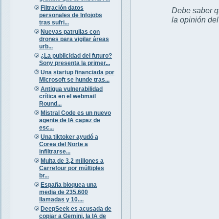
Filtración datos
Debe saber qu
personales de Infojobs
la opinión de
tras sufri...
Nuevas patrullas con
drones para vigilar áreas
urb...
¿La publicidad del futuro?
Sony presenta la primer...
Una startup financiada por
Microsoft se hunde tras...
Antigua vulnerabilidad
crítica en el webmail
Round...
Mistral Code es un nuevo
agente de IA capaz de
esc...
Una tiktoker ayudó a
Corea del Norte a
infiltrarse...
Multa de 3,2 millones a
Carrefour por múltiples
br...
España bloquea una
media de 235.600
llamadas y 10....
DeepSeek es acusada de
copiar a Gemini, la IA de