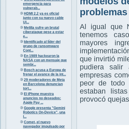
modelos de
emergencia para
vulnerab...
problemas 
HDMI 2.2 ya es oficial
junto con su nuevo cable
Ul...
Al igual que 
Melilla sufre un brutal
ciberataque pese a estar
tenemos caso
e...
mayores ing
Identificado al líder del
grupo de ransomware
implementació
Cont...
En 1989 hackearon la
que invirtió mi
NASA con un mensaje que
sembr...
pudiera salir
Bosch acusa a Europa de
empresas como 
frenar el avance de la int...
29 moderadores de Meta
peor de todo
en Barcelona denuncian
tort...
estaban lista
El iPhone muestra
provocó quejas
anuncios no deseados:
Apple Pay ...
Google presenta "Gemini
Robotics On-Device", una
I...
Comet, el nuevo
navegador impulsado por