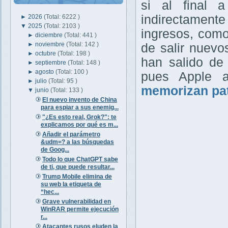
si al final 
indirectament
►
2026
(Total: 6222 )
▼
2025
(Total: 2103 )
ingresos, como
►
diciembre
(Total: 441 )
►
noviembre
(Total: 142 )
de salir nuevo
►
octubre
(Total: 198 )
han salido de
►
septiembre
(Total: 148 )
►
agosto
(Total: 100 )
pues Apple 
►
julio
(Total: 95 )
memorizan pa
▼
junio
(Total: 133 )
El nuevo invento de China
para espiar a sus enemig...
"¿Es esto real, Grok?": te
explicamos por qué es m...
Añadir el parámetro
&udm=? a las búsquedas
de Goog...
Todo lo que ChatGPT sabe
de ti, que puede resultar...
Trump Mobile elimina de
su web la etiqueta de
“hec...
Grave vulnerabilidad en
WinRAR permite ejecución
r...
Atacantes rusos eluden la