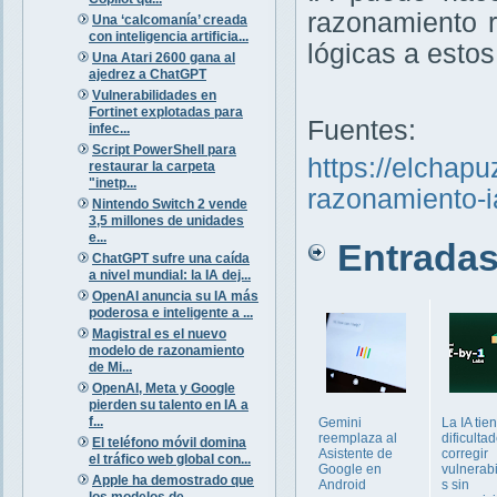
razonamiento 
Una ‘calcomanía’ creada
con inteligencia artificia...
lógicas a esto
Una Atari 2600 gana al
ajedrez a ChatGPT
Vulnerabilidades en
Fortinet explotadas para
Fuentes:
infec...
Script PowerShell para
https://elchap
restaurar la carpeta
"inetp...
razonamiento-i
Nintendo Switch 2 vende
3,5 millones de unidades
e...
Entradas 
ChatGPT sufre una caída
a nivel mundial: la IA dej...
OpenAI anuncia su IA más
poderosa e inteligente a ...
Magistral es el nuevo
modelo de razonamiento
de Mi...
OpenAI, Meta y Google
pierden su talento en IA a
f...
Gemini
La IA tie
reemplaza al
dificulta
El teléfono móvil domina
Asistente de
corregir
el tráfico web global con...
Google en
vulnerab
Apple ha demostrado que
Android
s sin
los modelos de