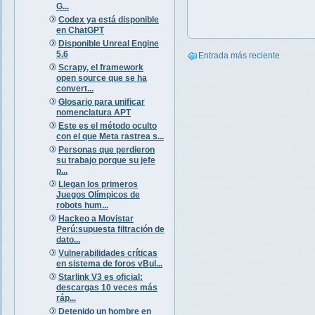
G...
Codex ya está disponible
en ChatGPT
Disponible Unreal Engine
5.6
Entrada más reciente
Scrapy, el framework
open source que se ha
convert...
Glosario para unificar
nomenclatura APT
Este es el método oculto
con el que Meta rastrea s...
Personas que perdieron
su trabajo porque su jefe
p...
Llegan los primeros
Juegos Olímpicos de
robots hum...
Hackeo a Movistar
Perú:supuesta filtración de
dato...
Vulnerabilidades críticas
en sistema de foros vBul...
Starlink V3 es oficial:
descargas 10 veces más
ráp...
Detenido un hombre en