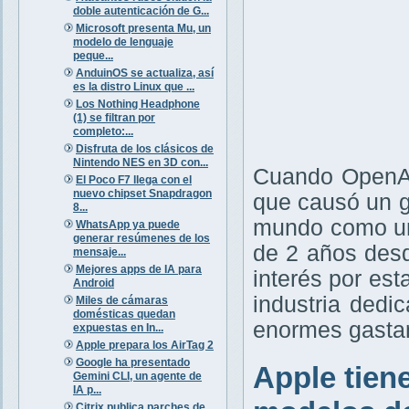
doble autenticación de G...
Microsoft presenta Mu, un
modelo de lenguaje
peque...
AnduinOS se actualiza, así
es la distro Linux que ...
Los Nothing Headphone
(1) se filtran por
completo:...
Disfruta de los clásicos de
Nintendo NES en 3D con...
Cuando OpenAI
El Poco F7 llega con el
nuevo chipset Snapdragon
que causó un g
8...
mundo como un
WhatsApp ya puede
generar resúmenes de los
de 2 años des
mensaje...
Mejores apps de IA para
interés por es
Android
industria dedi
Miles de cámaras
domésticas quedan
enormes gastan
expuestas en In...
Apple prepara los AirTag 2
Google ha presentado
Apple tien
Gemini CLI, un agente de
IA p...
Citrix publica parches de