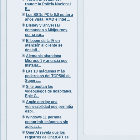
router: la Policía Nacional
E...
Los SSDs PCIe 6.0 están a
años vista: AMD e Intel ...
Disney y Universal
demandan a Midjourney
por crear...
El boom de la IA en
atención al cliente se
desinfl...
Alemania abandona
Microsoft y anuncia que
instalar...
Las 10 máquinas más
poderosas del TOP500 de
Superc...
Si te gustan los
videojuegos de hospitales,
Epic G...
Apple corrige una
vulnerabilidad que permitía
espi...
Windows 11 permite
comprimir imágenes sin
aplicaci...
OpenAI revela que los
registros de ChatGPT se