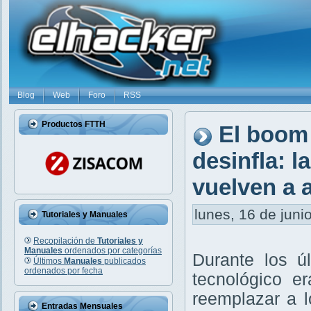
Blog
Web
Foro
RSS
Productos FTTH
El boom 
desinfla: l
vuelven a 
lunes, 16 de juni
Tutoriales y Manuales
Recopilación de
Tutoriales y
Manuales
ordenados por categorías
Durante los ú
Últimos
Manuales
publicados
ordenados por fecha
tecnológico er
reemplazar a l
Entradas Mensuales