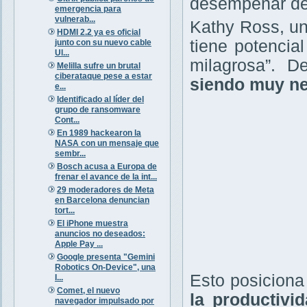
desempeñar den
emergencia para
vulnerab...
Kathy Ross, un
HDMI 2.2 ya es oficial
tiene potencial
junto con su nuevo cable
Ul...
milagrosa”. 
Melilla sufre un brutal
ciberataque pese a estar
siendo muy ne
e...
Identificado al líder del
grupo de ransomware
Cont...
En 1989 hackearon la
NASA con un mensaje que
sembr...
Bosch acusa a Europa de
frenar el avance de la int...
29 moderadores de Meta
en Barcelona denuncian
tort...
El iPhone muestra
anuncios no deseados:
Apple Pay ...
Google presenta "Gemini
Robotics On-Device", una
Esto posicion
I...
Comet, el nuevo
la productivi
navegador impulsado por