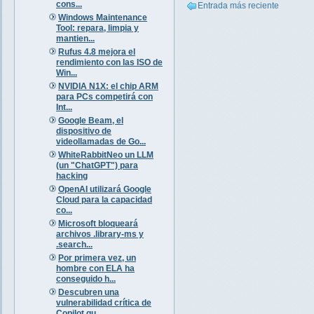
cons...
Entrada más reciente
Windows Maintenance
Tool: repara, limpia y
mantien...
Rufus 4.8 mejora el
rendimiento con las ISO de
Win...
NVIDIA N1X: el chip ARM
para PCs competirá con
Int...
Google Beam, el
dispositivo de
videollamadas de Go...
WhiteRabbitNeo un LLM
(un "ChatGPT") para
hacking
OpenAI utilizará Google
Cloud para la capacidad
co...
Microsoft bloqueará
archivos .library-ms y
.search...
Por primera vez, un
hombre con ELA ha
conseguido h...
Descubren una
vulnerabilidad crítica de
Copilot qu...