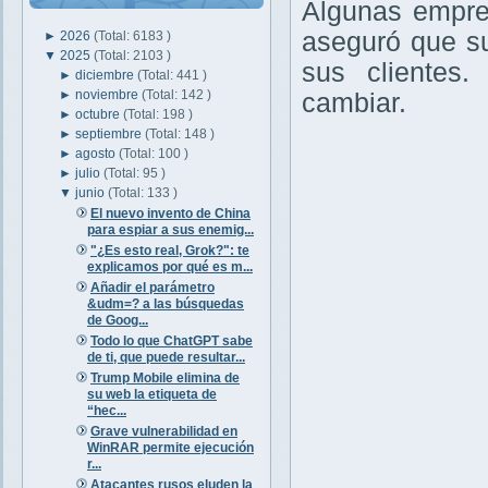
Algunas empres
aseguró que s
►
2026
(Total: 6183 )
▼
2025
(Total: 2103 )
sus clientes
►
diciembre
(Total: 441 )
►
noviembre
(Total: 142 )
cambiar.
►
octubre
(Total: 198 )
►
septiembre
(Total: 148 )
►
agosto
(Total: 100 )
►
julio
(Total: 95 )
▼
junio
(Total: 133 )
El nuevo invento de China
para espiar a sus enemig...
"¿Es esto real, Grok?": te
explicamos por qué es m...
Añadir el parámetro
&udm=? a las búsquedas
de Goog...
Todo lo que ChatGPT sabe
de ti, que puede resultar...
Trump Mobile elimina de
su web la etiqueta de
“hec...
Grave vulnerabilidad en
WinRAR permite ejecución
r...
Atacantes rusos eluden la