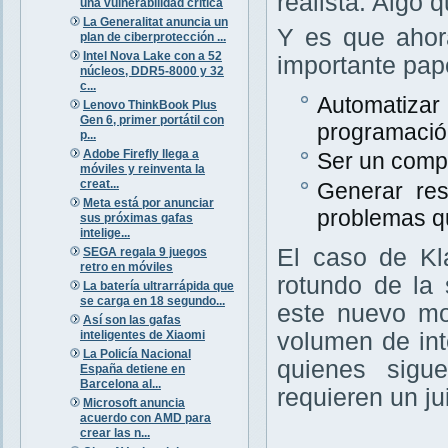
realista. Algo
una vulnerabilidad crítica
La Generalitat anuncia un
Y es que ahor
plan de ciberprotección ...
Intel Nova Lake con a 52
importante pap
núcleos, DDR5-8000 y 32
c...
Automatizar
Lenovo ThinkBook Plus
Gen 6, primer portátil con
programació
p...
Adobe Firefly llega a
Ser un comp
móviles y reinventa la
creat...
Generar res
Meta está por anunciar
problemas q
sus próximas gafas
intelige...
El caso de Kl
SEGA regala 9 juegos
retro en móviles
rotundo de la 
La batería ultrarrápida que
se carga en 18 segundo...
este nuevo mo
Así son las gafas
inteligentes de Xiaomi
volumen de in
La Policía Nacional
quienes sigu
España detiene en
Barcelona al...
requieren un ju
Microsoft anuncia
acuerdo con AMD para
crear las n...