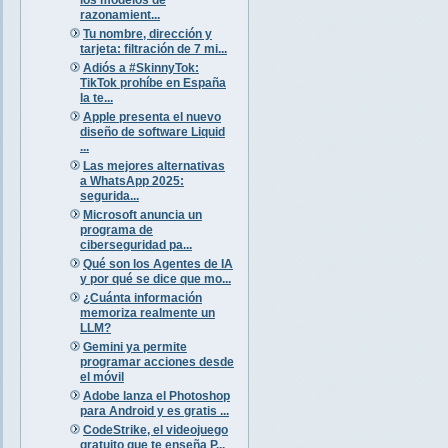
razonamient...
Tu nombre, dirección y
tarjeta: filtración de 7 mi...
Adiós a #SkinnyTok:
TikTok prohíbe en España
la te...
Apple presenta el nuevo
diseño de software Liquid
...
Las mejores alternativas
a WhatsApp 2025:
segurida...
Microsoft anuncia un
programa de
ciberseguridad pa...
Qué son los Agentes de IA
y por qué se dice que mo...
¿Cuánta información
memoriza realmente un
LLM?
Gemini ya permite
programar acciones desde
el móvil
Adobe lanza el Photoshop
para Android y es gratis ...
CodeStrike, el videojuego
gratuito que te enseña P...