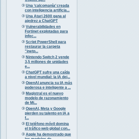
Una ‘calcomanía’ creada
con inteligencia artificia...
Una Atari 2600 gana al
ajedrez a ChatGPT
Vulnerabilidades en
Fortinet explotadas para
infec...
Script PowerShell para
restaurar la carpeta
"inetp...
Nintendo Switch 2 vende
3,5 millones de unidades
e...
ChatGPT sufre una caída
a nivel mundial: la IA dej...
OpenAI anuncia su IA más
poderosa e inteligente a ...
Magistral es el nuevo
modelo de razonamiento
de Mi...
OpenAI, Meta y Google
pierden su talento en IA a
f...
El teléfono móvil domina
el tráfico web global con...
Apple ha demostrado que
los modelos de