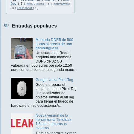
Dev
( 7 )
MAC Adress
( 6 )
antimalware
( 6 )
oclHashcat
( 5 )
Entradas populares
Memoria DDR5 de 500
euros al precio de una
hamburguesa
Un usuario de Reddit
adquirió una memoria
DDR5 de 32 GB
valorada en 500 euros por solo 12,50
euros en una tienda de segunda mano.
Google lanza Pixel Tag
Google prepara el
lanzamiento de Pixel Tag
, un localizador de
objetos similar al AirTag
para llenar el hueco de
hardware en su ecosistema A...
Nueva versión de la
herramienta Tinfoleak
1.5 con numerosas
mejoras
Tinfoleak permite extraer