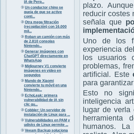
IA de Perp...
plazo. Aunqu
Un conductor chino se
reducir costes 
queja de que se active
conti...
señala que
po
Otra mega filtración
(recopilación) con 16.000
implementació
mil...
Roban un camión con más
Uno de los fa
de 2.810 consolas
Nintendo...
experiencia de
Generar imágenes con
los usuarios
ChatGPT directamente en
WhatsApp
problemas, fren
Midjourney V1 convierte
imágenes en video en
artificial. Este
segundos
Mando de Xiaomi
para garantizar
convierte tu móvil en una
Nintendo...
Esto no sign
EchoLeak: primera
inteligencia a
vulnerabilidad de IA sin
clic qu...
lugar de verl
Cobbler: Un servidor de
instalación de Linux para ...
herramienta
Vulnerabilidades en PAM y
humanos. La 
udisks de Linux permite ...
Veeam Backup soluciona