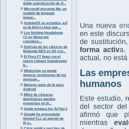
doble autenticación de G...
Microsoft presenta Mu, un
modelo de lenguaje
peque...
AnduinOS se actualiza, así
Una nueva
en
es la distro Linux que ...
en este discur
Los Nothing Headphone
(1) se filtran por
de sustitución
completo:...
Disfruta de los clásicos de
forma activ
a.
Nintendo NES en 3D con...
actual, no está 
El Poco F7 llega con el
nuevo chipset Snapdragon
8...
Las empres
WhatsApp ya puede
generar resúmenes de los
mensaje...
humanos
Mejores apps de IA para
Android
Miles de cámaras
Este estudio, 
domésticas quedan
expuestas en In...
del sector del
Apple prepara los AirTag 2
afirmó que 
Google ha presentado
Gemini CLI, un agente de
mientras
eval
IA p...
Citrix publica parches de