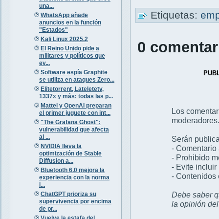
una...
Etiquetas:
emp
WhatsApp añade
anuncios en la función
"Estados"
Kali Linux 2025.2
0 comentar
El Reino Unido pide a
militares y políticos que
ev...
Software espía Graphite
PUB
se utiliza en ataques Zero...
Elitetorrent, Lateletetv,
1337x y más: todas las p...
Mattel y OpenAI preparan
Los comentar
el primer juguete con int...
moderadores
"The Grafana Ghost":
vulnerabilidad que afecta
al ...
Serán publica
NVIDIA lleva la
- Comentario 
optimización de Stable
- Prohibido 
Diffusion a...
- Evite inclui
Bluetooth 6.0 mejora la
- Contenidos 
experiencia con la norma
i...
Debe saber qu
ChatGPT prioriza su
supervivencia por encima
la opinión de
de pr...
Vuelve la estafa del