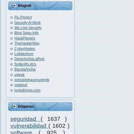
Blogroll
Flu Project
Security At Work
We Live Security
Blog Segu-Info
HackPlayers
TheHackerWay
CyberHades
La9deAnon
DerechoDeLaRed
Snifer@L4b's
BandaAncha
ugeek
ochobitshacenunbyte
voidnull
lynksthings.com
Etiquetas
seguridad
( 1637 )
vulnerabilidad
( 1602 )
software
( 925 )