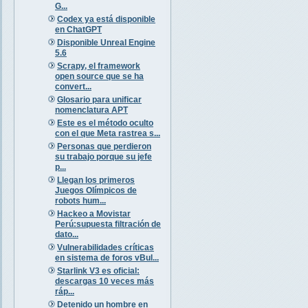
G...
Codex ya está disponible
en ChatGPT
Disponible Unreal Engine
5.6
Scrapy, el framework
open source que se ha
convert...
Glosario para unificar
nomenclatura APT
Este es el método oculto
con el que Meta rastrea s...
Personas que perdieron
su trabajo porque su jefe
p...
Llegan los primeros
Juegos Olímpicos de
robots hum...
Hackeo a Movistar
Perú:supuesta filtración de
dato...
Vulnerabilidades críticas
en sistema de foros vBul...
Starlink V3 es oficial:
descargas 10 veces más
ráp...
Detenido un hombre en