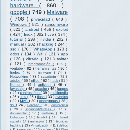
hardware
( 860 )
google
( 749 )
Malware
( 708 )
privacidad
( 648 )
Windows
( 521 )
ransomware
( 521 )
android
( 456 )
exploit
( 424 )
linux
( 392 )
cve
( 374 )
tutorial
( 299 )
nvidia
( 292 )
manual
( 282 )
hacking
( 244 )
ssd
( 176 )
WhatsApp
( 173 )
ddos
( 134 )
Wifi
( 131 )
app
( 126 )
cifrado
( 121 )
twitter
( 121 )
programación
( 105 )
youtube
( 82 )
herramientas
( 80 )
firefox
( 76 )
firmware
( 74 )
Networking
( 73 )
sysadmin
( 72 )
adobe
( 66 )
office
( 62 )
hack
( 51 )
Kernel
( 49 )
antivirus
( 49 )
javascript
( 48 )
apache
( 46 )
juegos
( 42 )
contraseñas
( 39 )
multimedia
( 36 )
cms
( 35 )
flash
( 33 )
eventos
( 32 )
MAC
( 30 )
anonymous
( 28 )
ssl
( 24 )
Forense
( 20 )
conferencia
( 20 )
SeguridadWireless
( 17 )
documental
( 17 )
auditoría
( 15 )
Debugger
( 14 )
Rootkit
( 14 )
lizard
squad
( 14 )
metasploit
( 13 )
técnicas
hacking
( 13 )
Virtualización
( 11 )
delitos
( 11 )
reversing
( 10 )
adamo
( 9 )
Ehn-