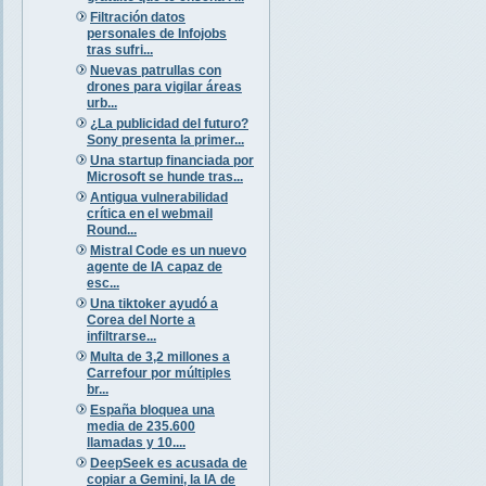
Filtración datos
personales de Infojobs
tras sufri...
Nuevas patrullas con
drones para vigilar áreas
urb...
¿La publicidad del futuro?
Sony presenta la primer...
Una startup financiada por
Microsoft se hunde tras...
Antigua vulnerabilidad
crítica en el webmail
Round...
Mistral Code es un nuevo
agente de IA capaz de
esc...
Una tiktoker ayudó a
Corea del Norte a
infiltrarse...
Multa de 3,2 millones a
Carrefour por múltiples
br...
España bloquea una
media de 235.600
llamadas y 10....
DeepSeek es acusada de
copiar a Gemini, la IA de