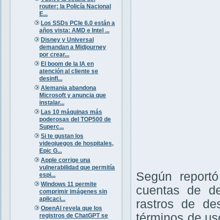
router: la Policía Nacional
E...
Los SSDs PCIe 6.0 están a
años vista: AMD e Intel ...
Disney y Universal
demandan a Midjourney
por crear...
El boom de la IA en
atención al cliente se
desinfl...
Alemania abandona
Microsoft y anuncia que
instalar...
Las 10 máquinas más
poderosas del TOP500 de
Superc...
Si te gustan los
videojuegos de hospitales,
Epic G...
Apple corrige una
vulnerabilidad que permitía
Según report
espi...
Windows 11 permite
cuentas de de
comprimir imágenes sin
aplicaci...
rastros de de
OpenAI revela que los
términos de us
registros de ChatGPT se