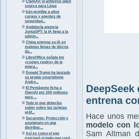
ClamAV: el antivirus open
source para Linux
Irán prohíbe a altos
cargos y agentes de
seguridad...
Andalucía anuncia
JuntaGPT: la IA llega a la
admin...
China entrena su IA en
maletas llenas de discos
du...
LibreOffice señala los
«costes reales» de la
migra...
Donald Trump ha lanzado
su propio smartphone
Andro...
DeepSeek d
El Pentágono ficha a
OpenAI por 200 millones
entrena co
para ...
Todo lo que deberías
saber sobre las tarjetas
gráf...
Hace unos me
Securonis: Protección y
anonimato en una
modelo con l
distribuc...
Sam Altman d
Así es como el ego
traicionó al indio que creó