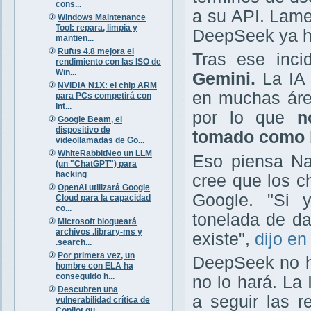
cons...
a su API. Lam
Windows Maintenance
Tool: repara, limpia y
DeepSeek ya ha
mantien...
Rufus 4.8 mejora el
Tras ese inci
rendimiento con las ISO de
Win...
Gemini.
La IA 
NVIDIA N1X: el chip ARM
en muchas áre
para PCs competirá con
Int...
por lo que
n
Google Beam, el
dispositivo de
tomado como 
videollamadas de Go...
WhiteRabbitNeo un LLM
Eso piensa Nat
(un "ChatGPT") para
hacking
cree que los c
OpenAI utilizará Google
Google. "Si y
Cloud para la capacidad
co...
tonelada de da
Microsoft bloqueará
archivos .library-ms y
existe",
dijo en
.search...
Por primera vez, un
DeepSeek no h
hombre con ELA ha
conseguido h...
no lo hará. La 
Descubren una
a seguir las 
vulnerabilidad crítica de
Copilot qu...