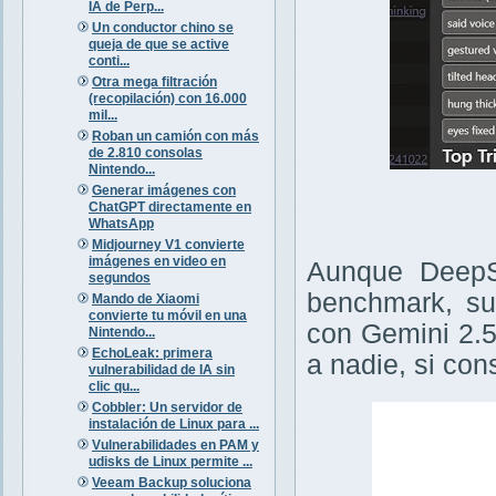
IA de Perp...
Un conductor chino se
queja de que se active
conti...
Otra mega filtración
(recopilación) con 16.000
mil...
Roban un camión con más
de 2.810 consolas
Nintendo...
Generar imágenes con
ChatGPT directamente en
WhatsApp
Midjourney V1 convierte
imágenes en video en
Aunque DeepSe
segundos
benchmark, su
Mando de Xiaomi
convierte tu móvil en una
con Gemini 2.5
Nintendo...
EchoLeak: primera
a nadie, si co
vulnerabilidad de IA sin
clic qu...
Cobbler: Un servidor de
instalación de Linux para ...
Vulnerabilidades en PAM y
udisks de Linux permite ...
Veeam Backup soluciona