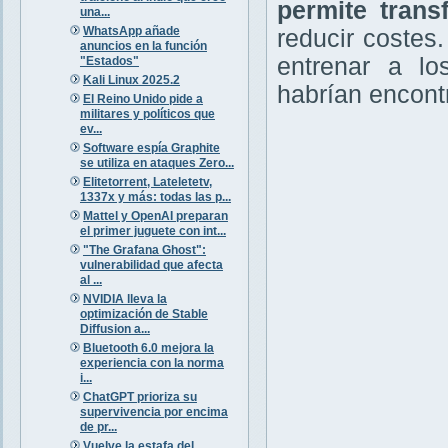
permite trans
una...
WhatsApp añade
reducir costes.
anuncios en la función
entrenar a lo
"Estados"
Kali Linux 2025.2
habrían encont
El Reino Unido pide a
militares y políticos que
ev...
Software espía Graphite
se utiliza en ataques Zero...
Elitetorrent, Lateletetv,
1337x y más: todas las p...
Mattel y OpenAI preparan
el primer juguete con int...
"The Grafana Ghost":
vulnerabilidad que afecta
al ...
NVIDIA lleva la
optimización de Stable
Diffusion a...
Bluetooth 6.0 mejora la
experiencia con la norma
i...
ChatGPT prioriza su
supervivencia por encima
de pr...
Vuelve la estafa del