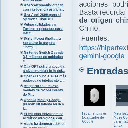
acciones podr
Una ‘calcomanía’ creada
con inteligencia artificia...
Basta recorda
Una Atari 2600 gana al
de origen chi
ajedrez a ChatGPT
Vulnerabilidades en
Chino.
Fortinet explotadas para
infec...
Fuentes:
Script PowerShell para
restaurar la carpeta
https://hipert
"inetp...
Nintendo Switch 2 vende
gemini-google
3,5 millones de unidades
e...
ChatGPT sufre una caída
Entradas 
a nivel mundial: la IA dej...
OpenAI anuncia su IA más
poderosa e inteligente a ...
Magistral es el nuevo
modelo de razonamiento
de Mi...
OpenAI, Meta y Google
pierden su talento en IA a
f...
Filtran el primer
Meta lan
El teléfono móvil domina
localizador de
Muse Co
el tráfico web global con...
Google
para ma
Apple ha demostrado que
Linux
los modelos de