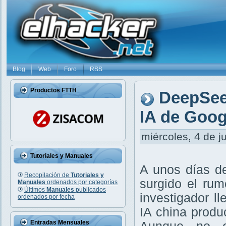
Blog
Web
Foro
RSS
Productos FTTH
DeepSeek
IA de Goog
miércoles, 4 de j
Tutoriales y Manuales
A unos días d
Recopilación de
Tutoriales y
surgido el ru
Manuales
ordenados por categorías
Últimos
Manuales
publicados
investigador l
ordenados por fecha
IA china produ
Entradas Mensuales