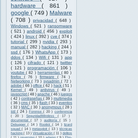
hardware
( 861 )
google
( 749 )
Malware
( 708 )
privacidad
( 648 )
Windows
( 521 )
ransomware
( 521 )
android
( 456 )
exploit
( 424 )
linux
( 392 )
cve
( 374 )
tutorial
( 299 )
nvidia
( 293 )
manual
( 282 )
hacking
( 244 )
ssd
( 176 )
WhatsApp
( 173 )
ddos
( 134 )
Wifi
( 131 )
app
( 126 )
cifrado
( 121 )
twitter
( 121 )
programación
( 106 )
youtube
( 82 )
herramientas
( 80 )
firefox
( 76 )
firmware
( 74 )
Networking
( 73 )
sysadmin
( 72 )
adobe
( 66 )
office
( 62 )
hack
( 51 )
Kernel
( 49 )
antivirus
( 49 )
javascript
( 48 )
apache
( 46 )
juegos
( 42 )
contraseñas
( 39 )
multimedia
( 36 )
cms
( 35 )
flash
( 33 )
eventos
( 32 )
MAC
( 30 )
anonymous
( 28 )
ssl
( 24 )
Forense
( 20 )
conferencia
( 20 )
SeguridadWireless
( 17 )
documental
( 17 )
auditoría
( 15 )
Debugger
( 14 )
Rootkit
( 14 )
lizard
squad
( 14 )
metasploit
( 13 )
técnicas
hacking
( 13 )
Virtualización
( 11 )
delitos
( 11 )
reversing
( 10 )
adamo
( 9 )
Ehn-