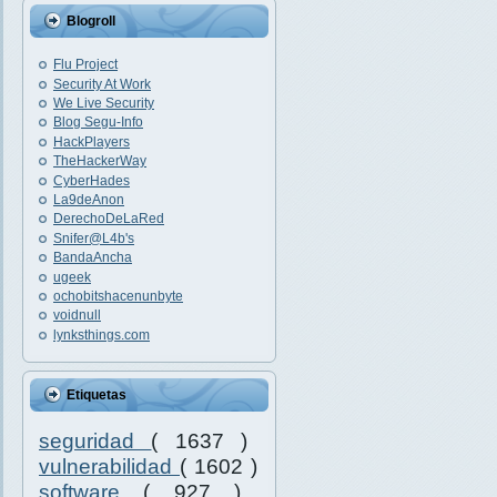
Blogroll
Flu Project
Security At Work
We Live Security
Blog Segu-Info
HackPlayers
TheHackerWay
CyberHades
La9deAnon
DerechoDeLaRed
Snifer@L4b's
BandaAncha
ugeek
ochobitshacenunbyte
voidnull
lynksthings.com
Etiquetas
seguridad
( 1637 )
vulnerabilidad
( 1602 )
software
( 927 )