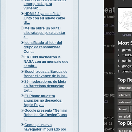
emergencia para
vulnerab...
HDMI 2.2 ya es oficial
junto con su nuevo cable
Ul...
Melilla sufre un brutal
ciberataque pese a estar
e...
Identificado al líder del
grupo de ransomware
Cont...
En 1989 hackearon la
NASA con un mensaje que
sembr...
Bosch acusa a Europa de
frenar el avance de la int...
29 moderadores de Meta
en Barcelona denuncian
tort...
El iPhone muestra
anuncios no deseados:
Apple Pay ...
Google presenta "Gemini
Robotics On-Device", una
I...
Comet, el nuevo
navegador impulsado por