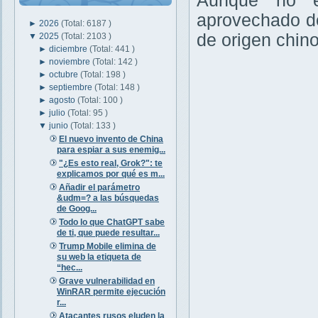
Aunque no e
aprovechado de
►
2026
(Total: 6187 )
de origen chino
▼
2025
(Total: 2103 )
►
diciembre
(Total: 441 )
►
noviembre
(Total: 142 )
►
octubre
(Total: 198 )
►
septiembre
(Total: 148 )
►
agosto
(Total: 100 )
►
julio
(Total: 95 )
▼
junio
(Total: 133 )
El nuevo invento de China
para espiar a sus enemig...
"¿Es esto real, Grok?": te
explicamos por qué es m...
Añadir el parámetro
&udm=? a las búsquedas
de Goog...
Todo lo que ChatGPT sabe
de ti, que puede resultar...
Trump Mobile elimina de
su web la etiqueta de
“hec...
Grave vulnerabilidad en
WinRAR permite ejecución
r...
Atacantes rusos eluden la