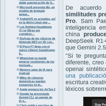
doble autenticación de G...
De acuerd
Microsoft presenta Mu, un
modelo de lenguaje
similitudes p
peque...
AnduinOS se actualiza, así
Pro
. Sam Pae
es la distro Linux que ...
inteligencia 
Los Nothing Headphone
(1) se filtran por
china
produce
completo:...
Disfruta de los clásicos de
DeepSeek R1-0
Nintendo NES en 3D con...
que Gemini 2.5
El Poco F7 llega con el
nuevo chipset Snapdragon
8...
"Si te pregun
WhatsApp ya puede
diferente, cre
generar resúmenes de los
mensaje...
openai sintéti
Mejores apps de IA para
Android
una publicac
Miles de cámaras
escritura creat
domésticas quedan
expuestas en In...
léxicos sobrer
Apple prepara los AirTag 2
Google ha presentado
Gemini CLI, un agente de
IA p...
Citrix publica parches de