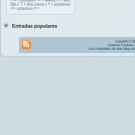
Dev
( 7 )
MAC Adress
( 6 )
antimalware
( 6 )
oclHashcat
( 5 )
Entradas populares
Copyleft © 2
Usamos Cookies pr
Los contenidos de este blog es