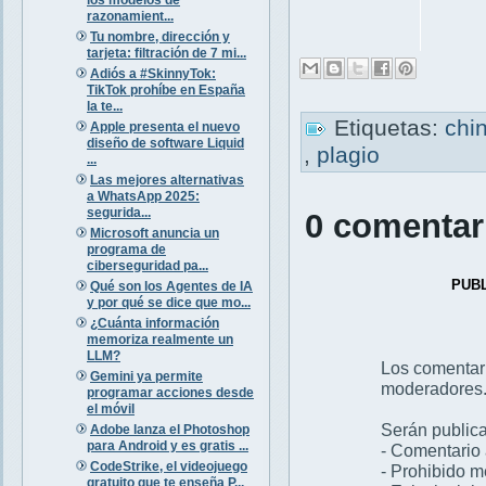
razonamient...
Tu nombre, dirección y
tarjeta: filtración de 7 mi...
Adiós a #SkinnyTok:
TikTok prohíbe en España
la te...
Etiquetas:
chi
Apple presenta el nuevo
diseño de software Liquid
,
plagio
...
Las mejores alternativas
a WhatsApp 2025:
segurida...
0 comentar
Microsoft anuncia un
programa de
ciberseguridad pa...
PUB
Qué son los Agentes de IA
y por qué se dice que mo...
¿Cuánta información
memoriza realmente un
LLM?
Los comentar
Gemini ya permite
moderadores
programar acciones desde
el móvil
Serán publica
Adobe lanza el Photoshop
para Android y es gratis ...
- Comentario 
CodeStrike, el videojuego
- Prohibido 
gratuito que te enseña P...