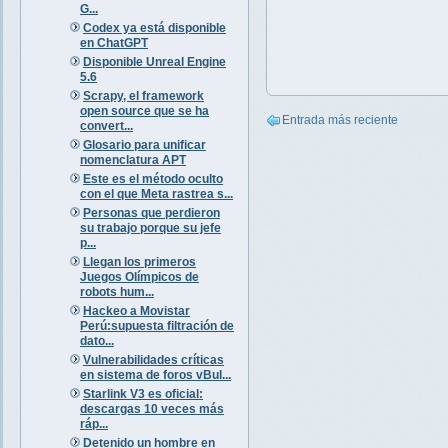
G...
Codex ya está disponible
en ChatGPT
Disponible Unreal Engine
5.6
Scrapy, el framework
open source que se ha
Entrada más reciente
convert...
Glosario para unificar
nomenclatura APT
Este es el método oculto
con el que Meta rastrea s...
Personas que perdieron
su trabajo porque su jefe
p...
Llegan los primeros
Juegos Olímpicos de
robots hum...
Hackeo a Movistar
Perú:supuesta filtración de
dato...
Vulnerabilidades críticas
en sistema de foros vBul...
Starlink V3 es oficial:
descargas 10 veces más
ráp...
Detenido un hombre en