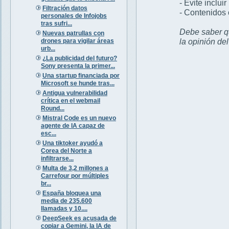
- Evite inclui
Filtración datos
- Contenidos 
personales de Infojobs
tras sufri...
Debe saber qu
Nuevas patrullas con
la opinión de
drones para vigilar áreas
urb...
¿La publicidad del futuro?
Sony presenta la primer...
Una startup financiada por
Microsoft se hunde tras...
Antigua vulnerabilidad
crítica en el webmail
Round...
Mistral Code es un nuevo
agente de IA capaz de
esc...
Una tiktoker ayudó a
Corea del Norte a
infiltrarse...
Multa de 3,2 millones a
Carrefour por múltiples
br...
España bloquea una
media de 235.600
llamadas y 10....
DeepSeek es acusada de
copiar a Gemini, la IA de