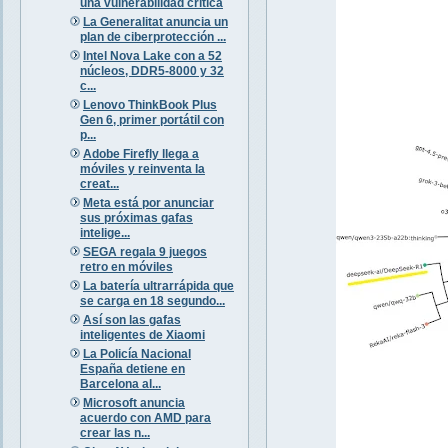
una vulnerabilidad crítica
La Generalitat anuncia un
plan de ciberprotección ...
Intel Nova Lake con a 52
núcleos, DDR5-8000 y 32
c...
Lenovo ThinkBook Plus
Gen 6, primer portátil con
p...
Adobe Firefly llega a
móviles y reinventa la
creat...
Meta está por anunciar
sus próximas gafas
intelige...
SEGA regala 9 juegos
retro en móviles
La batería ultrarrápida que
se carga en 18 segundo...
Así son las gafas
inteligentes de Xiaomi
La Policía Nacional
España detiene en
Barcelona al...
Microsoft anuncia
acuerdo con AMD para
crear las n...