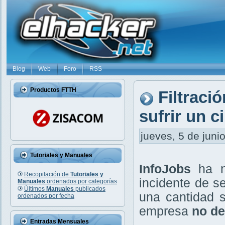
Blog
Web
Foro
RSS
Productos FTTH
Filtraci
sufrir un c
jueves, 5 de juni
Tutoriales y Manuales
InfoJobs
ha n
Recopilación de
Tutoriales y
incidente de s
Manuales
ordenados por categorías
Últimos
Manuales
publicados
una cantidad s
ordenados por fecha
empresa
no de
Entradas Mensuales