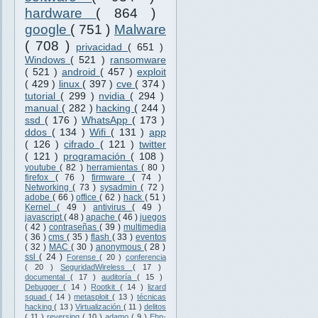
hardware
( 864 )
google
( 751 )
Malware
( 708 )
privacidad
( 651 )
Windows
( 521 )
ransomware
( 521 )
android
( 457 )
exploit
( 429 )
linux
( 397 )
cve
( 374 )
tutorial
( 299 )
nvidia
( 294 )
manual
( 282 )
hacking
( 244 )
ssd
( 176 )
WhatsApp
( 173 )
ddos
( 134 )
Wifi
( 131 )
app
( 126 )
cifrado
( 121 )
twitter
( 121 )
programación
( 108 )
youtube
( 82 )
herramientas
( 80 )
firefox
( 76 )
firmware
( 74 )
Networking
( 73 )
sysadmin
( 72 )
adobe
( 66 )
office
( 62 )
hack
( 51 )
Kernel
( 49 )
antivirus
( 49 )
javascript
( 48 )
apache
( 46 )
juegos
( 42 )
contraseñas
( 39 )
multimedia
( 36 )
cms
( 35 )
flash
( 33 )
eventos
( 32 )
MAC
( 30 )
anonymous
( 28 )
ssl
( 24 )
Forense
( 20 )
conferencia
( 20 )
SeguridadWireless
( 17 )
documental
( 17 )
auditoría
( 15 )
Debugger
( 14 )
Rootkit
( 14 )
lizard
squad
( 14 )
metasploit
( 13 )
técnicas
hacking
( 13 )
Virtualización
( 11 )
delitos
( 11 )
reversing
( 10 )
adamo
( 9 )
Ehn-