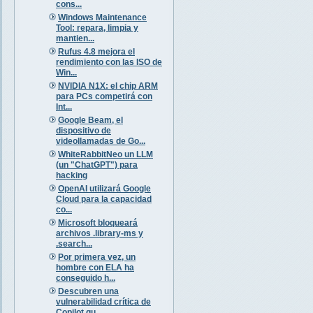
cons...
Windows Maintenance
Tool: repara, limpia y
mantien...
Rufus 4.8 mejora el
rendimiento con las ISO de
Win...
NVIDIA N1X: el chip ARM
para PCs competirá con
Int...
Google Beam, el
dispositivo de
videollamadas de Go...
WhiteRabbitNeo un LLM
(un "ChatGPT") para
hacking
OpenAI utilizará Google
Cloud para la capacidad
co...
Microsoft bloqueará
archivos .library-ms y
.search...
Por primera vez, un
hombre con ELA ha
conseguido h...
Descubren una
vulnerabilidad crítica de
Copilot qu...