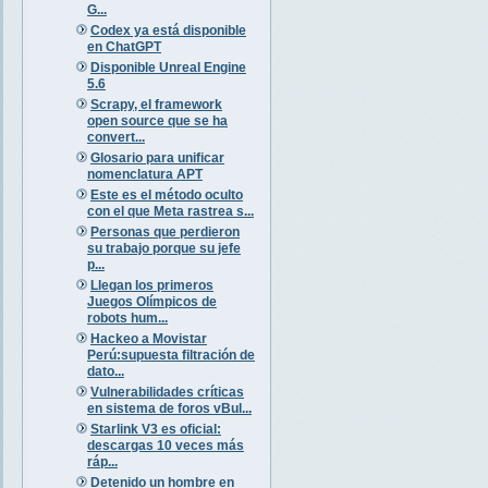
G...
Codex ya está disponible
en ChatGPT
Disponible Unreal Engine
5.6
Scrapy, el framework
open source que se ha
convert...
Glosario para unificar
nomenclatura APT
Este es el método oculto
con el que Meta rastrea s...
Personas que perdieron
su trabajo porque su jefe
p...
Llegan los primeros
Juegos Olímpicos de
robots hum...
Hackeo a Movistar
Perú:supuesta filtración de
dato...
Vulnerabilidades críticas
en sistema de foros vBul...
Starlink V3 es oficial:
descargas 10 veces más
ráp...
Detenido un hombre en