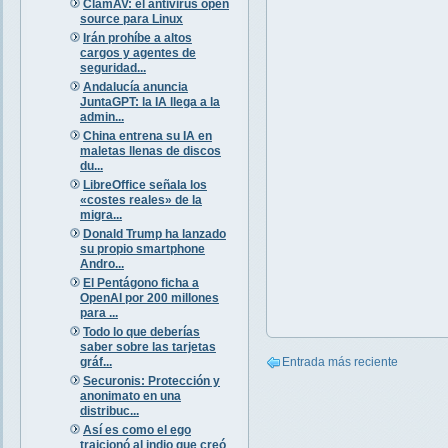
ClamAV: el antivirus open
source para Linux
Irán prohíbe a altos
cargos y agentes de
seguridad...
Andalucía anuncia
JuntaGPT: la IA llega a la
admin...
China entrena su IA en
maletas llenas de discos
du...
LibreOffice señala los
«costes reales» de la
migra...
Donald Trump ha lanzado
su propio smartphone
Andro...
El Pentágono ficha a
OpenAI por 200 millones
para ...
Todo lo que deberías
saber sobre las tarjetas
gráf...
Entrada más reciente
Securonis: Protección y
anonimato en una
distribuc...
Así es como el ego
traicionó al indio que creó