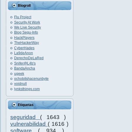
Blogroll
Flu Project
Security At Work
We Live Security
Blog Segu-Info
HackPlayers
TheHackerWay
CyberHades
La9deAnon
DerechoDeLaRed
Snifer@L4b's
BandaAncha
ugeek
ochobitshacenunbyte
voidnull
lynksthings.com
Etiquetas
seguridad
( 1643 )
vulnerabilidad
( 1616 )
software
( 934 )