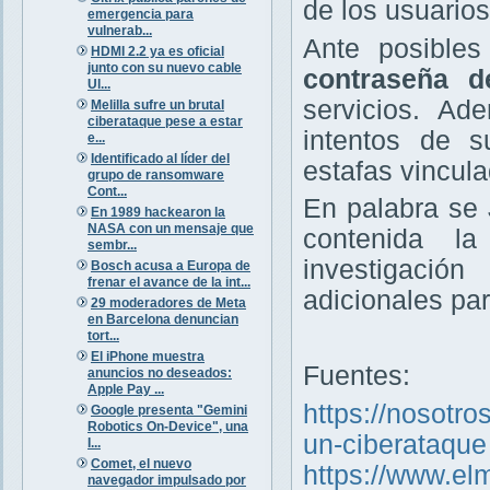
de los usuarios
emergencia para
vulnerab...
Ante posible
HDMI 2.2 ya es oficial
junto con su nuevo cable
contraseña d
Ul...
servicios. Ad
Melilla sufre un brutal
ciberataque pese a estar
intentos de s
e...
Identificado al líder del
estafas vincula
grupo de ransomware
Cont...
En palabra se 
En 1989 hackearon la
NASA con un mensaje que
contenida l
sembr...
investigació
Bosch acusa a Europa de
frenar el avance de la int...
adicionales par
29 moderadores de Meta
en Barcelona denuncian
tort...
El iPhone muestra
Fuentes:
anuncios no deseados:
Apple Pay ...
https://nosotro
Google presenta "Gemini
Robotics On-Device", una
un-ciberataque
I...
Comet, el nuevo
https://www.e
navegador impulsado por