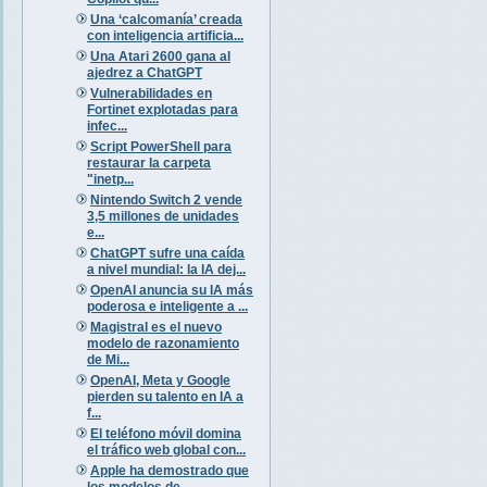
Una ‘calcomanía’ creada
con inteligencia artificia...
Una Atari 2600 gana al
ajedrez a ChatGPT
Vulnerabilidades en
Fortinet explotadas para
infec...
Script PowerShell para
restaurar la carpeta
"inetp...
Nintendo Switch 2 vende
3,5 millones de unidades
e...
ChatGPT sufre una caída
a nivel mundial: la IA dej...
OpenAI anuncia su IA más
poderosa e inteligente a ...
Magistral es el nuevo
modelo de razonamiento
de Mi...
OpenAI, Meta y Google
pierden su talento en IA a
f...
El teléfono móvil domina
el tráfico web global con...
Apple ha demostrado que
los modelos de