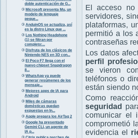
doble autenticación de G...
El acceso no 
Microsoft presenta Mu, un
modelo de lenguaje
servidores, si
peque...
plataformas, 
AnduinOS se actualiza, así
es la distro Linux que ...
permitió a los
Los Nothing Headphone
(1) se filtran por
contraseñas reu
completo:...
Disfruta de los clásicos de
Los datos afe
Nintendo NES en 3D con...
perfil profesi
El Poco F7 llega con el
nuevo chipset Snapdragon
se vieron com
8...
WhatsApp ya puede
teléfonos o di
generar resúmenes de los
mensaje...
están siendo no
Mejores apps de IA para
Android
Como reacción
Miles de cámaras
seguridad
para
domésticas quedan
expuestas en In...
comunicar el 
Apple prepara los AirTag 2
comprometió la
Google ha presentado
Gemini CLI, un agente de
evidencia el
r
IA p...
Citrix publica parches de