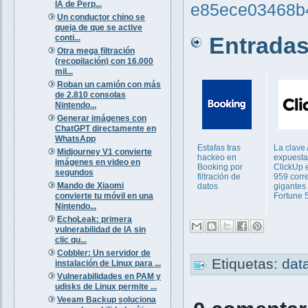
IA de Perp...
e85ece03468b
Un conductor chino se
queja de que se active
Entradas 
conti...
Otra mega filtración
(recopilación) con 16.000
mil...
Roban un camión con más
de 2.810 consolas
Nintendo...
Generar imágenes con
ChatGPT directamente en
WhatsApp
Estafas tras
La clave
Midjourney V1 convierte
hackeo en
expuesta
imágenes en video en
Booking por
ClickUp 
segundos
filtración de
959 corr
Mando de Xiaomi
datos
gigantes
convierte tu móvil en una
Fortune 
Nintendo...
EchoLeak: primera
vulnerabilidad de IA sin
clic qu...
Cobbler: Un servidor de
Etiquetas:
dat
instalación de Linux para ...
Vulnerabilidades en PAM y
udisks de Linux permite ...
Veeam Backup soluciona