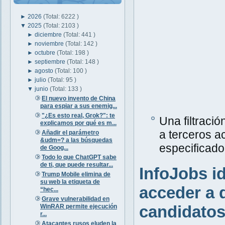
►
2026
(Total: 6222 )
▼
2025
(Total: 2103 )
►
diciembre
(Total: 441 )
►
noviembre
(Total: 142 )
►
octubre
(Total: 198 )
►
septiembre
(Total: 148 )
►
agosto
(Total: 100 )
►
julio
(Total: 95 )
▼
junio
(Total: 133 )
El nuevo invento de China
para espiar a sus enemig...
"¿Es esto real, Grok?": te
Una filtració
explicamos por qué es m...
a terceros a
Añadir el parámetro
&udm=? a las búsquedas
especificado
de Goog...
Todo lo que ChatGPT sabe
de ti, que puede resultar...
InfoJobs i
Trump Mobile elimina de
su web la etiqueta de
acceder a 
“hec...
Grave vulnerabilidad en
candidato
WinRAR permite ejecución
r...
Atacantes rusos eluden la