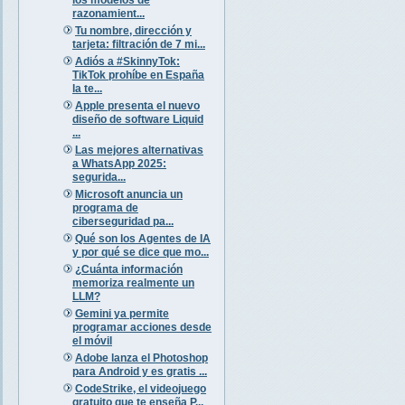
razonamient...
Tu nombre, dirección y
tarjeta: filtración de 7 mi...
Adiós a #SkinnyTok:
TikTok prohíbe en España
la te...
Apple presenta el nuevo
diseño de software Liquid
...
Las mejores alternativas
a WhatsApp 2025:
segurida...
Microsoft anuncia un
programa de
ciberseguridad pa...
Qué son los Agentes de IA
y por qué se dice que mo...
¿Cuánta información
memoriza realmente un
LLM?
Gemini ya permite
programar acciones desde
el móvil
Adobe lanza el Photoshop
para Android y es gratis ...
CodeStrike, el videojuego
gratuito que te enseña P...