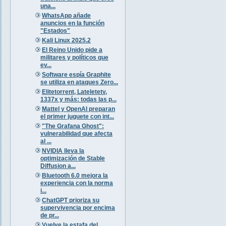
una...
WhatsApp añade
anuncios en la función
"Estados"
Kali Linux 2025.2
El Reino Unido pide a
militares y políticos que
ev...
Software espía Graphite
se utiliza en ataques Zero...
Elitetorrent, Lateletetv,
1337x y más: todas las p...
Mattel y OpenAI preparan
el primer juguete con int...
"The Grafana Ghost":
vulnerabilidad que afecta
al ...
NVIDIA lleva la
optimización de Stable
Diffusion a...
Bluetooth 6.0 mejora la
experiencia con la norma
i...
ChatGPT prioriza su
supervivencia por encima
de pr...
Vuelve la estafa del