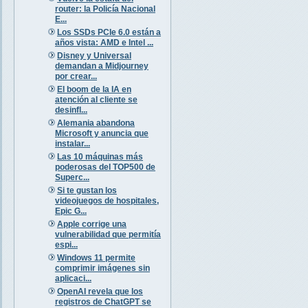
router: la Policía Nacional
E...
Los SSDs PCIe 6.0 están a
años vista: AMD e Intel ...
Disney y Universal
demandan a Midjourney
por crear...
El boom de la IA en
atención al cliente se
desinfl...
Alemania abandona
Microsoft y anuncia que
instalar...
Las 10 máquinas más
poderosas del TOP500 de
Superc...
Si te gustan los
videojuegos de hospitales,
Epic G...
Apple corrige una
vulnerabilidad que permitía
espi...
Windows 11 permite
comprimir imágenes sin
aplicaci...
OpenAI revela que los
registros de ChatGPT se