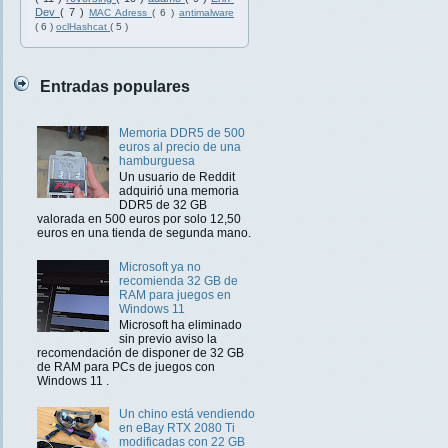
Dev
( 7 )
MAC Adress
( 6 )
antimalware
( 6 )
oclHashcat
( 5 )
Entradas populares
Memoria DDR5 de 500
euros al precio de una
hamburguesa
Un usuario de Reddit
adquirió una memoria
DDR5 de 32 GB
valorada en 500 euros por solo 12,50
euros en una tienda de segunda mano.
Microsoft ya no
recomienda 32 GB de
RAM para juegos en
Windows 11
Microsoft ha eliminado
sin previo aviso la
recomendación de disponer de 32 GB
de RAM para PCs de juegos con
Windows 11 .
Un chino está vendiendo
en eBay RTX 2080 Ti
modificadas con 22 GB