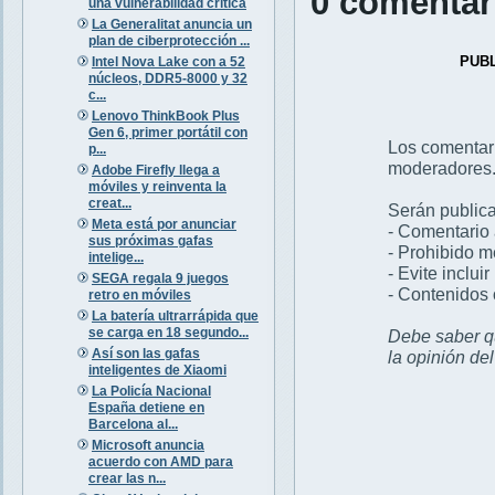
0 comentar
una vulnerabilidad crítica
La Generalitat anuncia un
plan de ciberprotección ...
PUB
Intel Nova Lake con a 52
núcleos, DDR5-8000 y 32
c...
Lenovo ThinkBook Plus
Gen 6, primer portátil con
Los comentar
p...
moderadores
Adobe Firefly llega a
móviles y reinventa la
creat...
Serán publica
Meta está por anunciar
- Comentario 
sus próximas gafas
- Prohibido 
intelige...
- Evite inclui
SEGA regala 9 juegos
- Contenidos 
retro en móviles
La batería ultrarrápida que
se carga en 18 segundo...
Debe saber qu
Así son las gafas
la opinión de
inteligentes de Xiaomi
La Policía Nacional
España detiene en
Barcelona al...
Microsoft anuncia
acuerdo con AMD para
crear las n...