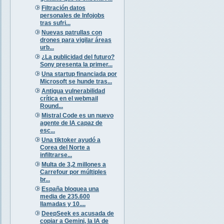
Filtración datos
personales de Infojobs
tras sufri...
Nuevas patrullas con
drones para vigilar áreas
urb...
¿La publicidad del futuro?
Sony presenta la primer...
Una startup financiada por
Microsoft se hunde tras...
Antigua vulnerabilidad
crítica en el webmail
Round...
Mistral Code es un nuevo
agente de IA capaz de
esc...
Una tiktoker ayudó a
Corea del Norte a
infiltrarse...
Multa de 3,2 millones a
Carrefour por múltiples
br...
España bloquea una
media de 235.600
llamadas y 10....
DeepSeek es acusada de
copiar a Gemini, la IA de