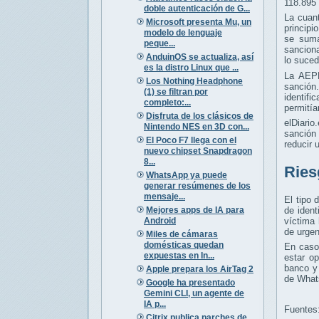
118.895 
doble autenticación de G...
La cuant
Microsoft presenta Mu, un
principi
modelo de lenguaje
se suma
peque...
sanciona
AnduinOS se actualiza, así
lo suced
es la distro Linux que ...
La AEPD 
Los Nothing Headphone
sanción.
(1) se filtran por
identif
completo:...
permitía
Disfruta de los clásicos de
elDiario
Nintendo NES en 3D con...
sanción 
El Poco F7 llega con el
reducir 
nuevo chipset Snapdragon
8...
Ries
WhatsApp ya puede
generar resúmenes de los
mensaje...
El tipo 
Mejores apps de IA para
de ident
Android
víctima 
de urgen
Miles de cámaras
domésticas quedan
En caso
expuestas en In...
estar o
banco y 
Apple prepara los AirTag 2
de Whats
Google ha presentado
Gemini CLI, un agente de
IA p...
Fuentes
Citrix publica parches de