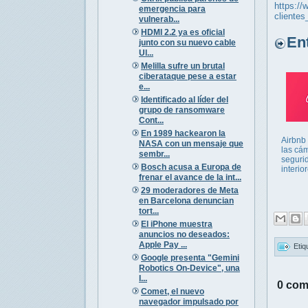
https://
emergencia para
cliente
vulnerab...
HDMI 2.2 ya es oficial
Entr
junto con su nuevo cable
Ul...
Melilla sufre un brutal
ciberataque pese a estar
e...
Identificado al líder del
grupo de ransomware
Cont...
En 1989 hackearon la
Airbnb
NASA con un mensaje que
las cá
sembr...
seguri
Bosch acusa a Europa de
interio
frenar el avance de la int...
29 moderadores de Meta
en Barcelona denuncian
tort...
El iPhone muestra
anuncios no deseados:
Apple Pay ...
Etiq
Google presenta "Gemini
Robotics On-Device", una
I...
0 com
Comet, el nuevo
navegador impulsado por