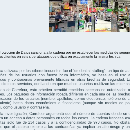
rotección de Datos sanciona a la cadena por no establecer las medidas de segurid
us clientes en seis ciberataques que utilizaron exactamente la misma técnica
ca utilizada por los ciberdelincuentes fue el “credential stuffing”, un tipo de a
eñas de los usuarios con fuerza bruta informática, se basa en el uso 
nicos y contraseñas previamente filtradas en otras brechas de seguridad. 
distintos servicios, confiando en que muchos usuarios reutilizan las misma
so de Carrefour, esta práctica permitió repetidos accesos no autorizados 
es. Los paquetes de información robada difirieron en cada una de las brecha
ificación de los usuarios (nombre, apellidos, correo electrónico, teléfono de
miento) hasta datos económicos o financieros (aunque sin medios de pa
s, como usuario y contraseña.
la investigación, Carrefour argumentó que el número de cuentas donde se c
ca un acceso a datos personales en todos los casos. La cadena francesa aseg
ntas solo fue de 234 casos y a la confidencialidad de 973 casos. No obst
do que el acceso exitoso a las contraseñas ya implica un alto riesgo y un