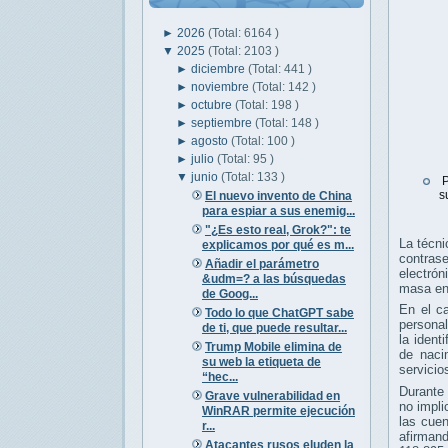
►
2026
(Total: 6164 )
▼
2025
(Total: 2103 )
►
diciembre
(Total: 441 )
►
noviembre
(Total: 142 )
►
octubre
(Total: 198 )
►
septiembre
(Total: 148 )
►
agosto
(Total: 100 )
►
julio
(Total: 95 )
▼
junio
(Total: 133 )
P
s
El nuevo invento de China
para espiar a sus enemig...
"¿Es esto real, Grok?": te
La técni
explicamos por qué es m...
contras
Añadir el parámetro
electró
&udm=? a las búsquedas
masa en 
de Goog...
En el ca
Todo lo que ChatGPT sabe
personal
de ti, que puede resultar...
la ident
Trump Mobile elimina de
de naci
su web la etiqueta de
servicio
“hec...
Durante 
Grave vulnerabilidad en
no impli
WinRAR permite ejecución
las cue
r...
afirman
Atacantes rusos eluden la