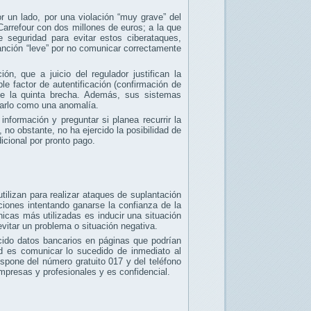
or un lado, por una violación “muy grave” del
 Carrefour con dos millones de euros; a la que
 seguridad para evitar estos ciberataques,
sanción “leve” por no comunicar correctamente
ón, que a juicio del regulador justifican la
e factor de autentificación (confirmación de
de la quinta brecha. Además, sus sistemas
tarlo como una anomalía.
información y preguntar si planea recurrir la
 no obstante, no ha ejercido la posibilidad de
icional por pronto pago.
tilizan para realizar ataques de suplantación
ciones intentando ganarse la confianza de la
icas más utilizadas es inducir una situación
evitar un problema o situación negativa.
cido datos bancarios en páginas que podrían
ad es comunicar lo sucedido de inmediato al
ispone del número gratuito 017 y del teléfono
mpresas y profesionales y es confidencial.