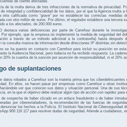
cuentas de cliente afectadas.
ía de la multa deriva de tres infracciones de la normativa de privacidad. P
o de integridad y confidencialidad de los datos, por el que la Agencia multa a
 otra calificada como “grave” por no establecer las correctas medidas de
da con otro millón de euros. Por último, el regulador establece una tercera 
ido a los afectados, de 200.000 euros.
destaca varias deficiencias por parte de Carrefour durante la investigaci
 Por ejemplo, que la empresa no implementó la medida de seguridad del dobl
icación a través de un método adicional a la contraseña) hasta después 
n la consulta masiva de información desde direcciones IP distintas sin detec
.es se ha puesto en contacto con Carrefour para incluir su posición en esta 
ante la Audiencia Nacional, pero todavía no ha recibido respuesta. La cadena,
un 20% la cuantía de la sanción por asunción de responsabilidad, ni el 20% ad
go de suplantaciones
de datos robados a Carrefour son la materia prima que los ciberdelincuentes u
idad. En ellos, se hacen pasar por empresas como Carrefour u otras institu
haciéndole ver que conocen sus datos y situación personal. Una de sus técn
cia, en la que el objetivo debe realizar algún tipo de acción con rapidez para 
 de sospecha de haber clicado en un enlace fraudulento o de haber introdu
peradas por ciberestafadores, la recomendación de las fuerzas de segurid
denunciar los hechos a la Policía. El Instituto Nacional de Ciberseguridad d
App 900 116 117 para resolver dudas de seguridad. Atiende a ciudadanos, e
: