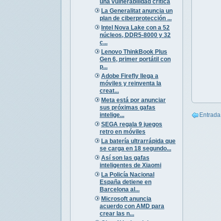
una vulnerabilidad crítica
La Generalitat anuncia un
plan de ciberprotección ...
Intel Nova Lake con a 52
núcleos, DDR5-8000 y 32
c...
Lenovo ThinkBook Plus
Gen 6, primer portátil con
p...
Adobe Firefly llega a
móviles y reinventa la
creat...
Meta está por anunciar
sus próximas gafas
intelige...
Entrada
SEGA regala 9 juegos
retro en móviles
La batería ultrarrápida que
se carga en 18 segundo...
Así son las gafas
inteligentes de Xiaomi
La Policía Nacional
España detiene en
Barcelona al...
Microsoft anuncia
acuerdo con AMD para
crear las n...