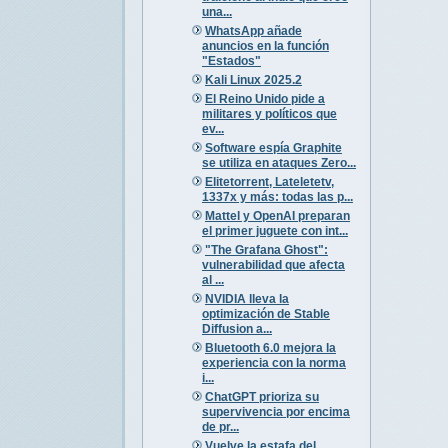
una...
WhatsApp añade
anuncios en la función
"Estados"
Kali Linux 2025.2
El Reino Unido pide a
militares y políticos que
ev...
Software espía Graphite
se utiliza en ataques Zero...
Elitetorrent, Lateletetv,
1337x y más: todas las p...
Mattel y OpenAI preparan
el primer juguete con int...
"The Grafana Ghost":
vulnerabilidad que afecta
al ...
NVIDIA lleva la
optimización de Stable
Diffusion a...
Bluetooth 6.0 mejora la
experiencia con la norma
i...
ChatGPT prioriza su
supervivencia por encima
de pr...
Vuelve la estafa del