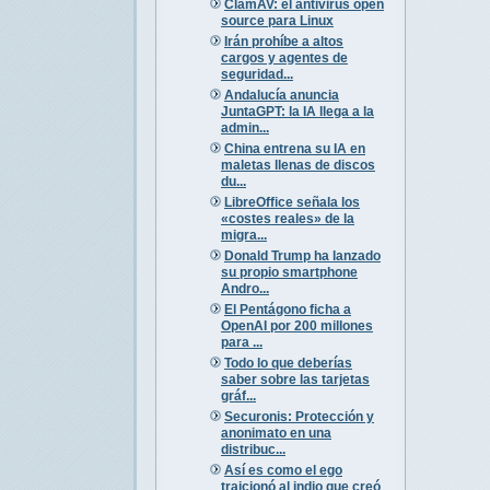
ClamAV: el antivirus open
source para Linux
Irán prohíbe a altos
cargos y agentes de
seguridad...
Andalucía anuncia
JuntaGPT: la IA llega a la
admin...
China entrena su IA en
maletas llenas de discos
du...
LibreOffice señala los
«costes reales» de la
migra...
Donald Trump ha lanzado
su propio smartphone
Andro...
El Pentágono ficha a
OpenAI por 200 millones
para ...
Todo lo que deberías
saber sobre las tarjetas
gráf...
Securonis: Protección y
anonimato en una
distribuc...
Así es como el ego
traicionó al indio que creó