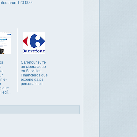
-afectaron-120-000-
os
Carrefour sufre
s
un ciberataque
 a
en Servicios
ur
Financieros que
an e-
expone datos
e
personales d...
g que
legí...