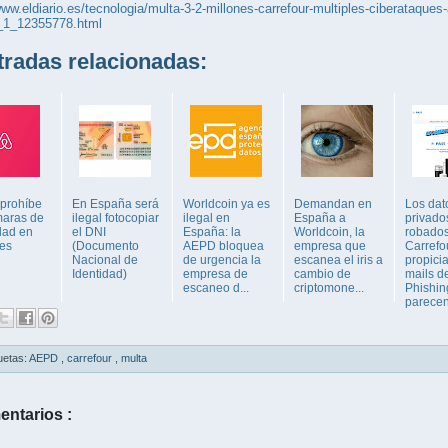
www.eldiario.es/tecnologia/multa-3-2-millones-carrefour-multiples-ciberataques
s_1_12355778.html
adas relacionadas:
 prohíbe
En España será
Worldcoin ya es
Demandan en
Los dat
maras de
ilegal fotocopiar
ilegal en
España a
privado
dad en
el DNI
España: la
Worldcoin, la
robados
res
(Documento
AEPD bloquea
empresa que
Carrefo
Nacional de
de urgencia la
escanea el iris a
propici
Identidad)
empresa de
cambio de
mails d
escaneo d...
criptomone...
Phishin
parecen 
uetas:
AEPD
,
carrefour
,
multa
entarios :