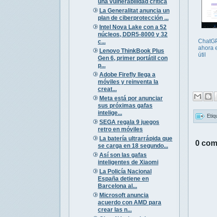
una vulnerabilidad crítica
La Generalitat anuncia un
plan de ciberprotección ...
Intel Nova Lake con a 52
núcleos, DDR5-8000 y 32
ChatGP
c...
ahora 
Lenovo ThinkBook Plus
útil
Gen 6, primer portátil con
p...
Adobe Firefly llega a
móviles y reinventa la
creat...
Meta está por anunciar
sus próximas gafas
intelige...
Etiq
SEGA regala 9 juegos
retro en móviles
La batería ultrarrápida que
0 com
se carga en 18 segundo...
Así son las gafas
inteligentes de Xiaomi
La Policía Nacional
España detiene en
Barcelona al...
Microsoft anuncia
acuerdo con AMD para
crear las n...