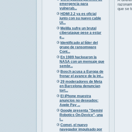
emergencia para
razonami
vulnerab...
que se t
HDMI 2.2 ya es oficial
junto con su nuevo cable
Ul...
Melilla sufre un brutal
ciberataque pese a estar
e...
Identificado al líder del
grupo de ransomware
Cont...
En 1989 hackearon la
NASA con un mensaje que
sembr...
Bosch acusa a Europa de
frenar el avance de la int...
29 moderadores de Meta
en Barcelona denuncian
tort...
El iPhone muestra
anuncios no deseados:
Apple Pay ...
Google presenta "Gemini
Robotics On-Device", una
I...
Comet, el nuevo
navegador impulsado por