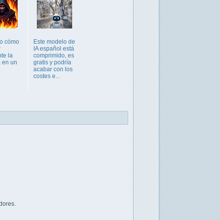
 o cómo
Este modelo de
r
IA español está
te la
comprimido, es
 en un
gratis y podría
acabar con los
costes e...
dores.