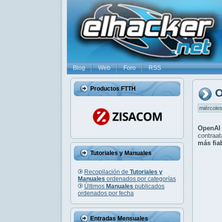
Blog
Web
Foro
RSS
Productos FTTH
O
miércoles
OpenAI 
contraa
más fia
Tutoriales y Manuales
Recopilación de
Tutoriales y
Manuales
ordenados por categorías
Últimos
Manuales
publicados
ordenados por fecha
Entradas Mensuales