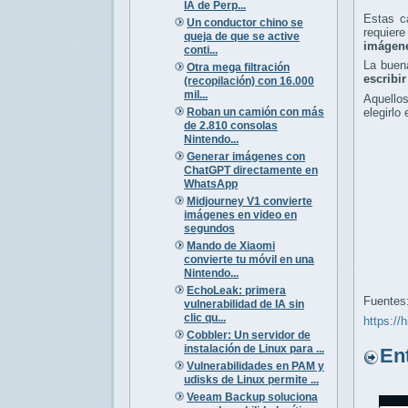
IA de Perp...
Estas c
Un conductor chino se
requiere
queja de que se active
imágene
conti...
La buen
Otra mega filtración
escribi
(recopilación) con 16.000
mil...
Aquellos
Roban un camión con más
elegirlo
de 2.810 consolas
Nintendo...
Generar imágenes con
ChatGPT directamente en
WhatsApp
Midjourney V1 convierte
imágenes en video en
segundos
Mando de Xiaomi
convierte tu móvil en una
Nintendo...
EchoLeak: primera
Fuentes
vulnerabilidad de IA sin
clic qu...
https://
Cobbler: Un servidor de
instalación de Linux para ...
Entr
Vulnerabilidades en PAM y
udisks de Linux permite ...
Veeam Backup soluciona