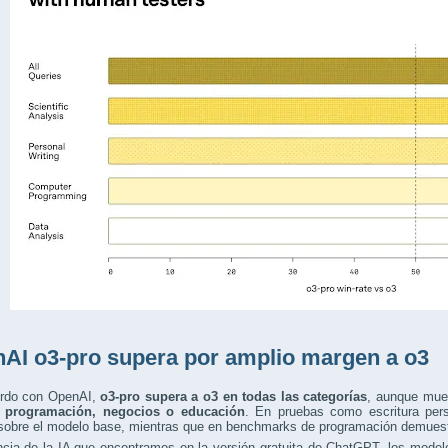
AI o3-pro supera por amplio margen a o3
rdo con OpenAI,
o3-pro supera a o3 en todas las categorías
, aunque mue
, programación, negocios o educación
. En pruebas como escritura pers
 sobre el modelo base, mientras que en benchmarks de programación demuest
ncia de la IA que encontramos en la versión gratuita de ChatGPT, los mode