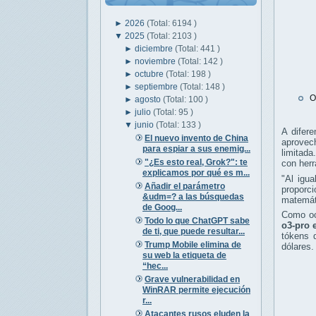
►
2026
(Total: 6194 )
▼
2025
(Total: 2103 )
►
diciembre
(Total: 441 )
►
noviembre
(Total: 142 )
►
octubre
(Total: 198 )
►
septiembre
(Total: 148 )
O
►
agosto
(Total: 100 )
►
julio
(Total: 95 )
▼
junio
(Total: 133 )
A difere
El nuevo invento de China
aprovec
para espiar a sus enemig...
limitada
"¿Es esto real, Grok?": te
con herr
explicamos por qué es m...
"Al igu
Añadir el parámetro
proporc
&udm=? a las búsquedas
matemáti
de Goog...
Como oc
Todo lo que ChatGPT sabe
o3-pro 
de ti, que puede resultar...
tókens 
Trump Mobile elimina de
dólares.
su web la etiqueta de
“hec...
Grave vulnerabilidad en
WinRAR permite ejecución
r...
Atacantes rusos eluden la