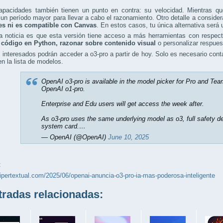
apacidades también tienen un punto en contra: su velocidad. Mientras qu
 un período mayor para llevar a cabo el razonamiento. Otro detalle a conside
s ni es compatible con Canvas
. En estos casos, tu única alternativa será
a noticia es que esta versión tiene acceso a más herramientas con respect
r código en Python, razonar sobre contenido visual
o personalizar respue
 interesados podrán acceder a o3-pro a partir de hoy. Solo es necesario c
 en la lista de modelos.
OpenAI o3-pro is available in the model picker for Pro and Team
OpenAI o1-pro.
Enterprise and Edu users will get access the week after.
As o3-pro uses the same underlying model as o3, full safety de
system card.…
— OpenAI (@OpenAI)
June 10, 2025
:
hipertextual.com/2025/06/openai-anuncia-o3-pro-ia-mas-poderosa-inteligente
adas relacionadas: