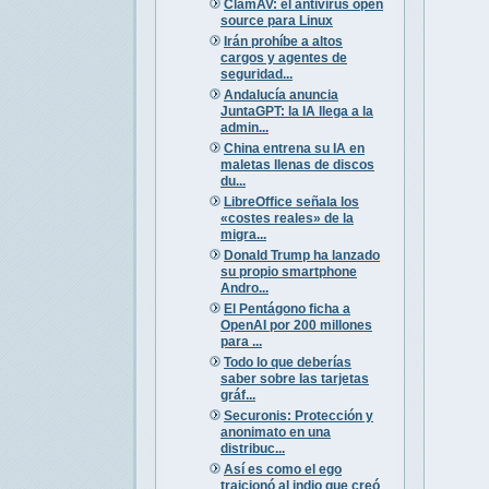
ClamAV: el antivirus open
source para Linux
Irán prohíbe a altos
cargos y agentes de
seguridad...
Andalucía anuncia
JuntaGPT: la IA llega a la
admin...
China entrena su IA en
maletas llenas de discos
du...
LibreOffice señala los
«costes reales» de la
migra...
Donald Trump ha lanzado
su propio smartphone
Andro...
El Pentágono ficha a
OpenAI por 200 millones
para ...
Todo lo que deberías
saber sobre las tarjetas
gráf...
Securonis: Protección y
anonimato en una
distribuc...
Así es como el ego
traicionó al indio que creó