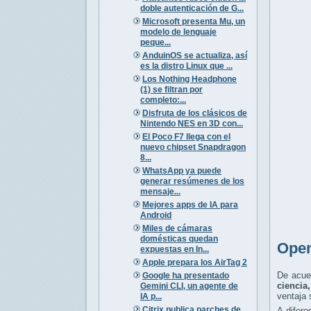
doble autenticación de G...
Microsoft presenta Mu, un
modelo de lenguaje
peque...
AnduinOS se actualiza, así
es la distro Linux que ...
Los Nothing Headphone
(1) se filtran por
completo:...
Disfruta de los clásicos de
Nintendo NES en 3D con...
El Poco F7 llega con el
nuevo chipset Snapdragon
8...
WhatsApp ya puede
generar resúmenes de los
mensaje...
Mejores apps de IA para
Android
Miles de cámaras
domésticas quedan
Open
expuestas en In...
Apple prepara los AirTag 2
De acue
Google ha presentado
ciencia
Gemini CLI, un agente de
ventaja
IA p...
Citrix publica parches de
A difere