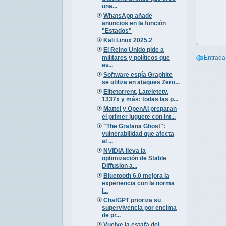
una...
WhatsApp añade
anuncios en la función
"Estados"
Kali Linux 2025.2
El Reino Unido pide a
militares y políticos que
Entrada
ev...
Software espía Graphite
se utiliza en ataques Zero...
Elitetorrent, Lateletetv,
1337x y más: todas las p...
Mattel y OpenAI preparan
el primer juguete con int...
"The Grafana Ghost":
vulnerabilidad que afecta
al ...
NVIDIA lleva la
optimización de Stable
Diffusion a...
Bluetooth 6.0 mejora la
experiencia con la norma
i...
ChatGPT prioriza su
supervivencia por encima
de pr...
Vuelve la estafa del