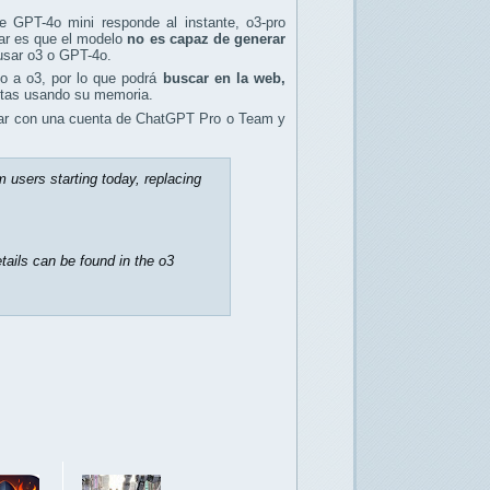
e GPT-4o mini responde al instante, o3-pro
rar es que el modelo
no es capaz de generar
 usar o3 o GPT-4o.
o a o3, por lo que podrá
buscar en la web,
stas usando su memoria.
ontar con una cuenta de ChatGPT Pro o Team y
 users starting today, replacing
tails can be found in the o3