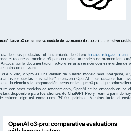
penAI lanzó o3-pro un nuevo modelo de razonamiento que brilla al resolver prob
ncia de otros productos, el lanzamiento de o3-pro
ha sido relegado a una 
hado el recorte de precio a o3 para anunciar un modelo de razonamiento m
. A juzgar por la documentación,
o3-pro es una versión con esteroides de 
amientas de software.
al que o1-pro, o3-pro es una versión de nuestro modelo más inteligente, o
ionar las respuestas más fiables", menciona OpenAI. "Los usuarios han fa
cas, la ciencia y la programación, áreas en las que o3-pro sigue sobresalien
urre con otros modelos de razonamiento, OpenAI se ha enfocado en los cli
estará disponible para los clientes de ChatGPT Pro y Team
a partir de ho
de entrada, algo así como unas 750.000 palabras. Mientras tanto, el cost