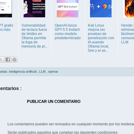
T gratis
Vulnerabilidad
OpenAI lanza
Kali Linux
Heretic
es más
de lectura fuera
GPT-5.5 Instant
mejora las
elimina
de límites en
como modelo
pruebas de
fácilmen
Ollama permite
predeterminado
penetración con
censura
la fuga de
IA usando
LLM
memoria de pr...
Ollama local,
5ire y el se...
uetas:
inteligencia artificial
,
LLM
,
openai
entarios :
PUBLICAR UN COMENTARIO
Los comentarios pueden ser revisados en cualquier momento por los modera
Serán publicados aquellos que cumplan las siguientes condiciones: