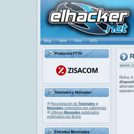
Blog
Web
Foro
RSS
Productos FTTH
R
jueves, 1
Rufus 4.
disposi
alterna
operativ
Tutoriales y Manuales
Recopilación de
Tutoriales y
Manuales
ordenados por categorías
Últimos
Manuales
publicados
ordenados por fecha
Entradas Mensuales