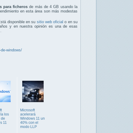
s para ficheros
de más de 4 GB usando la
e rendimiento en esta área son más modestas
Está disponible en su
sitio web oficial
o en su
años y en nuestra opinión es una de esas
.
o-de-windows/
ft
Microsoft
ía los
acelerará
 de
Windows 11 un
s 11
40% con el
modo LLP