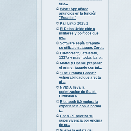
una...
WhatsApp añade
anuncios en la función
"Estados"
Kali Linux 2025.2
El Reino Unido pide a
militares y políticos que
ev...
Software espía Graphite
se utiliza en ataques Zero...
Elitetorrent, Lateletetv,
1337x y más: todas las p...
Mattel y OpenAI preparan
el primer juguete con int...
"The Grafana Ghost":
vulnerabilidad que afecta
al ...
NVIDIA lleva la
optimización de Stable
Diffusion a...
Bluetooth 6.0 mejora la
experiencia con la norma
i...
ChatGPT prioriza su
supervivencia por encima
de pr...
Vuelve la estafa del