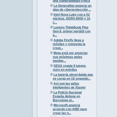
una vulnerabilidad crítica
La Generalitat anuncia un
plan de ciberprotección ...
Intel Nova Lake con a 52
núcleos, DDR5-8000 y 32
c...
Lenovo ThinkBook Plus
Gen 6, primer portátil con
p...
Adobe Firefly llega a
móviles y reinventa la
creat...
Meta está por anunciar
sus próximas gafas
intelige...
SEGA regala 9 juegos
retro en móviles
La batería ultrarrápida que
se carga en 18 segundo...
Así son las gafas
inteligentes de Xiaomi
La Policía Nacional
España detiene en
Barcelona al...
Microsoft anuncia
acuerdo con AMD para
crear las n...