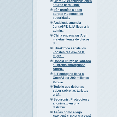
ClamAV: el antivirus open
source para Linux
Irán prohíbe a altos
cargos y agentes de
seguridad...
Andalucía anuncia
JuntaGPT: la IA llega a la
admin...
China entrena su IA en
maletas llenas de discos
du...
LibreOffice señala los
«costes reales» de la
migra...
Donald Trump ha lanzado
su propio smartphone
Andro...
El Pentágono ficha a
OpenAI por 200 millones
para ...
Todo lo que deberías
saber sobre las tarjetas
gráf...
Securonis: Protección y
anonimato en una
distribuc...
Así es como el ego
traicionó al indio que creó