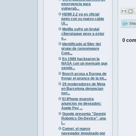
emergencia para
vulnerab...
HDMI 2.2 ya es oficial
junto con su nuevo cable
Ul...
Etiq
Melilla sufre un brutal
ciberataque pese a estar
e...
0 com
Identificado al líder del
grupo de ransomware
Cont...
En 1989 hackearon la
NASA con un mensaje que
sembr...
Bosch acusa a Europa de
frenar el avance de la int...
29 moderadores de Meta
en Barcelona denuncian
tort...
El iPhone muestra
anuncios no deseados:
Apple Pay ...
Google presenta "Gemini
Robotics On-Device", una
I...
Comet, el nuevo
navegador impulsado por