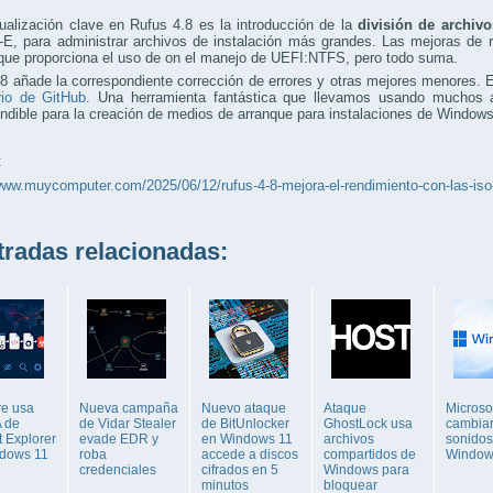
ualización clave en Rufus 4.8 es la introducción de la
división de archivo
lt-E, para administrar archivos de instalación más grandes. Las mejoras d
que proporciona el uso de on el manejo de UEFI:NTFS, pero todo suma.
8 añade la correspondiente corrección de errores y otras mejores menores. 
rio de GitHub
. Una herramienta fantástica que llevamos usando muchos 
ndible para la creación de medios de arranque para instalaciones de Windows
:
www.muycomputer.com/2025/06/12/rufus-4-8-mejora-el-rendimiento-con-las-is
adas relacionadas:
e usa
Nueva campaña
Nuevo ataque
Ataque
Microso
 de
de Vidar Stealer
de BitUnlocker
GhostLock usa
cambiar
t Explorer
evade EDR y
en Windows 11
archivos
sonidos
dows 11
roba
accede a discos
compartidos de
Window
credenciales
cifrados en 5
Windows para
minutos
bloquear