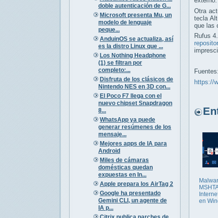
externo.
doble autenticación de G...
Otra act
Microsoft presenta Mu, un
tecla A
modelo de lenguaje
que las 
peque...
Rufus 4.
AnduinOS se actualiza, así
reposito
es la distro Linux que ...
impresci
Los Nothing Headphone
(1) se filtran por
completo:...
Fuentes
Disfruta de los clásicos de
https://
Nintendo NES en 3D con...
El Poco F7 llega con el
nuevo chipset Snapdragon
Entr
8...
WhatsApp ya puede
generar resúmenes de los
mensaje...
Mejores apps de IA para
Android
Miles de cámaras
domésticas quedan
expuestas en In...
Malwar
Apple prepara los AirTag 2
MSHTA
Google ha presentado
Interne
Gemini CLI, un agente de
en Win
IA p...
Citrix publica parches de