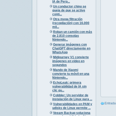
IA de Perp...
Un conductor chino se
queja de que se active
conti...
Otra mega filtración
(recopilación) con 16.000
mil...
Roban un camión con más
de 2.810 consolas
Nintendo...
Generar imágenes con
ChatGPT directamente en
WhatsApp
Midjourney V1 convierte
imágenes en video en
segundos
Mando de Xiaomi
convierte tu móvil en una
Nintendo...
EchoLeak: primera
vulnerabilidad de IA sin
clic qu...
Cobbler: Un servidor de
instalación de Linux para ...
Entrada
Vulnerabilidades en PAM y
udisks de Linux permite ...
Veeam Backup soluciona