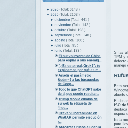
►
2026
(Total: 6148 )
▼
2025
(Total: 2103 )
►
diciembre
(Total: 441 )
►
noviembre
(Total: 142 )
►
octubre
(Total: 198 )
►
septiembre
(Total: 148 )
►
agosto
(Total: 100 )
►
julio
(Total: 95 )
▼
junio
(Total: 133 )
Si las ú
El nuevo invento de China
TPM y el
para espiar a sus enemig...
defecto 
manejo 
"¿Es esto real, Grok?": te
explicamos por qué es m...
Rufus
Añadir el parámetro
&udm=? a las búsquedas
de Goog...
Esta ve
Todo lo que ChatGPT sabe
Windows
de ti, que puede resultar...
abierto 
Trump Mobile elimina de
El desa
su web la etiqueta de
ISO de
“hec...
destaca
Grave vulnerabilidad en
espera d
WinRAR permite ejecución
Esta mej
r...
para lle
Atacantes rusos eluden la