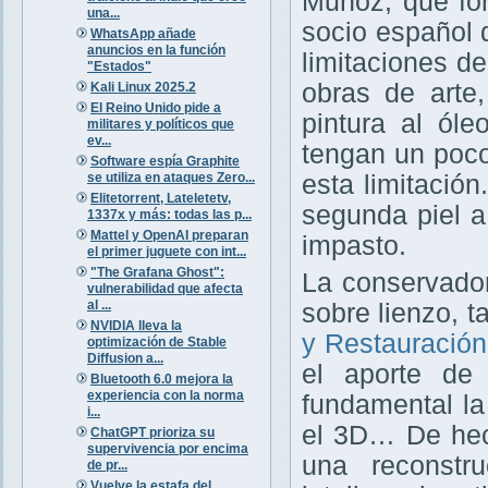
Muñoz, que fo
una...
socio español
WhatsApp añade
anuncios en la función
limitaciones de
"Estados"
obras de arte
Kali Linux 2025.2
El Reino Unido pide a
pintura al ól
militares y políticos que
ev...
tengan un poco
Software espía Graphite
se utiliza en ataques Zero...
esta limitació
Elitetorrent, Lateletetv,
segunda piel a
1337x y más: todas las p...
Mattel y OpenAI preparan
impasto.
el primer juguete con int...
"The Grafana Ghost":
La conservador
vulnerabilidad que afecta
al ...
sobre lienzo, t
NVIDIA lleva la
y Restauración
optimización de Stable
Diffusion a...
el aporte de 
Bluetooth 6.0 mejora la
experiencia con la norma
fundamental la
i...
el 3D… De he
ChatGPT prioriza su
supervivencia por encima
una reconstr
de pr...
Vuelve la estafa del