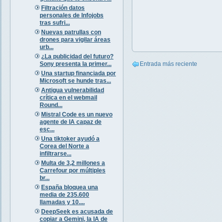
Filtración datos
personales de Infojobs
tras sufri...
Nuevas patrullas con
drones para vigilar áreas
urb...
¿La publicidad del futuro?
Sony presenta la primer...
Entrada más reciente
Una startup financiada por
Microsoft se hunde tras...
Antigua vulnerabilidad
crítica en el webmail
Round...
Mistral Code es un nuevo
agente de IA capaz de
esc...
Una tiktoker ayudó a
Corea del Norte a
infiltrarse...
Multa de 3,2 millones a
Carrefour por múltiples
br...
España bloquea una
media de 235.600
llamadas y 10....
DeepSeek es acusada de
copiar a Gemini, la IA de