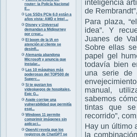
inteligencia art
router: la Policía Nacional
E...
de Rembrandt”,
Los SSDs PCIe 6.0 están a
años vista: AMD e Intel ...
Para plaza, “
Disney y Universal
idea”. Y recu
demandan a Midjourney
por crear...
Juanes de Val
El boom de la IA en
atención al cliente se
Sobre ellas se
desinfl...
papel gel hum
Alemania abandona
Microsoft y anuncia que
todavía bien e
instalar...
Las 10 máquinas más
una serie de 
poderosas del TOP500 de
Superc...
envejecimient
Si te gustan los
manual, util
videojuegos de hospitales,
Epic G...
sabemos cómo 
Apple corrige una
vulnerabilidad que permitía
tintas que se
espi...
recorrido”, com
Windows 11 permite
comprimir imágenes sin
aplicaci...
Hay un último 
OpenAI revela que los
la combinación
registros de ChatGPT se