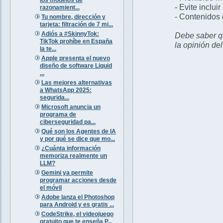
- Evite inclui
razonamient...
- Contenidos 
Tu nombre, dirección y
tarjeta: filtración de 7 mi...
Adiós a #SkinnyTok:
Debe saber qu
TikTok prohíbe en España
la opinión de
la te...
Apple presenta el nuevo
diseño de software Liquid
...
Las mejores alternativas
a WhatsApp 2025:
segurida...
Microsoft anuncia un
programa de
ciberseguridad pa...
Qué son los Agentes de IA
y por qué se dice que mo...
¿Cuánta información
memoriza realmente un
LLM?
Gemini ya permite
programar acciones desde
el móvil
Adobe lanza el Photoshop
para Android y es gratis ...
CodeStrike, el videojuego
gratuito que te enseña P...