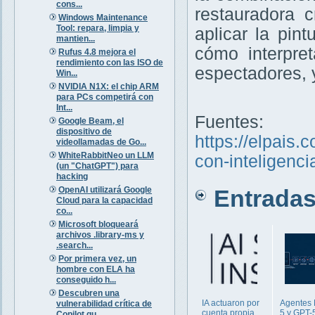
cons...
restauradora 
Windows Maintenance
Tool: repara, limpia y
aplicar la pin
mantien...
cómo interpre
Rufus 4.8 mejora el
rendimiento con las ISO de
espectadores, y 
Win...
NVIDIA N1X: el chip ARM
para PCs competirá con
Int...
Fuentes:
Google Beam, el
dispositivo de
https://elpais
videollamadas de Go...
WhiteRabbitNeo un LLM
con-inteligenci
(un "ChatGPT") para
hacking
OpenAI utilizará Google
Entradas 
Cloud para la capacidad
co...
Microsoft bloqueará
archivos .library-ms y
.search...
Por primera vez, un
hombre con ELA ha
conseguido h...
Descubren una
IA actuaron por
Agentes 
vulnerabilidad crítica de
cuenta propia
5 y GPT-
Copilot qu...