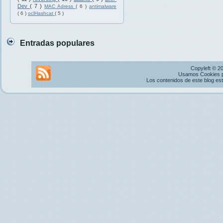
Dev
( 7 )
MAC Adress
( 6 )
antimalware
( 6 )
oclHashcat
( 5 )
Entradas populares
Copyleft © 2
Usamos Cookies pr
Los contenidos de este blog es