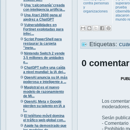
contra personas
superaro
Una ‘calcomanía’ creada
y
prueba
con inteligencia artificia...
organizaciones
cibernéti
Una Atari 2600 gana al
atacaron 
ajedrez a ChatGPT
mundo re.
Vulnerabilidades en
Fortinet explotadas para
infec...
Script PowerShell para
Etiquetas:
cua
restaurar la carpeta
"inetp...
Nintendo Switch 2 vende
3,5 millones de unidades
0 comentar
e...
ChatGPT sufre una caída
a nivel mundial: la IA dej...
OpenAI anuncia su IA más
PUB
poderosa e inteligente a ...
Magistral es el nuevo
modelo de razonamiento
de Mi...
Los comentar
OpenAI, Meta y Google
pierden su talento en IA a
moderadores
f...
El teléfono móvil domina
Serán publica
el tráfico web global con...
- Comentario 
Apple ha demostrado que
- Prohibido 
los modelos de