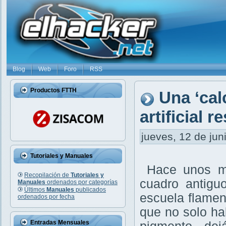
Blog
Web
Foro
RSS
Productos FTTH
Una ‘cal
artificial 
jueves, 12 de jun
Tutoriales y Manuales
Hace unos me
Recopilación de
Tutoriales y
cuadro antigu
Manuales
ordenados por categorías
Últimos
Manuales
publicados
escuela flamen
ordenados por fecha
que no solo hab
Entradas Mensuales