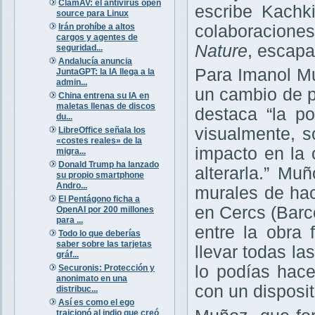
ClamAV: el antivirus open
escribe Kachk
source para Linux
Irán prohíbe a altos
colaboraciones
cargos y agentes de
Nature
, escapa
seguridad...
Andalucía anuncia
Para Imanol Mu
JuntaGPT: la IA llega a la
admin...
un cambio de pa
China entrena su IA en
maletas llenas de discos
destaca “la po
du...
visualmente, s
LibreOffice señala los
«costes reales» de la
impacto en la 
migra...
Donald Trump ha lanzado
alterarla.” Mu
su propio smartphone
Andro...
murales de hac
El Pentágono ficha a
en Cercs (Barc
OpenAI por 200 millones
para ...
entre la obra 
Todo lo que deberías
saber sobre las tarjetas
llevar todas la
gráf...
lo podías hace
Securonis: Protección y
anonimato en una
con un disposi
distribuc...
Así es como el ego
traicionó al indio que creó