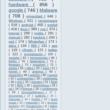
hardware
( 856 )
google
( 746 )
Malware
( 708 )
privacidad
( 646 )
Windows
( 521 )
ransomware
( 518 )
android
( 455 )
exploit
( 418 )
linux
( 389 )
cve
( 374 )
tutorial
( 299 )
nvidia
( 291 )
manual
( 282 )
hacking
( 244 )
ssd
( 174 )
WhatsApp
( 173 )
ddos
( 134 )
Wifi
( 131 )
app
( 126 )
cifrado
( 121 )
twitter
( 121 )
programación
( 105 )
youtube
( 82 )
herramientas
( 80 )
firefox
( 76 )
Networking
( 73 )
firmware
( 73 )
sysadmin
( 72 )
adobe
( 65 )
office
( 62 )
hack
( 51 )
Kernel
( 49 )
antivirus
( 49 )
javascript
( 48 )
apache
( 46 )
juegos
( 42 )
contraseñas
( 39 )
multimedia
( 36 )
cms
( 35 )
eventos
( 32 )
flash
( 32 )
MAC
( 30 )
anonymous
( 28 )
ssl
( 24 )
Forense
( 20 )
conferencia
( 20 )
SeguridadWireless
( 17 )
documental
( 17 )
auditoría
( 15 )
Debugger
( 14 )
Rootkit
( 14 )
lizard
squad
( 14 )
metasploit
( 13 )
técnicas
hacking
( 13 )
Virtualización
( 11 )
delitos
( 11 )
reversing
( 10 )
adamo
( 9 )
Ehn-