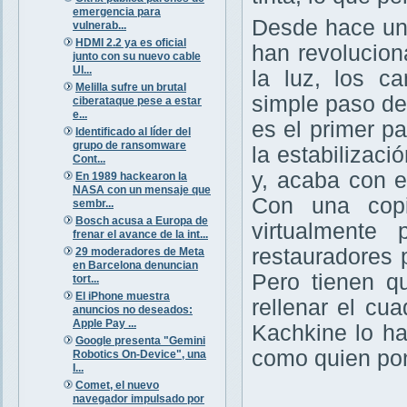
emergencia para
Desde hace uno
vulnerab...
HDMI 2.2 ya es oficial
han revolucion
junto con su nuevo cable
Ul...
la luz, los c
Melilla sufre un brutal
simple paso de
ciberataque pese a estar
e...
es el primer p
Identificado al líder del
grupo de ransomware
la estabilizaci
Cont...
y, acaba con e
En 1989 hackearon la
NASA con un mensaje que
Con una copi
sembr...
Bosch acusa a Europa de
virtualmente
frenar el avance de la int...
restauradores 
29 moderadores de Meta
en Barcelona denuncian
Pero tienen q
tort...
El iPhone muestra
rellenar el c
anuncios no deseados:
Apple Pay ...
Kachkine lo ha
Google presenta "Gemini
como quien pone
Robotics On-Device", una
I...
Comet, el nuevo
navegador impulsado por