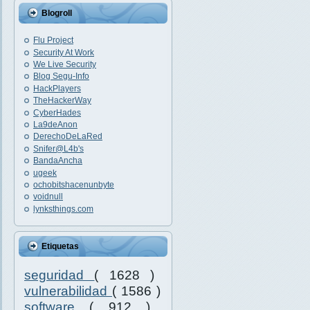
Blogroll
Flu Project
Security At Work
We Live Security
Blog Segu-Info
HackPlayers
TheHackerWay
CyberHades
La9deAnon
DerechoDeLaRed
Snifer@L4b's
BandaAncha
ugeek
ochobitshacenunbyte
voidnull
lynksthings.com
Etiquetas
seguridad
( 1628 )
vulnerabilidad
( 1586 )
software
( 912 )