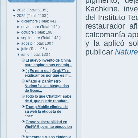
pigmento, dej
Kachkine, inv
►
2026
(Total: 6135 )
del Instituto 
▼
2025
(Total: 2103 )
►
diciembre
(Total: 441 )
restaurador a
►
noviembre
(Total: 142 )
►
octubre
(Total: 198 )
calcomanía apoy
►
septiembre
(Total: 148 )
y la aplicó so
►
agosto
(Total: 100 )
►
julio
(Total: 95 )
publicar
Nature
▼
junio
(Total: 133 )
El nuevo invento de China
para espiar a sus enemig...
"¿Es esto real, Grok?": te
explicamos por qué es m...
Añadir el parámetro
&udm=? a las búsquedas
de Goog...
Todo lo que ChatGPT sabe
de ti, que puede resultar...
Trump Mobile elimina de
su web la etiqueta de
“hec...
Grave vulnerabilidad en
WinRAR permite ejecución
r...
Atacantes rusos eluden la