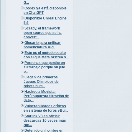
G...
Codex ya está disponible
en ChatGPT
Disponible Unreal Engine
5.6
Scrapy, el framework
open source que se ha
convert...
Glosario para unificar
nomenclatura APT
Este es el método oculto
con el que Meta rastrea s...
Personas que perdieron
su trabajo porque su jefe
p...
Llegan los primeros
Juegos Olímpicos de
robots hum...
Hackeo a Movistar
Perú:supuesta filtración de
dato...
Vulnerabilidades críticas
en sistema de foros vBul...
Starlink V3 es oficial:
descargas 10 veces más
ráp...
Detenido un hombre en