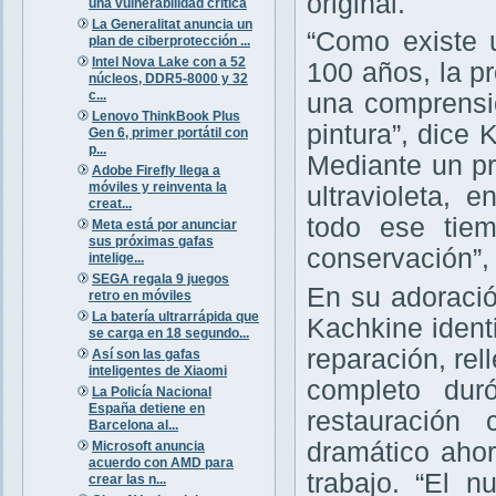
original.
una vulnerabilidad crítica
La Generalitat anuncia un
“Como existe u
plan de ciberprotección ...
Intel Nova Lake con a 52
100 años, la p
núcleos, DDR5-8000 y 32
c...
una comprensi
Lenovo ThinkBook Plus
pintura”, dice
Gen 6, primer portátil con
p...
Mediante un p
Adobe Firefly llega a
móviles y reinventa la
ultravioleta,
creat...
todo ese tie
Meta está por anunciar
sus próximas gafas
conservación”,
intelige...
SEGA regala 9 juegos
En su adoració
retro en móviles
La batería ultrarrápida que
Kachkine ident
se carga en 18 segundo...
reparación, rel
Así son las gafas
inteligentes de Xiaomi
completo dur
La Policía Nacional
España detiene en
restauración
Barcelona al...
dramático ahor
Microsoft anuncia
acuerdo con AMD para
trabajo. “El 
crear las n...