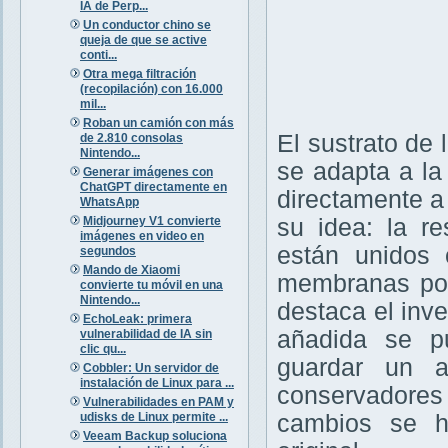
IA de Perp...
Un conductor chino se
queja de que se active
conti...
Otra mega filtración
(recopilación) con 16.000
mil...
Roban un camión con más
El sustrato de
de 2.810 consolas
Nintendo...
se adapta a la
Generar imágenes con
ChatGPT directamente en
directamente a
WhatsApp
Midjourney V1 convierte
su idea: la r
imágenes en video en
están unidos 
segundos
Mando de Xiaomi
membranas port
convierte tu móvil en una
Nintendo...
destaca el inve
EchoLeak: primera
añadida se p
vulnerabilidad de IA sin
clic qu...
guardar un a
Cobbler: Un servidor de
instalación de Linux para ...
conservadore
Vulnerabilidades en PAM y
udisks de Linux permite ...
cambios se hi
Veeam Backup soluciona