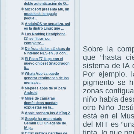
doble autenticación de G...
Microsoft presenta Mu, un
modelo de lenguaje
peque...
AnduinOS se actualiza, así
es la distro Linux que ...
Los Nothing Headphone
(1) se filtran por
completo:...
Sobre la comp
Disfruta de los clásicos de
Nintendo NES en 3D con...
que “hasta ci
El Poco F7 llega con el
nuevo chipset Snapdragon
sistema de IA 
8...
Por ejemplo, 
WhatsApp ya puede
generar resúmenes de los
pigmento se h
mensaje...
Mejores apps de IA para
zonas contigua
Android
niño había desa
Miles de cámaras
domésticas quedan
otro Niño Jes
expuestas en In...
Apple prepara los AirTag 2
está en el Mus
Google ha presentado
del MIT es “un
Gemini CLI, un agente de
IA p...
tinta, lo que pe
Citrix publica parches de