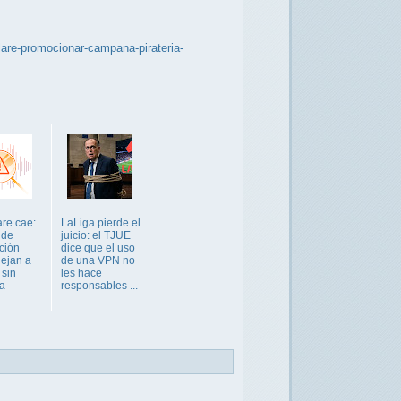
lare-promocionar-campana-pirateria-
are cae:
LaLiga pierde el
 de
juicio: el TJUE
pción
dice que el uso
dejan a
de una VPN no
 sin
les hace
a
responsables ...