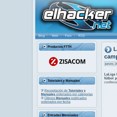
Blog
Web
Foro
RSS
Productos FTTH
L
camp
jueves, 2
LaLiga
h
fútbol p
Tutoriales y Manuales
conlleva
Recopilación de
Tutoriales y
Manuales
ordenados por categorías
Últimos
Manuales
publicados
ordenados por fecha
Entradas Mensuales