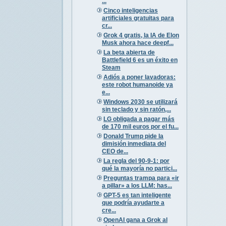
...
Cinco inteligencias
artificiales gratuitas para
cr...
Grok 4 gratis, la IA de Elon
Musk ahora hace deepf...
La beta abierta de
Battlefield 6 es un éxito en
Steam
Adiós a poner lavadoras:
este robot humanoide ya
e...
Windows 2030 se utilizará
sin teclado y sin ratón,...
LG obligada a pagar más
de 170 mil euros por el fu...
Donald Trump pide la
dimisión inmediata del
CEO de...
La regla del 90-9-1: por
qué la mayoría no partici...
Preguntas trampa para «ir
a pillar» a los LLM: has...
GPT-5 es tan inteligente
que podría ayudarte a
cre...
OpenAI gana a Grok al