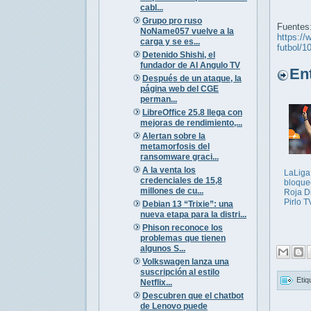
cabl...
Grupo pro ruso
Fuentes
NoName057 vuelve a la
https://
carga y se es...
futbol/
Detenido Shishi, el
fundador de AI Angulo TV
Entr
Después de un ataque, la
página web del CGE
perman...
LibreOffice 25.8 llega con
mejoras de rendimiento,...
Alertan sobre la
metamorfosis del
ransomware graci...
A la venta los
LaLiga
credenciales de 15,8
bloque
millones de cu...
Roja Di
Pirlo T
Debian 13 “Trixie”: una
nueva etapa para la distri...
Phison reconoce los
problemas que tienen
algunos S...
Volkswagen lanza una
suscripción al estilo
Etiq
Netflix...
Descubren que el chatbot
de Lenovo puede