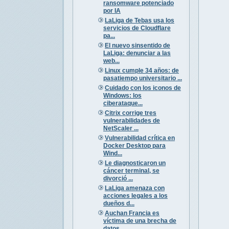
ransomware potenciado
por IA
LaLiga de Tebas usa los
servicios de Cloudflare
pa...
El nuevo sinsentido de
LaLiga: denunciar a las
web...
Linux cumple 34 años: de
pasatiempo universitario ...
Cuidado con los iconos de
Windows: los
ciberataque...
Citrix corrige tres
vulnerabilidades de
NetScaler ...
Vulnerabilidad crítica en
Docker Desktop para
Wind...
Le diagnosticaron un
cáncer terminal, se
divorció ...
LaLiga amenaza con
acciones legales a los
dueños d...
Auchan Francia es
víctima de una brecha de
datos