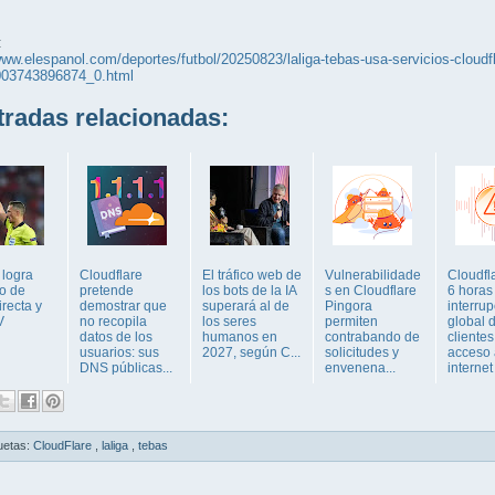
:
www.elespanol.com/deportes/futbol/20250823/laliga-tebas-usa-servicios-cloudf
1003743896874_0.html
adas relacionadas:
 logra
Cloudflare
El tráfico web de
Vulnerabilidade
Cloudfl
o de
pretende
los bots de la IA
s en Cloudflare
6 horas
recta y
demostrar que
superará al de
Pingora
interru
V
no recopila
los seres
permiten
global 
datos de los
humanos en
contrabando de
clientes
usuarios: sus
2027, según C...
solicitudes y
acceso 
DNS públicas...
envenena...
internet
uetas:
CloudFlare
,
laliga
,
tebas