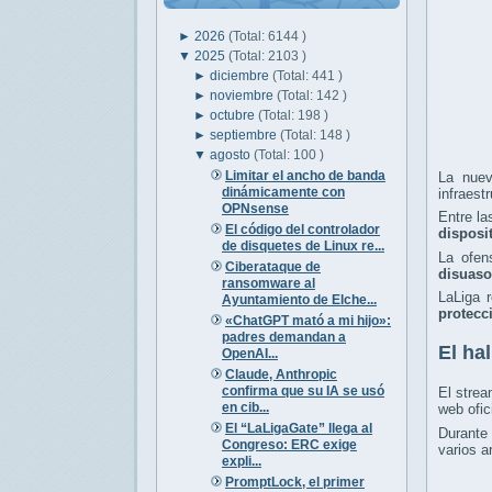
►
2026
(Total: 6144 )
▼
2025
(Total: 2103 )
►
diciembre
(Total: 441 )
►
noviembre
(Total: 142 )
►
octubre
(Total: 198 )
►
septiembre
(Total: 148 )
▼
agosto
(Total: 100 )
Limitar el ancho de banda
La nuev
dinámicamente con
infraest
OPNsense
Entre l
El código del controlador
disposi
de disquetes de Linux re...
La ofen
Ciberataque de
disuaso
ransomware al
LaLiga 
Ayuntamiento de Elche...
protecc
«ChatGPT mató a mi hijo»:
padres demandan a
El ha
OpenAI...
Claude, Anthropic
confirma que su IA se usó
El stre
en cib...
web ofici
El “LaLigaGate” llega al
Durante 
Congreso: ERC exige
varios a
expli...
PromptLock, el primer