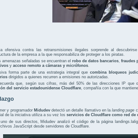
a ofensiva contra las retransmisiones ilegales sorprende al descubrirse
ructura de la empresa a la que responsabiliza de proteger a los piratas.
as amenazas señaladas se encuentran el
robo de datos bancarios
,
fraudes 
tivos
y
acceso remoto a cámaras y micrófonos
.
siva forma parte de una estrategia integral que
combina bloqueos judic
rios
dirigidos a quienes recurren a emisiones no autorizadas.
recuerda que, según sus cifras, más del 50% de las direcciones IP que 
ión del servicio estadounidense Cloudflare
, compañía con la que mantiene 
llazgo
amer y programador
Midudev
detectó un detalle llamativo en la
landing page
c
al de la iniciativa utiliza a su vez los
servicios de Cloudflare como red de 
uno de sus directos, Midudev analizó el código de la página landings.lali
rchivos JavaScript desde servidores de Cloudflare.