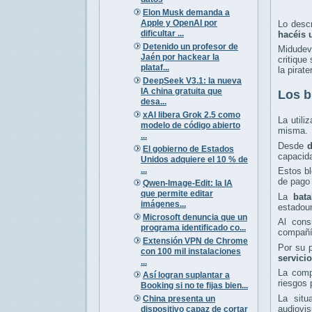
Elon Musk demanda a
Apple y OpenAI por
Lo descr
dificultar ...
hacéis 
Detenido un profesor de
Midudev
Jaén por hackear la
critique
plataf...
la pirate
DeepSeek V3.1: la nueva
IA china gratuita que
Los b
desa...
xAI libera Grok 2.5 como
La utili
modelo de código abierto
misma.
...
Desde
d
El gobierno de Estados
capacida
Unidos adquiere el 10 % de
...
Estos b
de pag
Qwen-Image-Edit: la IA
que permite editar
La
bata
imágenes...
estadoun
Microsoft denuncia que un
Al cons
programa identificado co...
compañ
Extensión VPN de Chrome
Por su p
con 100 mil instalaciones
servici
...
La comp
Así logran suplantar a
riesgos 
Booking si no te fijas bien...
La sit
China presenta un
audiovis
dispositivo capaz de cortar