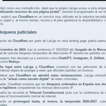
ibió como una contradicción, dado que la propia LaLiga acusa a esta empre
utilizando recursos de una página pirata!"
, bromeó el programador al ver el
 explicó que
Cloudflare
es un servicio muy utilizado en la industria tecnol
 su papel y, al mismo tiempo, recurra a él para garantizar la disponibilidad 
ría.
loqueos judiciales
zación de
Cloudflare
por parte de LaLiga en esta landing page podría además
iciembre de 2024
, tras la sentencia nº 310/2024 del
Juzgado de lo Mercan
d de solicitar bloqueos temporales de direcciones IP durante los partidos sin a
loqueos han afectado ya a servicios como
ChatGPT, Instagram,
X
,
GitHub,
o como
Redsys.
lla legal entre LaLiga y Cloudflare
comenzó con las peticiones de la
idense dejara de proteger a webs que difunden partidos sin licencia.
iderar que
Cloudflare no atendió estas reclamaciones
, LaLiga intensi
ía de
"actuar como escudo digital"
de redes criminales.
arte, Cloudflare sostiene que los
bloqueos ordenados en España son des
os legítimos
compartiendo las mismas direcciones IP.
añía ha recurrido al
Tribunal Constitucional
junto con la conferencia de 
para el funcionamiento normal de internet.
uación se
prolongará hasta, al menos, la temporada 2026-2027
, coin
uales.