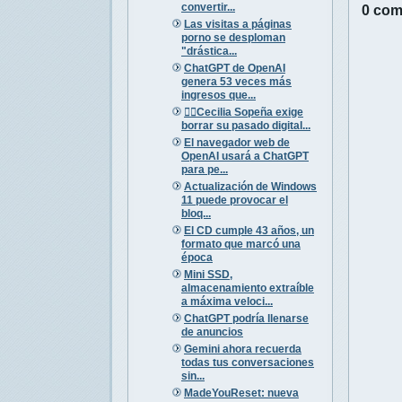
convertir...
0 com
Las visitas a páginas
porno se desploman
"drástica...
ChatGPT de OpenAI
genera 53 veces más
ingresos que...
🚴‍♀️Cecilia Sopeña exige
borrar su pasado digital...
El navegador web de
OpenAI usará a ChatGPT
para pe...
Actualización de Windows
11 puede provocar el
bloq...
El CD cumple 43 años, un
formato que marcó una
época
Mini SSD,
almacenamiento extraíble
a máxima veloci...
ChatGPT podría llenarse
de anuncios
Gemini ahora recuerda
todas tus conversaciones
sin...
MadeYouReset: nueva