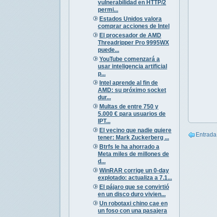
vulnerabilidad en HTTP/2
permi...
Estados Unidos valora
comprar acciones de Intel
El procesador de AMD
Threadripper Pro 9995WX
puede...
YouTube comenzará a
usar inteligencia artificial
p...
Intel aprende al fin de
AMD: su próximo socket
dur...
Multas de entre 750 y
5.000 € para usuarios de
IPT...
El vecino que nadie quiere
Entrada
tener: Mark Zuckerberg ...
Btrfs le ha ahorrado a
Meta miles de millones de
d...
WinRAR corrige un 0-day
explotado: actualiza a 7.1...
El pájaro que se convirtió
en un disco duro vivien...
Un robotaxi chino cae en
un foso con una pasajera