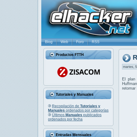
Blog
Web
Foro
RSS
Productos FTTH
R
martes, 5
El pla
Huffman
retomar 
Tutoriales y Manuales
Recopilación de
Tutoriales y
Manuales
ordenados por categorías
Últimos
Manuales
publicados
ordenados por fecha
Entradas Mensuales