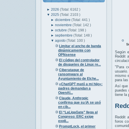
►
2026
(Total: 6162 )
▼
2025
(Total: 2103 )
►
diciembre
(Total: 441 )
►
noviembre
(Total: 142 )
►
octubre
(Total: 198 )
►
septiembre
(Total: 148 )
S
▼
agosto
(Total: 100 )
t
Limitar el ancho de banda
dinámicamente con
Según e
OPNsense
Reddit 
El código del controlador
circulac
de disquetes de Linux re...
"Para c
Ciberataque de
usuario
ransomware al
mismo es
Ayuntamiento de Elche...
para las
«ChatGPT mató a mi hijo»:
Así que 
padres demandan a
puedes 
OpenAI...
tiene la
Claude, Anthropic
confirma que su IA se usó
Redd
en cib...
El “LaLigaGate” llega al
Congreso: ERC exige
Reddit 
expli...
foros co
comunid
PromptLock, el primer