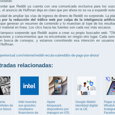
istieran.
cordar que Reddit ya cuenta con una comunicada exclusiva para los susc
, el anuncio de Huffman deja en claro que por ahora no se va a expandir es
idad de ampliar las vías de ingreso de dinero de Reddit no sorprende. La pl
a por la reducción del tráfico web por culpa de la inteligencia artifici
 que generan un resumen de contenido y lo muestran al tope de los result
 material en línea. Los clics hacia las fuentes son cada vez más escasos.
o tampoco sorprende que Reddit aspire a crear su propio buscador web. "O
ciones y conocimientos que no encontrarás en ningún otro lugar. Cada sema
en busca de consejos, y estamos convirtiendo esa intención en usuarios 
 Huffman.
:
hipertextual.com/internet/reddit-recula-subreddits-de-pago-por-ahora/
adas relacionadas:
erta
Intel muestra
Apple
Google Wallet:
Pagar p
illetes de
sus grandes
bloqueará
identidad digital
WhatsA
s falsos
resultados
dispositivos por
en la UE
Instagr
financieros de
impagos en iOS
Facebo