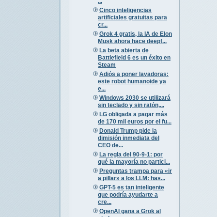
...
Cinco inteligencias
artificiales gratuitas para
cr...
Grok 4 gratis, la IA de Elon
Musk ahora hace deepf...
La beta abierta de
Battlefield 6 es un éxito en
Steam
Adiós a poner lavadoras:
este robot humanoide ya
e...
Windows 2030 se utilizará
sin teclado y sin ratón,...
LG obligada a pagar más
de 170 mil euros por el fu...
Donald Trump pide la
dimisión inmediata del
CEO de...
La regla del 90-9-1: por
qué la mayoría no partici...
Preguntas trampa para «ir
a pillar» a los LLM: has...
GPT-5 es tan inteligente
que podría ayudarte a
cre...
OpenAI gana a Grok al