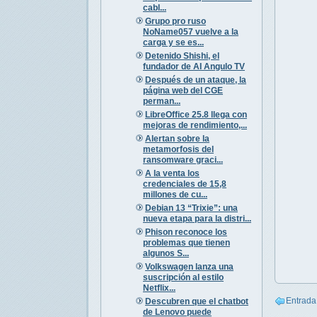
cabl...
Grupo pro ruso
NoName057 vuelve a la
carga y se es...
Detenido Shishi, el
fundador de AI Angulo TV
Después de un ataque, la
página web del CGE
perman...
LibreOffice 25.8 llega con
mejoras de rendimiento,...
Alertan sobre la
metamorfosis del
ransomware graci...
A la venta los
credenciales de 15,8
millones de cu...
Debian 13 “Trixie”: una
nueva etapa para la distri...
Phison reconoce los
problemas que tienen
algunos S...
Volkswagen lanza una
suscripción al estilo
Netflix...
Entrada
Descubren que el chatbot
de Lenovo puede