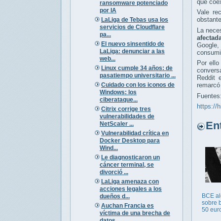
que coex
ransomware potenciado
por IA
Vale re
obstante
LaLiga de Tebas usa los
servicios de Cloudflare
La neces
pa...
afectad
El nuevo sinsentido de
Google,
LaLiga: denunciar a las
consumir
web...
Por ell
Linux cumple 34 años: de
conversa
pasatiempo universitario ...
Reddit 
Cuidado con los iconos de
remarcó
Windows: los
Fuentes
ciberataque...
https://
Citrix corrige tres
vulnerabilidades de
Entr
NetScaler ...
Vulnerabilidad crítica en
Docker Desktop para
Wind...
Le diagnosticaron un
cáncer terminal, se
divorció ...
LaLiga amenaza con
acciones legales a los
BCE al
dueños d...
sobre b
Auchan Francia es
50 euro
víctima de una brecha de
datos