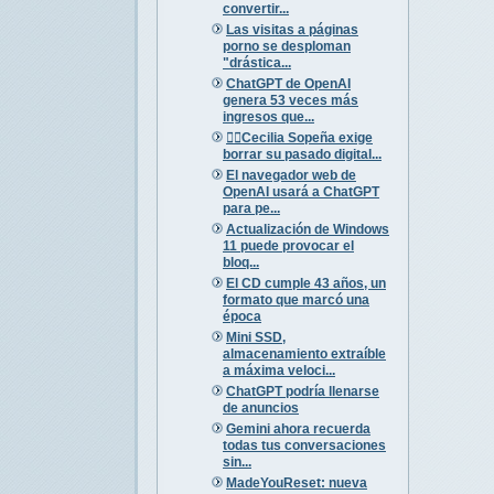
convertir...
Las visitas a páginas
porno se desploman
"drástica...
ChatGPT de OpenAI
genera 53 veces más
ingresos que...
🚴‍♀️Cecilia Sopeña exige
borrar su pasado digital...
El navegador web de
OpenAI usará a ChatGPT
para pe...
Actualización de Windows
11 puede provocar el
bloq...
El CD cumple 43 años, un
formato que marcó una
época
Mini SSD,
almacenamiento extraíble
a máxima veloci...
ChatGPT podría llenarse
de anuncios
Gemini ahora recuerda
todas tus conversaciones
sin...
MadeYouReset: nueva