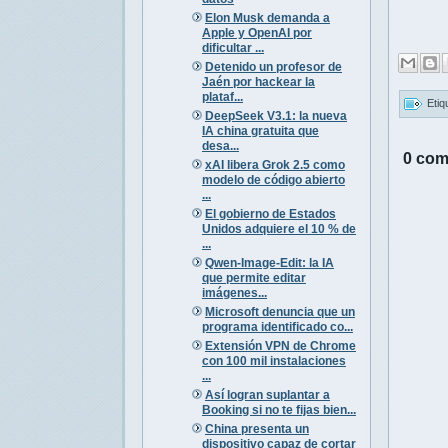
Elon Musk demanda a
Apple y OpenAI por
dificultar ...
Detenido un profesor de
Jaén por hackear la
plataf...
Etiq
DeepSeek V3.1: la nueva
IA china gratuita que
desa...
0 com
xAI libera Grok 2.5 como
modelo de código abierto
...
El gobierno de Estados
Unidos adquiere el 10 % de
...
Qwen-Image-Edit: la IA
que permite editar
imágenes...
Microsoft denuncia que un
programa identificado co...
Extensión VPN de Chrome
con 100 mil instalaciones
...
Así logran suplantar a
Booking si no te fijas bien...
China presenta un
dispositivo capaz de cortar