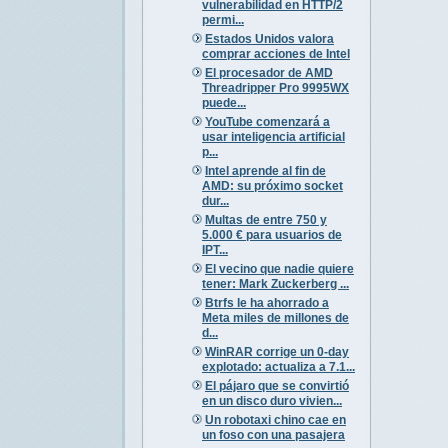
vulnerabilidad en HTTP/2
permi...
Estados Unidos valora
comprar acciones de Intel
El procesador de AMD
Threadripper Pro 9995WX
puede...
YouTube comenzará a
usar inteligencia artificial
p...
Intel aprende al fin de
AMD: su próximo socket
dur...
Multas de entre 750 y
5.000 € para usuarios de
IPT...
El vecino que nadie quiere
tener: Mark Zuckerberg ...
Btrfs le ha ahorrado a
Meta miles de millones de
d...
WinRAR corrige un 0-day
explotado: actualiza a 7.1...
El pájaro que se convirtió
en un disco duro vivien...
Un robotaxi chino cae en
un foso con una pasajera