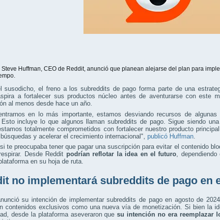
teve Huffman, CEO de Reddit, anunció que planean alejarse del plan para imple
iempo.
l susodicho, el freno a los subreddits de pago forma parte de una estrate
aspira a fortalecer sus productos núcleo antes de aventurarse con este 
ión al menos desde hace un año.
entrarnos en lo más importante, estamos desviando recursos de algunas 
. Esto incluye lo que algunos llaman subreddits de pago. Sigue siendo un
tamos totalmente comprometidos con fortalecer nuestro producto principal, 
 búsquedas y acelerar el crecimiento internacional",
publicó Huffman
.
si te preocupaba tener que pagar una suscripción para evitar el contenido b
respirar. Desde Reddit
podrían reflotar la idea en el futuro
, dependiendo
 plataforma en su hoja de ruta.
it no implementará subreddits de pago en e
anunció su intención de implementar subreddits de pago en agosto de 2024
n contenidos exclusivos como una nueva vía de monetización. Si bien la idea
ad, desde la plataforma aseveraron que
su intención no era reemplazar l