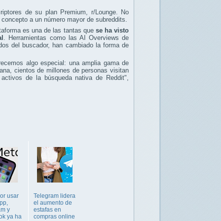
riptores de su plan Premium, r/Lounge. No
te concepto a un número mayor de subreddits.
ataforma es una de las tantas que
se ha visto
al
. Herramientas como las AI Overviews de
ados del buscador, han cambiado la forma de
frecemos algo especial: una amplia gama de
na, cientos de millones de personas visitan
activos de la búsqueda nativa de Reddit",
or usar
Telegram lidera
pp,
el aumento de
am y
estafas en
ok ya ha
compras online