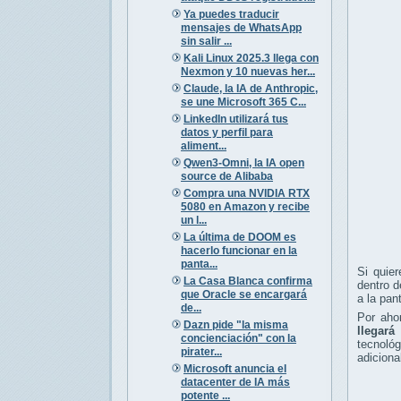
Ya puedes traducir
mensajes de WhatsApp
sin salir ...
Kali Linux 2025.3 llega con
Nexmon y 10 nuevas her...
Claude, la IA de Anthropic,
se une Microsoft 365 C...
LinkedIn utilizará tus
datos y perfil para
aliment...
Qwen3-Omni, la IA open
source de Alibaba
Compra una NVIDIA RTX
5080 en Amazon y recibe
un l...
La última de DOOM es
hacerlo funcionar en la
panta...
Si quie
La Casa Blanca confirma
dentro d
que Oracle se encargará
a la pan
de...
Por aho
Dazn pide "la misma
llegará
concienciación" con la
tecnológ
pirater...
adiciona
Microsoft anuncia el
datacenter de IA más
potente ...