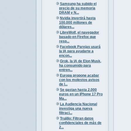
Samsung ha subido el
precio de su memoria
DRAM y N...
Nvidia invertirá hasta
100.000 millones de
dólares...
LibreWolf, el navegador
basado en Firefox que
resp...
Facebook Parejas usará
la IA para ayudarte a
encon...
Grok, la IA de Elon Musk,
ha consumido para
entren...
Europa propone acabar
con los molestos avisos
de l...
Se gastan hasta 2.000
euros en un iPhone 17 Pro
Ma...
La Audiencia Nacional
investiga una nueva
filtraci...
Trujillo: Filtran datos
confidenciales de más de
2...