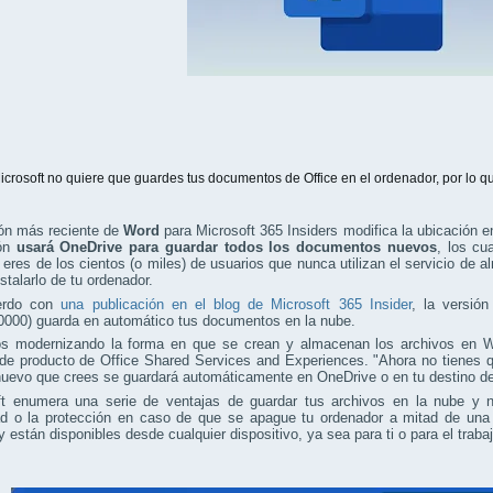
icrosoft no quiere que guardes tus documentos de Office en el ordenador, por lo qu
ión más reciente de
Word
para Microsoft 365 Insiders modifica la ubicación e
ión
usará OneDrive para guardar todos los documentos nuevos
, los cu
 eres de los cientos (o miles) de usuarios que nunca utilizan el servicio de
stalarlo de tu ordenador.
erdo con
una publicación en el blog de Microsoft 365 Insider
, la versió
0000) guarda en automático tus documentos en la nube.
s modernizando la forma en que se crean y almacenan los archivos en 
 de producto de Office Shared Services and Experiences. "Ahora no tienes 
nuevo que crees se guardará automáticamente en OneDrive o en tu destino de
ft enumera una serie de ventajas de guardar tus archivos en la nube y n
ad o la protección en caso de que se apague tu ordenador a mitad de una 
 están disponibles desde cualquier dispositivo, ya sea para ti o para el trabaj