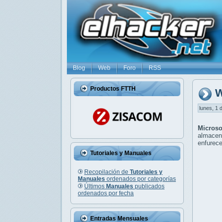
Blog
Web
Foro
RSS
Productos FTTH
W
lunes, 1 
Micros
almacena
enfurece
Tutoriales y Manuales
Recopilación de
Tutoriales y
Manuales
ordenados por categorías
Últimos
Manuales
publicados
ordenados por fecha
Entradas Mensuales