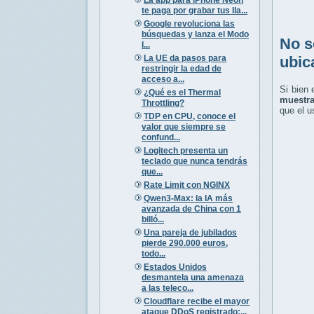
te paga por grabar tus lla...
Google revoluciona las
búsquedas y lanza el Modo
No s
I...
La UE da pasos para
ubic
restringir la edad de
acceso a...
Si bien 
¿Qué es el Thermal
muestra
Throttling?
que el u
TDP en CPU, conoce el
valor que siempre se
confund...
Logitech presenta un
teclado que nunca tendrás
que...
Rate Limit con NGINX
Qwen3-Max: la IA más
avanzada de China con 1
billó...
Una pareja de jubilados
pierde 290.000 euros,
todo...
Estados Unidos
desmantela una amenaza
a las teleco...
Cloudflare recibe el mayor
ataque DDoS registrado:...