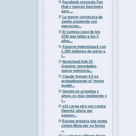
Facebook presenta Fan
Hub y nuevas funciones
para ...
La mayor cervecera de
Japón suspende sus
operacion...
El curioso caso de los
SSD que fallan a los 3
años...
Amazon indemnizará con
1.300 millones de euros a
l...
Nextcloud Hub 25
Autumn: novedades,
nueva nomencla...
Claude Sonnet 4.5 es
probablemente el “mejor
model...
Gemini se actualiza y
ahora es más inteligente y
r...
xAI carga otra vez contra
OpenAI, ahora por
supues...
Europa prepara una multa
contra Meta por su forma
...
La app para iPhone Neon