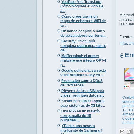
YouTube Anti Translate:
Cómo bloquear el doblaje
a...
Microsof
Cómo crear gratis un
automáti
mapa de cobertura WiFi de
las cuen
tu ...
Un banco despide a miles
de trabajadores por tener...
Fuentes
Security Onion: guía
https://
completa sobre esta distro
de...
Entr
MalTerminal: el primer
malware que integra GPT-4
p...
Google soluciona su sexta
vulnerabilidad 0-day en ...
Protección contra DDoS
de OPNsense
Riesgos de las eSIM para
viajes: redirigen datos a...
Cuidad
Steam pone fin al soporte
vendie
para sistemas de 32 bits...
portáti
1,2 TB
Una PS5 en un maletín
almace
con pantalla de 15
o que 
pulgadas ...
realida
¿Tienes una nevera
inteligente de Samsung?