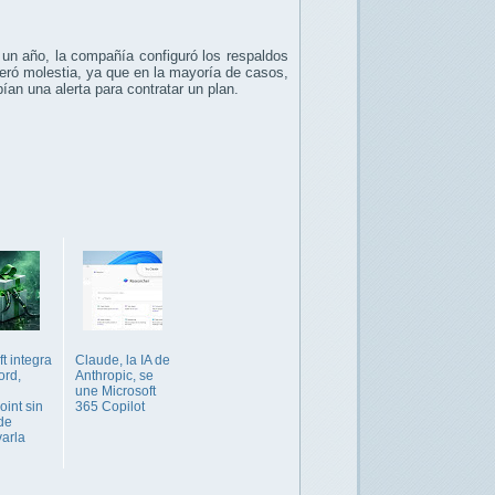
 un año, la compañía configuró los respaldos
eró molestia, ya que en la mayoría de casos,
ían una alerta para contratar un plan.
t integra
Claude, la IA de
ord,
Anthropic, se
une Microsoft
int sin
365 Copilot
de
varla