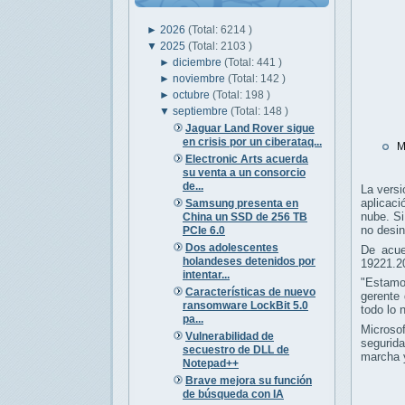
►
2026
(Total: 6214 )
▼
2025
(Total: 2103 )
►
diciembre
(Total: 441 )
►
noviembre
(Total: 142 )
►
octubre
(Total: 198 )
▼
septiembre
(Total: 148 )
Jaguar Land Rover sigue
en crisis por un ciberataq...
M
Electronic Arts acuerda
su venta a un consorcio
de...
La vers
aplicac
Samsung presenta en
nube. Si
China un SSD de 256 TB
no desin
PCIe 6.0
Dos adolescentes
De acu
holandeses detenidos por
19221.2
intentar...
"Estamo
Características de nuevo
gerente
ransomware LockBit 5.0
todo lo 
pa...
Microso
Vulnerabilidad de
segurid
secuestro de DLL de
marcha y
Notepad++
Brave mejora su función
de búsqueda con IA