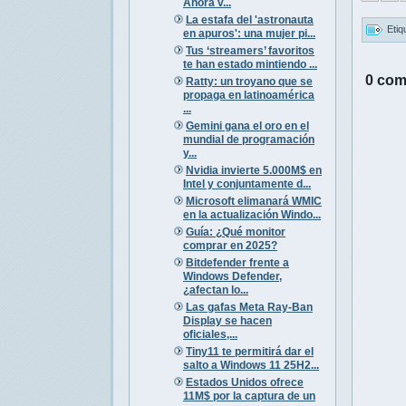
Ahora v...
La estafa del 'astronauta
Etiq
en apuros': una mujer pi...
Tus ‘streamers’ favoritos
te han estado mintiendo ...
0 com
Ratty: un troyano que se
propaga en latinoamérica
...
Gemini gana el oro en el
mundial de programación
y...
Nvidia invierte 5.000M$ en
Intel y conjuntamente d...
Microsoft elimanará WMIC
en la actualización Windo...
Guía: ¿Qué monitor
comprar en 2025?
Bitdefender frente a
Windows Defender,
¿afectan lo...
Las gafas Meta Ray-Ban
Display se hacen
oficiales,...
Tiny11 te permitirá dar el
salto a Windows 11 25H2...
Estados Unidos ofrece
11M$ por la captura de un