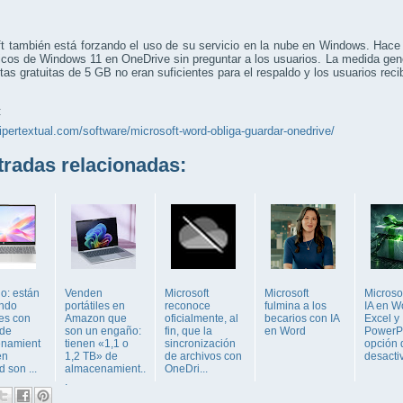
t también está forzando el uso de su servicio en la nube en Windows. Hace
cos de Windows 11 en OneDrive sin preguntar a los usuarios. La medida gen
tas gratuitas de 5 GB no eran suficientes para el respaldo y los usuarios recib
:
hipertextual.com/software/microsoft-word-obliga-guardar-onedrive/
adas relacionadas:
o: están
Venden
Microsoft
Microsoft
Microsof
ndo
portátiles en
reconoce
fulmina a los
IA en W
les con
Amazon que
oficialmente, al
becarios con IA
Excel y
 de
son un engaño:
fin, que la
en Word
PowerPo
namient
tienen «1,1 o
sincronización
opción 
en
1,2 TB» de
de archivos con
desacti
d son ...
almacenamient..
OneDri...
.