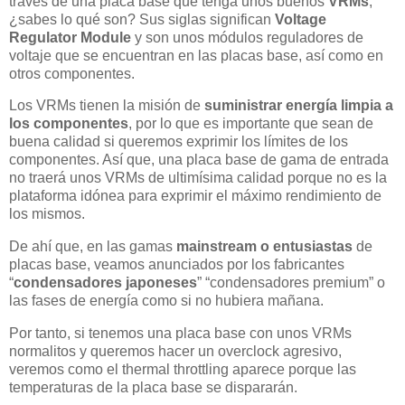
través de una placa base que tenga unos buenos
VRMs
,
¿sabes lo qué son? Sus siglas significan
Voltage
Regulator Module
y son unos módulos reguladores de
voltaje que se encuentran en las placas base, así como en
otros componentes.
Los VRMs tienen la misión de
suministrar energía limpia a
los componentes
, por lo que es importante que sean de
buena calidad si queremos exprimir los límites de los
componentes. Así que, una placa base de gama de entrada
no traerá unos VRMs de ultimísima calidad porque no es la
plataforma idónea para exprimir el máximo rendimiento de
los mismos.
De ahí que, en las gamas
mainstream o entusiastas
de
placas base, veamos anunciados por los fabricantes
“
condensadores japoneses
” “condensadores premium” o
las fases de energía como si no hubiera mañana.
Por tanto, si tenemos una placa base con unos VRMs
normalitos y queremos hacer un overclock agresivo,
veremos como el thermal throttling aparece porque las
temperaturas de la placa base se dispararán.