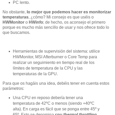
PC lento.
No obstante,
lo mejor que podemos hacer es monitorizar
temperaturas
, ¿cómo? Mi consejo es que uséis o
HWMonitor
o
HWinfo
; de hecho, os aconsejo el primero
porque es mucho más sencillo de usar y nos ofrece todo lo
que buscamos.
Herramientas de supervisión del sistema: utilice
HWMonitor, MSI Afterburner o Core Temp para
realizar un seguimiento en tiempo real de los
límites de temperatura de la CPU y las
temperaturas de la GPU.
Para que os hagáis una idea, debéis tener en cuenta estos
parámetros:
Una CPU en reposo debería tener una
temperatura de 42ºC o menos (siendo +40ºC
alta). En carga es fácil que se ponga entre 45º y
65º. Esto se denomina
cpu thermal throttling
.