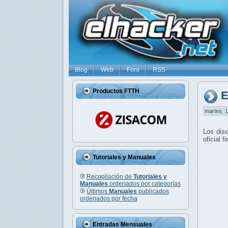
Blog
Web
Foro
RSS
Productos FTTH
E
martes, 1
Los di
oficial 
Tutoriales y Manuales
Recopilación de
Tutoriales y
Manuales
ordenados por categorías
Últimos
Manuales
publicados
ordenados por fecha
Entradas Mensuales