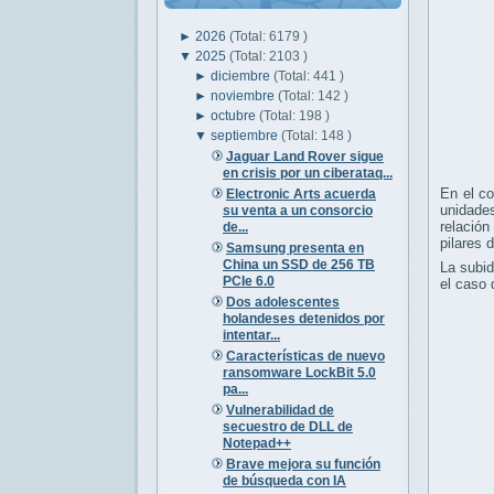
►
2026
(Total: 6179 )
▼
2025
(Total: 2103 )
►
diciembre
(Total: 441 )
►
noviembre
(Total: 142 )
►
octubre
(Total: 198 )
▼
septiembre
(Total: 148 )
Jaguar Land Rover sigue
en crisis por un ciberataq...
En el co
Electronic Arts acuerda
unidade
su venta a un consorcio
relació
de...
pilares d
Samsung presenta en
China un SSD de 256 TB
La subid
PCIe 6.0
el caso
Dos adolescentes
holandeses detenidos por
intentar...
Características de nuevo
ransomware LockBit 5.0
pa...
Vulnerabilidad de
secuestro de DLL de
Notepad++
Brave mejora su función
de búsqueda con IA