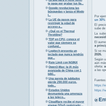
te paga por grabar tus lla...
Google revoluciona las
búsquedas y lanza el Modo
I...
Por eje
La UE da pasos para
un 30%
restringir la edad de
El prec
acceso a...
sube de 
¿Qué es el Thermal
La subi
Throttling?
necesid
TDP en CPU, conoce el
El aume
valor que siempre se
a princ
confund...
Si se ma
Logitech presenta un
2026.
teclado que nunca tendrás
que...
Según u
Rate Limit con NGINX
aún más
oferta:
a
Qwen3-Max: la IA más
a las op
avanzada de China con 1
billó...
Una pareja de jubilados
Fuentes
pierde 290.000 euros,
https://
todo...
Estados Unidos
https://
desmantela una amenaza
a las teleco...
Entr
Cloudflare recibe el mayor
ataque DDoS registrado:...