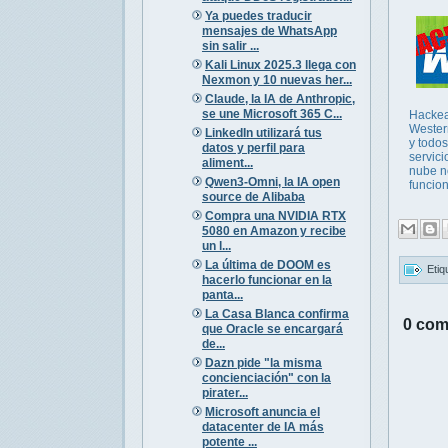
Ya puedes traducir
mensajes de WhatsApp
sin salir ...
Kali Linux 2025.3 llega con
Nexmon y 10 nuevas her...
Claude, la IA de Anthropic,
se une Microsoft 365 C...
Hacke
Western
LinkedIn utilizará tus
y todos
datos y perfil para
servici
aliment...
nube n
Qwen3-Omni, la IA open
funcio
source de Alibaba
Compra una NVIDIA RTX
5080 en Amazon y recibe
un l...
La última de DOOM es
Etiq
hacerlo funcionar en la
panta...
La Casa Blanca confirma
0 com
que Oracle se encargará
de...
Dazn pide "la misma
concienciación" con la
pirater...
Microsoft anuncia el
datacenter de IA más
potente ...