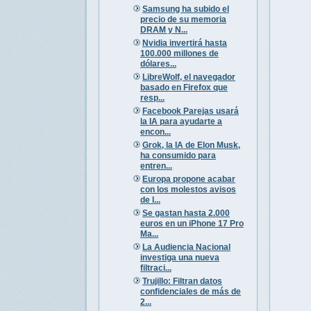
Samsung ha subido el
precio de su memoria
DRAM y N...
Nvidia invertirá hasta
100.000 millones de
dólares...
LibreWolf, el navegador
basado en Firefox que
resp...
Facebook Parejas usará
la IA para ayudarte a
encon...
Grok, la IA de Elon Musk,
ha consumido para
entren...
Europa propone acabar
con los molestos avisos
de l...
Se gastan hasta 2.000
euros en un iPhone 17 Pro
Ma...
La Audiencia Nacional
investiga una nueva
filtraci...
Trujillo: Filtran datos
confidenciales de más de
2...