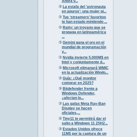
Ahora v...
La estafa del 'astronauta
en apuros': una mujer pi...
Tus ‘streamers’ favoritos
te han estado mintiendo ...
Ratty: un troyano que se
propaga en latinoamérica
...
Gemini gana el oro en el
mundial de programación
y...
Nvidia invierte 5.000M$ en
Intel y conjuntamente d...
Microsoft elimanará WMIC
en la actualización Windo...
Guía: ¿Qué monitor
comprar en 2025?
Bitdefender frente a
Windows Defender,
¿afectan lo...
Las gafas Meta Ray-Ban
Display se hacen
oficiales,...
Tiny11 te permitirá dar el
salto a Windows 11 25H2...
Estados Unidos ofrece
11M$ por la captura de un