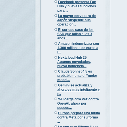
Facebook presenta Fan
Hub y nuevas funciones
para ...
La mayor cervecera de
Japón suspende sus
operacion...
El curioso caso de los
SSD que fallan a los 3
años...
Amazon indemnizará con
1.300 millones de euros a
l...
Nextcloud Hub 25
Autumn: novedades,
nueva nomencla...
Claude Sonnet 4.5 es
probablemente el “mejor
model...
Gemini se actualiza y
ahora es más inteligente y
r...
xAI carga otra vez contra
OpenAI, ahora por
supues...
Europa prepara una multa
contra Meta por su forma
...
La app para iPhone Neon