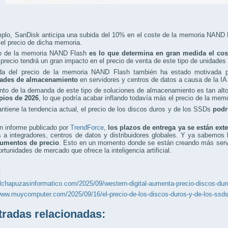
mplo, SanDisk anticipa una subida del 10% en el coste de la memoria NAND
el precio de dicha memoria.
io de la memoria NAND Flash
es lo que determina en gran medida el cost
precio tendrá un gran impacto en el precio de venta de este tipo de unidade
da del precio de la memoria NAND Flash también ha estado motivada p
ades de almacenamiento
en servidores y centros de datos a causa de la IA
nto de la demanda de este tipo de soluciones de almacenamiento es tan alt
ipios de 2026
, lo que podría acabar inflando todavía más el precio de la me
ntiene la tendencia actual, el precio de los discos duros y de los SSDs
podr
n informe publicado por
TrendForce
,
los plazos de entrega ya se están ex
 a integradores, centros de datos y distribuidores globales. Y ya sabemo
umentos de precio
. Esto en un momento donde se están creando más servi
ortunidades de mercado que ofrece la inteligencia artificial.
:
elchapuzasinformatico.com/2025/09/western-digital-aumenta-precio-discos-du
www.muycomputer.com/2025/09/16/el-precio-de-los-discos-duros-y-de-los-ssds
adas relacionadas: