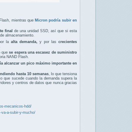
 Flash, mientras que
Micron podría subir en
e final
de una unidad SSD, así que si esta
s de almacenamiento.
or la
alta demanda,
y por las
crecientes
.
o que
se espera una escasez de suministro
moria NAND Flash.
ía alcanzar un pico máximo importante en
tendiendo hasta 10 semanas
, lo que tensiona
s lo que sucede cuando la demanda supera la
dores y centros de datos que nunca gracias
ros-mecanicos-hdd/
-va-a-subir-y-mucho/