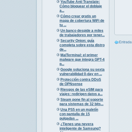
YouTube Anti Translate:
Cómo bloquear el doblaje
a...
Cómo crear gratis un
mapa de cobertura WiFi de
tu ...
Un banco despide a miles
de trabajadores por tener...
Security Onion: guía
Entrada
completa sobre esta distro
de...
MalTerminal: el primer
malware que integra GPT-4
p...
Google soluciona su sexta
vulnerabilidad 0-day en ...
Protección contra DDoS
de OPNsense
Riesgos de las eSIM para
viajes: redirigen datos a...
Steam pone fin al soporte
para sistemas de 32 bits...
Una PS5 en un maletín
con pantalla de 15
pulgadas ...
¿Tienes una nevera
inteligente de Samsung?