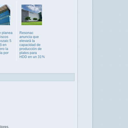
e planea
Resonac
discos
anuncia que
ozaic 5
elevará la
B en
capacidad de
ero la
producción de
a por
platos para
HDD en un 31%
dores.