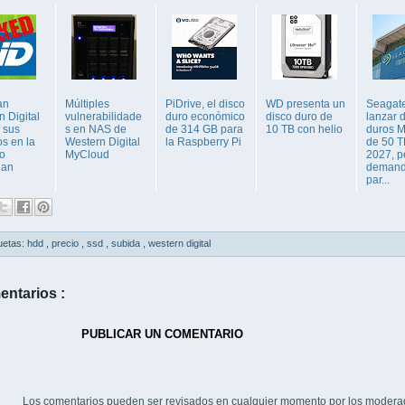
an
Múltiples
PiDrive, el disco
WD presenta un
Seagat
 Digital
vulnerabilidade
duro económico
disco duro de
lanzar 
 sus
s en NAS de
de 314 GB para
10 TB con helio
duros M
os en la
Western Digital
la Raspberry Pi
de 50 T
o
MyCloud
2027, p
nan
demand
par...
uetas:
hdd
,
precio
,
ssd
,
subida
,
western digital
entarios :
PUBLICAR UN COMENTARIO
Los comentarios pueden ser revisados en cualquier momento por los modera