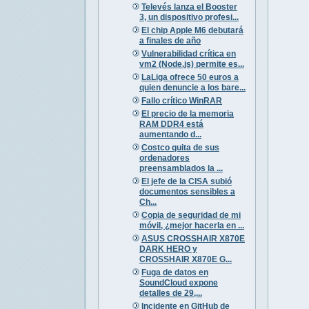
Televés lanza el Booster
3, un dispositivo profesi...
El chip Apple M6 debutará
a finales de año
Vulnerabilidad crítica en
vm2 (Node.js) permite es...
LaLiga ofrece 50 euros a
quien denuncie a los bare...
Fallo crítico WinRAR
El precio de la memoria
RAM DDR4 está
aumentando d...
Costco quita de sus
ordenadores
preensamblados la ...
El jefe de la CISA subió
documentos sensibles a
Ch...
Copia de seguridad de mi
móvil, ¿mejor hacerla en ...
ASUS CROSSHAIR X870E
DARK HERO y
CROSSHAIR X870E G...
Fuga de datos en
SoundCloud expone
detalles de 29,...
Incidente en GitHub de