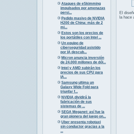
Ataques de eSkimming
impulsados por amenazas
persi...
El diseñ
la hace 
Pedido masivo de NVIDIA
H200 de China: más de 2
mi...
Estos son los precios de
los portátiles con Intel ...
Un equipo de
ciberseguridad asistido
por IA descub...
Micron anuncia inversión
de 24.000 millones de dól...
Intel y AMD subirán los
precios de sus CPU para
IA...
Samsung ultima un
Galaxy Wide Fold para
triunfar f...
NVIDIA dividirá la
fabricación de sus
sistemas de ...
SEGA Meganet: así fue la
gran pionera del juego on...
Uber presenta robotaxi
sin conductor gracias a la
...