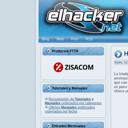
Blog
Web
Foro
RSS
Productos FTTH
H
lunes, 12
La Intel
amenazas
que van 
un paso 
Tutoriales y Manuales
ofrece u
Recopilación de
Tutoriales y
Manuales
ordenados por categorías
Últimos
Manuales
publicados
ordenados por fecha
Entradas Mensuales