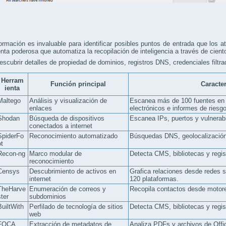
ormación es invaluable para identificar posibles puntos de entrada que los a
nta poderosa que automatiza la recopilación de inteligencia a través de cient
scubrir detalles de propiedad de dominios, registros DNS, credenciales filtra
Herram
Función principal
Caracter
ienta
Maltego
Análisis y visualización de
Escanea más de 100 fuentes en 
enlaces
electrónicos e informes de riesgo
Shodan
Búsqueda de dispositivos
Escanea IPs, puertos y vulnerabi
conectados a internet
SpiderFo
Reconocimiento automatizado
Búsquedas DNS, geolocalizació
ot
Recon-ng
Marco modular de
Detecta CMS, bibliotecas y regis
reconocimiento
Censys
Descubrimiento de activos en
Grafica relaciones desde redes 
internet
120 plataformas.
TheHarve
Enumeración de correos y
Recopila contactos desde motor
ster
subdominios
BuiltWith
Perfilado de tecnología de sitios
Detecta CMS, bibliotecas y regis
web
FOCA
Extracción de metadatos de
Analiza PDFs y archivos de Offi