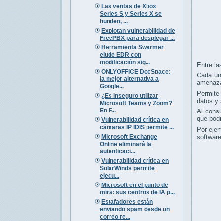
Las ventas de Xbox
Series S y Series X se
hunden, ...
Explotan vulnerabilidad de
FreePBX para desplegar ...
Herramienta Swarmer
elude EDR con
modificación sig...
Entre la
ONLYOFFICE DocSpace:
Cada una
la mejor alternativa a
amenazas
Google...
Permite 
¿Es inseguro utilizar
datos y 
Microsoft Teams y Zoom?
En F...
Al consu
que podr
Vulnerabilidad crítica en
cámaras IP IDIS permite ...
Por ejem
Microsoft Exchange
software
Online eliminará la
autenticaci...
Vulnerabilidad crítica en
SolarWinds permite
ejecu...
Microsoft en el punto de
mira: sus centros de IA p...
Estafadores están
enviando spam desde un
correo re...