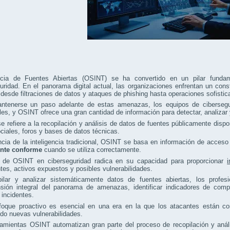
encia de Fuentes Abiertas (OSINT) se ha convertido en un pilar funda
uridad. En el panorama digital actual, las organizaciones enfrentan un co
desde filtraciones de datos y ataques de phishing hasta operaciones sofistic
ntenerse un paso adelante de estas amenazas, los equipos de cibersegu
les, y OSINT ofrece una gran cantidad de información para detectar, analizar 
 refiere a la recopilación y análisis de datos de fuentes públicamente dispo
ciales, foros y bases de datos técnicas.
ncia de la inteligencia tradicional, OSINT se basa en información de acceso
nte conforme
cuando se utiliza correctamente.
r de OSINT en ciberseguridad radica en su capacidad para proporcionar
es, activos expuestos y posibles vulnerabilidades.
pilar y analizar sistemáticamente datos de fuentes abiertas, los profes
sión integral del panorama de amenazas, identificar indicadores de com
 incidentes.
foque proactivo es esencial en una era en la que los atacantes están co
do nuevas vulnerabilidades.
amientas OSINT automatizan gran parte del proceso de recopilación y análi