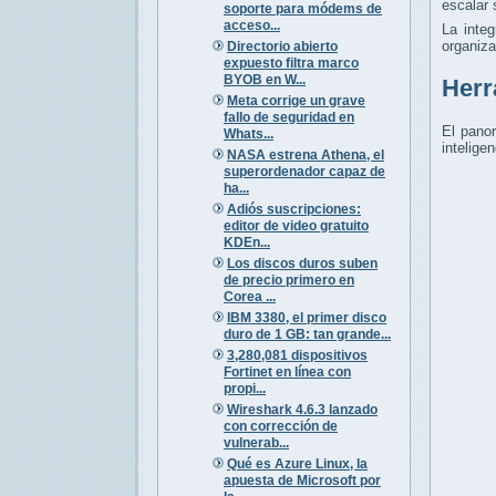
escalar 
soporte para módems de
acceso...
La inte
organiza
Directorio abierto
expuesto filtra marco
BYOB en W...
Herr
Meta corrige un grave
fallo de seguridad en
El panor
Whats...
intelige
NASA estrena Athena, el
superordenador capaz de
ha...
Adiós suscripciones:
editor de video gratuito
KDEn...
Los discos duros suben
de precio primero en
Corea ...
IBM 3380, el primer disco
duro de 1 GB: tan grande...
3,280,081 dispositivos
Fortinet en línea con
propi...
Wireshark 4.6.3 lanzado
con corrección de
vulnerab...
Qué es Azure Linux, la
apuesta de Microsoft por