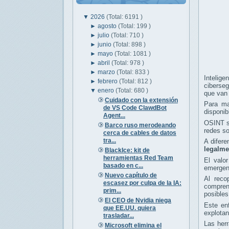
▼
2026
(Total: 6191 )
►
agosto
(Total: 199 )
►
julio
(Total: 710 )
►
junio
(Total: 898 )
►
mayo
(Total: 1081 )
►
abril
(Total: 978 )
►
marzo
(Total: 833 )
Intelig
►
febrero
(Total: 812 )
ciberseg
▼
enero
(Total: 680 )
que van 
Cuidado con la extensión
Para ma
de VS Code ClawdBot
disponib
Agent...
OSINT se
Barco ruso merodeando
redes so
cerca de cables de datos
tra...
A difere
legalme
BlackIce: kit de
herramientas Red Team
El valo
basado en c...
emergent
Nuevo capítulo de
Al reco
escasez por culpa de la IA:
compren
prim...
posibles
El CEO de Nvidia niega
Este en
que EE.UU. quiera
explotan
trasladar...
Las herr
Microsoft elimina el