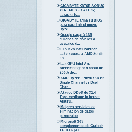
la...
GIGABYTE X870E AORUS
XTREME X3D AI TOP,
caracterís...
GIGABYTE afina su BIOS
para exprimir el nuevo
Ryze...
Google pagará 135
millones de dólares a
usuarios d...
El nuevo Intel Panther
Lake supera a AMD Zen 5
en ...
Las GPU Intel Arc
Alchemist ganan hasta un
260% de...
AMD Ryzen 7 9850X3D en
Single Channel vs Dual
Chan...
Ataque DDoS de 31,4
Tbps mediante la botnet
Aisuru...
Mejores servicios de
eliminación de datos
personales
Microsoft 365:
complementos de Outlook
se usan par...