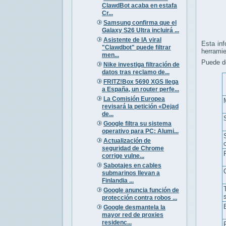
ClawdBot acaba en estafa
Cr...
Samsung confirma que el
Galaxy S26 Ultra incluirá ...
Asistente de IA viral
Esta inf
"Clawdbot" puede filtrar
herramie
men...
Puede de
Nike investiga filtración de
datos tras reclamo de...
FRITZ!Box 5690 XGS llega
a España, un router perfe...
La Comisión Europea
revisará la petición «Dejad
de...
Google filtra su sistema
operativo para PC: Alumi...
Actualización de
seguridad de Chrome
corrige vulne...
Sabotajes en cables
submarinos llevan a
Finlandia ...
Google anuncia función de
protección contra robos ...
Google desmantela la
mayor red de proxies
residenc...