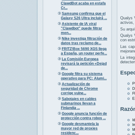
ClawdBot acaba en estafa
Cr...
Samsung confirma que el
Qualys 
Galaxy S26 Ultra incluirá ...
activos,
Asistente de IA viral
"Clawdbot" puede filtrar
Su arqui
men...
Qualys V
Nike investiga filtración de
con estr
datos tras reclamo de...
Las cap
FRITZ!Box 5690 XGS llega
mejorand
a España, un router perfe...
La inte
La Comisión Europea
detecten
revisará la petición «Dejad
de...
Espec
Google filtra su sistema
operativo para PC: Alumi...
P
Actualización de
seguridad de Chrome
D
corrige vulne...
F
E
Sabotajes en cables
submarinos llevan a
Finlandia ...
Razón
Google anuncia función de
protección contra robos ...
I
Google desmantela la
I
mayor red de proxies
M
residenc...
F