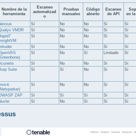
Escaneo
Nombre de la
Pruebas
Código
Escaneo
Sop
automatizad
herramienta
manuales
abierto
de API
en la
o
Nessus
Sí
No
No
Sí
Sí
Qualys VMDR
Sí
No
No
Sí
Sí
Rapid7
Sí
No
No
Sí
Sí
InsightVM
Intruder
Sí
No
No
Sí
Sí
OpenVAS
Sí
No
Sí
Limitado
Sí
(Greenbone)
Acunetix
Sí
No
No
Sí
Sí
Burp Suite
Sí
Sí
No
Sí
Sí
nvicti
Sí
No
No
Sí
Sí
(Netsparker)
OWASP ZAP
Sí
Sí
Sí
Sí
Sí
Nuclei
Sí
No
Sí
Sí
Sí
essus