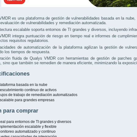
VMDR es una plataforma de gestión de vulnerabilidades basada en la nube, 
 evaluación de vulnerabilidades y remediación automatizada.
tectura escalable soporta entornos de TI grandes y diversos, incluyendo infra
MDR integra puntuación de riesgo en tiempo real e informes de cumplimient
ictos requisitos regulatorios.
acidades de automatización de la plataforma agilizan la gestión de vulner
o los tiempos de respuesta.
gración fluida de Qualys VMDR con herramientas de gestión de parches gar
, sino que también se remedien de manera eficiente, minimizando la exposició
ificaciones
lataforma basada en la nube
escubrimiento continuo de activos
lujos de trabajo de remediación automatizados
scalable para grandes empresas
 para comprar
deal para entornos de TI grandes y diversos
mplementación escalable y flexible
onitoreo automatizado y continuo
uertes capacidades de integración