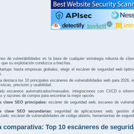
eo de vulnerabilidades es la base de cualquier estrategia robusta de ciber
e que su explotación conduzca a brechas.
artups hasta empresas globales, elegir el escáner de seguridad web óptimo 
s.
a destaca los 10 principales escáneres de vulnerabilidades web para 2026, e
ísticas, precisión y usabilidad.
ando escaneos automatizados/manuales, integraciones con CI/CD e informe
as y razones de compra para encontrar la mejor opción.
s clave SEO principales:
escáner de seguridad web, escaneo de vulnerabi
as clave SEO secundarias:
seguridad de aplicaciones web, gestión de
zado, escáner de vulnerabilidades de código abierto, herramientas de seguri
a comparativa: Top 10 escáneres de segurid