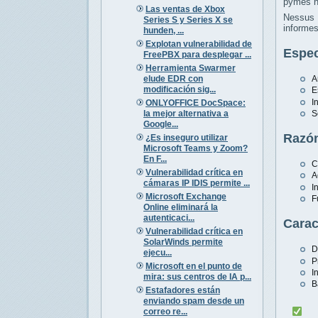
pymes h
Las ventas de Xbox
Nessus 
Series S y Series X se
informes
hunden, ...
Explotan vulnerabilidad de
Espec
FreePBX para desplegar ...
Herramienta Swarmer
elude EDR con
A
modificación sig...
E
I
ONLYOFFICE DocSpace:
la mejor alternativa a
S
Google...
Razón
¿Es inseguro utilizar
Microsoft Teams y Zoom?
En F...
C
Vulnerabilidad crítica en
A
cámaras IP IDIS permite ...
I
Microsoft Exchange
F
Online eliminará la
autenticaci...
Carac
Vulnerabilidad crítica en
SolarWinds permite
D
ejecu...
P
Microsoft en el punto de
I
mira: sus centros de IA p...
B
Estafadores están
enviando spam desde un
correo re...