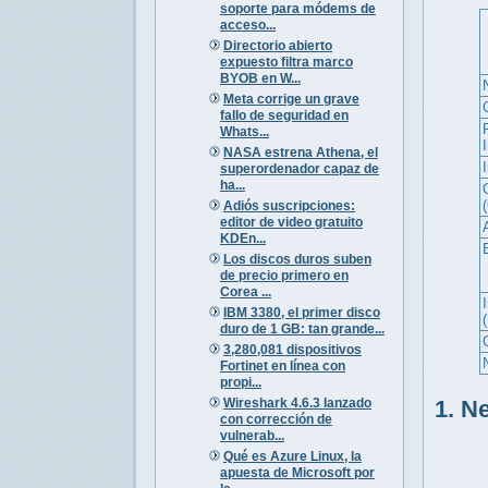
soporte para módems de
acceso...
Directorio abierto
expuesto filtra marco
BYOB en W...
Meta corrige un grave
fallo de seguridad en
Whats...
NASA estrena Athena, el
superordenador capaz de
ha...
Adiós suscripciones:
editor de video gratuito
KDEn...
Los discos duros suben
de precio primero en
Corea ...
I
IBM 3380, el primer disco
duro de 1 GB: tan grande...
3,280,081 dispositivos
Fortinet en línea con
propi...
Wireshark 4.6.3 lanzado
1. N
con corrección de
vulnerab...
Qué es Azure Linux, la
apuesta de Microsoft por