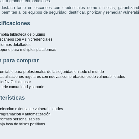
asta grandes corporaciones.
destaca tanto en escaneos con credenciales como sin ellas, garantizando
 permiten a los equipos de seguridad identificar, priorizar y remediar vulnera
ificaciones
mplia biblioteca de plugins
scaneos con y sin credenciales
nformes detallados
oporte para múltiples plataformas
 para comprar
onfiable para profesionales de la seguridad en todo el mundo
ctualizaciones regulares con nuevas comprobaciones de vulnerabilidades
nterfaz fácil de usar
uerte comunidad y soporte
terísticas
etección extensa de vulnerabilidades
rogramación y automatización
nformes personalizables
aja tasa de falsos positivos