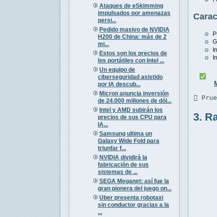
Ataques de eSkimming
impulsados por amenazas
Carac
persi...
Pedido masivo de NVIDIA
P
H200 de China: más de 2
G
mi...
I
Estos son los precios de
I
los portátiles con Intel ...
Un equipo de
ciberseguridad asistido
por IA descub...
Micron anuncia inversión
 Pru
de 24.000 millones de dól...
Intel y AMD subirán los
3. R
precios de sus CPU para
IA...
Samsung ultima un
Galaxy Wide Fold para
triunfar f...
NVIDIA dividirá la
fabricación de sus
sistemas de ...
SEGA Meganet: así fue la
gran pionera del juego on...
Uber presenta robotaxi
sin conductor gracias a la
...