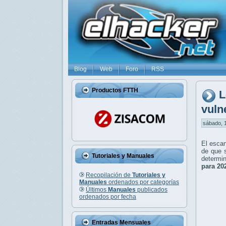
Blog
Web
Foro
RSS
Productos FTTH
L
vuln
sábado, 1
El escan
de que 
Tutoriales y Manuales
determin
para 20
Recopilación de
Tutoriales y
Manuales
ordenados por categorías
Últimos
Manuales
publicados
ordenados por fecha
Entradas Mensuales