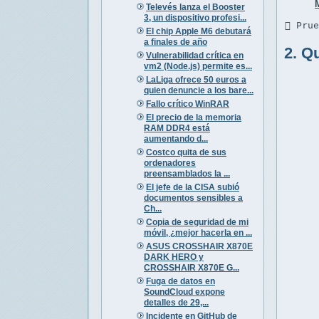
Televés lanza el Booster
3, un dispositivo profesi...
 Pru
El chip Apple M6 debutará
a finales de año
2. Q
Vulnerabilidad crítica en
vm2 (Node.js) permite es...
LaLiga ofrece 50 euros a
quien denuncie a los bare...
Fallo crítico WinRAR
El precio de la memoria
RAM DDR4 está
aumentando d...
Costco quita de sus
ordenadores
preensamblados la ...
El jefe de la CISA subió
documentos sensibles a
Ch...
Copia de seguridad de mi
móvil, ¿mejor hacerla en ...
ASUS CROSSHAIR X870E
DARK HERO y
CROSSHAIR X870E G...
Fuga de datos en
SoundCloud expone
detalles de 29,...
Incidente en GitHub de