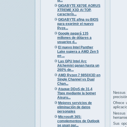
la...
GIGABYTE X870E AORUS
XTREME X3D AI TOP,
caracterís...
GIGABYTE afina su BIOS
para exprimir el nuevo
Ryze...
Google pagará 135
millones de dólares a
usuarios d...
El nuevo Intel Panther
Lake supera a AMD Zen 5
en ...
Las GPU Intel Arc
Alchemist ganan hasta un
260% de...
AMD Ryzen 7 9850X3D en
Single Channel vs Dual
Chan...
Ataque DDoS de 31,4
Nessus e
Tbps mediante la botnet
precisió
Aisuru...
Ofrece u
Mejores servicios de
aplicaci
eliminación de datos
personales
Nessus e
Microsoft 365:
herramie
complementos de Outlook
Sus opc
se usan par...