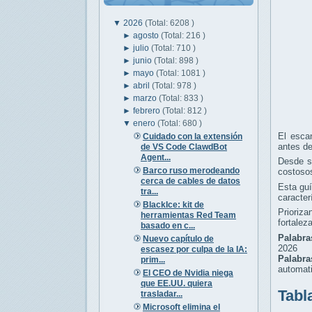
▼
2026
(Total: 6208 )
►
agosto
(Total: 216 )
►
julio
(Total: 710 )
►
junio
(Total: 898 )
►
mayo
(Total: 1081 )
►
abril
(Total: 978 )
►
marzo
(Total: 833 )
►
febrero
(Total: 812 )
▼
enero
(Total: 680 )
El escan
Cuidado con la extensión
antes d
de VS Code ClawdBot
Agent...
Desde st
Barco ruso merodeando
costoso
cerca de cables de datos
Esta guí
tra...
caracter
BlackIce: kit de
Prioriz
herramientas Red Team
fortalez
basado en c...
Palabra
Nuevo capítulo de
2026
escasez por culpa de la IA:
Palabr
prim...
automati
El CEO de Nvidia niega
que EE.UU. quiera
Tabl
trasladar...
Microsoft elimina el